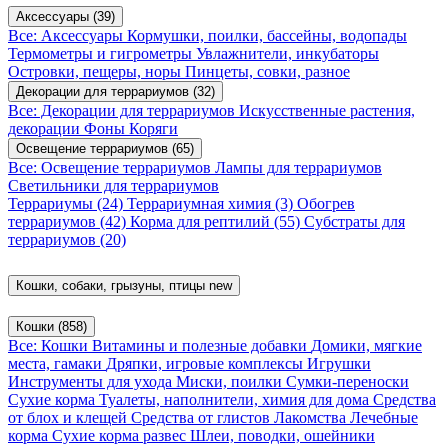
Аксессуары
(39)
Все: Аксессуары
Кормушки, поилки, бассейны, водопады
Термометры и гигрометры
Увлажнители, инкубаторы
Островки, пещеры, норы
Пинцеты, совки, разное
Декорации для террариумов
(32)
Все: Декорации для террариумов
Искусственные растения,
декорации
Фоны
Коряги
Освещение террариумов
(65)
Все: Освещение террариумов
Лампы для террариумов
Светильники для террариумов
Террариумы
(24)
Террариумная химия
(3)
Обогрев
террариумов
(42)
Корма для рептилий
(55)
Субстраты для
террариумов
(20)
Кошки, собаки, грызуны, птицы
new
Кошки
(858)
Все: Кошки
Витамины и полезные добавки
Домики, мягкие
места, гамаки
Дряпки, игровые комплексы
Игрушки
Инструменты для ухода
Миски, поилки
Сумки-переноски
Сухие корма
Туалеты, наполнители, химия для дома
Средства
от блох и клещей
Средства от глистов
Лакомства
Лечебные
корма
Сухие корма развес
Шлеи, поводки, ошейники