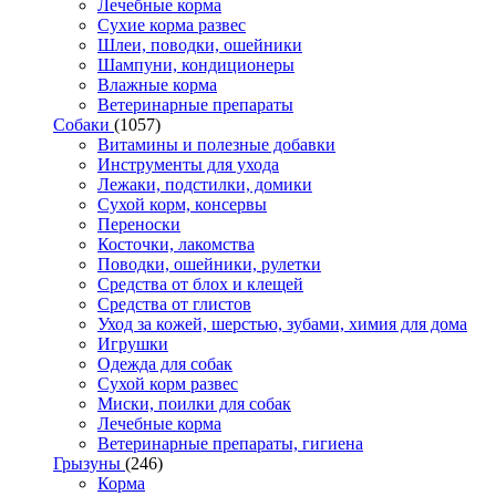
Лечебные корма
Сухие корма развес
Шлеи, поводки, ошейники
Шампуни, кондиционеры
Влажные корма
Ветеринарные препараты
Собаки
(1057)
Витамины и полезные добавки
Инструменты для ухода
Лежаки, подстилки, домики
Сухой корм, консервы
Переноски
Косточки, лакомства
Поводки, ошейники, рулетки
Средства от блох и клещей
Средства от глистов
Уход за кожей, шерстью, зубами, химия для дома
Игрушки
Одежда для собак
Сухой корм развес
Миски, поилки для собак
Лечебные корма
Ветеринарные препараты, гигиена
Грызуны
(246)
Корма