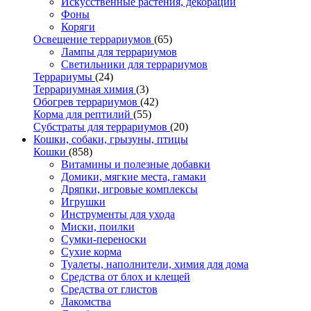
Искусственные растения, декорации
Фоны
Коряги
Освещение террариумов
(65)
Лампы для террариумов
Светильники для террариумов
Террариумы
(24)
Террариумная химия
(3)
Обогрев террариумов
(42)
Корма для рептилий
(55)
Субстраты для террариумов
(20)
Кошки, собаки, грызуны, птицы
Кошки
(858)
Витамины и полезные добавки
Домики, мягкие места, гамаки
Дряпки, игровые комплексы
Игрушки
Инструменты для ухода
Миски, поилки
Сумки-переноски
Сухие корма
Туалеты, наполнители, химия для дома
Средства от блох и клещей
Средства от глистов
Лакомства