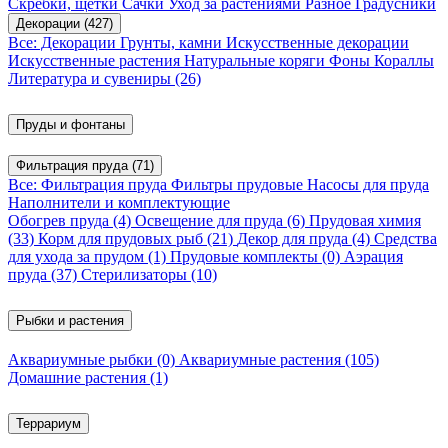
Скребки, щетки
Сачки
Уход за растениями
Разное
Градусники
Декорации
(427)
Все: Декорации
Грунты, камни
Искусственные декорации
Искусственные растения
Натуральные коряги
Фоны
Кораллы
Литература и сувениры
(26)
Пруды и фонтаны
Фильтрация пруда
(71)
Все: Фильтрация пруда
Фильтры прудовые
Насосы для пруда
Наполнители и комплектующие
Обогрев пруда
(4)
Освещение для пруда
(6)
Прудовая химия
(33)
Корм для прудовых рыб
(21)
Декор для пруда
(4)
Средства
для ухода за прудом
(1)
Прудовые комплекты
(0)
Аэрация
пруда
(37)
Стерилизаторы
(10)
Рыбки и растения
Аквариумные рыбки
(0)
Аквариумные растения
(105)
Домашние растения
(1)
Террариум