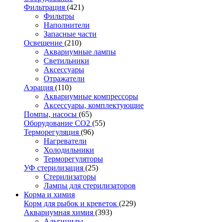
Фильтрация
(421)
Фильтры
Наполнители
Запасные части
Освещение
(210)
Аквариумные лампы
Светильники
Аксессуары
Отражатели
Аэрация
(110)
Аквариумные компрессоры
Аксессуары, комплектующие
Помпы, насосы
(65)
Оборудование CO2
(55)
Терморегуляция
(96)
Нагреватели
Холодильники
Терморегуляторы
УФ стерилизация
(25)
Стерилизаторы
Лампы для стерилизаторов
Корма и химия
Корм для рыбок и креветок
(229)
Аквариумная химия
(393)
Альгициды