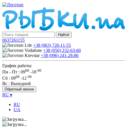
Найти!
0637261155
+38 (063) 726-11-55
+38 (050) 232-63-60
+38 (096) 241-28-86
График работы
00
00
Пн - Пт : 09
-
18
00
00
Сб
: 09
-
12
Вс
: Выходной
Обратный звонок
RU
▾
RU
UA