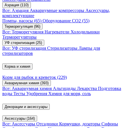
Аэрация
(110)
Все: Аэрация
Аквариумные компрессоры
Аксессуары,
комплектующие
Помпы, насосы
(65)
Оборудование CO2
(55)
Терморегуляция
(96)
Все: Терморегуляция
Нагреватели
Холодильники
Терморегуляторы
УФ стерилизация
(25)
Все: УФ стерилизация
Стерилизаторы
Лампы для
стерилизаторов
Корма и химия
Корм для рыбок и креветок
(229)
Аквариумная химия
(393)
Все: Аквариумная химия
Альгициды
Лекарства
Подготовка
воды
Тесты
Удобрения
Химия для моря, соль
Декорации и аксессуары
Аксессуары
(164)
Все: Аксессуары
Отсадники
Кормушки, дозаторы
Сифоны