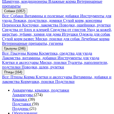
Шампуни, кондиционеры
Влажные корма
Ветеринарные
препараты
Собаки
(1057)
Все: Собаки
Витамины и полезные добавки
Инструменты для
ухода
Лежаки, подстилки, домики
Сухой корм, консервы
Переноски
Косточки, лакомства
Поводки, ошейники, рулетки
Средства от блох и клещей
Средства от глистов
Уход за кожей,
шерстью, зубами, химия для дома
Игрушки
Одежда для собак
Сухой корм развес
Миски, поилки для собак
Лечебные корма
Ветеринарные препараты, гигиена
Грызуны
(246)
Все: Грызуны
Корма
Косметика, средства для ухода
Лакомства, витамины, добавки
Инструменты для ухода
Клетки и аксессуары
Миски, поилки
Туалеты, наполнители,
подстилки
Поводки, шлеи, рулетки
Птицы
(164)
Все: Птицы
Корма
Клетки и аксессуары
Витамины, добавки и
лакомства
Кормушки, поилки
Подстилки
Аквариумы, крышки, подставки
Аквариумы
(274)
Крышки
(39)
Подставки
(59)
Поддоны
(21)
Оборудование