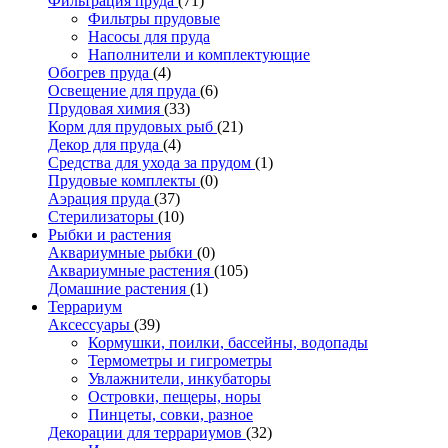
Фильтрация пруда
(71)
Фильтры прудовые
Насосы для пруда
Наполнители и комплектующие
Обогрев пруда
(4)
Освещение для пруда
(6)
Прудовая химия
(33)
Корм для прудовых рыб
(21)
Декор для пруда
(4)
Средства для ухода за прудом
(1)
Прудовые комплекты
(0)
Аэрация пруда
(37)
Стерилизаторы
(10)
Рыбки и растения
Аквариумные рыбки
(0)
Аквариумные растения
(105)
Домашние растения
(1)
Террариум
Аксессуары
(39)
Кормушки, поилки, бассейны, водопады
Термометры и гигрометры
Увлажнители, инкубаторы
Островки, пещеры, норы
Пинцеты, совки, разное
Декорации для террариумов
(32)