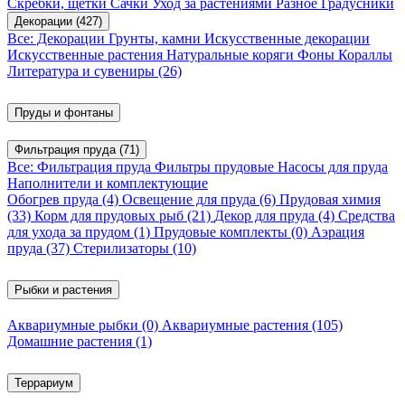
Скребки, щетки
Сачки
Уход за растениями
Разное
Градусники
Декорации
(427)
Все: Декорации
Грунты, камни
Искусственные декорации
Искусственные растения
Натуральные коряги
Фоны
Кораллы
Литература и сувениры
(26)
Пруды и фонтаны
Фильтрация пруда
(71)
Все: Фильтрация пруда
Фильтры прудовые
Насосы для пруда
Наполнители и комплектующие
Обогрев пруда
(4)
Освещение для пруда
(6)
Прудовая химия
(33)
Корм для прудовых рыб
(21)
Декор для пруда
(4)
Средства
для ухода за прудом
(1)
Прудовые комплекты
(0)
Аэрация
пруда
(37)
Стерилизаторы
(10)
Рыбки и растения
Аквариумные рыбки
(0)
Аквариумные растения
(105)
Домашние растения
(1)
Террариум