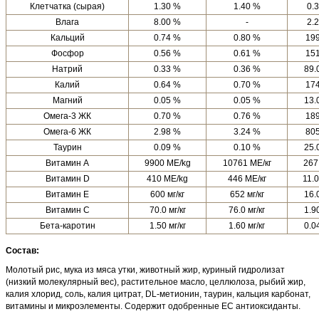
Клетчатка (сырая)
1.30 %
1.40 %
0.3
Влага
8.00 %
-
2.2
Кальций
0.74 %
0.80 %
199
Фосфор
0.56 %
0.61 %
151
Натрий
0.33 %
0.36 %
89.
Калий
0.64 %
0.70 %
174
Магний
0.05 %
0.05 %
13.
Омега-3 ЖК
0.70 %
0.76 %
189
Омега-6 ЖК
2.98 %
3.24 %
805
Таурин
0.09 %
0.10 %
25.
Витамин A
9900 МЕ/kg
10761 МЕ/кг
267
Витамин D
410 МЕ/kg
446 МЕ/кг
11.
Витамин E
600 мг/кг
652 мг/кг
16.
Витамин C
70.0 мг/кг
76.0 мг/кг
1.9
Бета-каротин
1.50 мг/кг
1.60 мг/кг
0.0
Состав:
Молотый рис, мука из мяса утки, животный жир, куриный гидролизат
(низкий молекулярный вес), растительное масло, целлюлоза, рыбий жир,
калия хлорид, соль, калия цитрат, DL-метионин, таурин, кальция карбонат,
витамины и микроэлементы. Содержит одобренные ЕС антиоксиданты.