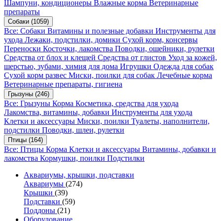
Шампуни, кондиционеры
Влажные корма
Ветеринарные
препараты
Собаки
(1059)
Все: Собаки
Витамины и полезные добавки
Инструменты для
ухода
Лежаки, подстилки, домики
Сухой корм, консервы
Переноски
Косточки, лакомства
Поводки, ошейники, рулетки
Средства от блох и клещей
Средства от глистов
Уход за кожей,
шерстью, зубами, химия для дома
Игрушки
Одежда для собак
Сухой корм развес
Миски, поилки для собак
Лечебные корма
Ветеринарные препараты, гигиена
Грызуны
(246)
Все: Грызуны
Корма
Косметика, средства для ухода
Лакомства, витамины, добавки
Инструменты для ухода
Клетки и аксессуары
Миски, поилки
Туалеты, наполнители,
подстилки
Поводки, шлеи, рулетки
Птицы
(164)
Все: Птицы
Корма
Клетки и аксессуары
Витамины, добавки и
лакомства
Кормушки, поилки
Подстилки
Аквариумы, крышки, подставки
Аквариумы
(274)
Крышки
(39)
Подставки
(59)
Поддоны
(21)
Оборудование