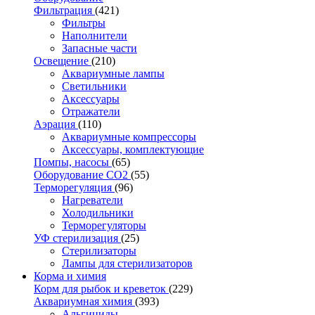
Фильтрация
(421)
Фильтры
Наполнители
Запасные части
Освещение
(210)
Аквариумные лампы
Светильники
Аксессуары
Отражатели
Аэрация
(110)
Аквариумные компрессоры
Аксессуары, комплектующие
Помпы, насосы
(65)
Оборудование CO2
(55)
Терморегуляция
(96)
Нагреватели
Холодильники
Терморегуляторы
УФ стерилизация
(25)
Стерилизаторы
Лампы для стерилизаторов
Корма и химия
Корм для рыбок и креветок
(229)
Аквариумная химия
(393)
Альгициды