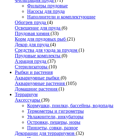
Фильтрация пруда
(71)
Фильтры прудовые
Насосы для пруда
Наполнители и комплектующие
Обогрев пруда
(4)
Освещение для пруда
(6)
Прудовая химия
(33)
Корм для прудовых рыб
(21)
Декор для пруда
(4)
Средства для ухода за прудом
(1)
Прудовые комплекты
(0)
Аэрация пруда
(37)
Стерилизаторы
(10)
Рыбки и растения
Аквариумные рыбки
(0)
Аквариумные растения
(105)
Домашние растения
(1)
Террариум
Аксессуары
(39)
Кормушки, поилки, бассейны, водопады
Термометры и гигрометры
Увлажнители, инкубаторы
Островки, пещеры, норы
Пинцеты, совки, разное
Декорации для террариумов
(32)