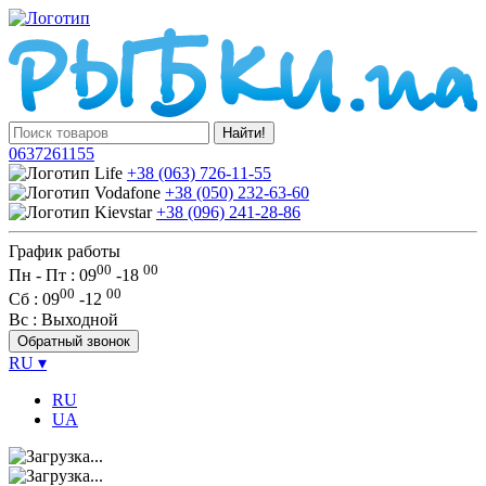
Найти!
0637261155
+38 (063) 726-11-55
+38 (050) 232-63-60
+38 (096) 241-28-86
График работы
00
00
Пн - Пт : 09
-
18
00
00
Сб
: 09
-
12
Вс
: Выходной
Обратный звонок
RU
▾
RU
UA