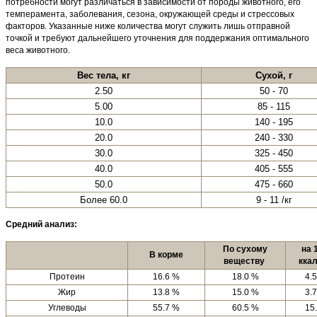
потребности могут различаться в зависимости от породы животного, его
темперамента, заболевания, сезона, окружающей среды и стрессовых
факторов. Указанные ниже количества могут служить лишь отправной
точкой и требуют дальнейшего уточнения для поддержания оптимального
веса животного.
Вес тела, кг
Сухой, г
2.50
50 - 70
5.00
85 - 115
10.0
140 - 195
20.0
240 - 330
30.0
325 - 450
40.0
405 - 555
50.0
475 - 660
Более 60.0
9 - 11 /кг
Средний анализ:
По сухому
на 
В корме
веществу
кка
Протеин
16.6 %
18.0 %
4.5
Жир
13.8 %
15.0 %
3.7
Углеводы
55.7 %
60.5 %
15.