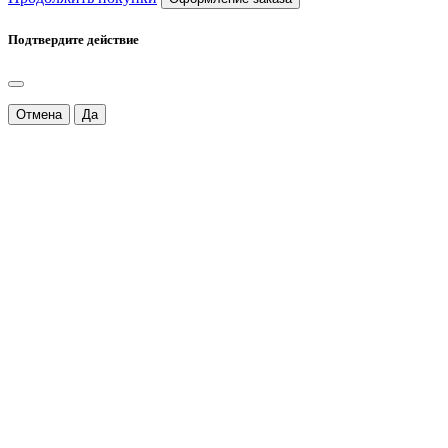
Подтвердите действие
Отмена
Да