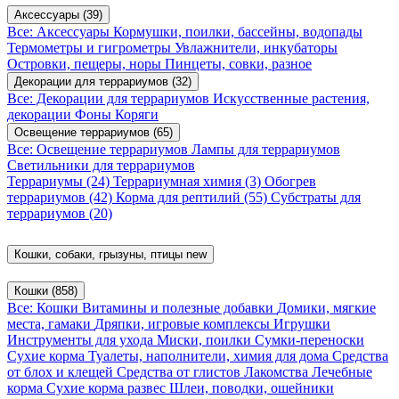
Аксессуары
(39)
Все: Аксессуары
Кормушки, поилки, бассейны, водопады
Термометры и гигрометры
Увлажнители, инкубаторы
Островки, пещеры, норы
Пинцеты, совки, разное
Декорации для террариумов
(32)
Все: Декорации для террариумов
Искусственные растения,
декорации
Фоны
Коряги
Освещение террариумов
(65)
Все: Освещение террариумов
Лампы для террариумов
Светильники для террариумов
Террариумы
(24)
Террариумная химия
(3)
Обогрев
террариумов
(42)
Корма для рептилий
(55)
Субстраты для
террариумов
(20)
Кошки, собаки, грызуны, птицы
new
Кошки
(858)
Все: Кошки
Витамины и полезные добавки
Домики, мягкие
места, гамаки
Дряпки, игровые комплексы
Игрушки
Инструменты для ухода
Миски, поилки
Сумки-переноски
Сухие корма
Туалеты, наполнители, химия для дома
Средства
от блох и клещей
Средства от глистов
Лакомства
Лечебные
корма
Сухие корма развес
Шлеи, поводки, ошейники