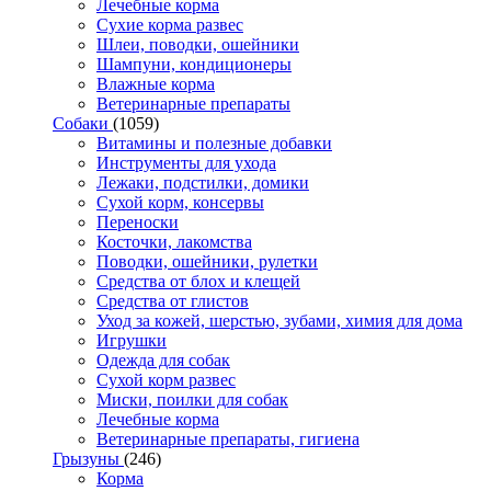
Лечебные корма
Сухие корма развес
Шлеи, поводки, ошейники
Шампуни, кондиционеры
Влажные корма
Ветеринарные препараты
Собаки
(1059)
Витамины и полезные добавки
Инструменты для ухода
Лежаки, подстилки, домики
Сухой корм, консервы
Переноски
Косточки, лакомства
Поводки, ошейники, рулетки
Средства от блох и клещей
Средства от глистов
Уход за кожей, шерстью, зубами, химия для дома
Игрушки
Одежда для собак
Сухой корм развес
Миски, поилки для собак
Лечебные корма
Ветеринарные препараты, гигиена
Грызуны
(246)
Корма