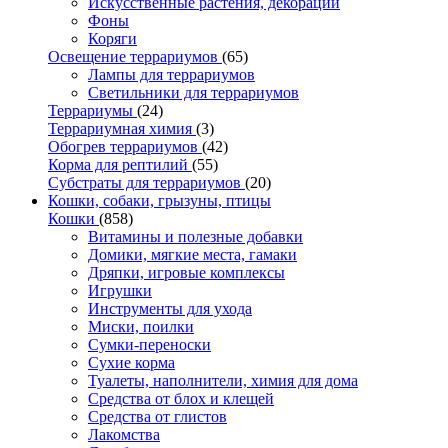
Искусственные растения, декорации
Фоны
Коряги
Освещение террариумов
(65)
Лампы для террариумов
Светильники для террариумов
Террариумы
(24)
Террариумная химия
(3)
Обогрев террариумов
(42)
Корма для рептилий
(55)
Субстраты для террариумов
(20)
Кошки, собаки, грызуны, птицы
Кошки
(858)
Витамины и полезные добавки
Домики, мягкие места, гамаки
Дряпки, игровые комплексы
Игрушки
Инструменты для ухода
Миски, поилки
Сумки-переноски
Сухие корма
Туалеты, наполнители, химия для дома
Средства от блох и клещей
Средства от глистов
Лакомства