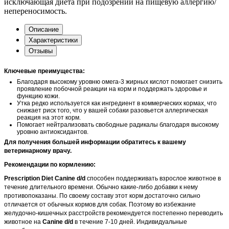
исключающая диета при подозрении на пищевую аллергию/
непереносимость.
Описание
Характеристики
Отзывы
Ключевые преимущества:
Благодаря высокому уровню омега-3 жирных кислот помогает снизить
проявление побочной реакции на корм и поддержать здоровье и
функцию кожи.
Утка редко используется как ингредиент в коммерческих кормах, что
снижает риск того, что у вашей собаки разовьется аллергическая
реакция на этот корм.
Помогает нейтрализовать свободные радикалы благодаря высокому
уровню антиоксидантов.
Для получения большей информации обратитесь к вашему
ветеринарному врачу.
Рекомендации по кормлению:
Prescription Diet Canine d/d
способен поддерживать взрослое животное в
течение длительного времени. Обычно какие-либо добавки к нему
противопоказаны. По своему составу этот корм достаточно сильно
отличается от обычных кормов для собак. Поэтому во избежание
желудочно-кишечных расстройств рекомендуется постепенно переводить
животное на
Canine d/d
в течение 7-10 дней. Индивидуальные