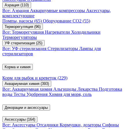
Аэрация
(110)
Все: Аэрация
Аквариумные компрессоры
Аксессуары,
комплектующие
Помпы, насосы
(65)
Оборудование CO2
(55)
Терморегуляция
(96)
Все: Терморегуляция
Нагреватели
Холодильники
Терморегуляторы
УФ стерилизация
(25)
Все: УФ стерилизация
Стерилизаторы
Лампы для
стерилизаторов
Корма и химия
Корм для рыбок и креветок
(229)
Аквариумная химия
(393)
Все: Аквариумная химия
Альгициды
Лекарства
Подготовка
воды
Тесты
Удобрения
Химия для моря, соль
Декорации и аксессуары
Аксессуары
(164)
Все: Аксессуары
Отсадники
Кормушки, дозаторы
Сифоны