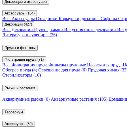
Декорации и аксессуары
Аксессуары
(164)
Все: Аксессуары
Отсадники
Кормушки, дозаторы
Сифоны
Скр
Декорации
(427)
Все: Декорации
Грунты, камни
Искусственные декорации
Иску
Литература и сувениры
(26)
Пруды и фонтаны
Фильтрация пруда
(71)
Все: Фильтрация пруда
Фильтры прудовые
Насосы для пруда
Н
Обогрев пруда
(4)
Освещение для пруда
(6)
Прудовая химия
(33
Стерилизаторы
(10)
Рыбки и растения
Аквариумные рыбки
(0)
Аквариумные растения
(105)
Домашни
Террариум
Аксессуары
(39)