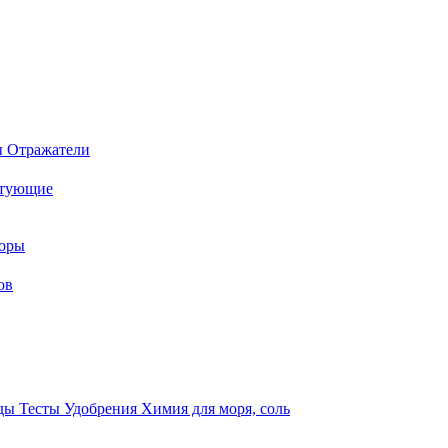
ы
Отражатели
ктующие
торы
ов
оды
Тесты
Удобрения
Химия для моря, соль