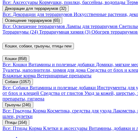
Все: Аксессуары
Кормушки, поилки, бассейны, водопады
Терм
Декорации для террариумов
(32)
Все: Декорации для террариумов
Искусственные растения, де
Освещение террариумов
(65)
Все: Освещение террариумов
Лампы для террариумов
Светиль
Террариумы
(24)
Террариумная химия
(3)
Обогрев террариумо
Кошки, собаки, грызуны, птицы
new
Кошки
(858)
Все: Кошки
Витамины и полезные добавки
Домики, мягкие мес
Туалеты, наполнители, химия для дома
Средства от блох и кл
Влажные корма
Ветеринарные препараты
Собаки
(1057)
Все: Собаки
Витамины и полезные добавки
Инструменты для 
от блох и клещей
Средства от глистов
Уход за кожей, шерстью,
препараты, гигиена
Грызуны
(246)
Все: Грызуны
Корма
Косметика, средства для ухода
Лакомства,
шлеи, рулетки
Птицы
(164)
Все: Птицы
Корма
Клетки и аксессуары
Витамины, добавки и 