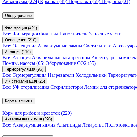
Аквариумы
(274)
Крышки
(39)
Подставки
(59)
Поддоны
(21)
Оборудование
Фильтрация
(421)
Все: Фильтрация
Фильтры
Наполнители
Запасные части
Освещение
(210)
Все: Освещение
Аквариумные лампы
Светильники
Аксессуар
Аэрация
(110)
Все: Аэрация
Аквариумные компрессоры
Аксессуары, компле
Помпы, насосы
(65)
Оборудование CO2
(55)
Терморегуляция
(96)
Все: Терморегуляция
Нагреватели
Холодильники
Терморегуля
УФ стерилизация
(25)
Все: УФ стерилизация
Стерилизаторы
Лампы для стерилизатор
Корма и химия
Корм для рыбок и креветок
(229)
Аквариумная химия
(393)
Все: Аквариумная химия
Альгициды
Лекарства
Подготовка в