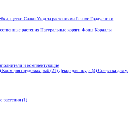
ебки, щетки
Сачки
Уход за растениями
Разное
Градусники
сственные растения
Натуральные коряги
Фоны
Кораллы
аполнители и комплектующие
)
Корм для прудовых рыб
(21)
Декор для пруда
(4)
Средства для у
е растения
(1)