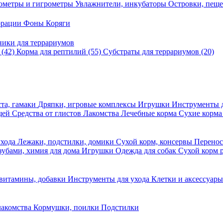
ометры и гигрометры
Увлажнители, инкубаторы
Островки, пещ
корации
Фоны
Коряги
ники для террариумов
в
(42)
Корма для рептилий
(55)
Субстраты для террариумов
(20)
та, гамаки
Дряпки, игровые комплексы
Игрушки
Инструменты 
ещей
Средства от глистов
Лакомства
Лечебные корма
Сухие корма
ухода
Лежаки, подстилки, домики
Сухой корм, консервы
Перено
 зубами, химия для дома
Игрушки
Одежда для собак
Сухой корм 
 витамины, добавки
Инструменты для ухода
Клетки и аксессуар
лакомства
Кормушки, поилки
Подстилки