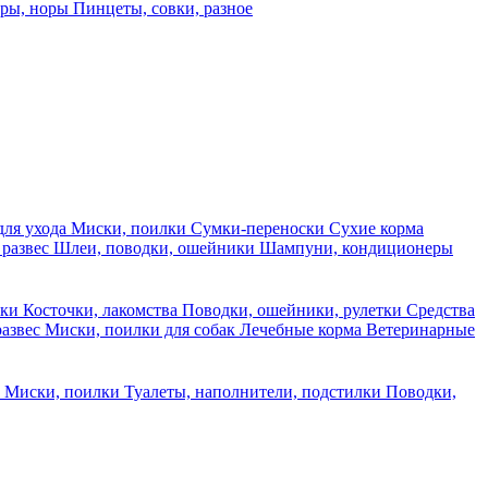
еры, норы
Пинцеты, совки, разное
для ухода
Миски, поилки
Сумки-переноски
Сухие корма
 развес
Шлеи, поводки, ошейники
Шампуни, кондиционеры
ски
Косточки, лакомства
Поводки, ошейники, рулетки
Средства
развес
Миски, поилки для собак
Лечебные корма
Ветеринарные
ы
Миски, поилки
Туалеты, наполнители, подстилки
Поводки,