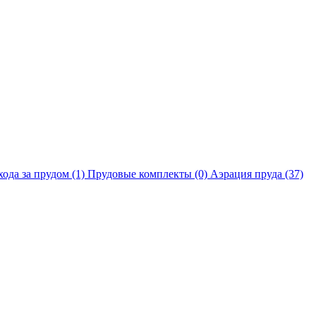
хода за прудом
(1)
Прудовые комплекты
(0)
Аэрация пруда
(37)