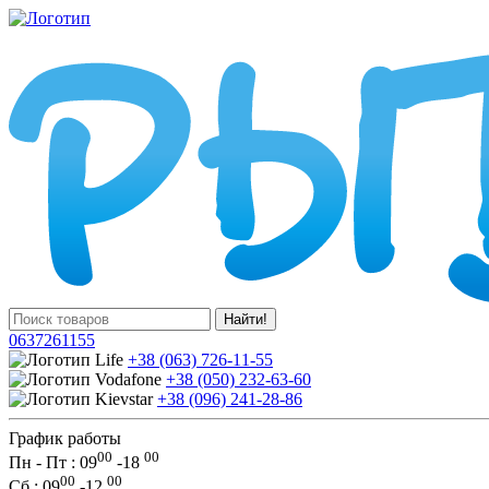
Найти!
0637261155
+38 (063) 726-11-55
+38 (050) 232-63-60
+38 (096) 241-28-86
График работы
00
00
Пн - Пт : 09
-
18
00
00
Сб
: 09
-
12