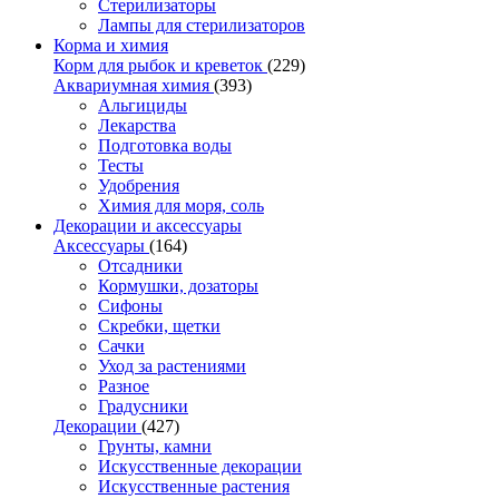
Стерилизаторы
Лампы для стерилизаторов
Корма и химия
Корм для рыбок и креветок
(229)
Аквариумная химия
(393)
Альгициды
Лекарства
Подготовка воды
Тесты
Удобрения
Химия для моря, соль
Декорации и аксессуары
Аксессуары
(164)
Отсадники
Кормушки, дозаторы
Сифоны
Скребки, щетки
Сачки
Уход за растениями
Разное
Градусники
Декорации
(427)
Грунты, камни
Искусственные декорации
Искусственные растения