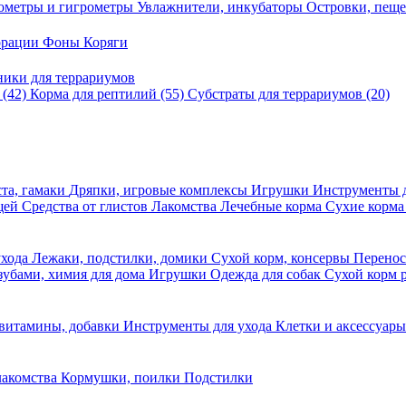
ометры и гигрометры
Увлажнители, инкубаторы
Островки, пещ
корации
Фоны
Коряги
ники для террариумов
в
(42)
Корма для рептилий
(55)
Субстраты для террариумов
(20)
та, гамаки
Дряпки, игровые комплексы
Игрушки
Инструменты 
ещей
Средства от глистов
Лакомства
Лечебные корма
Сухие корма
ухода
Лежаки, подстилки, домики
Сухой корм, консервы
Перено
 зубами, химия для дома
Игрушки
Одежда для собак
Сухой корм 
 витамины, добавки
Инструменты для ухода
Клетки и аксессуар
лакомства
Кормушки, поилки
Подстилки