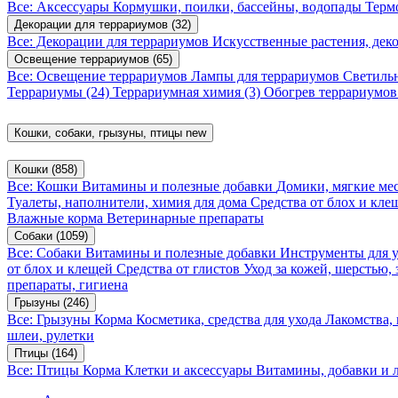
Все: Аксессуары
Кормушки, поилки, бассейны, водопады
Терм
Декорации для террариумов
(32)
Все: Декорации для террариумов
Искусственные растения, де
Освещение террариумов
(65)
Все: Освещение террариумов
Лампы для террариумов
Светиль
Террариумы
(24)
Террариумная химия
(3)
Обогрев террариумо
Кошки, собаки, грызуны, птицы
new
Кошки
(858)
Все: Кошки
Витамины и полезные добавки
Домики, мягкие мес
Туалеты, наполнители, химия для дома
Средства от блох и кл
Влажные корма
Ветеринарные препараты
Собаки
(1059)
Все: Собаки
Витамины и полезные добавки
Инструменты для 
от блох и клещей
Средства от глистов
Уход за кожей, шерстью,
препараты, гигиена
Грызуны
(246)
Все: Грызуны
Корма
Косметика, средства для ухода
Лакомства,
шлеи, рулетки
Птицы
(164)
Все: Птицы
Корма
Клетки и аксессуары
Витамины, добавки и 