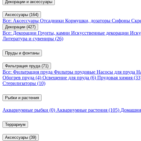
Декорации и аксессуары
Аксессуары
(164)
Все: Аксессуары
Отсадники
Кормушки, дозаторы
Сифоны
Скр
Декорации
(427)
Все: Декорации
Грунты, камни
Искусственные декорации
Иску
Литература и сувениры
(26)
Пруды и фонтаны
Фильтрация пруда
(71)
Все: Фильтрация пруда
Фильтры прудовые
Насосы для пруда
Н
Обогрев пруда
(4)
Освещение для пруда
(6)
Прудовая химия
(33
Стерилизаторы
(10)
Рыбки и растения
Аквариумные рыбки
(0)
Аквариумные растения
(105)
Домашни
Террариум
Аксессуары
(39)