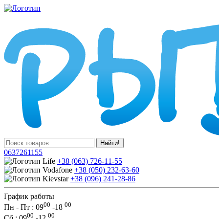
Найти!
0637261155
+38 (063) 726-11-55
+38 (050) 232-63-60
+38 (096) 241-28-86
График работы
00
00
Пн - Пт : 09
-
18
00
00
Сб
: 09
-
12