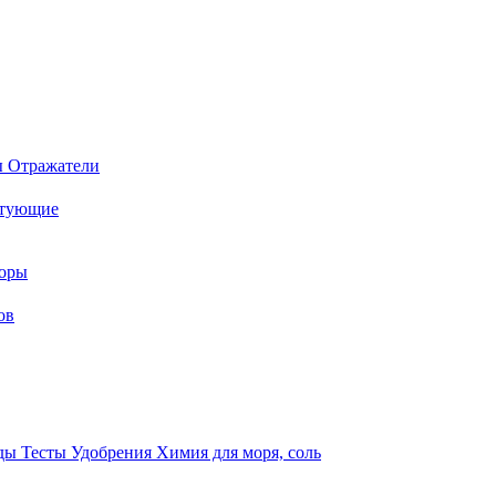
ы
Отражатели
ктующие
торы
ов
оды
Тесты
Удобрения
Химия для моря, соль