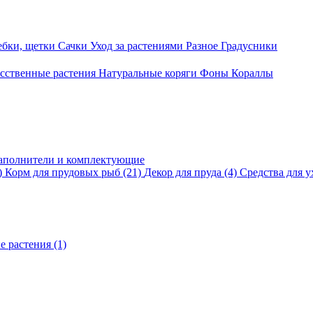
ебки, щетки
Сачки
Уход за растениями
Разное
Градусники
сственные растения
Натуральные коряги
Фоны
Кораллы
аполнители и комплектующие
)
Корм для прудовых рыб
(21)
Декор для пруда
(4)
Средства для у
е растения
(1)