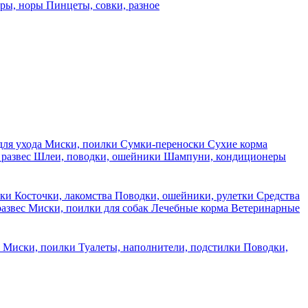
еры, норы
Пинцеты, совки, разное
для ухода
Миски, поилки
Сумки-переноски
Сухие корма
 развес
Шлеи, поводки, ошейники
Шампуни, кондиционеры
ски
Косточки, лакомства
Поводки, ошейники, рулетки
Средства
развес
Миски, поилки для собак
Лечебные корма
Ветеринарные
ы
Миски, поилки
Туалеты, наполнители, подстилки
Поводки,