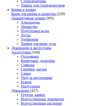
Стерилизаторы
Лампы для стерилизаторов
Корма и химия
Корм для рыбок и креветок
(229)
Аквариумная химия
(393)
Альгициды
Лекарства
Подготовка воды
Тесты
Удобрения
Химия для моря, соль
Декорации и аксессуары
Аксессуары
(164)
Отсадники
Кормушки, дозаторы
Сифоны
Скребки, щетки
Сачки
Уход за растениями
Разное
Градусники
Декорации
(427)
Грунты, камни
Искусственные декорации
Искусственные растения