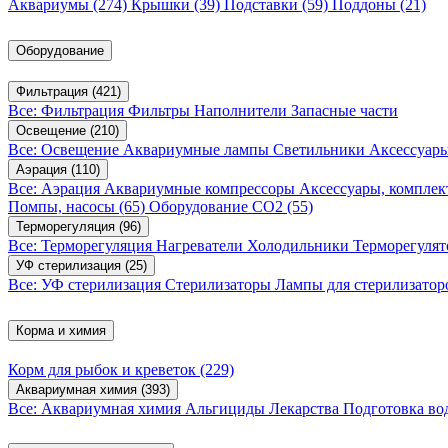
Аквариумы
(274)
Крышки
(39)
Подставки
(59)
Поддоны
(21)
Оборудование
Фильтрация
(421)
Все: Фильтрация
Фильтры
Наполнители
Запасные части
Освещение
(210)
Все: Освещение
Аквариумные лампы
Светильники
Аксессуар
Аэрация
(110)
Все: Аэрация
Аквариумные компрессоры
Аксессуары, компле
Помпы, насосы
(65)
Оборудование CO2
(55)
Терморегуляция
(96)
Все: Терморегуляция
Нагреватели
Холодильники
Терморегуля
УФ стерилизация
(25)
Все: УФ стерилизация
Стерилизаторы
Лампы для стерилизатор
Корма и химия
Корм для рыбок и креветок
(229)
Аквариумная химия
(393)
Все: Аквариумная химия
Альгициды
Лекарства
Подготовка в