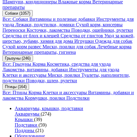
Шампуни, кондиционеры
Влажные корма
Ветеринарные
препараты
Собаки
(1057)
Все: Собаки
Витамины и полезные добавки
Инструменты для
ухода
Лежаки, подстилки, домики
Сухой корм, консервы
Переноски
Косточки, лакомства
Поводки, ошейники, рулетки
Средства от блох и клещей
Средства от глистов
Уход за кожей,
шерстью, зубами, химия для дома
Игрушки
Одежда для собак
Сухой корм развес
Миски, поилки для собак
Лечебные корма
Ветеринарные препараты, гигиена
Грызуны
(246)
Все: Грызуны
Корма
Косметика, средства для ухода
Лакомства, витамины, добавки
Инструменты для ухода
Клетки и аксессуары
Миски, поилки
Туалеты, наполнители,
подстилки
Поводки, шлеи, рулетки
Птицы
(164)
Все: Птицы
Корма
Клетки и аксессуары
Витамины, добавки и
лакомства
Кормушки, поилки
Подстилки
Аквариумы, крышки, подставки
Аквариумы
(274)
Крышки
(39)
Подставки
(59)
Поддоны
(21)
Оборудование