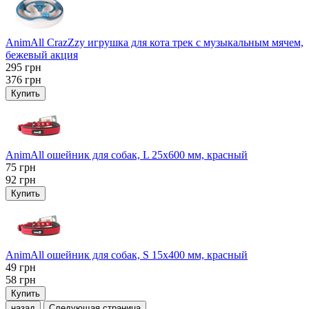
AnimAll CrazZzy игрушка для кота трек с музыкальным мячем,
бежевый акция
295
грн
376
грн
Купить
AnimAll ошейник для собак, L 25x600 мм, красный
75
грн
92
грн
Купить
AnimAll ошейник для собак, S 15х400 мм, красный
49
грн
58
грн
Купить
назад
Следующая страница