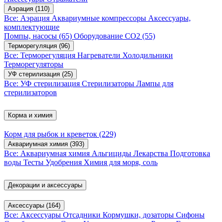
Аэрация
(110)
Все: Аэрация
Аквариумные компрессоры
Аксессуары,
комплектующие
Помпы, насосы
(65)
Оборудование CO2
(55)
Терморегуляция
(96)
Все: Терморегуляция
Нагреватели
Холодильники
Терморегуляторы
УФ стерилизация
(25)
Все: УФ стерилизация
Стерилизаторы
Лампы для
стерилизаторов
Корма и химия
Корм для рыбок и креветок
(229)
Аквариумная химия
(393)
Все: Аквариумная химия
Альгициды
Лекарства
Подготовка
воды
Тесты
Удобрения
Химия для моря, соль
Декорации и аксессуары
Аксессуары
(164)
Все: Аксессуары
Отсадники
Кормушки, дозаторы
Сифоны