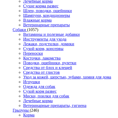
Лечебные корма
Сухие корма развес
Шлеи, поводки, ошейники
Шампуни, кондиционеры
Влажные корма
Ветеринарные препараты
Собаки
(1057)
Витамины и полезные добавки
Инструменты для ухода
Лежаки, подстилки, домики
Сухой корм, консервы
Переноски
Косточки, лакомства
Поводки, ошейники, рулетки
Средства от блох и клещей
Средства от глистов
Уход за кожей, шерстью, зубами, химия для дома
Игрушки
Одежда для собак
Сухой корм развес
Миски, поилки для собак
Лечебные корма
Ветеринарные препараты, гигиена
Грызуны
(246)
Корма