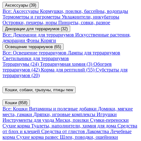
Аксессуары
(39)
Все: Аксессуары
Кормушки, поилки, бассейны, водопады
Термометры и гигрометры
Увлажнители, инкубаторы
Островки, пещеры, норы
Пинцеты, совки, разное
Декорации для террариумов
(32)
Все: Декорации для террариумов
Искусственные растения,
декорации
Фоны
Коряги
Освещение террариумов
(65)
Все: Освещение террариумов
Лампы для террариумов
Светильники для террариумов
Террариумы
(24)
Террариумная химия
(3)
Обогрев
террариумов
(42)
Корма для рептилий
(55)
Субстраты для
террариумов
(20)
Кошки, собаки, грызуны, птицы
new
Кошки
(858)
Все: Кошки
Витамины и полезные добавки
Домики, мягкие
места, гамаки
Дряпки, игровые комплексы
Игрушки
Инструменты для ухода
Миски, поилки
Сумки-переноски
Сухие корма
Туалеты, наполнители, химия для дома
Средства
от блох и клещей
Средства от глистов
Лакомства
Лечебные
корма
Сухие корма развес
Шлеи, поводки, ошейники