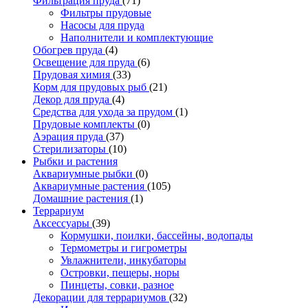
Фильтрация пруда
(71)
Фильтры прудовые
Насосы для пруда
Наполнители и комплектующие
Обогрев пруда
(4)
Освещение для пруда
(6)
Прудовая химия
(33)
Корм для прудовых рыб
(21)
Декор для пруда
(4)
Средства для ухода за прудом
(1)
Прудовые комплекты
(0)
Аэрация пруда
(37)
Стерилизаторы
(10)
Рыбки и растения
Аквариумные рыбки
(0)
Аквариумные растения
(105)
Домашние растения
(1)
Террариум
Аксессуары
(39)
Кормушки, поилки, бассейны, водопады
Термометры и гигрометры
Увлажнители, инкубаторы
Островки, пещеры, норы
Пинцеты, совки, разное
Декорации для террариумов
(32)