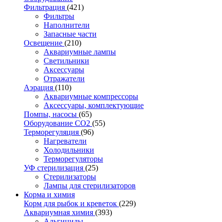
Фильтрация
(421)
Фильтры
Наполнители
Запасные части
Освещение
(210)
Аквариумные лампы
Светильники
Аксессуары
Отражатели
Аэрация
(110)
Аквариумные компрессоры
Аксессуары, комплектующие
Помпы, насосы
(65)
Оборудование CO2
(55)
Терморегуляция
(96)
Нагреватели
Холодильники
Терморегуляторы
УФ стерилизация
(25)
Стерилизаторы
Лампы для стерилизаторов
Корма и химия
Корм для рыбок и креветок
(229)
Аквариумная химия
(393)
Альгициды