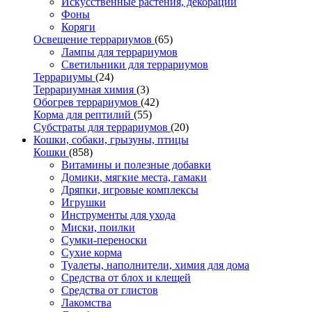
Искусственные растения, декорации
Фоны
Коряги
Освещение террариумов
(65)
Лампы для террариумов
Светильники для террариумов
Террариумы
(24)
Террариумная химия
(3)
Обогрев террариумов
(42)
Корма для рептилий
(55)
Субстраты для террариумов
(20)
Кошки, собаки, грызуны, птицы
Кошки
(858)
Витамины и полезные добавки
Домики, мягкие места, гамаки
Дряпки, игровые комплексы
Игрушки
Инструменты для ухода
Миски, поилки
Сумки-переноски
Сухие корма
Туалеты, наполнители, химия для дома
Средства от блох и клещей
Средства от глистов
Лакомства