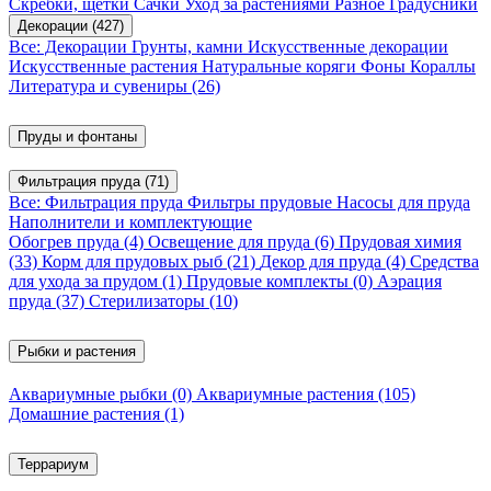
Скребки, щетки
Сачки
Уход за растениями
Разное
Градусники
Декорации
(427)
Все: Декорации
Грунты, камни
Искусственные декорации
Искусственные растения
Натуральные коряги
Фоны
Кораллы
Литература и сувениры
(26)
Пруды и фонтаны
Фильтрация пруда
(71)
Все: Фильтрация пруда
Фильтры прудовые
Насосы для пруда
Наполнители и комплектующие
Обогрев пруда
(4)
Освещение для пруда
(6)
Прудовая химия
(33)
Корм для прудовых рыб
(21)
Декор для пруда
(4)
Средства
для ухода за прудом
(1)
Прудовые комплекты
(0)
Аэрация
пруда
(37)
Стерилизаторы
(10)
Рыбки и растения
Аквариумные рыбки
(0)
Аквариумные растения
(105)
Домашние растения
(1)
Террариум