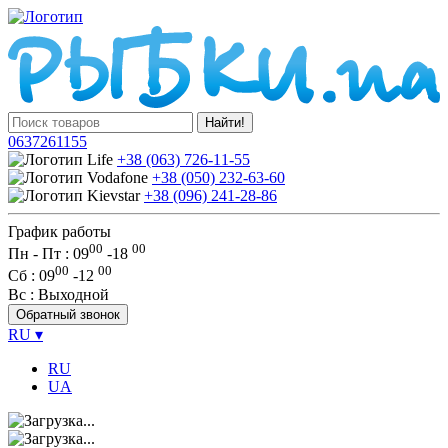
Найти!
0637261155
+38 (063) 726-11-55
+38 (050) 232-63-60
+38 (096) 241-28-86
График работы
00
00
Пн - Пт : 09
-
18
00
00
Сб
: 09
-
12
Вс
: Выходной
Обратный звонок
RU
▾
RU
UA