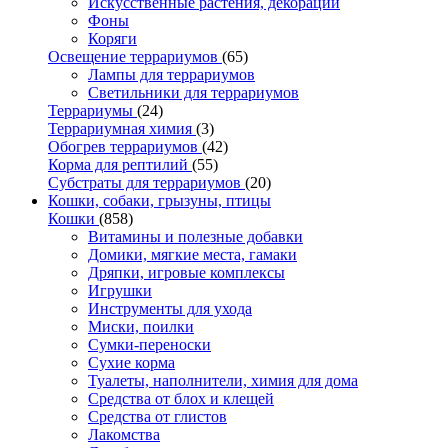
Искусственные растения, декорации
Фоны
Коряги
Освещение террариумов
(65)
Лампы для террариумов
Светильники для террариумов
Террариумы
(24)
Террариумная химия
(3)
Обогрев террариумов
(42)
Корма для рептилий
(55)
Субстраты для террариумов
(20)
Кошки, собаки, грызуны, птицы
Кошки
(858)
Витамины и полезные добавки
Домики, мягкие места, гамаки
Дряпки, игровые комплексы
Игрушки
Инструменты для ухода
Миски, поилки
Сумки-переноски
Сухие корма
Туалеты, наполнители, химия для дома
Средства от блох и клещей
Средства от глистов
Лакомства