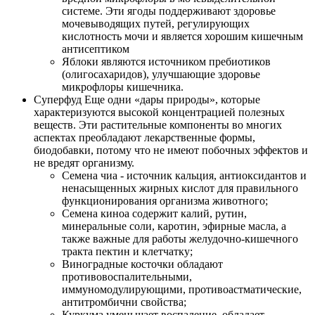
системе. Эти ягоды поддерживают здоровье
мочевыводящих путей, регулирующих
кислотность мочи и является хорошим кишечным
антисептиком
Яблоки являются источником пребиотиков
(олигосахаридов), улучшающие здоровье
микрофлоры кишечника.
Суперфуд Еще одни «дары природы», которые
характеризуются высокой концентрацией полезных
веществ. Эти растительные компоненты во многих
аспектах преобладают лекарственные формы,
биодобавки, потому что не имеют побочных эффектов и
не вредят организму.
Семена чиа - источник кальция, антиоксидантов и
ненасыщенных жирных кислот для правильного
функционирования организма животного;
Семена киноа содержит калий, рутин,
минеральные соли, каротин, эфирные масла, а
также важные для работы желудочно-кишечного
тракта пектин и клетчатку;
Виноградные косточки обладают
противовоспалительными,
иммуномодулирующими, противоастматические,
антитромбични свойства;
Куркума уменьшает воспаление, обладает