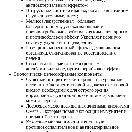
антибактериальным эффектом
Цитрусовые - антиоксиданты, богатые витамином
С, укрепляют иммунитет;
Мелисса лекарственная - обладает
бактерицидными, успокаивающими и
противогрибковые свойства. Легким снотворным
и противоболевой эффект. Укрепляет нервную
систему, улучшает пищеварение;
Розмарин - мочегонный эффект, детоксикация
организма, стимулирование восстановления
печени
Сизигиум обладает антимикробным,
антибактериальное, противогрибковое эффекты.
Биологически целесообразные компоненты:
Сушеный антарктический криль - натуральный
источник эйкозапентаеновой и докозагексаеновой
кислот, необходимых для острого зрения,
нормального функционирования мозга, здоровой
кожи и шерсти;
Лососевая масло насыщенная жирными кислотами
Омега-3, которые повышают общий иммунитет и
придают блеск шерсти;
Кокосовое молоко имеет интенсивную
противовоспалительное и антибактериальное