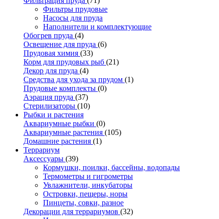
Фильтрация пруда
(71)
Фильтры прудовые
Насосы для пруда
Наполнители и комплектующие
Обогрев пруда
(4)
Освещение для пруда
(6)
Прудовая химия
(33)
Корм для прудовых рыб
(21)
Декор для пруда
(4)
Средства для ухода за прудом
(1)
Прудовые комплекты
(0)
Аэрация пруда
(37)
Стерилизаторы
(10)
Рыбки и растения
Аквариумные рыбки
(0)
Аквариумные растения
(105)
Домашние растения
(1)
Террариум
Аксессуары
(39)
Кормушки, поилки, бассейны, водопады
Термометры и гигрометры
Увлажнители, инкубаторы
Островки, пещеры, норы
Пинцеты, совки, разное
Декорации для террариумов
(32)