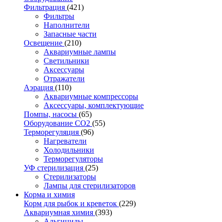
Фильтрация
(421)
Фильтры
Наполнители
Запасные части
Освещение
(210)
Аквариумные лампы
Светильники
Аксессуары
Отражатели
Аэрация
(110)
Аквариумные компрессоры
Аксессуары, комплектующие
Помпы, насосы
(65)
Оборудование CO2
(55)
Терморегуляция
(96)
Нагреватели
Холодильники
Терморегуляторы
УФ стерилизация
(25)
Стерилизаторы
Лампы для стерилизаторов
Корма и химия
Корм для рыбок и креветок
(229)
Аквариумная химия
(393)
Альгициды