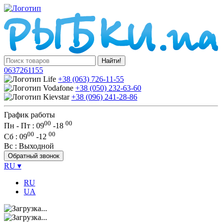
Найти!
0637261155
+38 (063) 726-11-55
+38 (050) 232-63-60
+38 (096) 241-28-86
График работы
00
00
Пн - Пт : 09
-
18
00
00
Сб
: 09
-
12
Вс
: Выходной
Обратный звонок
RU
▾
RU
UA