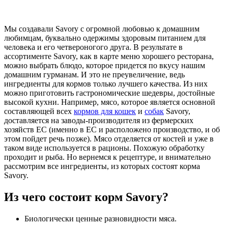
Мы создавали Savory с огромной любовью к домашним
любимцам, буквально одержимы здоровым питанием для
человека и его четвероногого друга. В результате в
ассортименте Savory, как в карте меню хорошего ресторана,
можно выбрать блюдо, которое придется по вкусу нашим
домашним гурманам. И это не преувеличение, ведь
ингредиенты для кормов только лучшего качества. Из них
можно приготовить гастрономические шедевры, достойные
высокой кухни. Например, мясо, которое является основной
составляющей всех
кормов для кошек
и
собак
Savory,
доставляется на заводы-производителя из фермерских
хозяйств ЕС (именно в ЕС и расположено производство, и об
этом пойдет речь позже). Мясо отделяется от костей и уже в
таком виде используется в рационы. Похожую обработку
проходит и рыба. Но вернемся к рецептур
е
, и внимательно
рассмотрим все ингредиенты, из которых состоят корма
Savory.
Из чего состоит корм Savory?
Биологически ценные разновидности мяса.