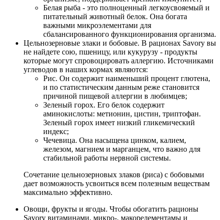
Белая рыба - это полноценный легкоусвояемый и
питательный животный белок. Она богата
важными микроэлементами для
сбалансированного функционирования организма.
Цельнозерновые злаки и бобовые
.
В рационах Savory вы
не найдете сою, пшеницу, или кукурузу - продукты
которые могут спровоцировать аллергию. Источниками
углеводов в наших кормах являются:
Рис. Он содержит наименьший процент глютена,
и по статистическим данным реже становится
причиной пищевой аллергии в любимцев;
Зеленый горох. Его белок содержит
аминокислоты: метионин, цистин, триптофан.
Зеленый горох имеет низкий гликемический
индекс;
Чечевица. Она насыщена цинком, калием,
железом, магнием и марганцем, что важно для
стабильной работы нервной системы.
Сочетание цельнозерновых злаков (риса) с бобовыми
дает возможность усвоиться всем полезным веществам
максимально эффективно.
Овощи, фрукты и ягоды
.
Чтобы обогатить рационы
Savory витаминами, микро-, макорелементамы и