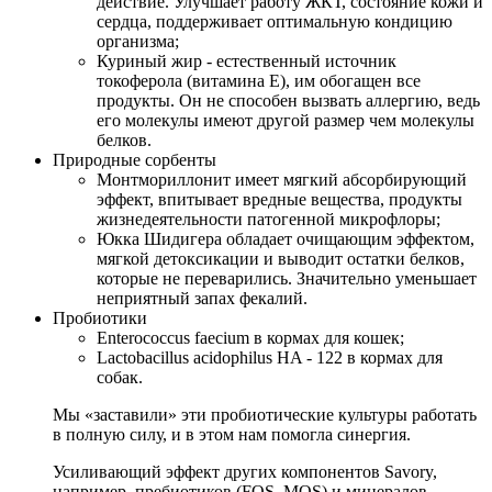
действие. Улучшает работу ЖКТ, состояние кожи и
сердца, поддерживает оптимальную кондицию
организма;
Куриный жир - естественный источник
токоферола (витамина Е), им обогащен все
продукты. Он не способен вызвать аллергию, ведь
его молекулы имеют другой размер чем молекулы
белков.
Природные сорбенты
Монтмориллонит имеет мягкий абсорбирующий
эффект, впитывает вредные вещества, продукты
жизнедеятельности патогенной микрофлоры;
Юкка Шидигера обладает очищающим эффектом,
мягкой детоксикации и выводит остатки белков,
которые не переварились. Значительно уменьшает
неприятный запах фекалий.
Пробиотики
Enterococcus faecium в кормах для кошек;
Lactobacillus acidophilus HA - 122 в кормах для
собак.
Мы «заставили» эти пробиотические культуры работать
в полную силу, и в этом нам помогла синергия.
Усиливающий эффект других компонентов Savory,
например, пребиотиков (FOS, MOS) и минералов