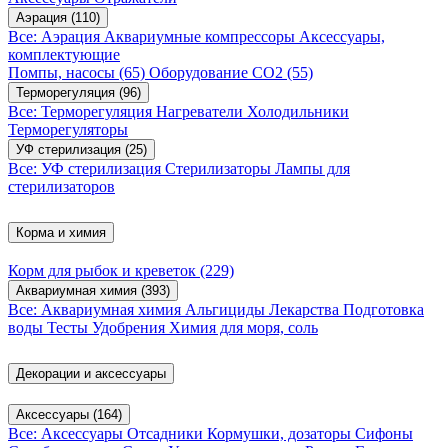
Аэрация
(110)
Все: Аэрация
Аквариумные компрессоры
Аксессуары,
комплектующие
Помпы, насосы
(65)
Оборудование CO2
(55)
Терморегуляция
(96)
Все: Терморегуляция
Нагреватели
Холодильники
Терморегуляторы
УФ стерилизация
(25)
Все: УФ стерилизация
Стерилизаторы
Лампы для
стерилизаторов
Корма и химия
Корм для рыбок и креветок
(229)
Аквариумная химия
(393)
Все: Аквариумная химия
Альгициды
Лекарства
Подготовка
воды
Тесты
Удобрения
Химия для моря, соль
Декорации и аксессуары
Аксессуары
(164)
Все: Аксессуары
Отсадники
Кормушки, дозаторы
Сифоны