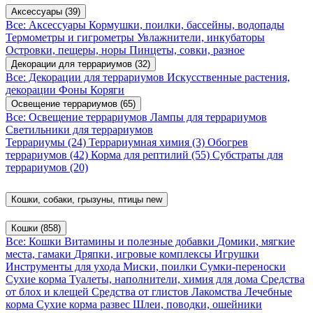
Аксессуары
(39)
Все: Аксессуары
Кормушки, поилки, бассейны, водопады
Термометры и гигрометры
Увлажнители, инкубаторы
Островки, пещеры, норы
Пинцеты, совки, разное
Декорации для террариумов
(32)
Все: Декорации для террариумов
Искусственные растения,
декорации
Фоны
Коряги
Освещение террариумов
(65)
Все: Освещение террариумов
Лампы для террариумов
Светильники для террариумов
Террариумы
(24)
Террариумная химия
(3)
Обогрев
террариумов
(42)
Корма для рептилий
(55)
Субстраты для
террариумов
(20)
Кошки, собаки, грызуны, птицы
new
Кошки
(858)
Все: Кошки
Витамины и полезные добавки
Домики, мягкие
места, гамаки
Дряпки, игровые комплексы
Игрушки
Инструменты для ухода
Миски, поилки
Сумки-переноски
Сухие корма
Туалеты, наполнители, химия для дома
Средства
от блох и клещей
Средства от глистов
Лакомства
Лечебные
корма
Сухие корма развес
Шлеи, поводки, ошейники