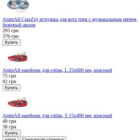
AnimAll CrazZzy игрушка для кота трек с музыкальным мячем,
бежевый акция
295
грн
376
грн
Купить
AnimAll ошейник для собак, L 25x600 мм, красный
75
грн
92
грн
Купить
AnimAll ошейник для собак, S 15х400 мм, красный
49
грн
58
грн
Купить
назад
Следующая страница