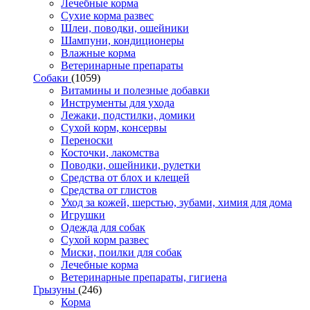
Лечебные корма
Сухие корма развес
Шлеи, поводки, ошейники
Шампуни, кондиционеры
Влажные корма
Ветеринарные препараты
Собаки
(1059)
Витамины и полезные добавки
Инструменты для ухода
Лежаки, подстилки, домики
Сухой корм, консервы
Переноски
Косточки, лакомства
Поводки, ошейники, рулетки
Средства от блох и клещей
Средства от глистов
Уход за кожей, шерстью, зубами, химия для дома
Игрушки
Одежда для собак
Сухой корм развес
Миски, поилки для собак
Лечебные корма
Ветеринарные препараты, гигиена
Грызуны
(246)
Корма