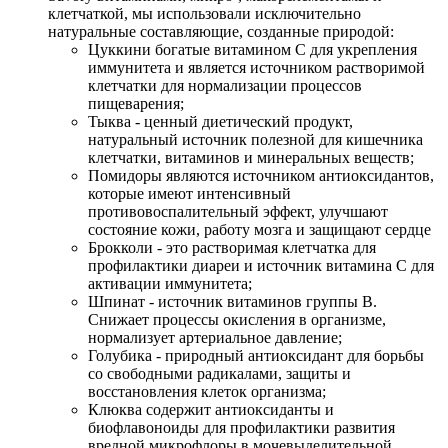
клетчаткой, мы использовали исключительно
натуральные составляющие, созданные природой:
Цуккини богатые витамином С для укрепления
иммунитета и является источником растворимой
клетчатки для нормализации процессов
пищеварения;
Тыква - ценный диетический продукт,
натуральный источник полезной для кишечника
клетчатки, витаминов и минеральных веществ;
Помидоры являются источником антиоксидантов,
которые имеют интенсивный
противовоспалительный эффект, улучшают
состояние кожи, работу мозга и защищают сердце
Брокколи - это растворимая клетчатка для
профилактики диареи и источник витамина С для
активации иммунитета;
Шпинат - источник витаминов группы В.
Снижает процессы окисления в организме,
нормализует артериальное давление;
Голубика - природный антиоксидант для борьбы
со свободными радикалами, защиты и
восстановления клеток организма;
Клюква содержит антиоксиданты и
биофлавоноиды для профилактики развития
вредной микрофлоры в мочевыделительной