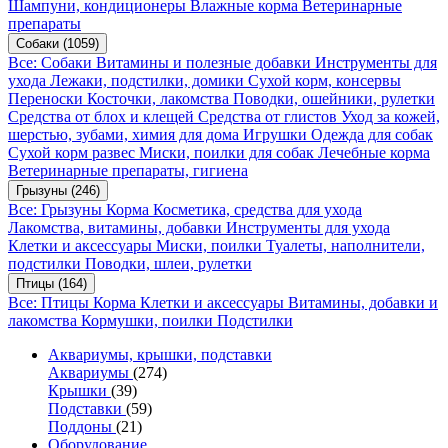
Шампуни, кондиционеры
Влажные корма
Ветеринарные
препараты
Собаки
(1059)
Все: Собаки
Витамины и полезные добавки
Инструменты для
ухода
Лежаки, подстилки, домики
Сухой корм, консервы
Переноски
Косточки, лакомства
Поводки, ошейники, рулетки
Средства от блох и клещей
Средства от глистов
Уход за кожей,
шерстью, зубами, химия для дома
Игрушки
Одежда для собак
Сухой корм развес
Миски, поилки для собак
Лечебные корма
Ветеринарные препараты, гигиена
Грызуны
(246)
Все: Грызуны
Корма
Косметика, средства для ухода
Лакомства, витамины, добавки
Инструменты для ухода
Клетки и аксессуары
Миски, поилки
Туалеты, наполнители,
подстилки
Поводки, шлеи, рулетки
Птицы
(164)
Все: Птицы
Корма
Клетки и аксессуары
Витамины, добавки и
лакомства
Кормушки, поилки
Подстилки
Аквариумы, крышки, подставки
Аквариумы
(274)
Крышки
(39)
Подставки
(59)
Поддоны
(21)
Оборудование