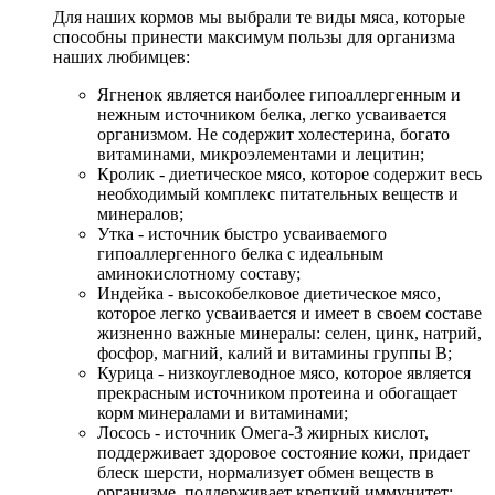
Для наших кормов мы выбрали те виды мяса, которые
способны принести максимум пользы для организма
наших любимцев:
Ягненок является наиболее гипоаллергенным и
нежным источником белка, легко усваивается
организмом. Не содержит холестерина, богато
витаминами, микроэлементами и лецитин;
Кролик - диетическое мясо, которое содержит весь
необходимый комплекс питательных веществ и
минералов;
Утка - источник быстро усваиваемого
гипоаллергенного белка с идеальным
аминокислотному составу;
Индейка - высокобелковое диетическое мясо,
которое легко усваивается и имеет в своем составе
жизненно важные минералы: селен, цинк, натрий,
фосфор, магний, калий и витамины группы B;
Курица - низкоуглеводное мясо, которое является
прекрасным источником протеина и обогащает
корм минералами и витаминами;
Лосось - источник Омега-3 жирных кислот,
поддерживает здоровое состояние кожи, придает
блеск шерсти, нормализует обмен веществ в
организме, поддерживает крепкий иммунитет;