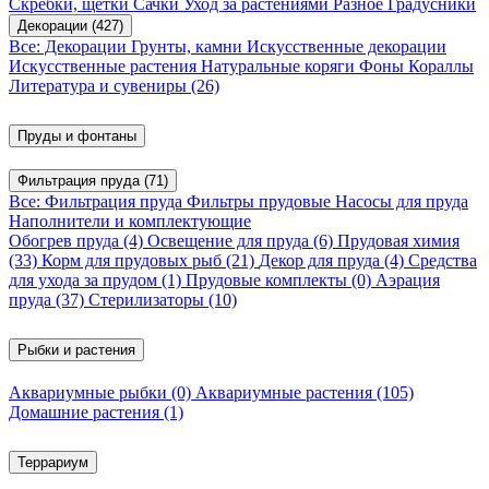
Скребки, щетки
Сачки
Уход за растениями
Разное
Градусники
Декорации
(427)
Все: Декорации
Грунты, камни
Искусственные декорации
Искусственные растения
Натуральные коряги
Фоны
Кораллы
Литература и сувениры
(26)
Пруды и фонтаны
Фильтрация пруда
(71)
Все: Фильтрация пруда
Фильтры прудовые
Насосы для пруда
Наполнители и комплектующие
Обогрев пруда
(4)
Освещение для пруда
(6)
Прудовая химия
(33)
Корм для прудовых рыб
(21)
Декор для пруда
(4)
Средства
для ухода за прудом
(1)
Прудовые комплекты
(0)
Аэрация
пруда
(37)
Стерилизаторы
(10)
Рыбки и растения
Аквариумные рыбки
(0)
Аквариумные растения
(105)
Домашние растения
(1)
Террариум