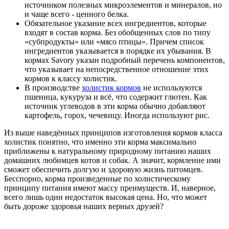
источником полезных микроэлементов и минералов, но
и чаще всего - ценного белка.
Обязательное указание всех ингредиентов, которые
входят в состав корма. Без обобщенных слов по типу
«субпродукты» или «мясо птицы». Причем список
ингредиентов указывается в порядке их убывания. В
кормах Savory указан подробный перечень компонентов,
что указывает на непосредственное отношение этих
кормов к классу холистик.
В производстве
холистик кормов
не используются
пшеница, кукуруза и всё, что содержит глютен. Как
источник углеводов в эти корма обычно добавляют
картофель, горох, чечевицу. Иногда используют рис.
Из выше наведённых принципов изготовления кормов класса
холистик понятно, что именно эти корма максимально
приближены к натуральному природному питанию наших
домашних любимцев котов и собак. А значит, кормление ими
сможет обеспечить долгую и здоровую жизнь питомцев.
Бесспорно, корма произведенные по холистическому
принципу питания имеют массу преимуществ. И, наверное,
всего лишь один недостаток высокая цена. Но, что может
быть дороже здоровья наших верных друзей?