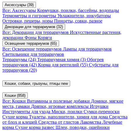
Аксессуары
(39)
Все: Аксессуары
Кормушки, поилки, бассейны, водопады
Термометры и гигрометры
Увлажнители, инкубаторы
Островки, пещеры, норы
Пинцеты, совки, разное
Декорации для террариумов
(32)
Все: Декорации для террариумов
Искусственные растения,
декорации
Фоны
Коряги
Освещение террариумов
(65)
Все: Освещение террариумов
Лампы для террариумов
Светильники для террариумов
Террариумы
(24)
Террариумная химия
(3)
Обогрев
террариумов
(42)
Корма для рептилий
(55)
Субстраты для
террариумов
(20)
Кошки, собаки, грызуны, птицы
new
Кошки
(858)
Все: Кошки
Витамины и полезные добавки
Домики, мягкие
места, гамаки
Дряпки, игровые комплексы
Игрушки
Инструменты для ухода
Миски, поилки
Сумки-переноски
Сухие корма
Туалеты, наполнители, химия для дома
Средства
от блох и клещей
Средства от глистов
Лакомства
Лечебные
корма
Сухие корма развес
Шлеи, поводки, ошейники