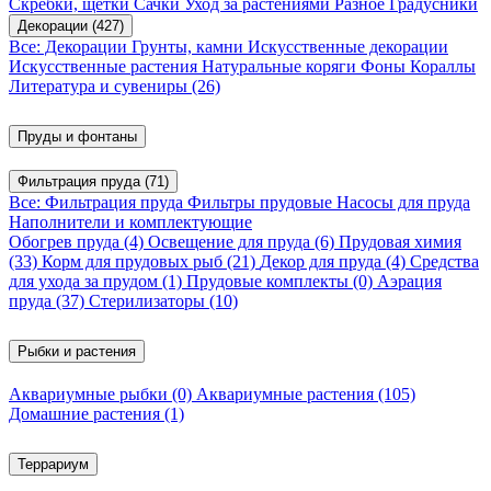
Скребки, щетки
Сачки
Уход за растениями
Разное
Градусники
Декорации
(427)
Все: Декорации
Грунты, камни
Искусственные декорации
Искусственные растения
Натуральные коряги
Фоны
Кораллы
Литература и сувениры
(26)
Пруды и фонтаны
Фильтрация пруда
(71)
Все: Фильтрация пруда
Фильтры прудовые
Насосы для пруда
Наполнители и комплектующие
Обогрев пруда
(4)
Освещение для пруда
(6)
Прудовая химия
(33)
Корм для прудовых рыб
(21)
Декор для пруда
(4)
Средства
для ухода за прудом
(1)
Прудовые комплекты
(0)
Аэрация
пруда
(37)
Стерилизаторы
(10)
Рыбки и растения
Аквариумные рыбки
(0)
Аквариумные растения
(105)
Домашние растения
(1)
Террариум