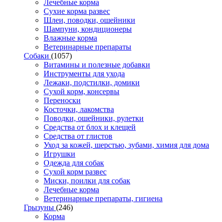
Лечебные корма
Сухие корма развес
Шлеи, поводки, ошейники
Шампуни, кондиционеры
Влажные корма
Ветеринарные препараты
Собаки
(1057)
Витамины и полезные добавки
Инструменты для ухода
Лежаки, подстилки, домики
Сухой корм, консервы
Переноски
Косточки, лакомства
Поводки, ошейники, рулетки
Средства от блох и клещей
Средства от глистов
Уход за кожей, шерстью, зубами, химия для дома
Игрушки
Одежда для собак
Сухой корм развес
Миски, поилки для собак
Лечебные корма
Ветеринарные препараты, гигиена
Грызуны
(246)
Корма