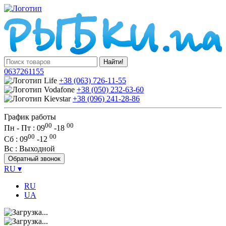
Найти!
0637261155
+38 (063) 726-11-55
+38 (050) 232-63-60
+38 (096) 241-28-86
График работы
00
00
Пн - Пт : 09
-
18
00
00
Сб
: 09
-
12
Вс
: Выходной
Обратный звонок
RU
▾
RU
UA