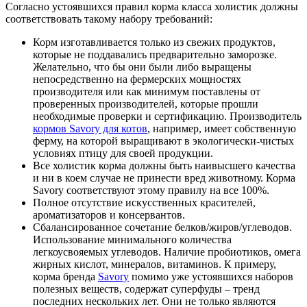
Согласно устоявшихся правил корма класса холистик должны
соответствовать такому набору требований:
Корм изготавливается только из свежих продуктов,
которые не поддавались предварительно заморозке.
Желательно, что бы они были либо выращены
непосредственно на фермерских мощностях
производителя или как минимум поставлены от
проверенных производителей, которые прошли
необходимые проверки и сертификацию. Производитель
кормов Savory для котов
, например, имеет собственную
ферму, на которой выращивают в экологически-чистых
условиях птицу для своей продукции.
Все холистик корма должны быть наивысшего качества
и ни в коем случае не принести вред животному. Корма
Savory соответствуют этому правилу на все 100%.
Полное отсутствие искусственных красителей,
ароматизаторов и консервантов.
Сбалансированное сочетание белков/жиров/углеводов.
Использование минимального количества
легкоусвояемых углеводов. Наличие пробиотиков, омега
жирных кислот, минералов, витаминов. К примеру,
корма бренда
Savory
помимо уже устоявшихся наборов
полезных веществ, содержат суперфуды – тренд
последних нескольких лет. Они не только являются