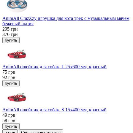
AnimAll CrazZzy игрушка для кота трек с музыкальным мячем,
бежевый акция
295
грн
376
грн
Купить
AnimAll ошейник для собак, L 25x600 мм, красный
75
грн
92
грн
Купить
AnimAll ошейник для собак, S 15х400 мм, красный
49
грн
58
грн
Купить
назад
Следующая страница