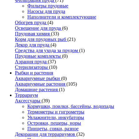
Фильтрация пруда
(71)
Фильтры прудовые
Насосы для пруда
Наполнители и комплектующие
Обогрев пруда
(4)
Освещение для пруда
(6)
Прудовая химия
(33)
Корм для прудовых рыб
(21)
Декор для пруда
(4)
Средства для ухода за прудом
(1)
Прудовые комплекты
(0)
Аэрация пруда
(37)
Стерилизаторы
(10)
Рыбки и растения
Аквариумные рыбки
(0)
Аквариумные растения
(105)
Домашние растения
(1)
Террариум
Аксессуары
(39)
Кормушки, поилки, бассейны, водопады
Термометры и гигрометры
Увлажнители, инкубаторы
Островки, пещеры, норы
Пинцеты, совки, разное
Декорации для террариумов
(32)