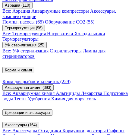
Аэрация
(110)
Все: Аэрация
Аквариумные компрессоры
Аксессуары,
комплектующие
Помпы, насосы
(65)
Оборудование CO2
(55)
Терморегуляция
(96)
Все: Терморегуляция
Нагреватели
Холодильники
Терморегуляторы
УФ стерилизация
(25)
Все: УФ стерилизация
Стерилизаторы
Лампы для
стерилизаторов
Корма и химия
Корм для рыбок и креветок
(229)
Аквариумная химия
(393)
Все: Аквариумная химия
Альгициды
Лекарства
Подготовка
воды
Тесты
Удобрения
Химия для моря, соль
Декорации и аксессуары
Аксессуары
(164)
Все: Аксессуары
Отсадники
Кормушки, дозаторы
Сифоны