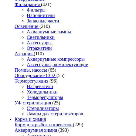
Фильтрация
(421)
Фильтры
Наполнители
Запасные части
Освещение
(210)
Аквариумные лампы
Светильники
Аксессуары
Отражатели
Аэрация
(110)
Аквариумные компрессоры
Аксессуары, комплектующие
Помпы, насосы
(65)
Оборудование CO2
(55)
Терморегуляция
(96)
Нагреватели
Холодильники
Терморегуляторы
УФ стерилизация
(25)
Стерилизаторы
Лампы для стерилизаторов
Корма и химия
Корм для рыбок и креветок
(229)
Аквариумная химия
(393)
Альгициды