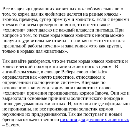
Все владельцы домашних животных по-любому слышали о
том, то корма для их любимцев делятся на разные классы -
эконом, премиум, супер-премиум и холистик. Если с первыми
тремя всё и всем примерно понятно, то вот что такое
«холистик» знает далеко не каждый владелец питомца. При
вопросе о том, то такое корм класса холистик иногда можно
получить удивительные ответы – начиная от «это что-то для
правильной работы печени» и заканчивая «это как крутон,
только в кормах для животных».
Так давайте разберемся, что же такое корма класса холистик и
холистический подход к питанию животного в целом. В
английском языке, в словаре Вебера слово «holistic»
определяется как «нечто целостное, относящееся к
определенной полноценной системе». Впервые по
отношению к кормам для домашних животных слово
«холистик» применил производитель кормов Innova. Они же и
выработали основные принципы холистического подхода к
пище для домашних животных. И, хотя они нигде официально
не прописаны, но все производители холистик кормов
неуклонно их придерживаются. Так же поступает и новый
бренд высококачественного
питания для домашних животных
– Savory.