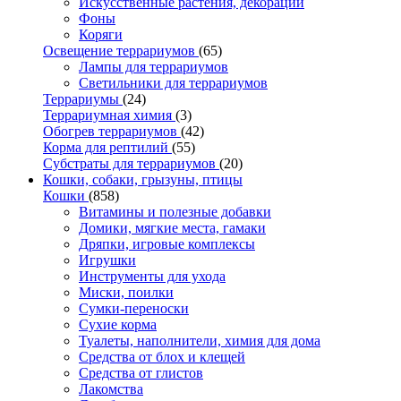
Искусственные растения, декорации
Фоны
Коряги
Освещение террариумов
(65)
Лампы для террариумов
Светильники для террариумов
Террариумы
(24)
Террариумная химия
(3)
Обогрев террариумов
(42)
Корма для рептилий
(55)
Субстраты для террариумов
(20)
Кошки, собаки, грызуны, птицы
Кошки
(858)
Витамины и полезные добавки
Домики, мягкие места, гамаки
Дряпки, игровые комплексы
Игрушки
Инструменты для ухода
Миски, поилки
Сумки-переноски
Сухие корма
Туалеты, наполнители, химия для дома
Средства от блох и клещей
Средства от глистов
Лакомства