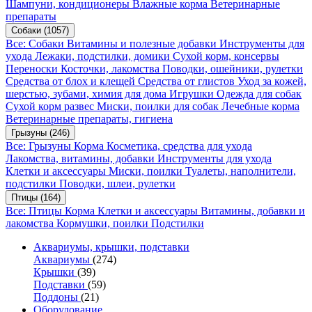
Шампуни, кондиционеры
Влажные корма
Ветеринарные
препараты
Собаки
(1057)
Все: Собаки
Витамины и полезные добавки
Инструменты для
ухода
Лежаки, подстилки, домики
Сухой корм, консервы
Переноски
Косточки, лакомства
Поводки, ошейники, рулетки
Средства от блох и клещей
Средства от глистов
Уход за кожей,
шерстью, зубами, химия для дома
Игрушки
Одежда для собак
Сухой корм развес
Миски, поилки для собак
Лечебные корма
Ветеринарные препараты, гигиена
Грызуны
(246)
Все: Грызуны
Корма
Косметика, средства для ухода
Лакомства, витамины, добавки
Инструменты для ухода
Клетки и аксессуары
Миски, поилки
Туалеты, наполнители,
подстилки
Поводки, шлеи, рулетки
Птицы
(164)
Все: Птицы
Корма
Клетки и аксессуары
Витамины, добавки и
лакомства
Кормушки, поилки
Подстилки
Аквариумы, крышки, подставки
Аквариумы
(274)
Крышки
(39)
Подставки
(59)
Поддоны
(21)
Оборудование