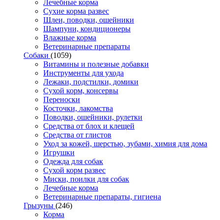
Лечебные корма
Сухие корма развес
Шлеи, поводки, ошейники
Шампуни, кондиционеры
Влажные корма
Ветеринарные препараты
Собаки
(1059)
Витамины и полезные добавки
Инструменты для ухода
Лежаки, подстилки, домики
Сухой корм, консервы
Переноски
Косточки, лакомства
Поводки, ошейники, рулетки
Средства от блох и клещей
Средства от глистов
Уход за кожей, шерстью, зубами, химия для дома
Игрушки
Одежда для собак
Сухой корм развес
Миски, поилки для собак
Лечебные корма
Ветеринарные препараты, гигиена
Грызуны
(246)
Корма