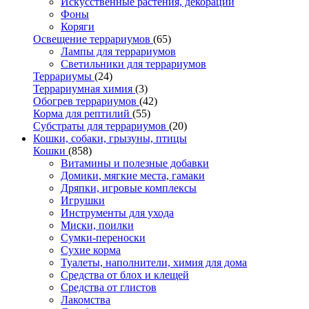
Искусственные растения, декорации
Фоны
Коряги
Освещение террариумов
(65)
Лампы для террариумов
Светильники для террариумов
Террариумы
(24)
Террариумная химия
(3)
Обогрев террариумов
(42)
Корма для рептилий
(55)
Субстраты для террариумов
(20)
Кошки, собаки, грызуны, птицы
Кошки
(858)
Витамины и полезные добавки
Домики, мягкие места, гамаки
Дряпки, игровые комплексы
Игрушки
Инструменты для ухода
Миски, поилки
Сумки-переноски
Сухие корма
Туалеты, наполнители, химия для дома
Средства от блох и клещей
Средства от глистов
Лакомства