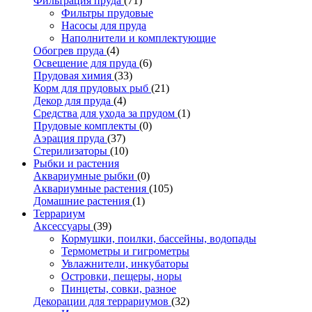
Фильтрация пруда
(71)
Фильтры прудовые
Насосы для пруда
Наполнители и комплектующие
Обогрев пруда
(4)
Освещение для пруда
(6)
Прудовая химия
(33)
Корм для прудовых рыб
(21)
Декор для пруда
(4)
Средства для ухода за прудом
(1)
Прудовые комплекты
(0)
Аэрация пруда
(37)
Стерилизаторы
(10)
Рыбки и растения
Аквариумные рыбки
(0)
Аквариумные растения
(105)
Домашние растения
(1)
Террариум
Аксессуары
(39)
Кормушки, поилки, бассейны, водопады
Термометры и гигрометры
Увлажнители, инкубаторы
Островки, пещеры, норы
Пинцеты, совки, разное
Декорации для террариумов
(32)