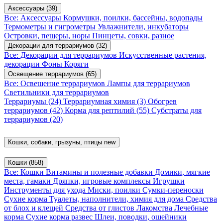
Аксессуары
(39)
Все: Аксессуары
Кормушки, поилки, бассейны, водопады
Термометры и гигрометры
Увлажнители, инкубаторы
Островки, пещеры, норы
Пинцеты, совки, разное
Декорации для террариумов
(32)
Все: Декорации для террариумов
Искусственные растения,
декорации
Фоны
Коряги
Освещение террариумов
(65)
Все: Освещение террариумов
Лампы для террариумов
Светильники для террариумов
Террариумы
(24)
Террариумная химия
(3)
Обогрев
террариумов
(42)
Корма для рептилий
(55)
Субстраты для
террариумов
(20)
Кошки, собаки, грызуны, птицы
new
Кошки
(858)
Все: Кошки
Витамины и полезные добавки
Домики, мягкие
места, гамаки
Дряпки, игровые комплексы
Игрушки
Инструменты для ухода
Миски, поилки
Сумки-переноски
Сухие корма
Туалеты, наполнители, химия для дома
Средства
от блох и клещей
Средства от глистов
Лакомства
Лечебные
корма
Сухие корма развес
Шлеи, поводки, ошейники