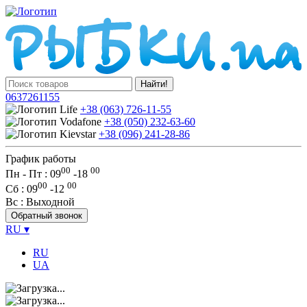
Найти!
0637261155
+38 (063) 726-11-55
+38 (050) 232-63-60
+38 (096) 241-28-86
График работы
00
00
Пн - Пт : 09
-
18
00
00
Сб
: 09
-
12
Вс
: Выходной
Обратный звонок
RU
▾
RU
UA