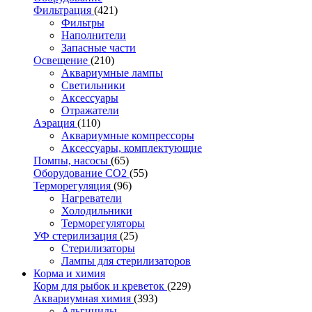
Фильтрация
(421)
Фильтры
Наполнители
Запасные части
Освещение
(210)
Аквариумные лампы
Светильники
Аксессуары
Отражатели
Аэрация
(110)
Аквариумные компрессоры
Аксессуары, комплектующие
Помпы, насосы
(65)
Оборудование CO2
(55)
Терморегуляция
(96)
Нагреватели
Холодильники
Терморегуляторы
УФ стерилизация
(25)
Стерилизаторы
Лампы для стерилизаторов
Корма и химия
Корм для рыбок и креветок
(229)
Аквариумная химия
(393)
Альгициды