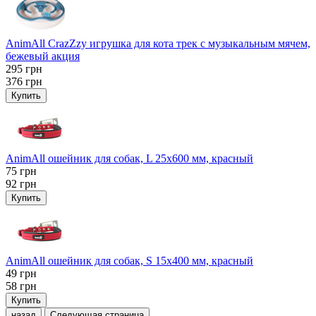
AnimAll CrazZzy игрушка для кота трек с музыкальным мячем,
бежевый акция
295
грн
376
грн
Купить
AnimAll ошейник для собак, L 25x600 мм, красный
75
грн
92
грн
Купить
AnimAll ошейник для собак, S 15х400 мм, красный
49
грн
58
грн
Купить
назад
Следующая страница