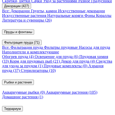
Скребки, щетки
Сачки
Уход за растениями
Разное
Градусники
Декорации
(427)
Все: Декорации
Грунты, камни
Искусственные декорации
Искусственные растения
Натуральные коряги
Фоны
Кораллы
Литература и сувениры
(26)
Пруды и фонтаны
Фильтрация пруда
(71)
Все: Фильтрация пруда
Фильтры прудовые
Насосы для пруда
Наполнители и комплектующие
Обогрев пруда
(4)
Освещение для пруда
(6)
Прудовая химия
(33)
Корм для прудовых рыб
(21)
Декор для пруда
(4)
Средства
для ухода за прудом
(1)
Прудовые комплекты
(0)
Аэрация
пруда
(37)
Стерилизаторы
(10)
Рыбки и растения
Аквариумные рыбки
(0)
Аквариумные растения
(105)
Домашние растения
(1)
Террариум