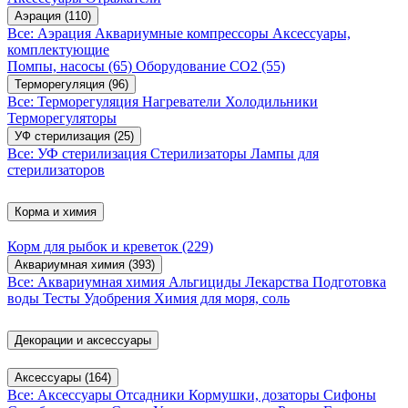
Аэрация
(110)
Все: Аэрация
Аквариумные компрессоры
Аксессуары,
комплектующие
Помпы, насосы
(65)
Оборудование CO2
(55)
Терморегуляция
(96)
Все: Терморегуляция
Нагреватели
Холодильники
Терморегуляторы
УФ стерилизация
(25)
Все: УФ стерилизация
Стерилизаторы
Лампы для
стерилизаторов
Корма и химия
Корм для рыбок и креветок
(229)
Аквариумная химия
(393)
Все: Аквариумная химия
Альгициды
Лекарства
Подготовка
воды
Тесты
Удобрения
Химия для моря, соль
Декорации и аксессуары
Аксессуары
(164)
Все: Аксессуары
Отсадники
Кормушки, дозаторы
Сифоны