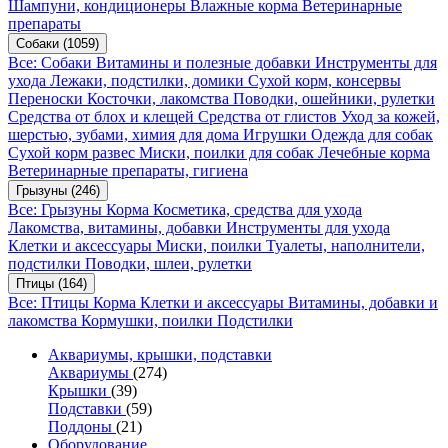
Шампуни, кондиционеры
Влажные корма
Ветеринарные
препараты
Собаки
(1059)
Все: Собаки
Витамины и полезные добавки
Инструменты для
ухода
Лежаки, подстилки, домики
Сухой корм, консервы
Переноски
Косточки, лакомства
Поводки, ошейники, рулетки
Средства от блох и клещей
Средства от глистов
Уход за кожей,
шерстью, зубами, химия для дома
Игрушки
Одежда для собак
Сухой корм развес
Миски, поилки для собак
Лечебные корма
Ветеринарные препараты, гигиена
Грызуны
(246)
Все: Грызуны
Корма
Косметика, средства для ухода
Лакомства, витамины, добавки
Инструменты для ухода
Клетки и аксессуары
Миски, поилки
Туалеты, наполнители,
подстилки
Поводки, шлеи, рулетки
Птицы
(164)
Все: Птицы
Корма
Клетки и аксессуары
Витамины, добавки и
лакомства
Кормушки, поилки
Подстилки
Аквариумы, крышки, подставки
Аквариумы
(274)
Крышки
(39)
Подставки
(59)
Поддоны
(21)
Оборудование