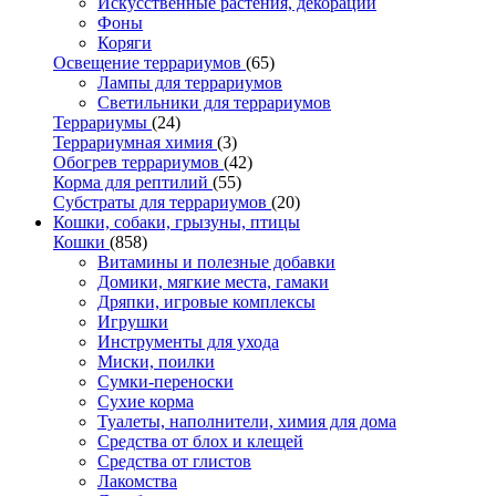
Искусственные растения, декорации
Фоны
Коряги
Освещение террариумов
(65)
Лампы для террариумов
Светильники для террариумов
Террариумы
(24)
Террариумная химия
(3)
Обогрев террариумов
(42)
Корма для рептилий
(55)
Субстраты для террариумов
(20)
Кошки, собаки, грызуны, птицы
Кошки
(858)
Витамины и полезные добавки
Домики, мягкие места, гамаки
Дряпки, игровые комплексы
Игрушки
Инструменты для ухода
Миски, поилки
Сумки-переноски
Сухие корма
Туалеты, наполнители, химия для дома
Средства от блох и клещей
Средства от глистов
Лакомства