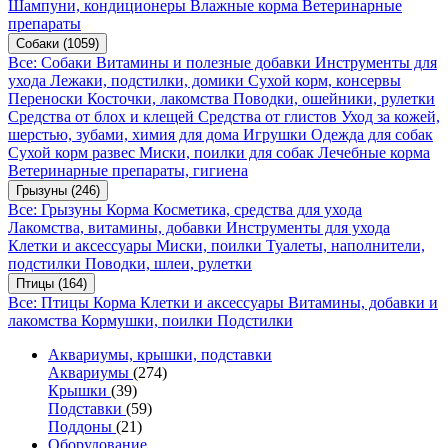
Шампуни, кондиционеры
Влажные корма
Ветеринарные
препараты
Собаки
(1059)
Все: Собаки
Витамины и полезные добавки
Инструменты для
ухода
Лежаки, подстилки, домики
Сухой корм, консервы
Переноски
Косточки, лакомства
Поводки, ошейники, рулетки
Средства от блох и клещей
Средства от глистов
Уход за кожей,
шерстью, зубами, химия для дома
Игрушки
Одежда для собак
Сухой корм развес
Миски, поилки для собак
Лечебные корма
Ветеринарные препараты, гигиена
Грызуны
(246)
Все: Грызуны
Корма
Косметика, средства для ухода
Лакомства, витамины, добавки
Инструменты для ухода
Клетки и аксессуары
Миски, поилки
Туалеты, наполнители,
подстилки
Поводки, шлеи, рулетки
Птицы
(164)
Все: Птицы
Корма
Клетки и аксессуары
Витамины, добавки и
лакомства
Кормушки, поилки
Подстилки
Аквариумы, крышки, подставки
Аквариумы
(274)
Крышки
(39)
Подставки
(59)
Поддоны
(21)
Оборудование