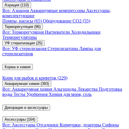
Аэрация
(110)
Все: Аэрация
Аквариумные компрессоры
Аксессуары,
комплектующие
Помпы, насосы
(65)
Оборудование CO2
(55)
Терморегуляция
(96)
Все: Терморегуляция
Нагреватели
Холодильники
Терморегуляторы
УФ стерилизация
(25)
Все: УФ стерилизация
Стерилизаторы
Лампы для
стерилизаторов
Корма и химия
Корм для рыбок и креветок
(229)
Аквариумная химия
(393)
Все: Аквариумная химия
Альгициды
Лекарства
Подготовка
воды
Тесты
Удобрения
Химия для моря, соль
Декорации и аксессуары
Аксессуары
(164)
Все: Аксессуары
Отсадники
Кормушки, дозаторы
Сифоны