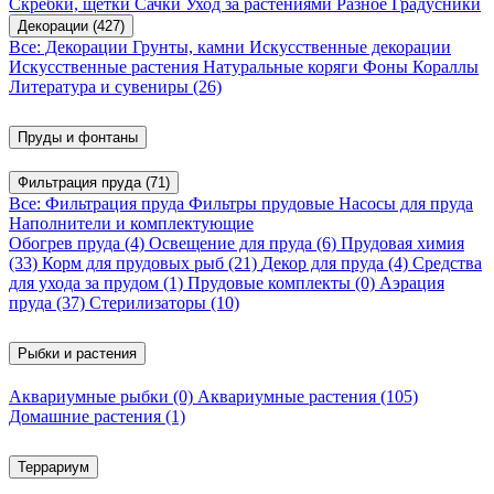
Скребки, щетки
Сачки
Уход за растениями
Разное
Градусники
Декорации
(427)
Все: Декорации
Грунты, камни
Искусственные декорации
Искусственные растения
Натуральные коряги
Фоны
Кораллы
Литература и сувениры
(26)
Пруды и фонтаны
Фильтрация пруда
(71)
Все: Фильтрация пруда
Фильтры прудовые
Насосы для пруда
Наполнители и комплектующие
Обогрев пруда
(4)
Освещение для пруда
(6)
Прудовая химия
(33)
Корм для прудовых рыб
(21)
Декор для пруда
(4)
Средства
для ухода за прудом
(1)
Прудовые комплекты
(0)
Аэрация
пруда
(37)
Стерилизаторы
(10)
Рыбки и растения
Аквариумные рыбки
(0)
Аквариумные растения
(105)
Домашние растения
(1)
Террариум