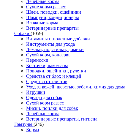
Лечебные корма
Сухие корма развес
Шлеи, поводки, ошейники
Шампуни, кондиционеры
Влажные корма
Ветеринарные препараты
Собаки
(1059)
Витамины и полезные добавки
Инструменты для ухода
Лежаки, подстилки, домики
Сухой корм, консервы
Переноски
Косточки, лакомства
Поводки, ошейники, рулетки
Средства от блох и клещей
Средства от глистов
Уход за кожей, шерстью, зубами, химия для дома
Игрушки
Одежда для собак
Сухой корм развес
Миски, поилки для собак
Лечебные корма
Ветеринарные препараты, гигиена
Грызуны
(246)
Корма