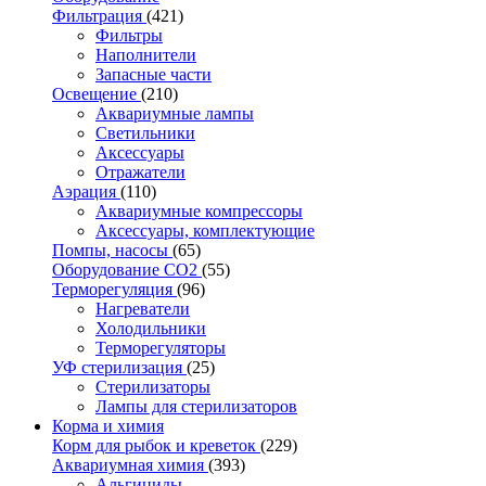
Фильтрация
(421)
Фильтры
Наполнители
Запасные части
Освещение
(210)
Аквариумные лампы
Светильники
Аксессуары
Отражатели
Аэрация
(110)
Аквариумные компрессоры
Аксессуары, комплектующие
Помпы, насосы
(65)
Оборудование CO2
(55)
Терморегуляция
(96)
Нагреватели
Холодильники
Терморегуляторы
УФ стерилизация
(25)
Стерилизаторы
Лампы для стерилизаторов
Корма и химия
Корм для рыбок и креветок
(229)
Аквариумная химия
(393)
Альгициды