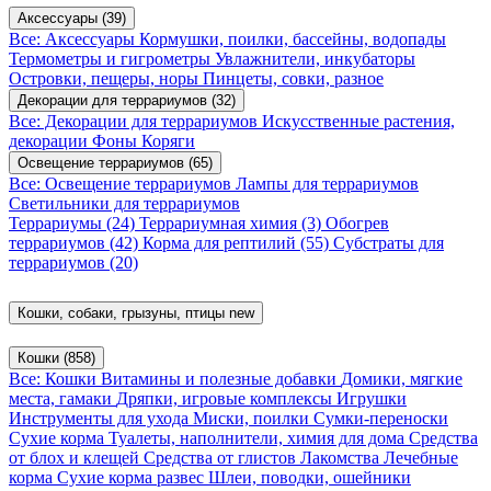
Аксессуары
(39)
Все: Аксессуары
Кормушки, поилки, бассейны, водопады
Термометры и гигрометры
Увлажнители, инкубаторы
Островки, пещеры, норы
Пинцеты, совки, разное
Декорации для террариумов
(32)
Все: Декорации для террариумов
Искусственные растения,
декорации
Фоны
Коряги
Освещение террариумов
(65)
Все: Освещение террариумов
Лампы для террариумов
Светильники для террариумов
Террариумы
(24)
Террариумная химия
(3)
Обогрев
террариумов
(42)
Корма для рептилий
(55)
Субстраты для
террариумов
(20)
Кошки, собаки, грызуны, птицы
new
Кошки
(858)
Все: Кошки
Витамины и полезные добавки
Домики, мягкие
места, гамаки
Дряпки, игровые комплексы
Игрушки
Инструменты для ухода
Миски, поилки
Сумки-переноски
Сухие корма
Туалеты, наполнители, химия для дома
Средства
от блох и клещей
Средства от глистов
Лакомства
Лечебные
корма
Сухие корма развес
Шлеи, поводки, ошейники