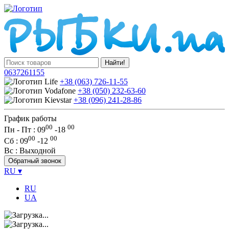
Найти!
0637261155
+38 (063) 726-11-55
+38 (050) 232-63-60
+38 (096) 241-28-86
График работы
00
00
Пн - Пт : 09
-
18
00
00
Сб
: 09
-
12
Вс
: Выходной
Обратный звонок
RU
▾
RU
UA