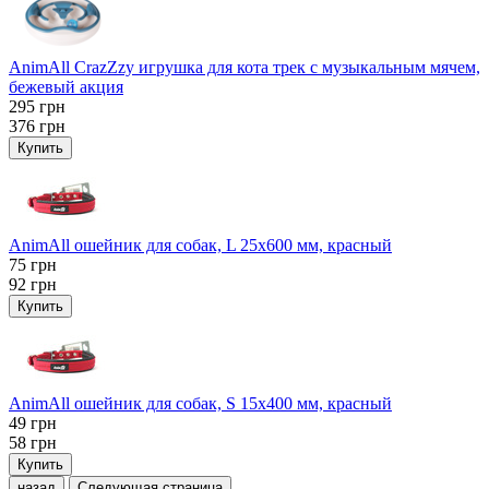
AnimAll CrazZzy игрушка для кота трек с музыкальным мячем,
бежевый акция
295
грн
376
грн
Купить
AnimAll ошейник для собак, L 25x600 мм, красный
75
грн
92
грн
Купить
AnimAll ошейник для собак, S 15х400 мм, красный
49
грн
58
грн
Купить
назад
Следующая страница