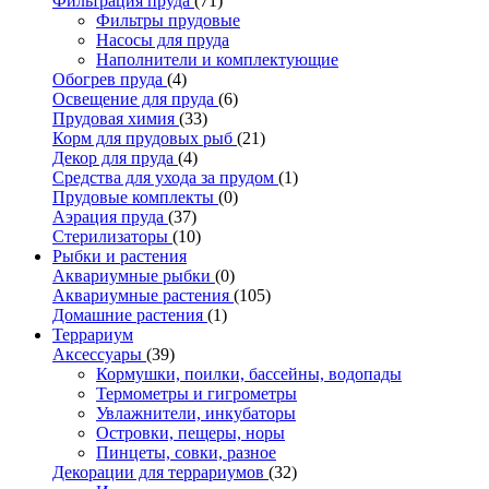
Фильтрация пруда
(71)
Фильтры прудовые
Насосы для пруда
Наполнители и комплектующие
Обогрев пруда
(4)
Освещение для пруда
(6)
Прудовая химия
(33)
Корм для прудовых рыб
(21)
Декор для пруда
(4)
Средства для ухода за прудом
(1)
Прудовые комплекты
(0)
Аэрация пруда
(37)
Стерилизаторы
(10)
Рыбки и растения
Аквариумные рыбки
(0)
Аквариумные растения
(105)
Домашние растения
(1)
Террариум
Аксессуары
(39)
Кормушки, поилки, бассейны, водопады
Термометры и гигрометры
Увлажнители, инкубаторы
Островки, пещеры, норы
Пинцеты, совки, разное
Декорации для террариумов
(32)