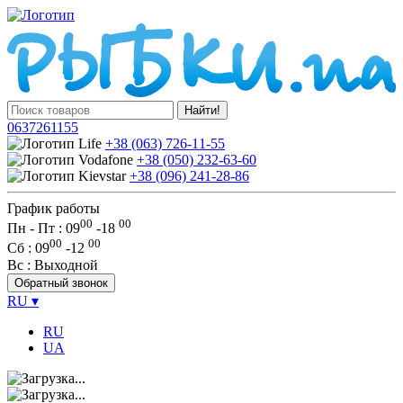
Найти!
0637261155
+38 (063) 726-11-55
+38 (050) 232-63-60
+38 (096) 241-28-86
График работы
00
00
Пн - Пт : 09
-
18
00
00
Сб
: 09
-
12
Вс
: Выходной
Обратный звонок
RU
▾
RU
UA