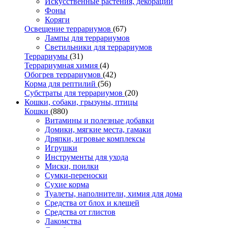
Искусственные растения, декорации
Фоны
Коряги
Освещение террариумов
(67)
Лампы для террариумов
Светильники для террариумов
Террариумы
(31)
Террариумная химия
(4)
Обогрев террариумов
(42)
Корма для рептилий
(56)
Субстраты для террариумов
(20)
Кошки, собаки, грызуны, птицы
Кошки
(880)
Витамины и полезные добавки
Домики, мягкие места, гамаки
Дряпки, игровые комплексы
Игрушки
Инструменты для ухода
Миски, поилки
Сумки-переноски
Сухие корма
Туалеты, наполнители, химия для дома
Средства от блох и клещей
Средства от глистов
Лакомства