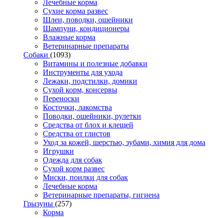
Лечебные корма
Сухие корма развес
Шлеи, поводки, ошейники
Шампуни, кондиционеры
Влажные корма
Ветеринарные препараты
Собаки
(1093)
Витамины и полезные добавки
Инструменты для ухода
Лежаки, подстилки, домики
Сухой корм, консервы
Переноски
Косточки, лакомства
Поводки, ошейники, рулетки
Средства от блох и клещей
Средства от глистов
Уход за кожей, шерстью, зубами, химия для дома
Игрушки
Одежда для собак
Сухой корм развес
Миски, поилки для собак
Лечебные корма
Ветеринарные препараты, гигиена
Грызуны
(257)
Корма