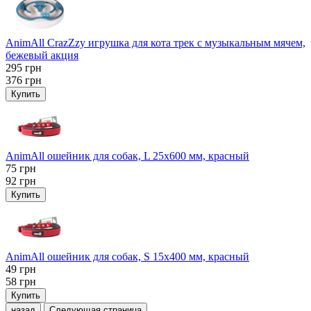
AnimAll CrazZzy игрушка для кота трек с музыкальным мячем,
бежевый акция
295
грн
376
грн
Купить
AnimAll ошейник для собак, L 25x600 мм, красный
75
грн
92
грн
Купить
AnimAll ошейник для собак, S 15х400 мм, красный
49
грн
58
грн
Купить
назад
Следующая страница