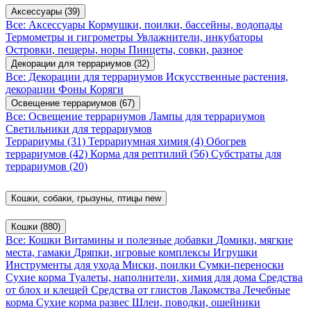
Аксессуары
(39)
Все: Аксессуары
Кормушки, поилки, бассейны, водопады
Термометры и гигрометры
Увлажнители, инкубаторы
Островки, пещеры, норы
Пинцеты, совки, разное
Декорации для террариумов
(32)
Все: Декорации для террариумов
Искусственные растения,
декорации
Фоны
Коряги
Освещение террариумов
(67)
Все: Освещение террариумов
Лампы для террариумов
Светильники для террариумов
Террариумы
(31)
Террариумная химия
(4)
Обогрев
террариумов
(42)
Корма для рептилий
(56)
Субстраты для
террариумов
(20)
Кошки, собаки, грызуны, птицы
new
Кошки
(880)
Все: Кошки
Витамины и полезные добавки
Домики, мягкие
места, гамаки
Дряпки, игровые комплексы
Игрушки
Инструменты для ухода
Миски, поилки
Сумки-переноски
Сухие корма
Туалеты, наполнители, химия для дома
Средства
от блох и клещей
Средства от глистов
Лакомства
Лечебные
корма
Сухие корма развес
Шлеи, поводки, ошейники