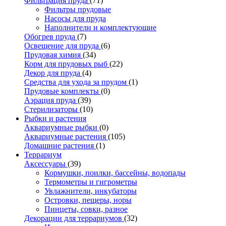
Фильтрация пруда
(71)
Фильтры прудовые
Насосы для пруда
Наполнители и комплектующие
Обогрев пруда
(7)
Освещение для пруда
(6)
Прудовая химия
(34)
Корм для прудовых рыб
(22)
Декор для пруда
(4)
Средства для ухода за прудом
(1)
Прудовые комплекты
(0)
Аэрация пруда
(39)
Стерилизаторы
(10)
Рыбки и растения
Аквариумные рыбки
(0)
Аквариумные растения
(105)
Домашние растения
(1)
Террариум
Аксессуары
(39)
Кормушки, поилки, бассейны, водопады
Термометры и гигрометры
Увлажнители, инкубаторы
Островки, пещеры, норы
Пинцеты, совки, разное
Декорации для террариумов
(32)