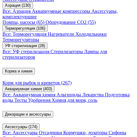
Аэрация
(130)
Все: Аэрация
Аквариумные компрессоры
Аксессуары,
комплектующие
Помпы, насосы
(65)
Оборудование CO2
(55)
Терморегуляция
(106)
Все: Терморегуляция
Нагреватели
Холодильники
Терморегуляторы
УФ стерилизация
(28)
Все: УФ стерилизация
Стерилизаторы
Лампы для
стерилизаторов
Корма и химия
Корм для рыбок и креветок
(267)
Аквариумная химия
(403)
Все: Аквариумная химия
Альгициды
Лекарства
Подготовка
воды
Тесты
Удобрения
Химия для моря, соль
Декорации и аксессуары
Аксессуары
(174)
Все: Аксессуары
Отсадники
Кормушки, дозаторы
Сифоны