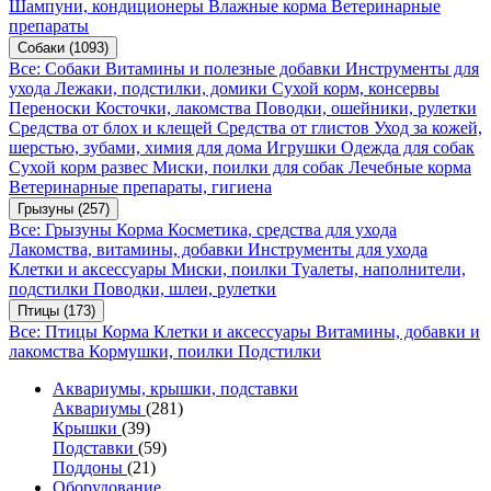
Шампуни, кондиционеры
Влажные корма
Ветеринарные
препараты
Собаки
(1093)
Все: Собаки
Витамины и полезные добавки
Инструменты для
ухода
Лежаки, подстилки, домики
Сухой корм, консервы
Переноски
Косточки, лакомства
Поводки, ошейники, рулетки
Средства от блох и клещей
Средства от глистов
Уход за кожей,
шерстью, зубами, химия для дома
Игрушки
Одежда для собак
Сухой корм развес
Миски, поилки для собак
Лечебные корма
Ветеринарные препараты, гигиена
Грызуны
(257)
Все: Грызуны
Корма
Косметика, средства для ухода
Лакомства, витамины, добавки
Инструменты для ухода
Клетки и аксессуары
Миски, поилки
Туалеты, наполнители,
подстилки
Поводки, шлеи, рулетки
Птицы
(173)
Все: Птицы
Корма
Клетки и аксессуары
Витамины, добавки и
лакомства
Кормушки, поилки
Подстилки
Аквариумы, крышки, подставки
Аквариумы
(281)
Крышки
(39)
Подставки
(59)
Поддоны
(21)
Оборудование