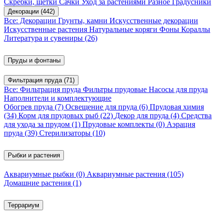
Скребки, щетки
Сачки
Уход за растениями
Разное
Градусники
Декорации
(442)
Все: Декорации
Грунты, камни
Искусственные декорации
Искусственные растения
Натуральные коряги
Фоны
Кораллы
Литература и сувениры
(26)
Пруды и фонтаны
Фильтрация пруда
(71)
Все: Фильтрация пруда
Фильтры прудовые
Насосы для пруда
Наполнители и комплектующие
Обогрев пруда
(7)
Освещение для пруда
(6)
Прудовая химия
(34)
Корм для прудовых рыб
(22)
Декор для пруда
(4)
Средства
для ухода за прудом
(1)
Прудовые комплекты
(0)
Аэрация
пруда
(39)
Стерилизаторы
(10)
Рыбки и растения
Аквариумные рыбки
(0)
Аквариумные растения
(105)
Домашние растения
(1)
Террариум