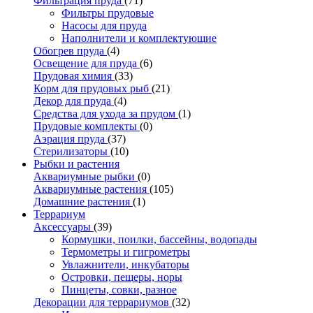
Фильтрация пруда
(71)
Фильтры прудовые
Насосы для пруда
Наполнители и комплектующие
Обогрев пруда
(4)
Освещение для пруда
(6)
Прудовая химия
(33)
Корм для прудовых рыб
(21)
Декор для пруда
(4)
Средства для ухода за прудом
(1)
Прудовые комплекты
(0)
Аэрация пруда
(37)
Стерилизаторы
(10)
Рыбки и растения
Аквариумные рыбки
(0)
Аквариумные растения
(105)
Домашние растения
(1)
Террариум
Аксессуары
(39)
Кормушки, поилки, бассейны, водопады
Термометры и гигрометры
Увлажнители, инкубаторы
Островки, пещеры, норы
Пинцеты, совки, разное
Декорации для террариумов
(32)