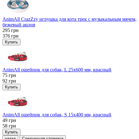
AnimAll CrazZzy игрушка для кота трек с музыкальным мячем,
бежевый акция
295
грн
376
грн
Купить
AnimAll ошейник для собак, L 25x600 мм, красный
75
грн
92
грн
Купить
AnimAll ошейник для собак, S 15х400 мм, красный
49
грн
58
грн
Купить
назад
Следующая страница