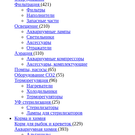
Фильтрация
(421)
Фильтры
Наполнители
Запасные части
Освещение
(210)
Аквариумные лампы
Светильники
Аксессуары
Отражатели
Аэрация
(110)
Аквариумные компрессоры
Аксессуары, комплектующие
Помпы, насосы
(65)
Оборудование CO2
(55)
Терморегуляция
(96)
Нагреватели
Холодильники
Терморегуляторы
УФ стерилизация
(25)
Стерилизаторы
Лампы для стерилизаторов
Корма и химия
Корм для рыбок и креветок
(229)
Аквариумная химия
(393)
Альгициды