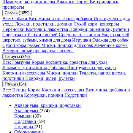
Шампуни, кондиционеры
Влажные корма
Ветеринарные
препараты
Собаки
(1059)
Все: Собаки
Витамины и полезные добавки
Инструменты для
ухода
Лежаки, подстилки, домики
Сухой корм, консервы
Переноски
Косточки, лакомства
Поводки, ошейники, рулетки
Средства от блох и клещей
Средства от глистов
Уход за кожей,
шерстью, зубами, химия для дома
Игрушки
Одежда для собак
Сухой корм развес
Миски, поилки для собак
Лечебные корма
Ветеринарные препараты, гигиена
Грызуны
(246)
Все: Грызуны
Корма
Косметика, средства для ухода
Лакомства, витамины, добавки
Инструменты для ухода
Клетки и аксессуары
Миски, поилки
Туалеты, наполнители,
подстилки
Поводки, шлеи, рулетки
Птицы
(164)
Все: Птицы
Корма
Клетки и аксессуары
Витамины, добавки и
лакомства
Кормушки, поилки
Подстилки
Аквариумы, крышки, подставки
Аквариумы
(274)
Крышки
(39)
Подставки
(59)
Поддоны
(21)
Оборудование