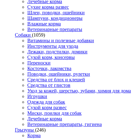
Лечебные корма
Сухие корма развес
Шлеи, поводки, ошейники
Шампуни, кондиционеры
Влажные корма
Ветеринарные препараты
Собаки
(1059)
Витамины и полезные добавки
Инструменты для ухода
Лежаки, подстилки, домики
Сухой корм, консервы
Переноски
Косточки, лакомства
Поводки, ошейники, рулетки
Средства от блох и клещей
Средства от глистов
Уход за кожей, шерстью, зубами, химия для дома
Игрушки
Одежда для собак
Сухой корм развес
Миски, поилки для собак
Лечебные корма
Ветеринарные препараты, гигиена
Грызуны
(246)
Корма