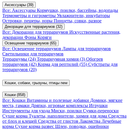
Аксессуары
(39)
Все: Аксессуары
Кормушки, поилки, бассейны, водопады
Термометры и гигрометры
Увлажнители, инкубаторы
Островки, пещеры, норы
Пинцеты, совки, разное
Декорации для террариумов
(32)
Все: Декорации для террариумов
Искусственные растения,
декорации
Фоны
Коряги
Освещение террариумов
(65)
Все: Освещение террариумов
Лампы для террариумов
Светильники для террариумов
Террариумы
(24)
Террариумная химия
(3)
Обогрев
террариумов
(42)
Корма для рептилий
(55)
Субстраты для
террариумов
(20)
Кошки, собаки, грызуны, птицы
new
Кошки
(858)
Все: Кошки
Витамины и полезные добавки
Домики, мягкие
места, гамаки
Дряпки, игровые комплексы
Игрушки
Инструменты для ухода
Миски, поилки
Сумки-переноски
Сухие корма
Туалеты, наполнители, химия для дома
Средства
от блох и клещей
Средства от глистов
Лакомства
Лечебные
корма
Сухие корма развес
Шлеи, поводки, ошейники