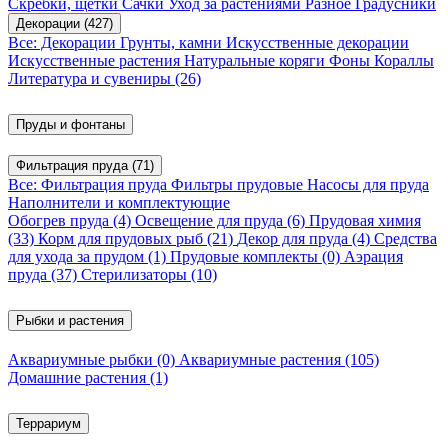
Скребки, щетки
Сачки
Уход за растениями
Разное
Градусники
Декорации
(427)
Все: Декорации
Грунты, камни
Искусственные декорации
Искусственные растения
Натуральные коряги
Фоны
Кораллы
Литература и сувениры
(26)
Пруды и фонтаны
Фильтрация пруда
(71)
Все: Фильтрация пруда
Фильтры прудовые
Насосы для пруда
Наполнители и комплектующие
Обогрев пруда
(4)
Освещение для пруда
(6)
Прудовая химия
(33)
Корм для прудовых рыб
(21)
Декор для пруда
(4)
Средства
для ухода за прудом
(1)
Прудовые комплекты
(0)
Аэрация
пруда
(37)
Стерилизаторы
(10)
Рыбки и растения
Аквариумные рыбки
(0)
Аквариумные растения
(105)
Домашние растения
(1)
Террариум