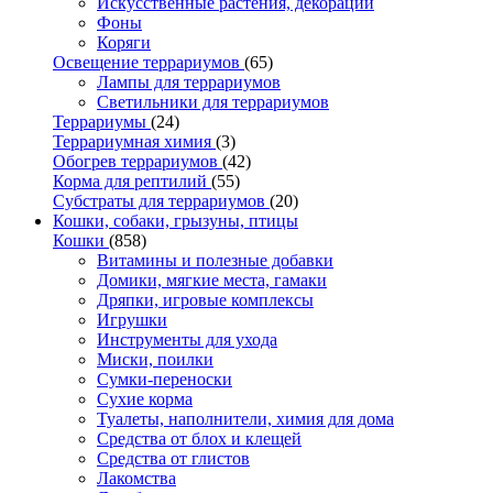
Искусственные растения, декорации
Фоны
Коряги
Освещение террариумов
(65)
Лампы для террариумов
Светильники для террариумов
Террариумы
(24)
Террариумная химия
(3)
Обогрев террариумов
(42)
Корма для рептилий
(55)
Субстраты для террариумов
(20)
Кошки, собаки, грызуны, птицы
Кошки
(858)
Витамины и полезные добавки
Домики, мягкие места, гамаки
Дряпки, игровые комплексы
Игрушки
Инструменты для ухода
Миски, поилки
Сумки-переноски
Сухие корма
Туалеты, наполнители, химия для дома
Средства от блох и клещей
Средства от глистов
Лакомства