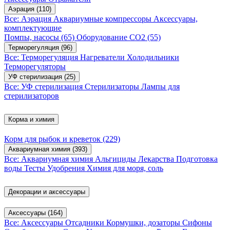
Аэрация
(110)
Все: Аэрация
Аквариумные компрессоры
Аксессуары,
комплектующие
Помпы, насосы
(65)
Оборудование CO2
(55)
Терморегуляция
(96)
Все: Терморегуляция
Нагреватели
Холодильники
Терморегуляторы
УФ стерилизация
(25)
Все: УФ стерилизация
Стерилизаторы
Лампы для
стерилизаторов
Корма и химия
Корм для рыбок и креветок
(229)
Аквариумная химия
(393)
Все: Аквариумная химия
Альгициды
Лекарства
Подготовка
воды
Тесты
Удобрения
Химия для моря, соль
Декорации и аксессуары
Аксессуары
(164)
Все: Аксессуары
Отсадники
Кормушки, дозаторы
Сифоны