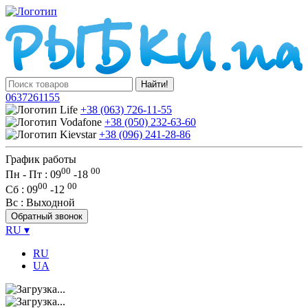
Найти!
0637261155
+38 (063) 726-11-55
+38 (050) 232-63-60
+38 (096) 241-28-86
График работы
00
00
Пн - Пт : 09
-
18
00
00
Сб
: 09
-
12
Вс
: Выходной
Обратный звонок
RU
▾
RU
UA