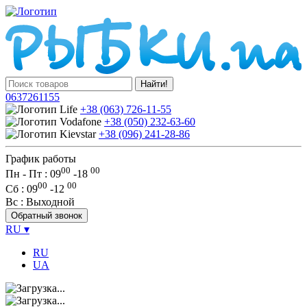
Найти!
0637261155
+38 (063) 726-11-55
+38 (050) 232-63-60
+38 (096) 241-28-86
График работы
00
00
Пн - Пт : 09
-
18
00
00
Сб
: 09
-
12
Вс
: Выходной
Обратный звонок
RU
▾
RU
UA