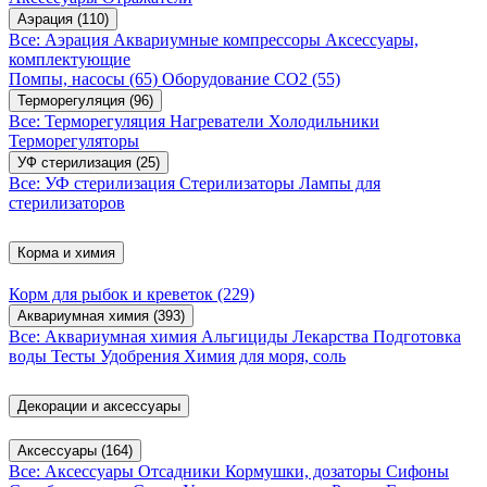
Аэрация
(110)
Все: Аэрация
Аквариумные компрессоры
Аксессуары,
комплектующие
Помпы, насосы
(65)
Оборудование CO2
(55)
Терморегуляция
(96)
Все: Терморегуляция
Нагреватели
Холодильники
Терморегуляторы
УФ стерилизация
(25)
Все: УФ стерилизация
Стерилизаторы
Лампы для
стерилизаторов
Корма и химия
Корм для рыбок и креветок
(229)
Аквариумная химия
(393)
Все: Аквариумная химия
Альгициды
Лекарства
Подготовка
воды
Тесты
Удобрения
Химия для моря, соль
Декорации и аксессуары
Аксессуары
(164)
Все: Аксессуары
Отсадники
Кормушки, дозаторы
Сифоны