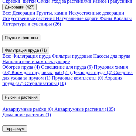
Скребки, щетки
Сачки
Уход за растениями
Разное
Градусники
Декорации
(427)
Все: Декорации
Грунты, камни
Искусственные декорации
Искусственные растения
Натуральные коряги
Фоны
Кораллы
Литература и сувениры
(26)
Пруды и фонтаны
Фильтрация пруда
(71)
Все: Фильтрация пруда
Фильтры прудовые
Насосы для пруда
Наполнители и комплектующие
Обогрев пруда
(4)
Освещение для пруда
(6)
Прудовая химия
(33)
Корм для прудовых рыб
(21)
Декор для пруда
(4)
Средства
для ухода за прудом
(1)
Прудовые комплекты
(0)
Аэрация
пруда
(37)
Стерилизаторы
(10)
Рыбки и растения
Аквариумные рыбки
(0)
Аквариумные растения
(105)
Домашние растения
(1)
Террариум