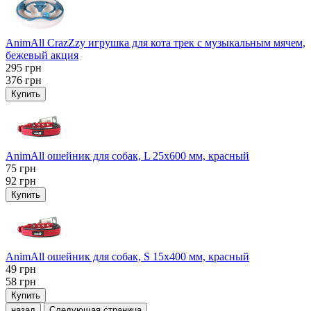
AnimAll CrazZzy игрушка для кота трек с музыкальным мячем,
бежевый акция
295
грн
376
грн
Купить
AnimAll ошейник для собак, L 25x600 мм, красный
75
грн
92
грн
Купить
AnimAll ошейник для собак, S 15х400 мм, красный
49
грн
58
грн
Купить
назад
Следующая страница