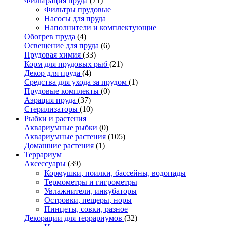
Фильтрация пруда
(71)
Фильтры прудовые
Насосы для пруда
Наполнители и комплектующие
Обогрев пруда
(4)
Освещение для пруда
(6)
Прудовая химия
(33)
Корм для прудовых рыб
(21)
Декор для пруда
(4)
Средства для ухода за прудом
(1)
Прудовые комплекты
(0)
Аэрация пруда
(37)
Стерилизаторы
(10)
Рыбки и растения
Аквариумные рыбки
(0)
Аквариумные растения
(105)
Домашние растения
(1)
Террариум
Аксессуары
(39)
Кормушки, поилки, бассейны, водопады
Термометры и гигрометры
Увлажнители, инкубаторы
Островки, пещеры, норы
Пинцеты, совки, разное
Декорации для террариумов
(32)