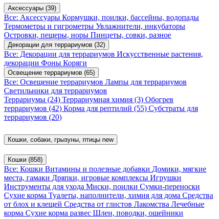
Аксессуары
(39)
Все: Аксессуары
Кормушки, поилки, бассейны, водопады
Термометры и гигрометры
Увлажнители, инкубаторы
Островки, пещеры, норы
Пинцеты, совки, разное
Декорации для террариумов
(32)
Все: Декорации для террариумов
Искусственные растения,
декорации
Фоны
Коряги
Освещение террариумов
(65)
Все: Освещение террариумов
Лампы для террариумов
Светильники для террариумов
Террариумы
(24)
Террариумная химия
(3)
Обогрев
террариумов
(42)
Корма для рептилий
(55)
Субстраты для
террариумов
(20)
Кошки, собаки, грызуны, птицы
new
Кошки
(858)
Все: Кошки
Витамины и полезные добавки
Домики, мягкие
места, гамаки
Дряпки, игровые комплексы
Игрушки
Инструменты для ухода
Миски, поилки
Сумки-переноски
Сухие корма
Туалеты, наполнители, химия для дома
Средства
от блох и клещей
Средства от глистов
Лакомства
Лечебные
корма
Сухие корма развес
Шлеи, поводки, ошейники