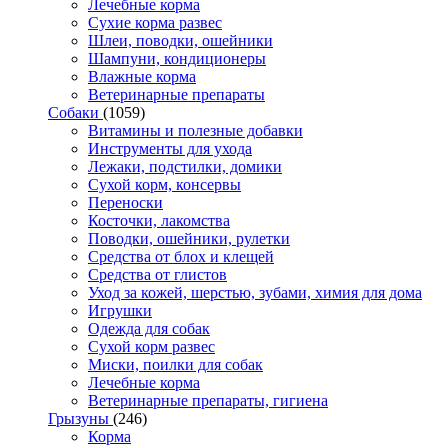
Лечебные корма
Сухие корма развес
Шлеи, поводки, ошейники
Шампуни, кондиционеры
Влажные корма
Ветеринарные препараты
Собаки
(1059)
Витамины и полезные добавки
Инструменты для ухода
Лежаки, подстилки, домики
Сухой корм, консервы
Переноски
Косточки, лакомства
Поводки, ошейники, рулетки
Средства от блох и клещей
Средства от глистов
Уход за кожей, шерстью, зубами, химия для дома
Игрушки
Одежда для собак
Сухой корм развес
Миски, поилки для собак
Лечебные корма
Ветеринарные препараты, гигиена
Грызуны
(246)
Корма