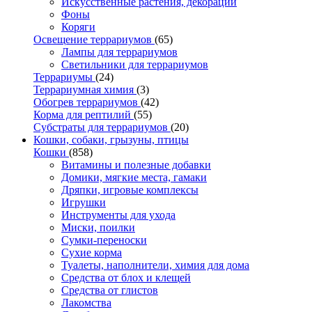
Искусственные растения, декорации
Фоны
Коряги
Освещение террариумов
(65)
Лампы для террариумов
Светильники для террариумов
Террариумы
(24)
Террариумная химия
(3)
Обогрев террариумов
(42)
Корма для рептилий
(55)
Субстраты для террариумов
(20)
Кошки, собаки, грызуны, птицы
Кошки
(858)
Витамины и полезные добавки
Домики, мягкие места, гамаки
Дряпки, игровые комплексы
Игрушки
Инструменты для ухода
Миски, поилки
Сумки-переноски
Сухие корма
Туалеты, наполнители, химия для дома
Средства от блох и клещей
Средства от глистов
Лакомства