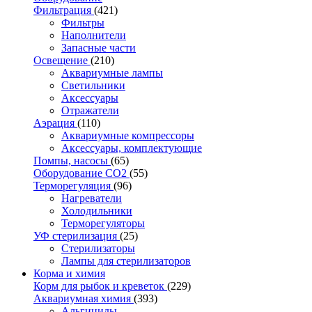
Фильтрация
(421)
Фильтры
Наполнители
Запасные части
Освещение
(210)
Аквариумные лампы
Светильники
Аксессуары
Отражатели
Аэрация
(110)
Аквариумные компрессоры
Аксессуары, комплектующие
Помпы, насосы
(65)
Оборудование CO2
(55)
Терморегуляция
(96)
Нагреватели
Холодильники
Терморегуляторы
УФ стерилизация
(25)
Стерилизаторы
Лампы для стерилизаторов
Корма и химия
Корм для рыбок и креветок
(229)
Аквариумная химия
(393)
Альгициды