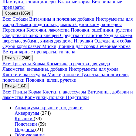
Шампуни, кондиционеры
Влажные корма
Ветеринарные
препараты
Собаки
(1059)
Все: Собаки
Витамины и полезные добавки
Инструменты для
ухода
Лежаки, подстилки, домики
Сухой корм, консервы
Переноски
Косточки, лакомства
Поводки, ошейники, рулетки
Средства от блох и клещей
Средства от глистов
Уход за кожей,
шерстью, зубами, химия для дома
Игрушки
Одежда для собак
Сухой корм развес
Миски, поилки для собак
Лечебные корма
Ветеринарные препараты, гигиена
Грызуны
(246)
Все: Грызуны
Корма
Косметика, средства для ухода
Лакомства, витамины, добавки
Инструменты для ухода
Клетки и аксессуары
Миски, поилки
Туалеты, наполнители,
подстилки
Поводки, шлеи, рулетки
Птицы
(164)
Все: Птицы
Корма
Клетки и аксессуары
Витамины, добавки и
лакомства
Кормушки, поилки
Подстилки
Аквариумы, крышки, подставки
Аквариумы
(274)
Крышки
(39)
Подставки
(59)
Поддоны
(21)
Оборудование