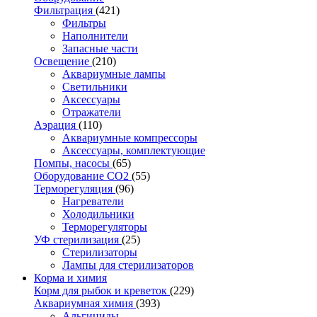
Фильтрация
(421)
Фильтры
Наполнители
Запасные части
Освещение
(210)
Аквариумные лампы
Светильники
Аксессуары
Отражатели
Аэрация
(110)
Аквариумные компрессоры
Аксессуары, комплектующие
Помпы, насосы
(65)
Оборудование CO2
(55)
Терморегуляция
(96)
Нагреватели
Холодильники
Терморегуляторы
УФ стерилизация
(25)
Стерилизаторы
Лампы для стерилизаторов
Корма и химия
Корм для рыбок и креветок
(229)
Аквариумная химия
(393)
Альгициды