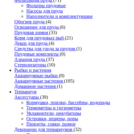
Фильтрация пруда
(71)
Фильтры прудовые
Насосы для пруда
Наполнители и комплектующие
Обогрев пруда
(4)
Освещение для пруда
(6)
Прудовая химия
(33)
Корм для прудовых рыб
(21)
Декор для пруда
(4)
Средства для ухода за прудом
(1)
Прудовые комплекты
(0)
Аэрация пруда
(37)
Стерилизаторы
(10)
Рыбки и растения
Аквариумные рыбки
(0)
Аквариумные растения
(105)
Домашние растения
(1)
Террариум
Аксессуары
(39)
Кормушки, поилки, бассейны, водопады
Термометры и гигрометры
Увлажнители, инкубаторы
Островки, пещеры, норы
Пинцеты, совки, разное
Декорации для террариумов
(32)