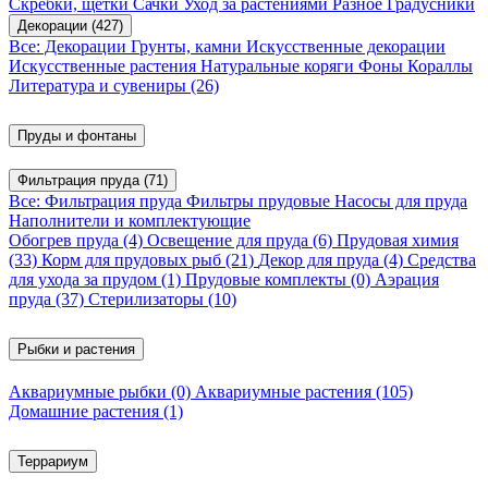
Скребки, щетки
Сачки
Уход за растениями
Разное
Градусники
Декорации
(427)
Все: Декорации
Грунты, камни
Искусственные декорации
Искусственные растения
Натуральные коряги
Фоны
Кораллы
Литература и сувениры
(26)
Пруды и фонтаны
Фильтрация пруда
(71)
Все: Фильтрация пруда
Фильтры прудовые
Насосы для пруда
Наполнители и комплектующие
Обогрев пруда
(4)
Освещение для пруда
(6)
Прудовая химия
(33)
Корм для прудовых рыб
(21)
Декор для пруда
(4)
Средства
для ухода за прудом
(1)
Прудовые комплекты
(0)
Аэрация
пруда
(37)
Стерилизаторы
(10)
Рыбки и растения
Аквариумные рыбки
(0)
Аквариумные растения
(105)
Домашние растения
(1)
Террариум