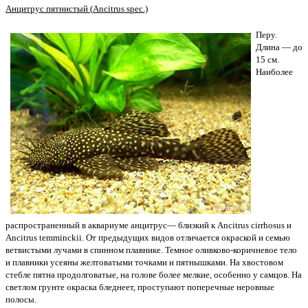
Анцитрус пятнистый (
Ancitrus
spec.)
Перу.
Длина — до
15 см.
Наиболее
распространенный в аквариуме анцитрус— близкий к
Ancitrus
cirrhosus и
Ancitrus
temminckii. От предыдущих видов от­личается окраской и семью
ветвистыми лучами в спинном плавнике. Темное оливково-коричневое тело
и плавники усеяны желтоватыми точками и пятнышками. На хвостовом
стебле пятна продолговатые, на голове более мелкие, особенно у самцов. На
светлом грунте окраска бледнеет, про­ступают поперечные неровные
полосы.