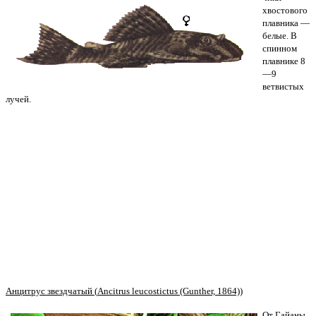
хвостового
плавника —
белые. В
спинном
плавнике 8
—9
ветвистых
лучей.
Анцитрус звездчатый (
Ancitrus
leucostictus (Gunther, 1864))
От Гайаны