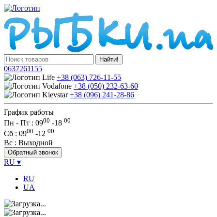
Найти!
0637261155
+38 (063) 726-11-55
+38 (050) 232-63-60
+38 (096) 241-28-86
График работы
00
00
Пн - Пт : 09
-
18
00
00
Сб
: 09
-
12
Вс
: Выходной
Обратный звонок
RU
▾
RU
UA