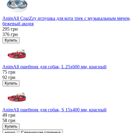
AnimAll CrazZzy игрушка для кота трек с музыкальным мячем,
бежевый акция
295
грн
376
грн
Купить
AnimAll ошейник для собак, L 25x600 мм, красный
75
грн
92
грн
Купить
AnimAll ошейник для собак, S 15х400 мм, красный
49
грн
58
грн
Купить
назад
Следующая страница