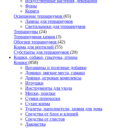
Искусственные растения, декорации
Фоны
Коряги
Освещение террариумов
(65)
Лампы для террариумов
Светильники для террариумов
Террариумы
(24)
Террариумная химия
(3)
Обогрев террариумов
(42)
Корма для рептилий
(55)
Субстраты для террариумов
(20)
Кошки, собаки, грызуны, птицы
Кошки
(858)
Витамины и полезные добавки
Домики, мягкие места, гамаки
Дряпки, игровые комплексы
Игрушки
Инструменты для ухода
Миски, поилки
Сумки-переноски
Сухие корма
Туалеты, наполнители, химия для дома
Средства от блох и клещей
Средства от глистов
Лакомства