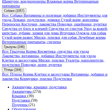
Шампуни, кондиционеры
Влажные корма
Ветеринарные
препараты
Собаки
(1057)
Все: Собаки
Витамины и полезные добавки
Инструменты для
ухода
Лежаки, подстилки, домики
Сухой корм, консервы
Переноски
Косточки, лакомства
Поводки, ошейники, рулетки
Средства от блох и клещей
Средства от глистов
Уход за кожей,
шерстью, зубами, химия для дома
Игрушки
Одежда для собак
Сухой корм развес
Миски, поилки для собак
Лечебные корма
Ветеринарные препараты, гигиена
Грызуны
(246)
Все: Грызуны
Корма
Косметика, средства для ухода
Лакомства, витамины, добавки
Инструменты для ухода
Клетки и аксессуары
Миски, поилки
Туалеты, наполнители,
подстилки
Поводки, шлеи, рулетки
Птицы
(164)
Все: Птицы
Корма
Клетки и аксессуары
Витамины, добавки и
лакомства
Кормушки, поилки
Подстилки
Аквариумы, крышки, подставки
Аквариумы
(274)
Крышки
(39)
Подставки
(59)
Поддоны
(21)
Оборудование