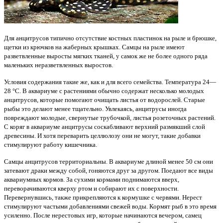
Для анцитрусов типично отсутствие костных пластинок на рыле и брюшке,
щетки из крючков на жабер­ных крышках. Самцы на рыле имеют
разветвленные выросты мягких тканей, у самок же не более одного ряда
малень­ких неразветвленных вы­ростов.
Условия содержания такие же, как и для всего семейства. Температура 24—
28 °С. В аквариуме с растениями обыч­но содержат несколько мо­лодых
анцитрусов, которые помогают очищать листья от водорослей. Старые
рыбы это делают менее тщательно. Увлекаясь, анцитрусы иногда
повреждают мо­лодые, свернутые трубочкой, листья розеточных растений.
С коряг в аквариуме анцитрусы со­скабливают верхний раз­мякший слой
древесины. И хотя переварить целлюлозу они не могут, такие добавки
стимулируют работу кишеч­ника.
Самцы анцитрусов территориальны. В аквариуме длиной менее 50 см они
затевают драки между собой, гоняются друг за дру­гом. Поедают все виды
ак­вариумных кормов. За сухи­ми кормами поднимаются вверх,
переворачиваются квер­ху ртом и собирают их с поверхности.
Перевернувшись, также прикрепляются к кор­мушке с червями. Нерест
стимулируют частыми добавлениями свежей воды. Кормят рыб в это время
усиленно. После нерестовых игр, которые начинаются вече­ром, самец