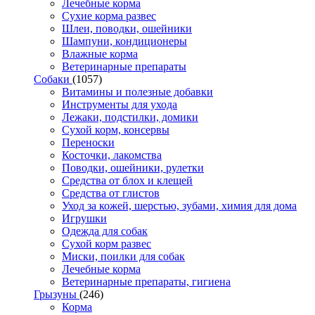
Лечебные корма
Сухие корма развес
Шлеи, поводки, ошейники
Шампуни, кондиционеры
Влажные корма
Ветеринарные препараты
Собаки
(1057)
Витамины и полезные добавки
Инструменты для ухода
Лежаки, подстилки, домики
Сухой корм, консервы
Переноски
Косточки, лакомства
Поводки, ошейники, рулетки
Средства от блох и клещей
Средства от глистов
Уход за кожей, шерстью, зубами, химия для дома
Игрушки
Одежда для собак
Сухой корм развес
Миски, поилки для собак
Лечебные корма
Ветеринарные препараты, гигиена
Грызуны
(246)
Корма