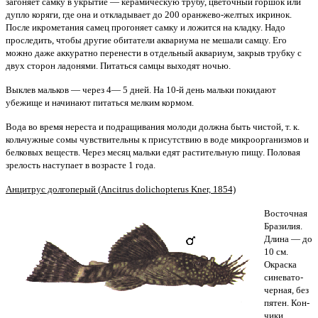
загоняет самку в укрытие — керамическую трубу, цветочный горшок или
дупло коряги, где она и откладывает до 200 оранжево-желтых икринок.
После икро­метания самец прогоняет сам­ку и ложится на кладку. Надо
проследить, чтобы дру­гие обитатели аквариума не мешали самцу. Его
можно даже аккуратно перенести в отдельный аквариум, закрыв трубку с
двух сторон ладоня­ми. Питаться самцы выходят ночью.
Выклев мальков — через 4— 5 дней. На 10-й день мальки покидают
убежище и на­чинают питаться мелким кор­мом.
Вода во время нереста и под­ращивания молоди должна быть чистой, т. к.
кольчужные сомы чувствительны к при­сутствию в воде микро­организмов и
белковых ве­ществ. Через месяц мальки едят растительную пищу. По­ловая
зрелость наступает в возрасте 1 года.
Анцитрус долгоперый (
Ancitrus
dolichopterus Kner, 1854)
Восточная
Бразилия.
Дли­на — до
10 см.
Окраска
сине­вато-
черная, без
пятен. Кон­
чики