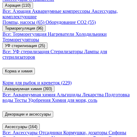
Аэрация
(110)
Все: Аэрация
Аквариумные компрессоры
Аксессуары,
комплектующие
Помпы, насосы
(65)
Оборудование CO2
(55)
Терморегуляция
(96)
Все: Терморегуляция
Нагреватели
Холодильники
Терморегуляторы
УФ стерилизация
(25)
Все: УФ стерилизация
Стерилизаторы
Лампы для
стерилизаторов
Корма и химия
Корм для рыбок и креветок
(229)
Аквариумная химия
(393)
Все: Аквариумная химия
Альгициды
Лекарства
Подготовка
воды
Тесты
Удобрения
Химия для моря, соль
Декорации и аксессуары
Аксессуары
(164)
Все: Аксессуары
Отсадники
Кормушки, дозаторы
Сифоны