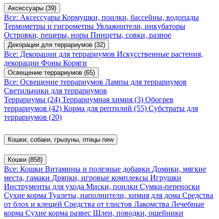
Аксессуары
(39)
Все: Аксессуары
Кормушки, поилки, бассейны, водопады
Термометры и гигрометры
Увлажнители, инкубаторы
Островки, пещеры, норы
Пинцеты, совки, разное
Декорации для террариумов
(32)
Все: Декорации для террариумов
Искусственные растения,
декорации
Фоны
Коряги
Освещение террариумов
(65)
Все: Освещение террариумов
Лампы для террариумов
Светильники для террариумов
Террариумы
(24)
Террариумная химия
(3)
Обогрев
террариумов
(42)
Корма для рептилий
(55)
Субстраты для
террариумов
(20)
Кошки, собаки, грызуны, птицы
new
Кошки
(858)
Все: Кошки
Витамины и полезные добавки
Домики, мягкие
места, гамаки
Дряпки, игровые комплексы
Игрушки
Инструменты для ухода
Миски, поилки
Сумки-переноски
Сухие корма
Туалеты, наполнители, химия для дома
Средства
от блох и клещей
Средства от глистов
Лакомства
Лечебные
корма
Сухие корма развес
Шлеи, поводки, ошейники