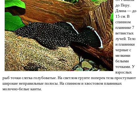
до Перу.
Длина — до
15 см. В
спинном
плавни­ке 7
ветвистых
лучей. Тело
и плавники
черные с
мелкими
белыми
точками. У
взрослых
рыб точки слегка голубоватые. На светлом грунте поперек те­ла проступают
широкие не­правильные полосы. На спин­ном и хвостовом плавниках
молочно-белые канты.