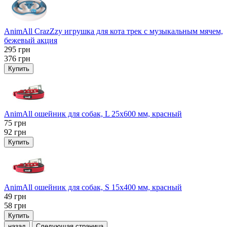
AnimAll CrazZzy игрушка для кота трек с музыкальным мячем,
бежевый акция
295
грн
376
грн
Купить
AnimAll ошейник для собак, L 25x600 мм, красный
75
грн
92
грн
Купить
AnimAll ошейник для собак, S 15х400 мм, красный
49
грн
58
грн
Купить
назад
Следующая страница