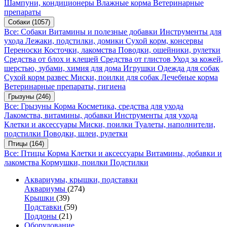
Шампуни, кондиционеры
Влажные корма
Ветеринарные
препараты
Собаки
(1057)
Все: Собаки
Витамины и полезные добавки
Инструменты для
ухода
Лежаки, подстилки, домики
Сухой корм, консервы
Переноски
Косточки, лакомства
Поводки, ошейники, рулетки
Средства от блох и клещей
Средства от глистов
Уход за кожей,
шерстью, зубами, химия для дома
Игрушки
Одежда для собак
Сухой корм развес
Миски, поилки для собак
Лечебные корма
Ветеринарные препараты, гигиена
Грызуны
(246)
Все: Грызуны
Корма
Косметика, средства для ухода
Лакомства, витамины, добавки
Инструменты для ухода
Клетки и аксессуары
Миски, поилки
Туалеты, наполнители,
подстилки
Поводки, шлеи, рулетки
Птицы
(164)
Все: Птицы
Корма
Клетки и аксессуары
Витамины, добавки и
лакомства
Кормушки, поилки
Подстилки
Аквариумы, крышки, подставки
Аквариумы
(274)
Крышки
(39)
Подставки
(59)
Поддоны
(21)
Оборудование