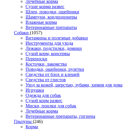
Лечебные корма
Сухие корма развес
Шлеи, поводки, ошейники
Шампуни, кондиционеры
Влажные корма
Ветеринарные препараты
Собаки
(1057)
Витамины и полезные добавки
Инструменты для ухода
Лежаки, подстилки, домики
Сухой корм, консервы
Переноски
Косточки, лакомства
Поводки, ошейники, рулетки
Средства от блох и клещей
Средства от глистов
Уход за кожей, шерстью, зубами, химия для дома
Игрушки
Одежда для собак
Сухой корм развес
Миски, поилки для собак
Лечебные корма
Ветеринарные препараты, гигиена
Грызуны
(246)
Корма