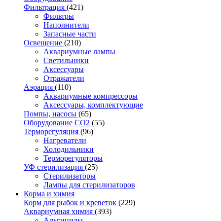
Фильтрация
(421)
Фильтры
Наполнители
Запасные части
Освещение
(210)
Аквариумные лампы
Светильники
Аксессуары
Отражатели
Аэрация
(110)
Аквариумные компрессоры
Аксессуары, комплектующие
Помпы, насосы
(65)
Оборудование CO2
(55)
Терморегуляция
(96)
Нагреватели
Холодильники
Терморегуляторы
УФ стерилизация
(25)
Стерилизаторы
Лампы для стерилизаторов
Корма и химия
Корм для рыбок и креветок
(229)
Аквариумная химия
(393)
Альгициды