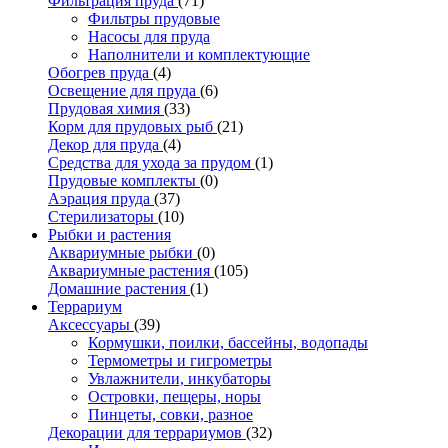
Фильтрация пруда
(71)
Фильтры прудовые
Насосы для пруда
Наполнители и комплектующие
Обогрев пруда
(4)
Освещение для пруда
(6)
Прудовая химия
(33)
Корм для прудовых рыб
(21)
Декор для пруда
(4)
Средства для ухода за прудом
(1)
Прудовые комплекты
(0)
Аэрация пруда
(37)
Стерилизаторы
(10)
Рыбки и растения
Аквариумные рыбки
(0)
Аквариумные растения
(105)
Домашние растения
(1)
Террариум
Аксессуары
(39)
Кормушки, поилки, бассейны, водопады
Термометры и гигрометры
Увлажнители, инкубаторы
Островки, пещеры, норы
Пинцеты, совки, разное
Декорации для террариумов
(32)