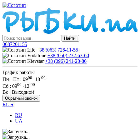
Найти!
0637261155
+38 (063) 726-11-55
+38 (050) 232-63-60
+38 (096) 241-28-86
График работы
00
00
Пн - Пт : 09
-
18
00
00
Сб
: 09
-
12
Вс
: Выходной
Обратный звонок
RU
▾
RU
UA