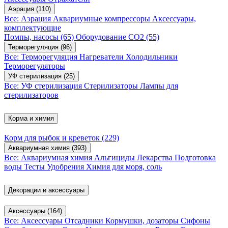
Аэрация
(110)
Все: Аэрация
Аквариумные компрессоры
Аксессуары,
комплектующие
Помпы, насосы
(65)
Оборудование CO2
(55)
Терморегуляция
(96)
Все: Терморегуляция
Нагреватели
Холодильники
Терморегуляторы
УФ стерилизация
(25)
Все: УФ стерилизация
Стерилизаторы
Лампы для
стерилизаторов
Корма и химия
Корм для рыбок и креветок
(229)
Аквариумная химия
(393)
Все: Аквариумная химия
Альгициды
Лекарства
Подготовка
воды
Тесты
Удобрения
Химия для моря, соль
Декорации и аксессуары
Аксессуары
(164)
Все: Аксессуары
Отсадники
Кормушки, дозаторы
Сифоны