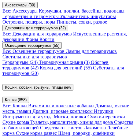
Аксессуары
(39)
Все: Аксессуары
Кормушки, поилки, бассейны, водопады
Термометры и гигрометры
Увлажнители, инкубаторы
Островки, пещеры, норы
Пинцеты, совки, разное
Декорации для террариумов
(32)
Все: Декорации для террариумов
Искусственные растения,
декорации
Фоны
Коряги
Освещение террариумов
(65)
Все: Освещение террариумов
Лампы для террариумов
Светильники для террариумов
Террариумы
(24)
Террариумная химия
(3)
Обогрев
террариумов
(42)
Корма для рептилий
(55)
Субстраты для
террариумов
(20)
Кошки, собаки, грызуны, птицы
new
Кошки
(858)
Все: Кошки
Витамины и полезные добавки
Домики, мягкие
места, гамаки
Дряпки, игровые комплексы
Игрушки
Инструменты для ухода
Миски, поилки
Сумки-переноски
Сухие корма
Туалеты, наполнители, химия для дома
Средства
от блох и клещей
Средства от глистов
Лакомства
Лечебные
корма
Сухие корма развес
Шлеи, поводки, ошейники