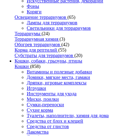
Искусственные растения, декорации
Фоны
Коряги
Освещение террариумов
(65)
Лампы для террариумов
Светильники для террариумов
Террариумы
(24)
Террариумная химия
(3)
Обогрев террариумов
(42)
Корма для рептилий
(55)
Субстраты для террариумов
(20)
Кошки, собаки, грызуны, птицы
Кошки
(858)
Витамины и полезные добавки
Домики, мягкие места, гамаки
Дряпки, игровые комплексы
Игрушки
Инструменты для ухода
Миски, поилки
Сумки-переноски
Сухие корма
Туалеты, наполнители, химия для дома
Средства от блох и клещей
Средства от глистов
Лакомства