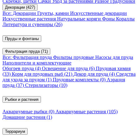
Скребки, щетки
Сачки
Уход за растениями
Разное
Градусники
Декорации
(427)
Все: Декорации
Грунты, камни
Искусственные декорации
Искусственные растения
Натуральные коряги
Фоны
Кораллы
Литература и сувениры
(26)
Пруды и фонтаны
Фильтрация пруда
(71)
Все: Фильтрация пруда
Фильтры прудовые
Насосы для пруда
Наполнители и комплектующие
Обогрев пруда
(4)
Освещение для пруда
(6)
Прудовая химия
(33)
Корм для прудовых рыб
(21)
Декор для пруда
(4)
Средства
для ухода за прудом
(1)
Прудовые комплекты
(0)
Аэрация
пруда
(37)
Стерилизаторы
(10)
Рыбки и растения
Аквариумные рыбки
(0)
Аквариумные растения
(105)
Домашние растения
(1)
Террариум