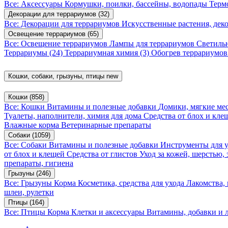
Все: Аксессуары
Кормушки, поилки, бассейны, водопады
Терм
Декорации для террариумов
(32)
Все: Декорации для террариумов
Искусственные растения, де
Освещение террариумов
(65)
Все: Освещение террариумов
Лампы для террариумов
Светиль
Террариумы
(24)
Террариумная химия
(3)
Обогрев террариумо
Кошки, собаки, грызуны, птицы
new
Кошки
(858)
Все: Кошки
Витамины и полезные добавки
Домики, мягкие мес
Туалеты, наполнители, химия для дома
Средства от блох и кл
Влажные корма
Ветеринарные препараты
Собаки
(1059)
Все: Собаки
Витамины и полезные добавки
Инструменты для 
от блох и клещей
Средства от глистов
Уход за кожей, шерстью,
препараты, гигиена
Грызуны
(246)
Все: Грызуны
Корма
Косметика, средства для ухода
Лакомства,
шлеи, рулетки
Птицы
(164)
Все: Птицы
Корма
Клетки и аксессуары
Витамины, добавки и 