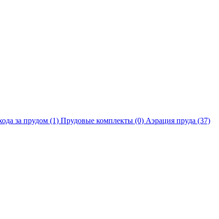
хода за прудом
(1)
Прудовые комплекты
(0)
Аэрация пруда
(37)