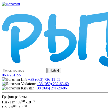
Найти!
0637261155
+38 (063) 726-11-55
+38 (050) 232-63-60
+38 (096) 241-28-86
График работы
00
00
Пн - Пт : 09
-
18
00
00
Сб
: 09
-
12