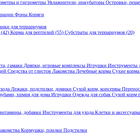
ометры и гигрометры
Увлажнители, инкубаторы
Островки, пещ
корации
Фоны
Коряги
ники для террариумов
в
(42)
Корма для рептилий
(55)
Субстраты для террариумов
(20)
та, гамаки
Дряпки, игровые комплексы
Игрушки
Инструменты 
ещей
Средства от глистов
Лакомства
Лечебные корма
Сухие корма
ухода
Лежаки, подстилки, домики
Сухой корм, консервы
Перено
 зубами, химия для дома
Игрушки
Одежда для собак
Сухой корм 
 витамины, добавки
Инструменты для ухода
Клетки и аксессуар
лакомства
Кормушки, поилки
Подстилки