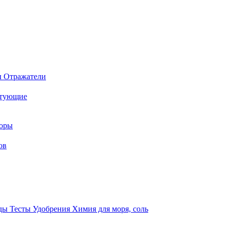
ы
Отражатели
ктующие
торы
ов
оды
Тесты
Удобрения
Химия для моря, соль