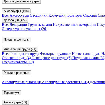
Декорации и аксессуары
Аксессуары
(164)
Все: Аксессуары
Отсадники
Кормушки, дозаторы
Сифоны
Скр
Декорации
(427)
Все: Декорации
Грунты, камни
Искусственные декорации
Иску
Литература и сувениры
(26)
Пруды и фонтаны
Фильтрация пруда
(71)
Все: Фильтрация пруда
Фильтры прудовые
Насосы для пруда
Н
Обогрев пруда
(4)
Освещение для пруда
(6)
Прудовая химия
(33
Стерилизаторы
(10)
Рыбки и растения
Аквариумные рыбки
(0)
Аквариумные растения
(105)
Домашни
Террариум
Аксессуары
(39)