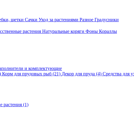
ебки, щетки
Сачки
Уход за растениями
Разное
Градусники
сственные растения
Натуральные коряги
Фоны
Кораллы
аполнители и комплектующие
)
Корм для прудовых рыб
(21)
Декор для пруда
(4)
Средства для у
е растения
(1)