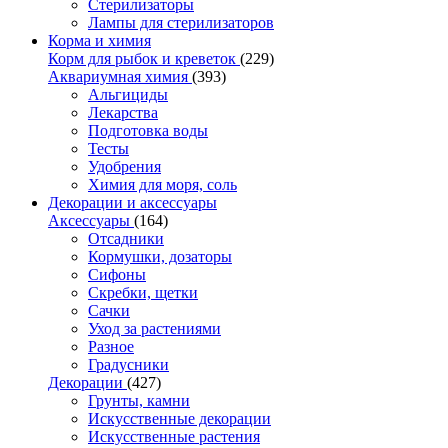
Стерилизаторы
Лампы для стерилизаторов
Корма и химия
Корм для рыбок и креветок
(229)
Аквариумная химия
(393)
Альгициды
Лекарства
Подготовка воды
Тесты
Удобрения
Химия для моря, соль
Декорации и аксессуары
Аксессуары
(164)
Отсадники
Кормушки, дозаторы
Сифоны
Скребки, щетки
Сачки
Уход за растениями
Разное
Градусники
Декорации
(427)
Грунты, камни
Искусственные декорации
Искусственные растения