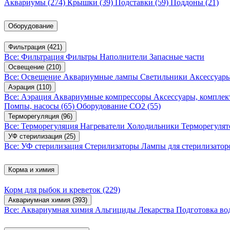
Аквариумы
(274)
Крышки
(39)
Подставки
(59)
Поддоны
(21)
Оборудование
Фильтрация
(421)
Все: Фильтрация
Фильтры
Наполнители
Запасные части
Освещение
(210)
Все: Освещение
Аквариумные лампы
Светильники
Аксессуар
Аэрация
(110)
Все: Аэрация
Аквариумные компрессоры
Аксессуары, компле
Помпы, насосы
(65)
Оборудование CO2
(55)
Терморегуляция
(96)
Все: Терморегуляция
Нагреватели
Холодильники
Терморегуля
УФ стерилизация
(25)
Все: УФ стерилизация
Стерилизаторы
Лампы для стерилизатор
Корма и химия
Корм для рыбок и креветок
(229)
Аквариумная химия
(393)
Все: Аквариумная химия
Альгициды
Лекарства
Подготовка в