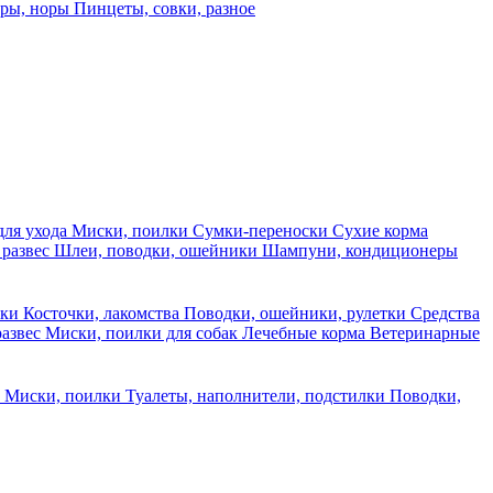
еры, норы
Пинцеты, совки, разное
для ухода
Миски, поилки
Сумки-переноски
Сухие корма
 развес
Шлеи, поводки, ошейники
Шампуни, кондиционеры
ски
Косточки, лакомства
Поводки, ошейники, рулетки
Средства
развес
Миски, поилки для собак
Лечебные корма
Ветеринарные
ы
Миски, поилки
Туалеты, наполнители, подстилки
Поводки,