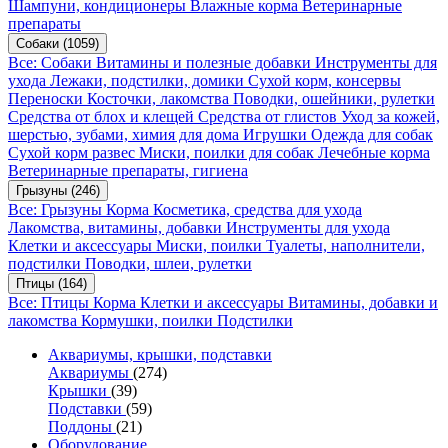
Шампуни, кондиционеры
Влажные корма
Ветеринарные
препараты
Собаки
(1059)
Все: Собаки
Витамины и полезные добавки
Инструменты для
ухода
Лежаки, подстилки, домики
Сухой корм, консервы
Переноски
Косточки, лакомства
Поводки, ошейники, рулетки
Средства от блох и клещей
Средства от глистов
Уход за кожей,
шерстью, зубами, химия для дома
Игрушки
Одежда для собак
Сухой корм развес
Миски, поилки для собак
Лечебные корма
Ветеринарные препараты, гигиена
Грызуны
(246)
Все: Грызуны
Корма
Косметика, средства для ухода
Лакомства, витамины, добавки
Инструменты для ухода
Клетки и аксессуары
Миски, поилки
Туалеты, наполнители,
подстилки
Поводки, шлеи, рулетки
Птицы
(164)
Все: Птицы
Корма
Клетки и аксессуары
Витамины, добавки и
лакомства
Кормушки, поилки
Подстилки
Аквариумы, крышки, подставки
Аквариумы
(274)
Крышки
(39)
Подставки
(59)
Поддоны
(21)
Оборудование