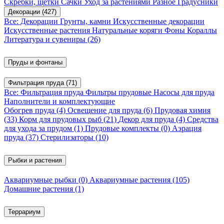
Скребки, щетки
Сачки
Уход за растениями
Разное
Градусники
Декорации
(427)
Все: Декорации
Грунты, камни
Искусственные декорации
Искусственные растения
Натуральные коряги
Фоны
Кораллы
Литература и сувениры
(26)
Пруды и фонтаны
Фильтрация пруда
(71)
Все: Фильтрация пруда
Фильтры прудовые
Насосы для пруда
Наполнители и комплектующие
Обогрев пруда
(4)
Освещение для пруда
(6)
Прудовая химия
(33)
Корм для прудовых рыб
(21)
Декор для пруда
(4)
Средства
для ухода за прудом
(1)
Прудовые комплекты
(0)
Аэрация
пруда
(37)
Стерилизаторы
(10)
Рыбки и растения
Аквариумные рыбки
(0)
Аквариумные растения
(105)
Домашние растения
(1)
Террариум