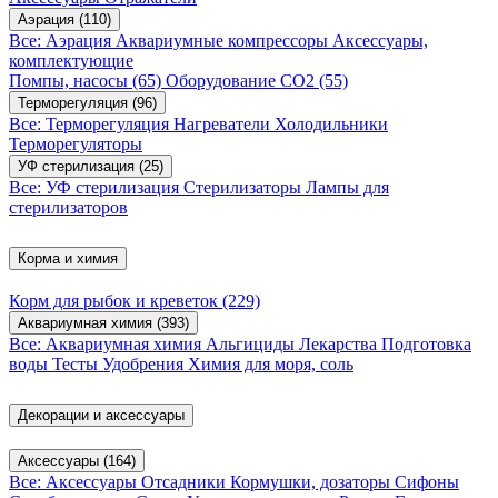
Аэрация
(110)
Все: Аэрация
Аквариумные компрессоры
Аксессуары,
комплектующие
Помпы, насосы
(65)
Оборудование CO2
(55)
Терморегуляция
(96)
Все: Терморегуляция
Нагреватели
Холодильники
Терморегуляторы
УФ стерилизация
(25)
Все: УФ стерилизация
Стерилизаторы
Лампы для
стерилизаторов
Корма и химия
Корм для рыбок и креветок
(229)
Аквариумная химия
(393)
Все: Аквариумная химия
Альгициды
Лекарства
Подготовка
воды
Тесты
Удобрения
Химия для моря, соль
Декорации и аксессуары
Аксессуары
(164)
Все: Аксессуары
Отсадники
Кормушки, дозаторы
Сифоны