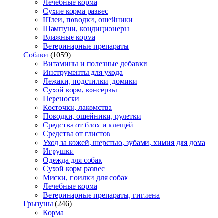
Лечебные корма
Сухие корма развес
Шлеи, поводки, ошейники
Шампуни, кондиционеры
Влажные корма
Ветеринарные препараты
Собаки
(1059)
Витамины и полезные добавки
Инструменты для ухода
Лежаки, подстилки, домики
Сухой корм, консервы
Переноски
Косточки, лакомства
Поводки, ошейники, рулетки
Средства от блох и клещей
Средства от глистов
Уход за кожей, шерстью, зубами, химия для дома
Игрушки
Одежда для собак
Сухой корм развес
Миски, поилки для собак
Лечебные корма
Ветеринарные препараты, гигиена
Грызуны
(246)
Корма