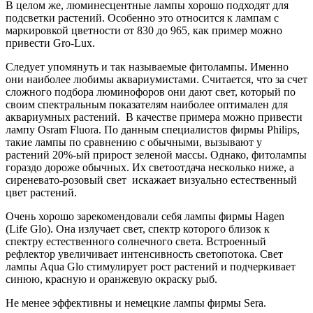
В целом же, люминесцентные лампы хорошо подходят для
подсветки растений. Особенно это относится к лампам с
маркировкой цветности от 830 до 965, как пример можно
привести
Gro
-
Lux
.
Следует упомянуть и так называемые фитолампы. Именно
они наиболее любимы аквариумистами. Считается, что за счет
сложного подбора люминофоров они дают свет, который по
своим спектральным показателям наиболее оптимален для
аквариумных растений.
В качестве примера можно привести
лампу
Osram
Fluora
. По данным специалистов фирмы
Philips
,
такие лампы по сравнению с обычными, вызывают у
растений 20%-ый прирост зеленой массы. Однако, фитолампы
гораздо дороже обычных. Их светоотдача несколько ниже, а
сиреневато-розовый свет
искажает визуально естественный
цвет растений.
Очень хорошо зарекомендовали себя лампы фирмы
Hagen
(
Life
Glo
). Она излучает свет, спектр которого близок к
спектру естественного солнечного света. Встроенный
рефлектор увеличивает интенсивность светопотока. Свет
лампы
Aqua
Glo
стимулирует рост растений и подчеркивает
синюю, красную и оранжевую окраску рыб.
Не менее эффективны и немецкие лампы фирмы
Sera
.