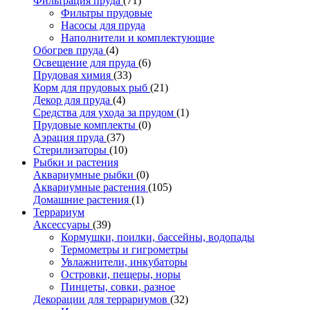
Фильтрация пруда
(71)
Фильтры прудовые
Насосы для пруда
Наполнители и комплектующие
Обогрев пруда
(4)
Освещение для пруда
(6)
Прудовая химия
(33)
Корм для прудовых рыб
(21)
Декор для пруда
(4)
Средства для ухода за прудом
(1)
Прудовые комплекты
(0)
Аэрация пруда
(37)
Стерилизаторы
(10)
Рыбки и растения
Аквариумные рыбки
(0)
Аквариумные растения
(105)
Домашние растения
(1)
Террариум
Аксессуары
(39)
Кормушки, поилки, бассейны, водопады
Термометры и гигрометры
Увлажнители, инкубаторы
Островки, пещеры, норы
Пинцеты, совки, разное
Декорации для террариумов
(32)