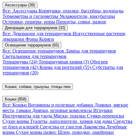
Аксессуары
(39)
Все: Аксессуары
Кормушки, поилки, бассейны, водопады
Термометры и гигрометры
Увлажнители, инкубаторы
Островки, пещеры, норы
Пинцеты, совки, разное
Декорации для террариумов
(32)
Все: Декорации для террариумов
Искусственные растения,
декорации
Фоны
Коряги
Освещение террариумов
(65)
Все: Освещение террариумов
Лампы для террариумов
Светильники для террариумов
Террариумы
(24)
Террариумная химия
(3)
Обогрев
террариумов
(42)
Корма для рептилий
(55)
Субстраты для
террариумов
(20)
Кошки, собаки, грызуны, птицы
new
Кошки
(858)
Все: Кошки
Витамины и полезные добавки
Домики, мягкие
места, гамаки
Дряпки, игровые комплексы
Игрушки
Инструменты для ухода
Миски, поилки
Сумки-переноски
Сухие корма
Туалеты, наполнители, химия для дома
Средства
от блох и клещей
Средства от глистов
Лакомства
Лечебные
корма
Сухие корма развес
Шлеи, поводки, ошейники