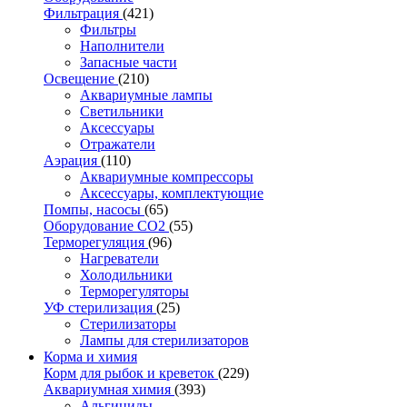
Фильтрация
(421)
Фильтры
Наполнители
Запасные части
Освещение
(210)
Аквариумные лампы
Светильники
Аксессуары
Отражатели
Аэрация
(110)
Аквариумные компрессоры
Аксессуары, комплектующие
Помпы, насосы
(65)
Оборудование CO2
(55)
Терморегуляция
(96)
Нагреватели
Холодильники
Терморегуляторы
УФ стерилизация
(25)
Стерилизаторы
Лампы для стерилизаторов
Корма и химия
Корм для рыбок и креветок
(229)
Аквариумная химия
(393)
Альгициды