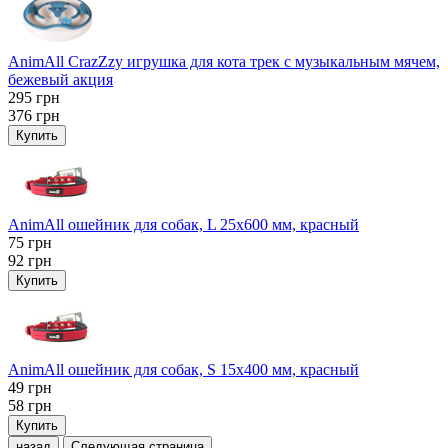
AnimAll CrazZzy игрушка для кота трек с музыкальным мячем,
бежевый акция
295
грн
376
грн
Купить
AnimAll ошейник для собак, L 25x600 мм, красный
75
грн
92
грн
Купить
AnimAll ошейник для собак, S 15х400 мм, красный
49
грн
58
грн
Купить
назад
Следующая страница