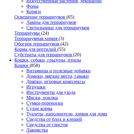
Искусственные растения, декорации
Фоны
Коряги
Освещение террариумов
(65)
Лампы для террариумов
Светильники для террариумов
Террариумы
(24)
Террариумная химия
(3)
Обогрев террариумов
(42)
Корма для рептилий
(55)
Субстраты для террариумов
(20)
Кошки, собаки, грызуны, птицы
Кошки
(858)
Витамины и полезные добавки
Домики, мягкие места, гамаки
Дряпки, игровые комплексы
Игрушки
Инструменты для ухода
Миски, поилки
Сумки-переноски
Сухие корма
Туалеты, наполнители, химия для дома
Средства от блох и клещей
Средства от глистов
Лакомства