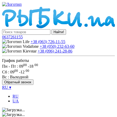
Найти!
0637261155
+38 (063) 726-11-55
+38 (050) 232-63-60
+38 (096) 241-28-86
График работы
00
00
Пн - Пт : 09
-
18
00
00
Сб
: 09
-
12
Вс
: Выходной
Обратный звонок
RU
▾
RU
UA