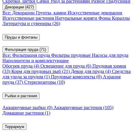
Скребки, щетки
Сачки
Уход за растениями
Разное
Градусники
Декорации
(427)
Все: Декорации
Грунты, камни
Искусственные декорации
Искусственные растения
Натуральные коряги
Фоны
Кораллы
Литература и сувениры
(26)
Пруды и фонтаны
Фильтрация пруда
(71)
Все: Фильтрация пруда
Фильтры прудовые
Насосы для пруда
Наполнители и комплектующие
Обогрев пруда
(4)
Освещение для пруда
(6)
Прудовая химия
(33)
Корм для прудовых рыб
(21)
Декор для пруда
(4)
Средства
для ухода за прудом
(1)
Прудовые комплекты
(0)
Аэрация
пруда
(37)
Стерилизаторы
(10)
Рыбки и растения
Аквариумные рыбки
(0)
Аквариумные растения
(105)
Домашние растения
(1)
Террариум