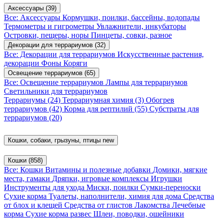
Аксессуары
(39)
Все: Аксессуары
Кормушки, поилки, бассейны, водопады
Термометры и гигрометры
Увлажнители, инкубаторы
Островки, пещеры, норы
Пинцеты, совки, разное
Декорации для террариумов
(32)
Все: Декорации для террариумов
Искусственные растения,
декорации
Фоны
Коряги
Освещение террариумов
(65)
Все: Освещение террариумов
Лампы для террариумов
Светильники для террариумов
Террариумы
(24)
Террариумная химия
(3)
Обогрев
террариумов
(42)
Корма для рептилий
(55)
Субстраты для
террариумов
(20)
Кошки, собаки, грызуны, птицы
new
Кошки
(858)
Все: Кошки
Витамины и полезные добавки
Домики, мягкие
места, гамаки
Дряпки, игровые комплексы
Игрушки
Инструменты для ухода
Миски, поилки
Сумки-переноски
Сухие корма
Туалеты, наполнители, химия для дома
Средства
от блох и клещей
Средства от глистов
Лакомства
Лечебные
корма
Сухие корма развес
Шлеи, поводки, ошейники