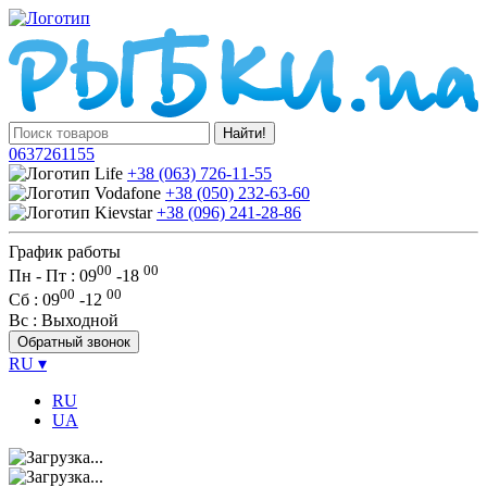
Найти!
0637261155
+38 (063) 726-11-55
+38 (050) 232-63-60
+38 (096) 241-28-86
График работы
00
00
Пн - Пт : 09
-
18
00
00
Сб
: 09
-
12
Вс
: Выходной
Обратный звонок
RU
▾
RU
UA