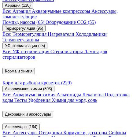
Аэрация
(110)
Все: Аэрация
Аквариумные компрессоры
Аксессуары,
комплектующие
Помпы, насосы
(65)
Оборудование CO2
(55)
Терморегуляция
(96)
Все: Терморегуляция
Нагреватели
Холодильники
Терморегуляторы
УФ стерилизация
(25)
Все: УФ стерилизация
Стерилизаторы
Лампы для
стерилизаторов
Корма и химия
Корм для рыбок и креветок
(229)
Аквариумная химия
(393)
Все: Аквариумная химия
Альгициды
Лекарства
Подготовка
воды
Тесты
Удобрения
Химия для моря, соль
Декорации и аксессуары
Аксессуары
(164)
Все: Аксессуары
Отсадники
Кормушки, дозаторы
Сифоны