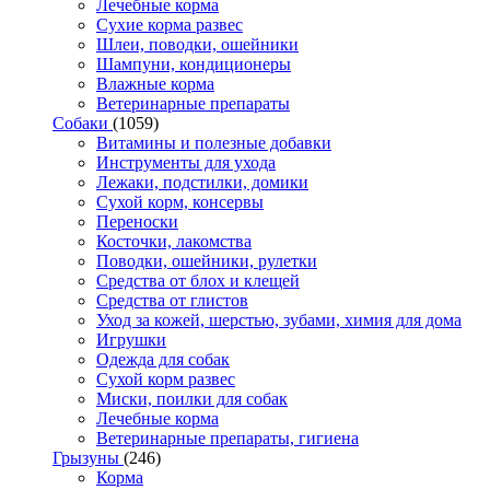
Лечебные корма
Сухие корма развес
Шлеи, поводки, ошейники
Шампуни, кондиционеры
Влажные корма
Ветеринарные препараты
Собаки
(1059)
Витамины и полезные добавки
Инструменты для ухода
Лежаки, подстилки, домики
Сухой корм, консервы
Переноски
Косточки, лакомства
Поводки, ошейники, рулетки
Средства от блох и клещей
Средства от глистов
Уход за кожей, шерстью, зубами, химия для дома
Игрушки
Одежда для собак
Сухой корм развес
Миски, поилки для собак
Лечебные корма
Ветеринарные препараты, гигиена
Грызуны
(246)
Корма