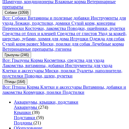
Шампуни, кондиционеры
Влажные корма
Ветеринарные
препараты
Собаки
(1059)
Все: Собаки
Витамины и полезные добавки
Инструменты для
ухода
Лежаки, подстилки, домики
Сухой корм, консервы
Переноски
Косточки, лакомства
Поводки, ошейники, рулетки
Средства от блох и клещей
Средства от глистов
Уход за кожей,
шерстью, зубами, химия для дома
Игрушки
Одежда для собак
Сухой корм развес
Миски, поилки для собак
Лечебные корма
Ветеринарные препараты, гигиена
Грызуны
(246)
Все: Грызуны
Корма
Косметика, средства для ухода
Лакомства, витамины, добавки
Инструменты для ухода
Клетки и аксессуары
Миски, поилки
Туалеты, наполнители,
подстилки
Поводки, шлеи, рулетки
Птицы
(164)
Все: Птицы
Корма
Клетки и аксессуары
Витамины, добавки и
лакомства
Кормушки, поилки
Подстилки
Аквариумы, крышки, подставки
Аквариумы
(274)
Крышки
(39)
Подставки
(59)
Поддоны
(21)
Оборудование