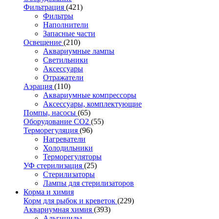
Фильтрация
(421)
Фильтры
Наполнители
Запасные части
Освещение
(210)
Аквариумные лампы
Светильники
Аксессуары
Отражатели
Аэрация
(110)
Аквариумные компрессоры
Аксессуары, комплектующие
Помпы, насосы
(65)
Оборудование CO2
(55)
Терморегуляция
(96)
Нагреватели
Холодильники
Терморегуляторы
УФ стерилизация
(25)
Стерилизаторы
Лампы для стерилизаторов
Корма и химия
Корм для рыбок и креветок
(229)
Аквариумная химия
(393)
Альгициды