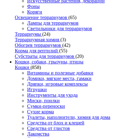
Искусственные растения, декорации
Фоны
Коряги
Освещение террариумов
(65)
Лампы для террариумов
Светильники для террариумов
Террариумы
(24)
Террариумная химия
(3)
Обогрев террариумов
(42)
Корма для рептилий
(55)
Субстраты для террариумов
(20)
Кошки, собаки, грызуны, птицы
Кошки
(858)
Витамины и полезные добавки
Домики, мягкие места, гамаки
Дряпки, игровые комплексы
Игрушки
Инструменты для ухода
Миски, поилки
Сумки-переноски
Сухие корма
Туалеты, наполнители, химия для дома
Средства от блох и клещей
Средства от глистов
Лакомства