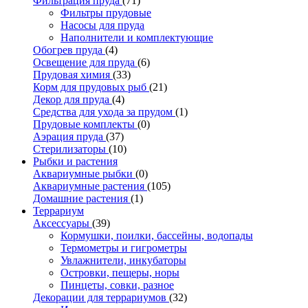
Фильтрация пруда
(71)
Фильтры прудовые
Насосы для пруда
Наполнители и комплектующие
Обогрев пруда
(4)
Освещение для пруда
(6)
Прудовая химия
(33)
Корм для прудовых рыб
(21)
Декор для пруда
(4)
Средства для ухода за прудом
(1)
Прудовые комплекты
(0)
Аэрация пруда
(37)
Стерилизаторы
(10)
Рыбки и растения
Аквариумные рыбки
(0)
Аквариумные растения
(105)
Домашние растения
(1)
Террариум
Аксессуары
(39)
Кормушки, поилки, бассейны, водопады
Термометры и гигрометры
Увлажнители, инкубаторы
Островки, пещеры, норы
Пинцеты, совки, разное
Декорации для террариумов
(32)