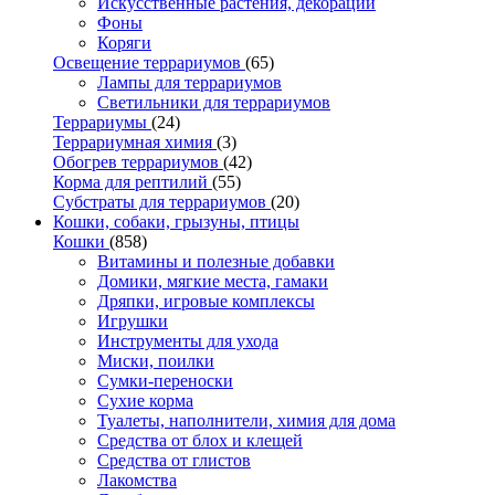
Искусственные растения, декорации
Фоны
Коряги
Освещение террариумов
(65)
Лампы для террариумов
Светильники для террариумов
Террариумы
(24)
Террариумная химия
(3)
Обогрев террариумов
(42)
Корма для рептилий
(55)
Субстраты для террариумов
(20)
Кошки, собаки, грызуны, птицы
Кошки
(858)
Витамины и полезные добавки
Домики, мягкие места, гамаки
Дряпки, игровые комплексы
Игрушки
Инструменты для ухода
Миски, поилки
Сумки-переноски
Сухие корма
Туалеты, наполнители, химия для дома
Средства от блох и клещей
Средства от глистов
Лакомства