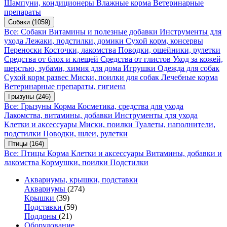
Шампуни, кондиционеры
Влажные корма
Ветеринарные
препараты
Собаки
(1059)
Все: Собаки
Витамины и полезные добавки
Инструменты для
ухода
Лежаки, подстилки, домики
Сухой корм, консервы
Переноски
Косточки, лакомства
Поводки, ошейники, рулетки
Средства от блох и клещей
Средства от глистов
Уход за кожей,
шерстью, зубами, химия для дома
Игрушки
Одежда для собак
Сухой корм развес
Миски, поилки для собак
Лечебные корма
Ветеринарные препараты, гигиена
Грызуны
(246)
Все: Грызуны
Корма
Косметика, средства для ухода
Лакомства, витамины, добавки
Инструменты для ухода
Клетки и аксессуары
Миски, поилки
Туалеты, наполнители,
подстилки
Поводки, шлеи, рулетки
Птицы
(164)
Все: Птицы
Корма
Клетки и аксессуары
Витамины, добавки и
лакомства
Кормушки, поилки
Подстилки
Аквариумы, крышки, подставки
Аквариумы
(274)
Крышки
(39)
Подставки
(59)
Поддоны
(21)
Оборудование