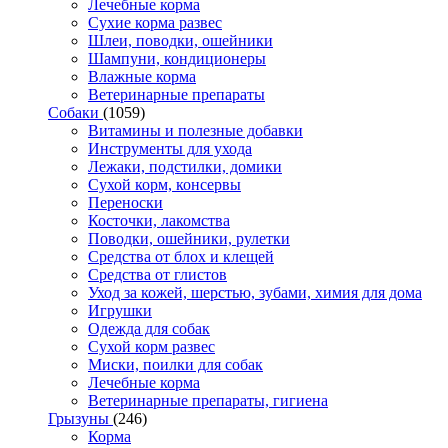
Лечебные корма
Сухие корма развес
Шлеи, поводки, ошейники
Шампуни, кондиционеры
Влажные корма
Ветеринарные препараты
Собаки
(1059)
Витамины и полезные добавки
Инструменты для ухода
Лежаки, подстилки, домики
Сухой корм, консервы
Переноски
Косточки, лакомства
Поводки, ошейники, рулетки
Средства от блох и клещей
Средства от глистов
Уход за кожей, шерстью, зубами, химия для дома
Игрушки
Одежда для собак
Сухой корм развес
Миски, поилки для собак
Лечебные корма
Ветеринарные препараты, гигиена
Грызуны
(246)
Корма