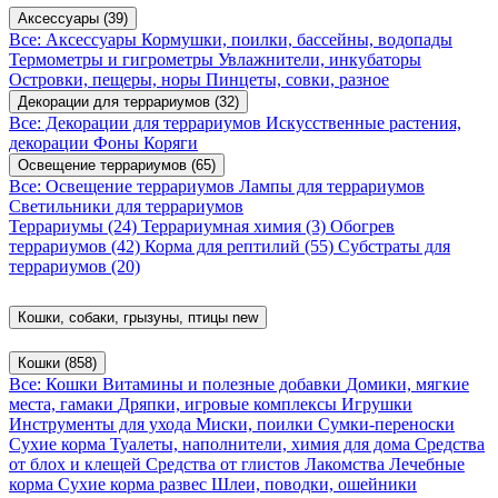
Аксессуары
(39)
Все: Аксессуары
Кормушки, поилки, бассейны, водопады
Термометры и гигрометры
Увлажнители, инкубаторы
Островки, пещеры, норы
Пинцеты, совки, разное
Декорации для террариумов
(32)
Все: Декорации для террариумов
Искусственные растения,
декорации
Фоны
Коряги
Освещение террариумов
(65)
Все: Освещение террариумов
Лампы для террариумов
Светильники для террариумов
Террариумы
(24)
Террариумная химия
(3)
Обогрев
террариумов
(42)
Корма для рептилий
(55)
Субстраты для
террариумов
(20)
Кошки, собаки, грызуны, птицы
new
Кошки
(858)
Все: Кошки
Витамины и полезные добавки
Домики, мягкие
места, гамаки
Дряпки, игровые комплексы
Игрушки
Инструменты для ухода
Миски, поилки
Сумки-переноски
Сухие корма
Туалеты, наполнители, химия для дома
Средства
от блох и клещей
Средства от глистов
Лакомства
Лечебные
корма
Сухие корма развес
Шлеи, поводки, ошейники