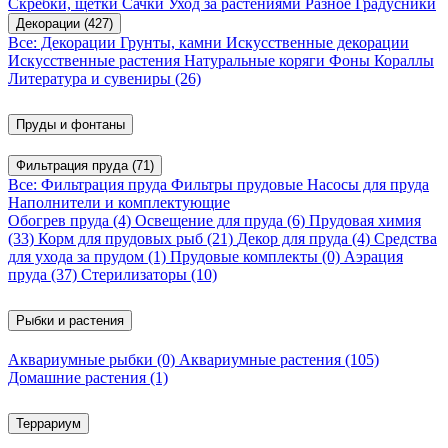
Скребки, щетки
Сачки
Уход за растениями
Разное
Градусники
Декорации
(427)
Все: Декорации
Грунты, камни
Искусственные декорации
Искусственные растения
Натуральные коряги
Фоны
Кораллы
Литература и сувениры
(26)
Пруды и фонтаны
Фильтрация пруда
(71)
Все: Фильтрация пруда
Фильтры прудовые
Насосы для пруда
Наполнители и комплектующие
Обогрев пруда
(4)
Освещение для пруда
(6)
Прудовая химия
(33)
Корм для прудовых рыб
(21)
Декор для пруда
(4)
Средства
для ухода за прудом
(1)
Прудовые комплекты
(0)
Аэрация
пруда
(37)
Стерилизаторы
(10)
Рыбки и растения
Аквариумные рыбки
(0)
Аквариумные растения
(105)
Домашние растения
(1)
Террариум