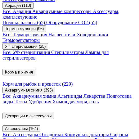
Аэрация
(110)
Все: Аэрация
Аквариумные компрессоры
Аксессуары,
комплектующие
Помпы, насосы
(65)
Оборудование CO2
(55)
Терморегуляция
(96)
Все: Терморегуляция
Нагреватели
Холодильники
Терморегуляторы
УФ стерилизация
(25)
Все: УФ стерилизация
Стерилизаторы
Лампы для
стерилизаторов
Корма и химия
Корм для рыбок и креветок
(229)
Аквариумная химия
(393)
Все: Аквариумная химия
Альгициды
Лекарства
Подготовка
воды
Тесты
Удобрения
Химия для моря, соль
Декорации и аксессуары
Аксессуары
(164)
Все: Аксессуары
Отсадники
Кормушки, дозаторы
Сифоны