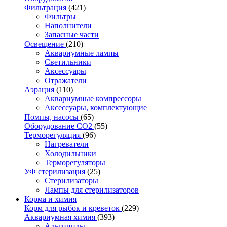
Фильтрация
(421)
Фильтры
Наполнители
Запасные части
Освещение
(210)
Аквариумные лампы
Светильники
Аксессуары
Отражатели
Аэрация
(110)
Аквариумные компрессоры
Аксессуары, комплектующие
Помпы, насосы
(65)
Оборудование CO2
(55)
Терморегуляция
(96)
Нагреватели
Холодильники
Терморегуляторы
УФ стерилизация
(25)
Стерилизаторы
Лампы для стерилизаторов
Корма и химия
Корм для рыбок и креветок
(229)
Аквариумная химия
(393)
Альгициды