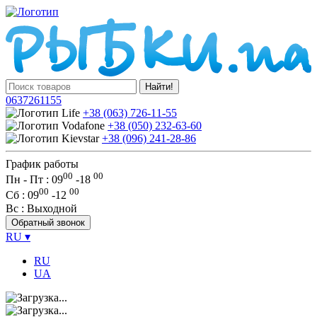
Найти!
0637261155
+38 (063) 726-11-55
+38 (050) 232-63-60
+38 (096) 241-28-86
График работы
00
00
Пн - Пт : 09
-
18
00
00
Сб
: 09
-
12
Вс
: Выходной
Обратный звонок
RU
▾
RU
UA