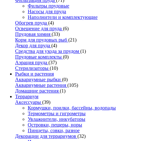
Фильтрация пруда
(71)
Фильтры прудовые
Насосы для пруда
Наполнители и комплектующие
Обогрев пруда
(4)
Освещение для пруда
(6)
Прудовая химия
(33)
Корм для прудовых рыб
(21)
Декор для пруда
(4)
Средства для ухода за прудом
(1)
Прудовые комплекты
(0)
Аэрация пруда
(37)
Стерилизаторы
(10)
Рыбки и растения
Аквариумные рыбки
(0)
Аквариумные растения
(105)
Домашние растения
(1)
Террариум
Аксессуары
(39)
Кормушки, поилки, бассейны, водопады
Термометры и гигрометры
Увлажнители, инкубаторы
Островки, пещеры, норы
Пинцеты, совки, разное
Декорации для террариумов
(32)