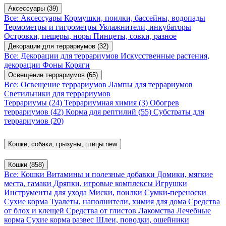
Аксессуары
(39)
Все: Аксессуары
Кормушки, поилки, бассейны, водопады
Термометры и гигрометры
Увлажнители, инкубаторы
Островки, пещеры, норы
Пинцеты, совки, разное
Декорации для террариумов
(32)
Все: Декорации для террариумов
Искусственные растения,
декорации
Фоны
Коряги
Освещение террариумов
(65)
Все: Освещение террариумов
Лампы для террариумов
Светильники для террариумов
Террариумы
(24)
Террариумная химия
(3)
Обогрев
террариумов
(42)
Корма для рептилий
(55)
Субстраты для
террариумов
(20)
Кошки, собаки, грызуны, птицы
new
Кошки
(858)
Все: Кошки
Витамины и полезные добавки
Домики, мягкие
места, гамаки
Дряпки, игровые комплексы
Игрушки
Инструменты для ухода
Миски, поилки
Сумки-переноски
Сухие корма
Туалеты, наполнители, химия для дома
Средства
от блох и клещей
Средства от глистов
Лакомства
Лечебные
корма
Сухие корма развес
Шлеи, поводки, ошейники