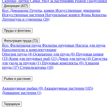
Скребки, щетки
Сачки
Уход за растениями
Разное
Градусники
Декорации
(427)
Все: Декорации
Грунты, камни
Искусственные декорации
Искусственные растения
Натуральные коряги
Фоны
Кораллы
Литература и сувениры
(26)
Пруды и фонтаны
Фильтрация пруда
(71)
Все: Фильтрация пруда
Фильтры прудовые
Насосы для пруда
Наполнители и комплектующие
Обогрев пруда
(4)
Освещение для пруда
(6)
Прудовая химия
(33)
Корм для прудовых рыб
(21)
Декор для пруда
(4)
Средства
для ухода за прудом
(1)
Прудовые комплекты
(0)
Аэрация
пруда
(37)
Стерилизаторы
(10)
Рыбки и растения
Аквариумные рыбки
(0)
Аквариумные растения
(105)
Домашние растения
(1)
Террариум