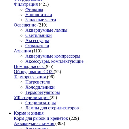
Фильтрация
(421)
Фильтры
Наполнители
Запасные части
Освещение
(210)
Аквариумные лампы
Светильники
Аксессуары
Отражатели
Аэрация
(110)
Аквариумные компрессоры
Аксессуары, комплектующие
Помпы, насосы
(65)
Оборудование CO2
(55)
Терморегуляция
(96)
Нагреватели
Холодильники
Терморегуляторы
УФ стерилизация
(25)
Стерилизаторы
Лампы для стерилизаторов
Корма и химия
Корм для рыбок и креветок
(229)
Аквариумная химия
(393)
Альгициды