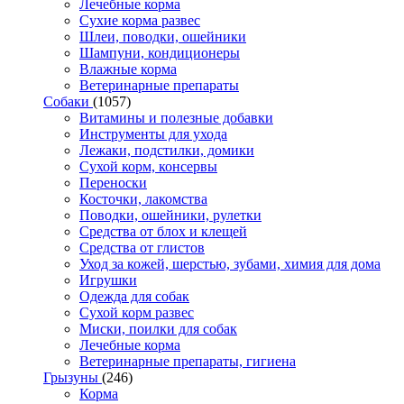
Лечебные корма
Сухие корма развес
Шлеи, поводки, ошейники
Шампуни, кондиционеры
Влажные корма
Ветеринарные препараты
Собаки
(1057)
Витамины и полезные добавки
Инструменты для ухода
Лежаки, подстилки, домики
Сухой корм, консервы
Переноски
Косточки, лакомства
Поводки, ошейники, рулетки
Средства от блох и клещей
Средства от глистов
Уход за кожей, шерстью, зубами, химия для дома
Игрушки
Одежда для собак
Сухой корм развес
Миски, поилки для собак
Лечебные корма
Ветеринарные препараты, гигиена
Грызуны
(246)
Корма