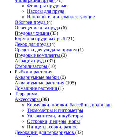
Фильтрация пруда
(71)
Фильтры прудовые
Насосы для пруда
Наполнители и комплектующие
Обогрев пруда
(4)
Освещение для пруда
(6)
Прудовая химия
(33)
Корм для прудовых рыб
(21)
Декор для пруда
(4)
Средства для ухода за прудом
(1)
Прудовые комплекты
(0)
Аэрация пруда
(37)
Стерилизаторы
(10)
Рыбки и растения
Аквариумные рыбки
(0)
Аквариумные растения
(105)
Домашние растения
(1)
Террариум
Аксессуары
(39)
Кормушки, поилки, бассейны, водопады
Термометры и гигрометры
Увлажнители, инкубаторы
Островки, пещеры, норы
Пинцеты, совки, разное
Декорации для террариумов
(32)