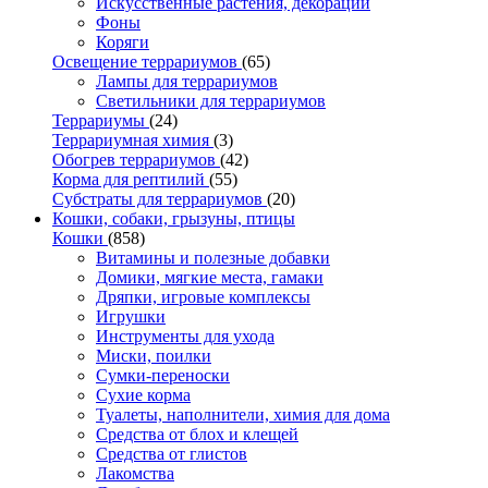
Искусственные растения, декорации
Фоны
Коряги
Освещение террариумов
(65)
Лампы для террариумов
Светильники для террариумов
Террариумы
(24)
Террариумная химия
(3)
Обогрев террариумов
(42)
Корма для рептилий
(55)
Субстраты для террариумов
(20)
Кошки, собаки, грызуны, птицы
Кошки
(858)
Витамины и полезные добавки
Домики, мягкие места, гамаки
Дряпки, игровые комплексы
Игрушки
Инструменты для ухода
Миски, поилки
Сумки-переноски
Сухие корма
Туалеты, наполнители, химия для дома
Средства от блох и клещей
Средства от глистов
Лакомства