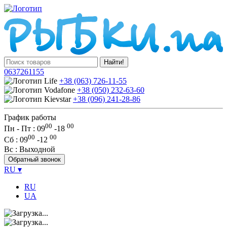
Найти!
0637261155
+38 (063) 726-11-55
+38 (050) 232-63-60
+38 (096) 241-28-86
График работы
00
00
Пн - Пт : 09
-
18
00
00
Сб
: 09
-
12
Вс
: Выходной
Обратный звонок
RU
▾
RU
UA