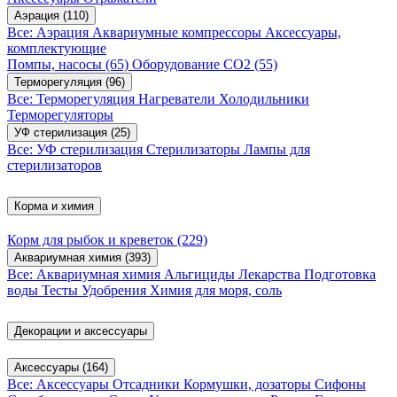
Аэрация
(110)
Все: Аэрация
Аквариумные компрессоры
Аксессуары,
комплектующие
Помпы, насосы
(65)
Оборудование CO2
(55)
Терморегуляция
(96)
Все: Терморегуляция
Нагреватели
Холодильники
Терморегуляторы
УФ стерилизация
(25)
Все: УФ стерилизация
Стерилизаторы
Лампы для
стерилизаторов
Корма и химия
Корм для рыбок и креветок
(229)
Аквариумная химия
(393)
Все: Аквариумная химия
Альгициды
Лекарства
Подготовка
воды
Тесты
Удобрения
Химия для моря, соль
Декорации и аксессуары
Аксессуары
(164)
Все: Аксессуары
Отсадники
Кормушки, дозаторы
Сифоны