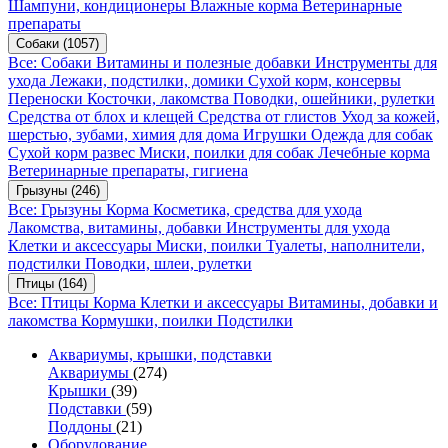
Шампуни, кондиционеры
Влажные корма
Ветеринарные
препараты
Собаки
(1057)
Все: Собаки
Витамины и полезные добавки
Инструменты для
ухода
Лежаки, подстилки, домики
Сухой корм, консервы
Переноски
Косточки, лакомства
Поводки, ошейники, рулетки
Средства от блох и клещей
Средства от глистов
Уход за кожей,
шерстью, зубами, химия для дома
Игрушки
Одежда для собак
Сухой корм развес
Миски, поилки для собак
Лечебные корма
Ветеринарные препараты, гигиена
Грызуны
(246)
Все: Грызуны
Корма
Косметика, средства для ухода
Лакомства, витамины, добавки
Инструменты для ухода
Клетки и аксессуары
Миски, поилки
Туалеты, наполнители,
подстилки
Поводки, шлеи, рулетки
Птицы
(164)
Все: Птицы
Корма
Клетки и аксессуары
Витамины, добавки и
лакомства
Кормушки, поилки
Подстилки
Аквариумы, крышки, подставки
Аквариумы
(274)
Крышки
(39)
Подставки
(59)
Поддоны
(21)
Оборудование