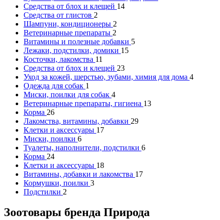
Средства от блох и клещей
14
Средства от глистов
2
Шампуни, кондиционеры
2
Ветеринарные препараты
2
Витамины и полезные добавки
5
Лежаки, подстилки, домики
15
Косточки, лакомства
11
Средства от блох и клещей
23
Уход за кожей, шерстью, зубами, химия для дома
4
Одежда для собак
1
Миски, поилки для собак
4
Ветеринарные препараты, гигиена
13
Корма
26
Лакомства, витамины, добавки
29
Клетки и аксессуары
17
Миски, поилки
6
Туалеты, наполнители, подстилки
6
Корма
24
Клетки и аксессуары
18
Витамины, добавки и лакомства
17
Кормушки, поилки
3
Подстилки
2
Зоотовары бренда Природа