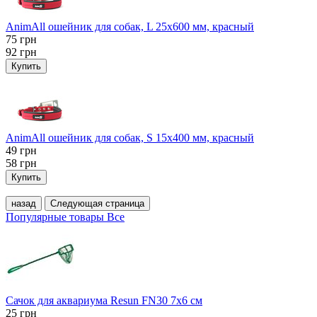
AnimAll ошейник для собак, L 25x600 мм, красный
75
грн
92
грн
Купить
AnimAll ошейник для собак, S 15х400 мм, красный
49
грн
58
грн
Купить
назад
Следующая страница
Популярные товары
Все
Сачок для аквариума Resun FN30 7х6 см
25
грн