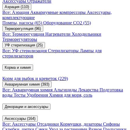
Аксессуары
Отражатели
Аэрация
(110)
Все: Аэрация
Аквариумные компрессоры
Аксессуары,
комплектующие
Помпы, насосы
(65)
Оборудование CO2
(55)
Терморегуляция
(96)
Все: Терморегуляция
Нагреватели
Холодильники
Терморегуляторы
УФ стерилизация
(25)
Все: УФ стерилизация
Стерилизаторы
Лампы для
стерилизаторов
Корма и химия
Корм для рыбок и креветок
(229)
Аквариумная химия
(393)
Все: Аквариумная химия
Альгициды
Лекарства
Подготовка
воды
Тесты
Удобрения
Химия для моря, соль
Декорации и аксессуары
Аксессуары
(164)
Все: Аксессуары
Отсадники
Кормушки, дозаторы
Сифоны
Скребки, щетки
Сачки
Уход за растениями
Разное
Градусники