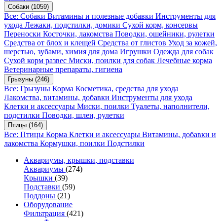
Собаки
(1059)
Все: Собаки
Витамины и полезные добавки
Инструменты для
ухода
Лежаки, подстилки, домики
Сухой корм, консервы
Переноски
Косточки, лакомства
Поводки, ошейники, рулетки
Средства от блох и клещей
Средства от глистов
Уход за кожей,
шерстью, зубами, химия для дома
Игрушки
Одежда для собак
Сухой корм развес
Миски, поилки для собак
Лечебные корма
Ветеринарные препараты, гигиена
Грызуны
(246)
Все: Грызуны
Корма
Косметика, средства для ухода
Лакомства, витамины, добавки
Инструменты для ухода
Клетки и аксессуары
Миски, поилки
Туалеты, наполнители,
подстилки
Поводки, шлеи, рулетки
Птицы
(164)
Все: Птицы
Корма
Клетки и аксессуары
Витамины, добавки и
лакомства
Кормушки, поилки
Подстилки
Аквариумы, крышки, подставки
Аквариумы
(274)
Крышки
(39)
Подставки
(59)
Поддоны
(21)
Оборудование
Фильтрация
(421)