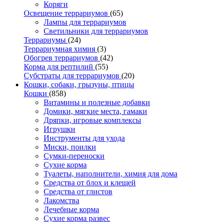
Коряги
Освещение террариумов
(65)
Лампы для террариумов
Светильники для террариумов
Террариумы
(24)
Террариумная химия
(3)
Обогрев террариумов
(42)
Корма для рептилий
(55)
Субстраты для террариумов
(20)
Кошки, собаки, грызуны, птицы
Кошки
(858)
Витамины и полезные добавки
Домики, мягкие места, гамаки
Дряпки, игровые комплексы
Игрушки
Инструменты для ухода
Миски, поилки
Сумки-переноски
Сухие корма
Туалеты, наполнители, химия для дома
Средства от блох и клещей
Средства от глистов
Лакомства
Лечебные корма
Сухие корма развес