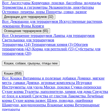
Все: Аксессуары
Кормушки, поилки, бассейны, водопады
Термометры и гигрометры
Увлажнители, инкубаторы
Островки, пещеры, норы
Пинцеты, совки, разное
Декорации для террариумов
(32)
Все: Декорации для террариумов
Искусственные растения,
декорации
Фоны
Коряги
Освещение террариумов
(65)
Все: Освещение террариумов
Лампы для террариумов
Светильники для террариумов
Террариумы
(24)
Террариумная химия
(3)
Обогрев
террариумов
(42)
Корма для рептилий
(55)
Субстраты для
террариумов
(20)
Кошки, собаки, грызуны, птицы
new
Кошки
(858)
Все: Кошки
Витамины и полезные добавки
Домики, мягкие
места, гамаки
Дряпки, игровые комплексы
Игрушки
Инструменты для ухода
Миски, поилки
Сумки-переноски
Сухие корма
Туалеты, наполнители, химия для дома
Средства
от блох и клещей
Средства от глистов
Лакомства
Лечебные
корма
Сухие корма развес
Шлеи, поводки, ошейники
Шампуни, кондиционеры
Влажные корма
Ветеринарные
препараты