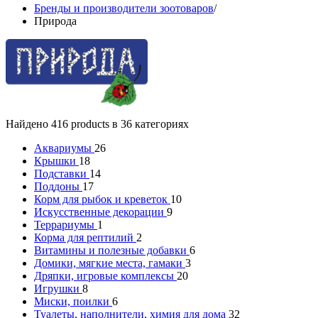
Бренды и производители зоотоваров
/
Природа
Найдено 416 products в 36 категориях
Аквариумы
26
Крышки
18
Подставки
14
Поддоны
17
Корм для рыбок и креветок
10
Искусственные декорации
9
Террариумы
1
Корма для рептилий
2
Витамины и полезные добавки
6
Домики, мягкие места, гамаки
3
Дряпки, игровые комплексы
20
Игрушки
8
Миски, поилки
6
Туалеты, наполнители, химия для дома
32