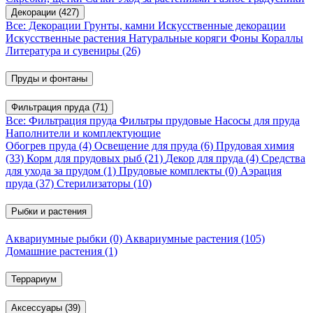
Декорации
(427)
Все: Декорации
Грунты, камни
Искусственные декорации
Искусственные растения
Натуральные коряги
Фоны
Кораллы
Литература и сувениры
(26)
Пруды и фонтаны
Фильтрация пруда
(71)
Все: Фильтрация пруда
Фильтры прудовые
Насосы для пруда
Наполнители и комплектующие
Обогрев пруда
(4)
Освещение для пруда
(6)
Прудовая химия
(33)
Корм для прудовых рыб
(21)
Декор для пруда
(4)
Средства
для ухода за прудом
(1)
Прудовые комплекты
(0)
Аэрация
пруда
(37)
Стерилизаторы
(10)
Рыбки и растения
Аквариумные рыбки
(0)
Аквариумные растения
(105)
Домашние растения
(1)
Террариум
Аксессуары
(39)