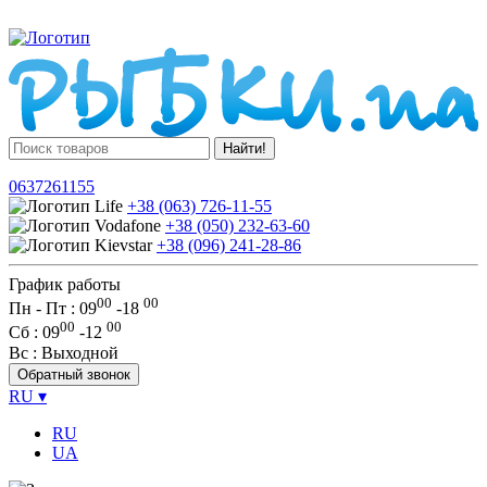
Найти!
0637261155
+38 (063) 726-11-55
+38 (050) 232-63-60
+38 (096) 241-28-86
График работы
00
00
Пн - Пт : 09
-
18
00
00
Сб
: 09
-
12
Вс
: Выходной
Обратный звонок
RU
▾
RU
UA