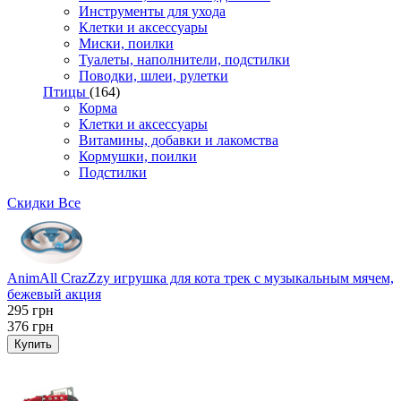
Инструменты для ухода
Клетки и аксессуары
Миски, поилки
Туалеты, наполнители, подстилки
Поводки, шлеи, рулетки
Птицы
(164)
Корма
Клетки и аксессуары
Витамины, добавки и лакомства
Кормушки, поилки
Подстилки
Скидки
Все
AnimAll CrazZzy игрушка для кота трек с музыкальным мячем,
бежевый акция
295
грн
376
грн
Купить