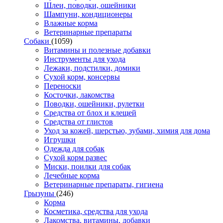
Шлеи, поводки, ошейники
Шампуни, кондиционеры
Влажные корма
Ветеринарные препараты
Собаки
(1059)
Витамины и полезные добавки
Инструменты для ухода
Лежаки, подстилки, домики
Сухой корм, консервы
Переноски
Косточки, лакомства
Поводки, ошейники, рулетки
Средства от блох и клещей
Средства от глистов
Уход за кожей, шерстью, зубами, химия для дома
Игрушки
Одежда для собак
Сухой корм развес
Миски, поилки для собак
Лечебные корма
Ветеринарные препараты, гигиена
Грызуны
(246)
Корма
Косметика, средства для ухода
Лакомства, витамины, добавки