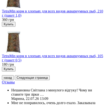
TetraMin корм в хлопьях для всех видов аквариумных рыб, 210
г (пакет 1,0)
360
грн
Купить
TetraMin корм в хлопьях для всех видов аквариумных рыб, 105
г (пакет 0,5)
180
грн
Купить
назад
Следующая страница
Отзывы
Нешановна Світлана з минулого відгуку! Чому ви
ставите три зірки
…
Марина
,
22.07.26 13:09
Мне не понравилось, очень долго ехало. Заказывала