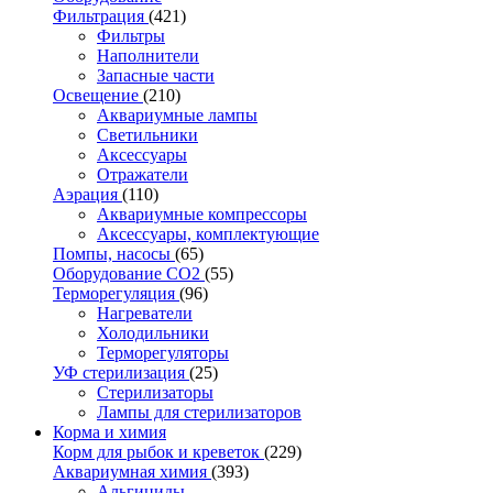
Фильтрация
(421)
Фильтры
Наполнители
Запасные части
Освещение
(210)
Аквариумные лампы
Светильники
Аксессуары
Отражатели
Аэрация
(110)
Аквариумные компрессоры
Аксессуары, комплектующие
Помпы, насосы
(65)
Оборудование CO2
(55)
Терморегуляция
(96)
Нагреватели
Холодильники
Терморегуляторы
УФ стерилизация
(25)
Стерилизаторы
Лампы для стерилизаторов
Корма и химия
Корм для рыбок и креветок
(229)
Аквариумная химия
(393)
Альгициды