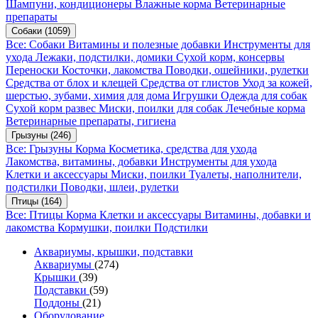
Шампуни, кондиционеры
Влажные корма
Ветеринарные
препараты
Собаки
(1059)
Все: Собаки
Витамины и полезные добавки
Инструменты для
ухода
Лежаки, подстилки, домики
Сухой корм, консервы
Переноски
Косточки, лакомства
Поводки, ошейники, рулетки
Средства от блох и клещей
Средства от глистов
Уход за кожей,
шерстью, зубами, химия для дома
Игрушки
Одежда для собак
Сухой корм развес
Миски, поилки для собак
Лечебные корма
Ветеринарные препараты, гигиена
Грызуны
(246)
Все: Грызуны
Корма
Косметика, средства для ухода
Лакомства, витамины, добавки
Инструменты для ухода
Клетки и аксессуары
Миски, поилки
Туалеты, наполнители,
подстилки
Поводки, шлеи, рулетки
Птицы
(164)
Все: Птицы
Корма
Клетки и аксессуары
Витамины, добавки и
лакомства
Кормушки, поилки
Подстилки
Аквариумы, крышки, подставки
Аквариумы
(274)
Крышки
(39)
Подставки
(59)
Поддоны
(21)
Оборудование