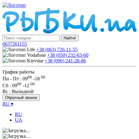
Найти!
0637261155
+38 (063) 726-11-55
+38 (050) 232-63-60
+38 (096) 241-28-86
График работы
00
00
Пн - Пт : 09
-
18
00
00
Сб
: 09
-
12
Вс
: Выходной
Обратный звонок
RU
▾
RU
UA