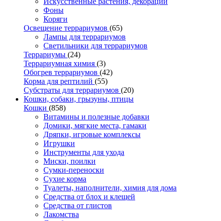
Искусственные растения, декорации
Фоны
Коряги
Освещение террариумов
(65)
Лампы для террариумов
Светильники для террариумов
Террариумы
(24)
Террариумная химия
(3)
Обогрев террариумов
(42)
Корма для рептилий
(55)
Субстраты для террариумов
(20)
Кошки, собаки, грызуны, птицы
Кошки
(858)
Витамины и полезные добавки
Домики, мягкие места, гамаки
Дряпки, игровые комплексы
Игрушки
Инструменты для ухода
Миски, поилки
Сумки-переноски
Сухие корма
Туалеты, наполнители, химия для дома
Средства от блох и клещей
Средства от глистов
Лакомства