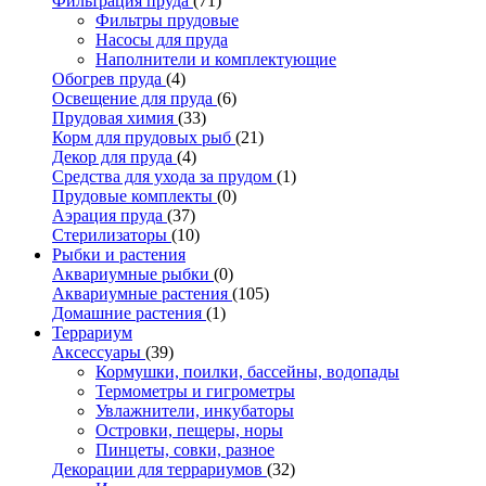
Фильтрация пруда
(71)
Фильтры прудовые
Насосы для пруда
Наполнители и комплектующие
Обогрев пруда
(4)
Освещение для пруда
(6)
Прудовая химия
(33)
Корм для прудовых рыб
(21)
Декор для пруда
(4)
Средства для ухода за прудом
(1)
Прудовые комплекты
(0)
Аэрация пруда
(37)
Стерилизаторы
(10)
Рыбки и растения
Аквариумные рыбки
(0)
Аквариумные растения
(105)
Домашние растения
(1)
Террариум
Аксессуары
(39)
Кормушки, поилки, бассейны, водопады
Термометры и гигрометры
Увлажнители, инкубаторы
Островки, пещеры, норы
Пинцеты, совки, разное
Декорации для террариумов
(32)