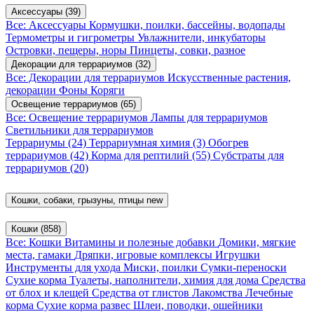
Аксессуары
(39)
Все: Аксессуары
Кормушки, поилки, бассейны, водопады
Термометры и гигрометры
Увлажнители, инкубаторы
Островки, пещеры, норы
Пинцеты, совки, разное
Декорации для террариумов
(32)
Все: Декорации для террариумов
Искусственные растения,
декорации
Фоны
Коряги
Освещение террариумов
(65)
Все: Освещение террариумов
Лампы для террариумов
Светильники для террариумов
Террариумы
(24)
Террариумная химия
(3)
Обогрев
террариумов
(42)
Корма для рептилий
(55)
Субстраты для
террариумов
(20)
Кошки, собаки, грызуны, птицы
new
Кошки
(858)
Все: Кошки
Витамины и полезные добавки
Домики, мягкие
места, гамаки
Дряпки, игровые комплексы
Игрушки
Инструменты для ухода
Миски, поилки
Сумки-переноски
Сухие корма
Туалеты, наполнители, химия для дома
Средства
от блох и клещей
Средства от глистов
Лакомства
Лечебные
корма
Сухие корма развес
Шлеи, поводки, ошейники