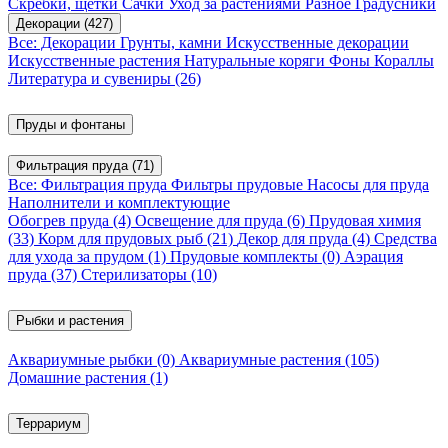
Скребки, щетки
Сачки
Уход за растениями
Разное
Градусники
Декорации
(427)
Все: Декорации
Грунты, камни
Искусственные декорации
Искусственные растения
Натуральные коряги
Фоны
Кораллы
Литература и сувениры
(26)
Пруды и фонтаны
Фильтрация пруда
(71)
Все: Фильтрация пруда
Фильтры прудовые
Насосы для пруда
Наполнители и комплектующие
Обогрев пруда
(4)
Освещение для пруда
(6)
Прудовая химия
(33)
Корм для прудовых рыб
(21)
Декор для пруда
(4)
Средства
для ухода за прудом
(1)
Прудовые комплекты
(0)
Аэрация
пруда
(37)
Стерилизаторы
(10)
Рыбки и растения
Аквариумные рыбки
(0)
Аквариумные растения
(105)
Домашние растения
(1)
Террариум