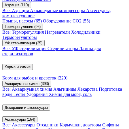
Аэрация
(110)
Все: Аэрация
Аквариумные компрессоры
Аксессуары,
комплектующие
Помпы, насосы
(65)
Оборудование CO2
(55)
Терморегуляция
(96)
Все: Терморегуляция
Нагреватели
Холодильники
Терморегуляторы
УФ стерилизация
(25)
Все: УФ стерилизация
Стерилизаторы
Лампы для
стерилизаторов
Корма и химия
Корм для рыбок и креветок
(229)
Аквариумная химия
(393)
Все: Аквариумная химия
Альгициды
Лекарства
Подготовка
воды
Тесты
Удобрения
Химия для моря, соль
Декорации и аксессуары
Аксессуары
(164)
Все: Аксессуары
Отсадники
Кормушки, дозаторы
Сифоны