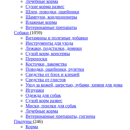
Лечебные корма
Сухие корма развес
Шлеи, поводки, ошейники
Шампуни, кондиционеры
Влажные корма
Ветеринарные препараты
Собаки
(1059)
Витамины и полезные добавки
Инструменты для ухода
Лежаки, подстилки, домики
Сухой корм, консервы
Переноски
Косточки, лакомства
Поводки, ошейники, рулетки
Средства от блох и клещей
Средства от глистов
Уход за кожей, шерстью, зубами, химия для дома
Игрушки
Одежда для собак
Сухой корм развес
Миски, поилки для собак
Лечебные корма
Ветеринарные препараты, гигиена
Грызуны
(246)
Корма