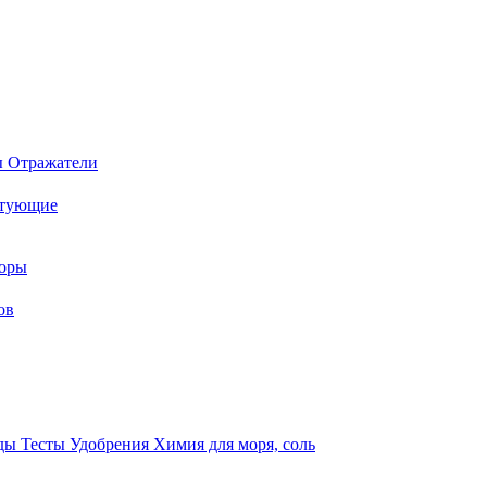
ы
Отражатели
ктующие
торы
ов
оды
Тесты
Удобрения
Химия для моря, соль