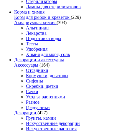
Стерилизаторы
Лампы для стерилизаторов
Корма и химия
Корм для рыбок и креветок
(229)
Аквариумная химия
(393)
Альгициды
Лекарства
Подготовка воды
Тесты
Удобрения
Химия для моря, соль
Декорации и аксессуары
Аксессуары
(164)
Отсадники
Кормушки, дозаторы
Сифоны
Скребки, щетки
Сачки
Уход за растениями
Разное
Градусники
Декорации
(427)
Грунты, камни
Искусственные декорации
Искусственные растения