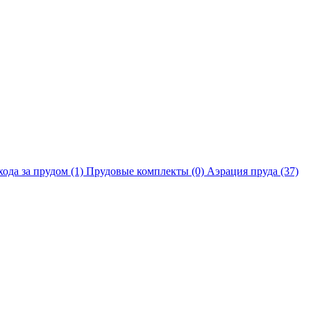
хода за прудом
(1)
Прудовые комплекты
(0)
Аэрация пруда
(37)