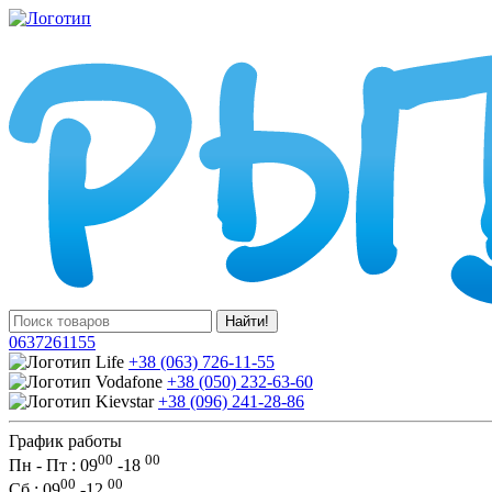
Найти!
0637261155
+38 (063) 726-11-55
+38 (050) 232-63-60
+38 (096) 241-28-86
График работы
00
00
Пн - Пт : 09
-
18
00
00
Сб
: 09
-
12