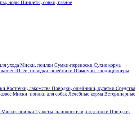
еры, норы
Пинцеты, совки, разное
для ухода
Миски, поилки
Сумки-переноски
Сухие корма
 развес
Шлеи, поводки, ошейники
Шампуни, кондиционеры
ски
Косточки, лакомства
Поводки, ошейники, рулетки
Средства
развес
Миски, поилки для собак
Лечебные корма
Ветеринарные
ы
Миски, поилки
Туалеты, наполнители, подстилки
Поводки,