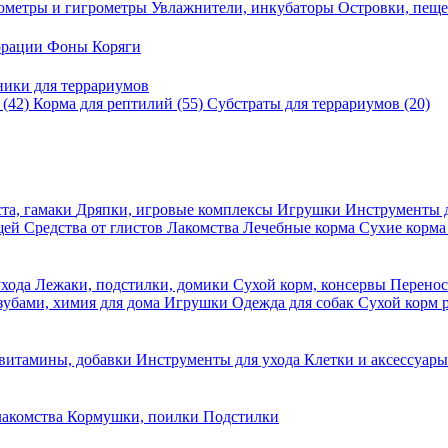
ометры и гигрометры
Увлажнители, инкубаторы
Островки, пещ
корации
Фоны
Коряги
ники для террариумов
в
(42)
Корма для рептилий
(55)
Субстраты для террариумов
(20)
та, гамаки
Дряпки, игровые комплексы
Игрушки
Инструменты 
ещей
Средства от глистов
Лакомства
Лечебные корма
Сухие корма
ухода
Лежаки, подстилки, домики
Сухой корм, консервы
Перено
 зубами, химия для дома
Игрушки
Одежда для собак
Сухой корм 
 витамины, добавки
Инструменты для ухода
Клетки и аксессуар
лакомства
Кормушки, поилки
Подстилки