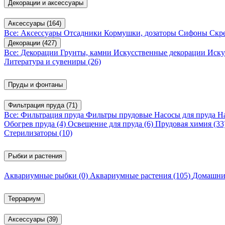
Декорации и аксессуары
Аксессуары
(164)
Все: Аксессуары
Отсадники
Кормушки, дозаторы
Сифоны
Скр
Декорации
(427)
Все: Декорации
Грунты, камни
Искусственные декорации
Иску
Литература и сувениры
(26)
Пруды и фонтаны
Фильтрация пруда
(71)
Все: Фильтрация пруда
Фильтры прудовые
Насосы для пруда
Н
Обогрев пруда
(4)
Освещение для пруда
(6)
Прудовая химия
(33
Стерилизаторы
(10)
Рыбки и растения
Аквариумные рыбки
(0)
Аквариумные растения
(105)
Домашни
Террариум
Аксессуары
(39)