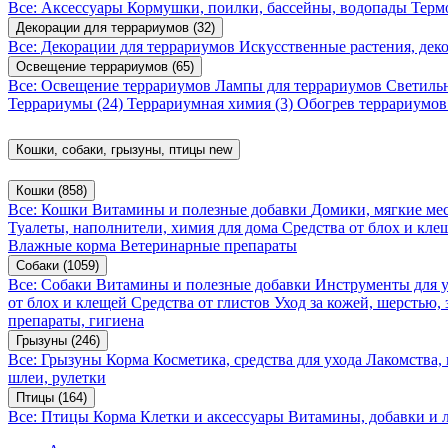
Все: Аксессуары
Кормушки, поилки, бассейны, водопады
Терм
Декорации для террариумов
(32)
Все: Декорации для террариумов
Искусственные растения, де
Освещение террариумов
(65)
Все: Освещение террариумов
Лампы для террариумов
Светиль
Террариумы
(24)
Террариумная химия
(3)
Обогрев террариумо
Кошки, собаки, грызуны, птицы
new
Кошки
(858)
Все: Кошки
Витамины и полезные добавки
Домики, мягкие мес
Туалеты, наполнители, химия для дома
Средства от блох и кл
Влажные корма
Ветеринарные препараты
Собаки
(1059)
Все: Собаки
Витамины и полезные добавки
Инструменты для 
от блох и клещей
Средства от глистов
Уход за кожей, шерстью,
препараты, гигиена
Грызуны
(246)
Все: Грызуны
Корма
Косметика, средства для ухода
Лакомства,
шлеи, рулетки
Птицы
(164)
Все: Птицы
Корма
Клетки и аксессуары
Витамины, добавки и 