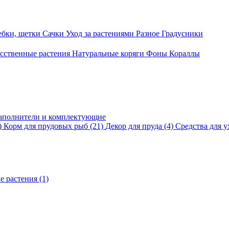
ебки, щетки
Сачки
Уход за растениями
Разное
Градусники
сственные растения
Натуральные коряги
Фоны
Кораллы
аполнители и комплектующие
)
Корм для прудовых рыб
(21)
Декор для пруда
(4)
Средства для у
е растения
(1)