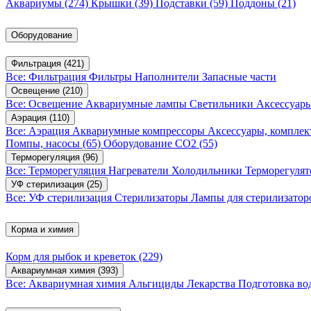
Аквариумы
(274)
Крышки
(39)
Подставки
(59)
Поддоны
(21)
Оборудование
Фильтрация
(421)
Все: Фильтрация
Фильтры
Наполнители
Запасные части
Освещение
(210)
Все: Освещение
Аквариумные лампы
Светильники
Аксессуар
Аэрация
(110)
Все: Аэрация
Аквариумные компрессоры
Аксессуары, компле
Помпы, насосы
(65)
Оборудование CO2
(55)
Терморегуляция
(96)
Все: Терморегуляция
Нагреватели
Холодильники
Терморегуля
УФ стерилизация
(25)
Все: УФ стерилизация
Стерилизаторы
Лампы для стерилизатор
Корма и химия
Корм для рыбок и креветок
(229)
Аквариумная химия
(393)
Все: Аквариумная химия
Альгициды
Лекарства
Подготовка в