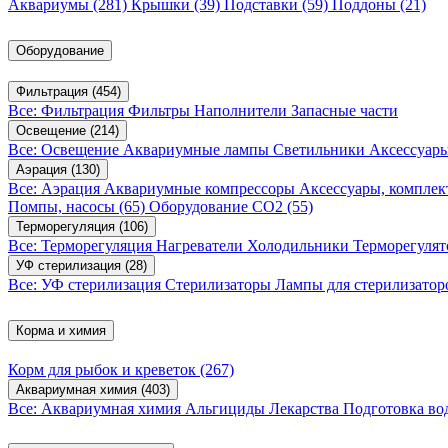
Аквариумы
(281)
Крышки
(39)
Подставки
(59)
Поддоны
(21)
Оборудование
Фильтрация
(454)
Все: Фильтрация
Фильтры
Наполнители
Запасные части
Освещение
(214)
Все: Освещение
Аквариумные лампы
Светильники
Аксессуар
Аэрация
(130)
Все: Аэрация
Аквариумные компрессоры
Аксессуары, компле
Помпы, насосы
(65)
Оборудование CO2
(55)
Терморегуляция
(106)
Все: Терморегуляция
Нагреватели
Холодильники
Терморегуля
УФ стерилизация
(28)
Все: УФ стерилизация
Стерилизаторы
Лампы для стерилизатор
Корма и химия
Корм для рыбок и креветок
(267)
Аквариумная химия
(403)
Все: Аквариумная химия
Альгициды
Лекарства
Подготовка в