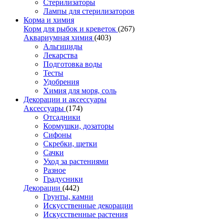
Стерилизаторы
Лампы для стерилизаторов
Корма и химия
Корм для рыбок и креветок
(267)
Аквариумная химия
(403)
Альгициды
Лекарства
Подготовка воды
Тесты
Удобрения
Химия для моря, соль
Декорации и аксессуары
Аксессуары
(174)
Отсадники
Кормушки, дозаторы
Сифоны
Скребки, щетки
Сачки
Уход за растениями
Разное
Градусники
Декорации
(442)
Грунты, камни
Искусственные декорации
Искусственные растения