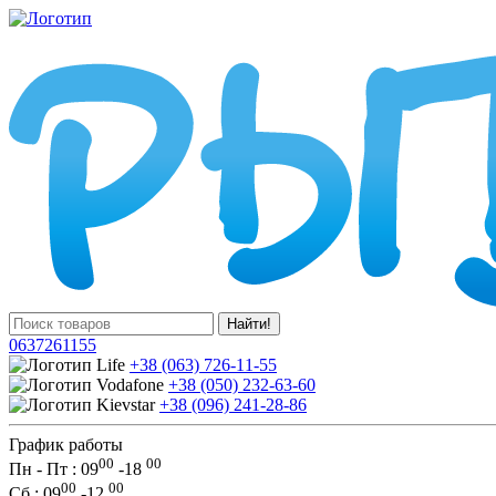
Найти!
0637261155
+38 (063) 726-11-55
+38 (050) 232-63-60
+38 (096) 241-28-86
График работы
00
00
Пн - Пт : 09
-
18
00
00
Сб
: 09
-
12