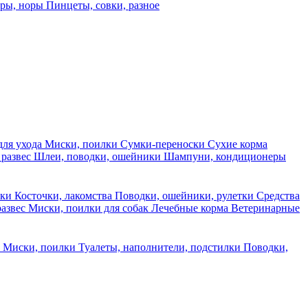
еры, норы
Пинцеты, совки, разное
для ухода
Миски, поилки
Сумки-переноски
Сухие корма
 развес
Шлеи, поводки, ошейники
Шампуни, кондиционеры
ски
Косточки, лакомства
Поводки, ошейники, рулетки
Средства
развес
Миски, поилки для собак
Лечебные корма
Ветеринарные
ы
Миски, поилки
Туалеты, наполнители, подстилки
Поводки,