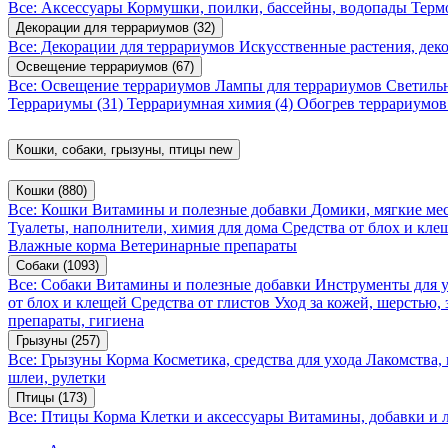
Все: Аксессуары
Кормушки, поилки, бассейны, водопады
Терм
Декорации для террариумов
(32)
Все: Декорации для террариумов
Искусственные растения, де
Освещение террариумов
(67)
Все: Освещение террариумов
Лампы для террариумов
Светиль
Террариумы
(31)
Террариумная химия
(4)
Обогрев террариумо
Кошки, собаки, грызуны, птицы
new
Кошки
(880)
Все: Кошки
Витамины и полезные добавки
Домики, мягкие мес
Туалеты, наполнители, химия для дома
Средства от блох и кл
Влажные корма
Ветеринарные препараты
Собаки
(1093)
Все: Собаки
Витамины и полезные добавки
Инструменты для 
от блох и клещей
Средства от глистов
Уход за кожей, шерстью,
препараты, гигиена
Грызуны
(257)
Все: Грызуны
Корма
Косметика, средства для ухода
Лакомства,
шлеи, рулетки
Птицы
(173)
Все: Птицы
Корма
Клетки и аксессуары
Витамины, добавки и 