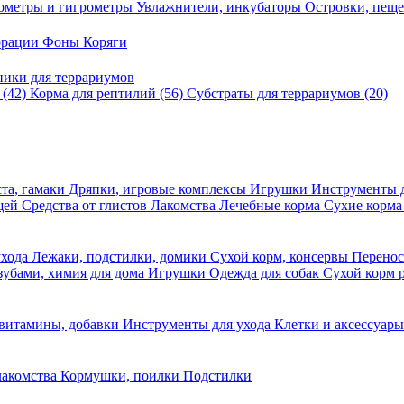
ометры и гигрометры
Увлажнители, инкубаторы
Островки, пещ
корации
Фоны
Коряги
ники для террариумов
в
(42)
Корма для рептилий
(56)
Субстраты для террариумов
(20)
та, гамаки
Дряпки, игровые комплексы
Игрушки
Инструменты 
ещей
Средства от глистов
Лакомства
Лечебные корма
Сухие корма
ухода
Лежаки, подстилки, домики
Сухой корм, консервы
Перено
 зубами, химия для дома
Игрушки
Одежда для собак
Сухой корм 
 витамины, добавки
Инструменты для ухода
Клетки и аксессуар
лакомства
Кормушки, поилки
Подстилки