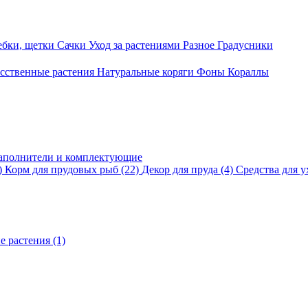
ебки, щетки
Сачки
Уход за растениями
Разное
Градусники
сственные растения
Натуральные коряги
Фоны
Кораллы
аполнители и комплектующие
)
Корм для прудовых рыб
(22)
Декор для пруда
(4)
Средства для у
е растения
(1)