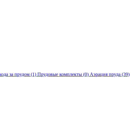
хода за прудом
(1)
Прудовые комплекты
(0)
Аэрация пруда
(39)