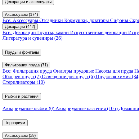
Декорации и аксессуары
Аксессуары
(174)
Все: Аксессуары
Отсадники
Кормушки, дозаторы
Сифоны
Скр
Декорации
(442)
Все: Декорации
Грунты, камни
Искусственные декорации
Иску
Литература и сувениры
(26)
Пруды и фонтаны
Фильтрация пруда
(71)
Все: Фильтрация пруда
Фильтры прудовые
Насосы для пруда
Н
Обогрев пруда
(7)
Освещение для пруда
(6)
Прудовая химия
(34
Стерилизаторы
(10)
Рыбки и растения
Аквариумные рыбки
(0)
Аквариумные растения
(105)
Домашни
Террариум
Аксессуары
(39)