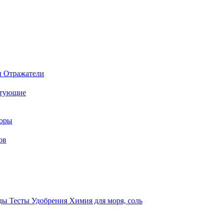
ы
Отражатели
ктующие
торы
ов
оды
Тесты
Удобрения
Химия для моря, соль