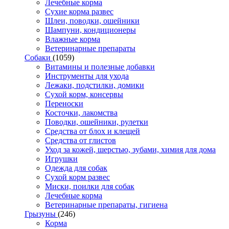
Лечебные корма
Сухие корма развес
Шлеи, поводки, ошейники
Шампуни, кондиционеры
Влажные корма
Ветеринарные препараты
Собаки
(1059)
Витамины и полезные добавки
Инструменты для ухода
Лежаки, подстилки, домики
Сухой корм, консервы
Переноски
Косточки, лакомства
Поводки, ошейники, рулетки
Средства от блох и клещей
Средства от глистов
Уход за кожей, шерстью, зубами, химия для дома
Игрушки
Одежда для собак
Сухой корм развес
Миски, поилки для собак
Лечебные корма
Ветеринарные препараты, гигиена
Грызуны
(246)
Корма