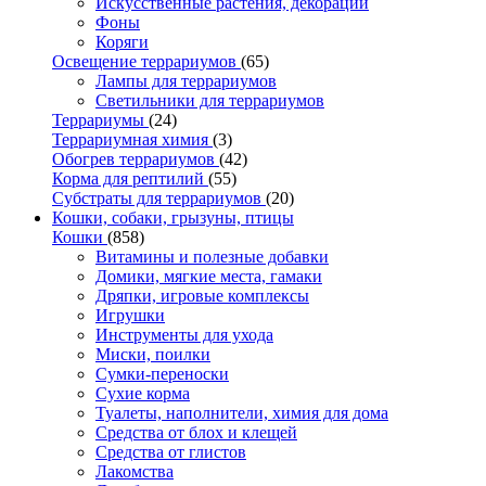
Искусственные растения, декорации
Фоны
Коряги
Освещение террариумов
(65)
Лампы для террариумов
Светильники для террариумов
Террариумы
(24)
Террариумная химия
(3)
Обогрев террариумов
(42)
Корма для рептилий
(55)
Субстраты для террариумов
(20)
Кошки, собаки, грызуны, птицы
Кошки
(858)
Витамины и полезные добавки
Домики, мягкие места, гамаки
Дряпки, игровые комплексы
Игрушки
Инструменты для ухода
Миски, поилки
Сумки-переноски
Сухие корма
Туалеты, наполнители, химия для дома
Средства от блох и клещей
Средства от глистов
Лакомства