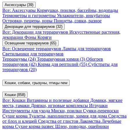
Аксессуары
(39)
Все: Аксессуары
Кормушки, поилки, бассейны, водопады
Термометры и гигрометры
Увлажнители, инкубаторы
Островки, пещеры, норы
Пинцеты, совки, разное
Декорации для террариумов
(32)
Все: Декорации для террариумов
Искусственные растения,
декорации
Фоны
Коряги
Освещение террариумов
(65)
Все: Освещение террариумов
Лампы для террариумов
Светильники для террариумов
Террариумы
(24)
Террариумная химия
(3)
Обогрев
террариумов
(42)
Корма для рептилий
(55)
Субстраты для
террариумов
(20)
Кошки, собаки, грызуны, птицы
new
Кошки
(858)
Все: Кошки
Витамины и полезные добавки
Домики, мягкие
места, гамаки
Дряпки, игровые комплексы
Игрушки
Инструменты для ухода
Миски, поилки
Сумки-переноски
Сухие корма
Туалеты, наполнители, химия для дома
Средства
от блох и клещей
Средства от глистов
Лакомства
Лечебные
корма
Сухие корма развес
Шлеи, поводки, ошейники