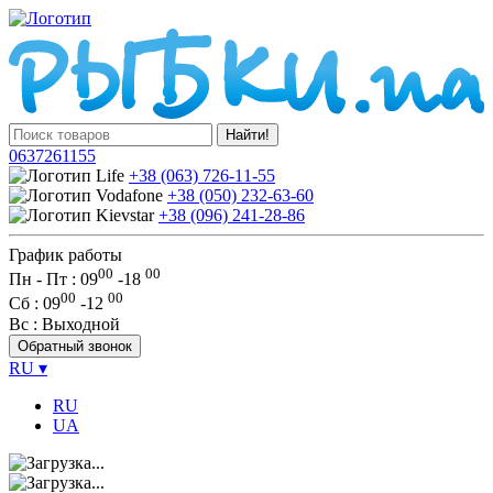
Найти!
0637261155
+38 (063) 726-11-55
+38 (050) 232-63-60
+38 (096) 241-28-86
График работы
00
00
Пн - Пт : 09
-
18
00
00
Сб
: 09
-
12
Вс
: Выходной
Обратный звонок
RU
▾
RU
UA