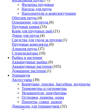
Фильтрация пруда
(71)
Фильтры прудовые
Насосы для пруда
Наполнители и комплектующие
Обогрев пруда
(4)
Освещение для пруда
(6)
Прудовая химия
(33)
Корм для прудовых рыб
(21)
Декор для пруда
(4)
Средства для ухода за прудом
(1)
Прудовые комплекты
(0)
Аэрация пруда
(37)
Стерилизаторы
(10)
Рыбки и растения
Аквариумные рыбки
(0)
Аквариумные растения
(105)
Домашние растения
(1)
Террариум
Аксессуары
(39)
Кормушки, поилки, бассейны, водопады
Термометры и гигрометры
Увлажнители, инкубаторы
Островки, пещеры, норы
Пинцеты, совки, разное
Декорации для террариумов
(32)