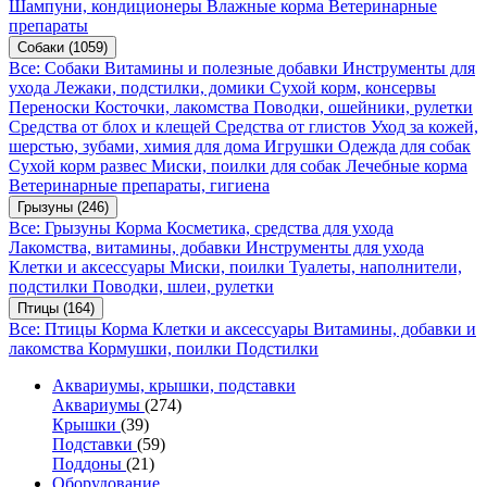
Шампуни, кондиционеры
Влажные корма
Ветеринарные
препараты
Собаки
(1059)
Все: Собаки
Витамины и полезные добавки
Инструменты для
ухода
Лежаки, подстилки, домики
Сухой корм, консервы
Переноски
Косточки, лакомства
Поводки, ошейники, рулетки
Средства от блох и клещей
Средства от глистов
Уход за кожей,
шерстью, зубами, химия для дома
Игрушки
Одежда для собак
Сухой корм развес
Миски, поилки для собак
Лечебные корма
Ветеринарные препараты, гигиена
Грызуны
(246)
Все: Грызуны
Корма
Косметика, средства для ухода
Лакомства, витамины, добавки
Инструменты для ухода
Клетки и аксессуары
Миски, поилки
Туалеты, наполнители,
подстилки
Поводки, шлеи, рулетки
Птицы
(164)
Все: Птицы
Корма
Клетки и аксессуары
Витамины, добавки и
лакомства
Кормушки, поилки
Подстилки
Аквариумы, крышки, подставки
Аквариумы
(274)
Крышки
(39)
Подставки
(59)
Поддоны
(21)
Оборудование