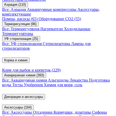
Аэрация
(110)
Все: Аэрация
Аквариумные компрессоры
Аксессуары,
комплектующие
Помпы, насосы
(65)
Оборудование CO2
(55)
Терморегуляция
(96)
Все: Терморегуляция
Нагреватели
Холодильники
Терморегуляторы
УФ стерилизация
(25)
Все: УФ стерилизация
Стерилизаторы
Лампы для
стерилизаторов
Корма и химия
Корм для рыбок и креветок
(229)
Аквариумная химия
(393)
Все: Аквариумная химия
Альгициды
Лекарства
Подготовка
воды
Тесты
Удобрения
Химия для моря, соль
Декорации и аксессуары
Аксессуары
(164)
Все: Аксессуары
Отсадники
Кормушки, дозаторы
Сифоны