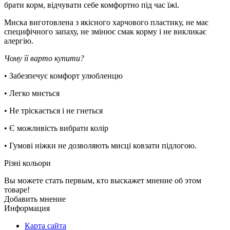
брати корм, відчувати себе комфортно під час їжі.
Миска виготовлена з якісного харчового пластику, не має
специфічного запаху, не змінює смак корму і не викликає
алергію.
Чому її варто купити?
• Забезпечує комфорт улюбленцю
• Легко миється
• Не тріскається і не гнеться
• Є можливість вибрати колір
• Гумові ніжки не дозволяють мисці ковзати підлогою.
Рiзнi кольори
Вы можете стать первым, кто выскажет мнение об этом
товаре!
Добавить мнение
Информация
Карта сайта