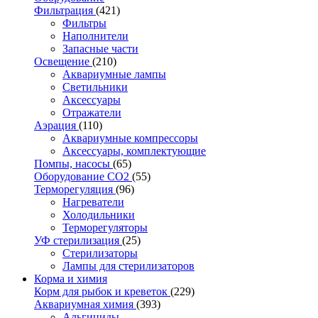
Фильтрация
(421)
Фильтры
Наполнители
Запасные части
Освещение
(210)
Аквариумные лампы
Светильники
Аксессуары
Отражатели
Аэрация
(110)
Аквариумные компрессоры
Аксессуары, комплектующие
Помпы, насосы
(65)
Оборудование CO2
(55)
Терморегуляция
(96)
Нагреватели
Холодильники
Терморегуляторы
УФ стерилизация
(25)
Стерилизаторы
Лампы для стерилизаторов
Корма и химия
Корм для рыбок и креветок
(229)
Аквариумная химия
(393)
Альгициды