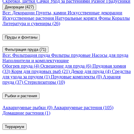
Скребки, щетки
Сачки
Уход за растениями
Разное
Градусники
Декорации
(427)
Все: Декорации
Грунты, камни
Искусственные декорации
Искусственные растения
Натуральные коряги
Фоны
Кораллы
Литература и сувениры
(26)
Пруды и фонтаны
Фильтрация пруда
(71)
Все: Фильтрация пруда
Фильтры прудовые
Насосы для пруда
Наполнители и комплектующие
Обогрев пруда
(4)
Освещение для пруда
(6)
Прудовая химия
(33)
Корм для прудовых рыб
(21)
Декор для пруда
(4)
Средства
для ухода за прудом
(1)
Прудовые комплекты
(0)
Аэрация
пруда
(37)
Стерилизаторы
(10)
Рыбки и растения
Аквариумные рыбки
(0)
Аквариумные растения
(105)
Домашние растения
(1)
Террариум