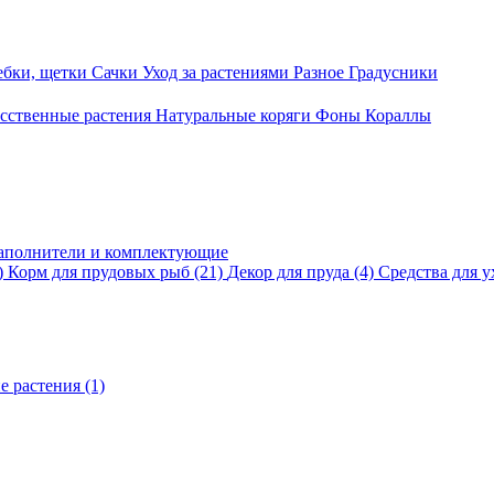
ебки, щетки
Сачки
Уход за растениями
Разное
Градусники
сственные растения
Натуральные коряги
Фоны
Кораллы
аполнители и комплектующие
)
Корм для прудовых рыб
(21)
Декор для пруда
(4)
Средства для у
е растения
(1)