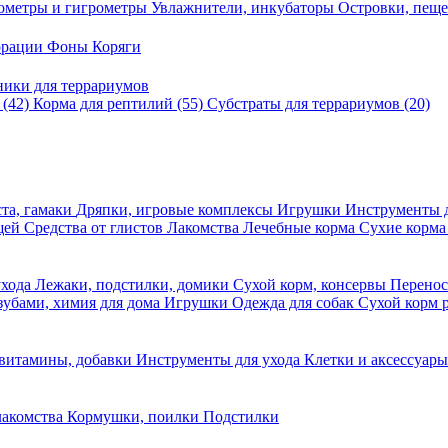
ометры и гигрометры
Увлажнители, инкубаторы
Островки, пещ
корации
Фоны
Коряги
ники для террариумов
в
(42)
Корма для рептилий
(55)
Субстраты для террариумов
(20)
та, гамаки
Дряпки, игровые комплексы
Игрушки
Инструменты 
ещей
Средства от глистов
Лакомства
Лечебные корма
Сухие корма
ухода
Лежаки, подстилки, домики
Сухой корм, консервы
Перено
 зубами, химия для дома
Игрушки
Одежда для собак
Сухой корм 
 витамины, добавки
Инструменты для ухода
Клетки и аксессуар
лакомства
Кормушки, поилки
Подстилки