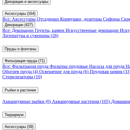
Декорации и аксессуары
Аксессуары
(164)
Все: Аксессуары
Отсадники
Кормушки, дозаторы
Сифоны
Скр
Декорации
(427)
Все: Декорации
Грунты, камни
Искусственные декорации
Иску
Литература и сувениры
(26)
Пруды и фонтаны
Фильтрация пруда
(71)
Все: Фильтрация пруда
Фильтры прудовые
Насосы для пруда
Н
Обогрев пруда
(4)
Освещение для пруда
(6)
Прудовая химия
(33
Стерилизаторы
(10)
Рыбки и растения
Аквариумные рыбки
(0)
Аквариумные растения
(105)
Домашни
Террариум
Аксессуары
(39)