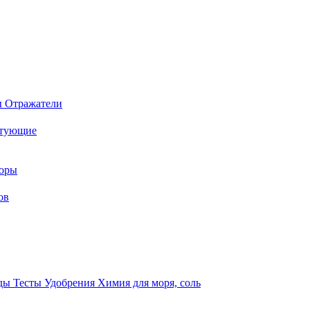
ы
Отражатели
ктующие
торы
ов
оды
Тесты
Удобрения
Химия для моря, соль