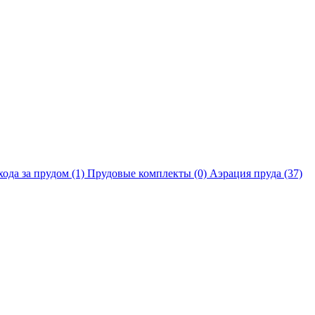
хода за прудом
(1)
Прудовые комплекты
(0)
Аэрация пруда
(37)