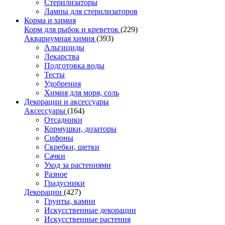
Стерилизаторы
Лампы для стерилизаторов
Корма и химия
Корм для рыбок и креветок
(229)
Аквариумная химия
(393)
Альгициды
Лекарства
Подготовка воды
Тесты
Удобрения
Химия для моря, соль
Декорации и аксессуары
Аксессуары
(164)
Отсадники
Кормушки, дозаторы
Сифоны
Скребки, щетки
Сачки
Уход за растениями
Разное
Градусники
Декорации
(427)
Грунты, камни
Искусственные декорации
Искусственные растения