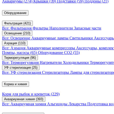
Аквариумы
(274)
Крышки
(39)
Подставки
(59)
Поддоны
(21)
Оборудование
Фильтрация
(421)
Все: Фильтрация
Фильтры
Наполнители
Запасные части
Освещение
(210)
Все: Освещение
Аквариумные лампы
Светильники
Аксессуар
Аэрация
(110)
Все: Аэрация
Аквариумные компрессоры
Аксессуары, компле
Помпы, насосы
(65)
Оборудование CO2
(55)
Терморегуляция
(96)
Все: Терморегуляция
Нагреватели
Холодильники
Терморегуля
УФ стерилизация
(25)
Все: УФ стерилизация
Стерилизаторы
Лампы для стерилизатор
Корма и химия
Корм для рыбок и креветок
(229)
Аквариумная химия
(393)
Все: Аквариумная химия
Альгициды
Лекарства
Подготовка в