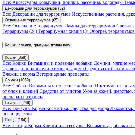
Все: Аксессуары
Кормушки, поилки, бассейны, водопады
Терм
Декорации для террариумов
(32)
Все: Декорации для террариумов
Искусственные растения, де
Освещение террариумов
(65)
Все: Освещение террариумов
Лампы для террариумов
Светиль
Террариумы
(24)
Террариумная химия
(3)
Обогрев террариумо
Кошки, собаки, грызуны, птицы
new
Кошки
(858)
Все: Кошки
Витамины и полезные добавки
Домики, мягкие мес
Туалеты, наполнители, химия для дома
Средства от блох и кл
Влажные корма
Ветеринарные препараты
Собаки
(1059)
Все: Собаки
Витамины и полезные добавки
Инструменты для 
от блох и клещей
Средства от глистов
Уход за кожей, шерстью,
препараты, гигиена
Грызуны
(246)
Все: Грызуны
Корма
Косметика, средства для ухода
Лакомства,
шлеи, рулетки
Птицы
(164)
Все: Птицы
Корма
Клетки и аксессуары
Витамины, добавки и 