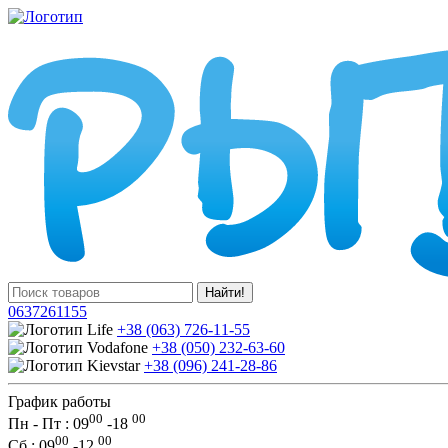
Найти!
0637261155
+38 (063) 726-11-55
+38 (050) 232-63-60
+38 (096) 241-28-86
График работы
00
00
Пн - Пт : 09
-
18
00
00
Сб
: 09
-
12