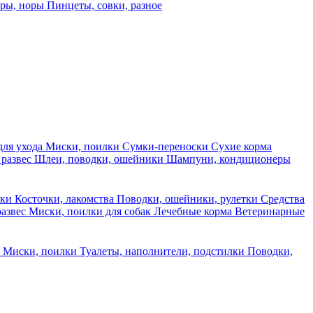
еры, норы
Пинцеты, совки, разное
для ухода
Миски, поилки
Сумки-переноски
Сухие корма
 развес
Шлеи, поводки, ошейники
Шампуни, кондиционеры
ски
Косточки, лакомства
Поводки, ошейники, рулетки
Средства
развес
Миски, поилки для собак
Лечебные корма
Ветеринарные
ы
Миски, поилки
Туалеты, наполнители, подстилки
Поводки,