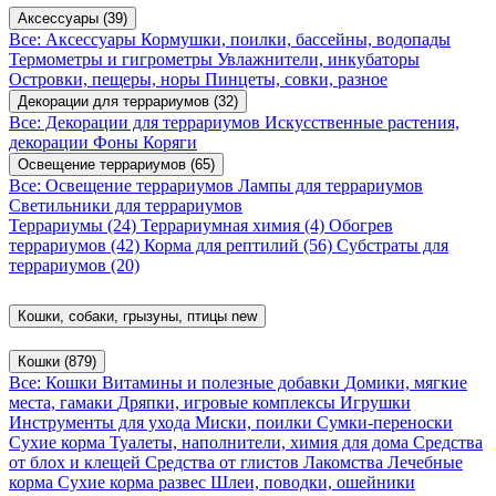
Аксессуары
(39)
Все: Аксессуары
Кормушки, поилки, бассейны, водопады
Термометры и гигрометры
Увлажнители, инкубаторы
Островки, пещеры, норы
Пинцеты, совки, разное
Декорации для террариумов
(32)
Все: Декорации для террариумов
Искусственные растения,
декорации
Фоны
Коряги
Освещение террариумов
(65)
Все: Освещение террариумов
Лампы для террариумов
Светильники для террариумов
Террариумы
(24)
Террариумная химия
(4)
Обогрев
террариумов
(42)
Корма для рептилий
(56)
Субстраты для
террариумов
(20)
Кошки, собаки, грызуны, птицы
new
Кошки
(879)
Все: Кошки
Витамины и полезные добавки
Домики, мягкие
места, гамаки
Дряпки, игровые комплексы
Игрушки
Инструменты для ухода
Миски, поилки
Сумки-переноски
Сухие корма
Туалеты, наполнители, химия для дома
Средства
от блох и клещей
Средства от глистов
Лакомства
Лечебные
корма
Сухие корма развес
Шлеи, поводки, ошейники