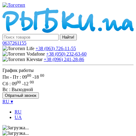
Найти!
0637261155
+38 (063) 726-11-55
+38 (050) 232-63-60
+38 (096) 241-28-86
График работы
00
00
Пн - Пт : 09
-
18
00
00
Сб
: 09
-
12
Вс
: Выходной
Обратный звонок
RU
▾
RU
UA