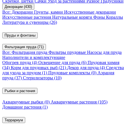
Скребки, щетки
Сачки
Уход за растениями
Разное
Градусники
Декорации
(430)
Все: Декорации
Грунты, камни
Искусственные декорации
Искусственные растения
Натуральные коряги
Фоны
Кораллы
Литература и сувениры
(26)
Пруды и фонтаны
Фильтрация пруда
(71)
Все: Фильтрация пруда
Фильтры прудовые
Насосы для пруда
Наполнители и комплектующие
Обогрев пруда
(4)
Освещение для пруда
(6)
Прудовая химия
(34)
Корм для прудовых рыб
(21)
Декор для пруда
(4)
Средства
для ухода за прудом
(1)
Прудовые комплекты
(0)
Аэрация
пруда
(37)
Стерилизаторы
(10)
Рыбки и растения
Аквариумные рыбки
(0)
Аквариумные растения
(105)
Домашние растения
(1)
Террариум