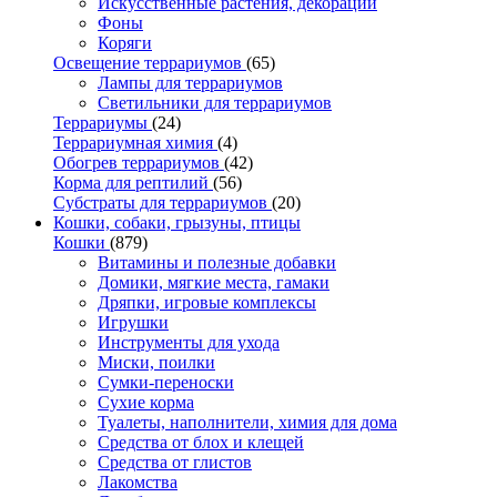
Искусственные растения, декорации
Фоны
Коряги
Освещение террариумов
(65)
Лампы для террариумов
Светильники для террариумов
Террариумы
(24)
Террариумная химия
(4)
Обогрев террариумов
(42)
Корма для рептилий
(56)
Субстраты для террариумов
(20)
Кошки, собаки, грызуны, птицы
Кошки
(879)
Витамины и полезные добавки
Домики, мягкие места, гамаки
Дряпки, игровые комплексы
Игрушки
Инструменты для ухода
Миски, поилки
Сумки-переноски
Сухие корма
Туалеты, наполнители, химия для дома
Средства от блох и клещей
Средства от глистов
Лакомства