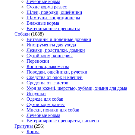
Лечебные корма
Сухие корма развес
Шлеи, поводки, ошейники
Шампуни, кондиционеры
Влажные корма
Ветеринарные препараты
Собаки
(1088)
Витамины и полезные добавки
Инструменты для ухода
Лежаки, подстилки, домики
Сухой корм, консервы
Переноски
Косточки, лакомства
Поводки, ошейники, рулетки
Средства от блох и клещей
Средства от глистов
Уход за кожей, шерстью, зубами, химия для дома
Игрушки
Одежда для собак
Сухой корм развес
Миски, поилки для собак
Лечебные корма
Ветеринарные препараты, гигиена
Грызуны
(256)
Корма