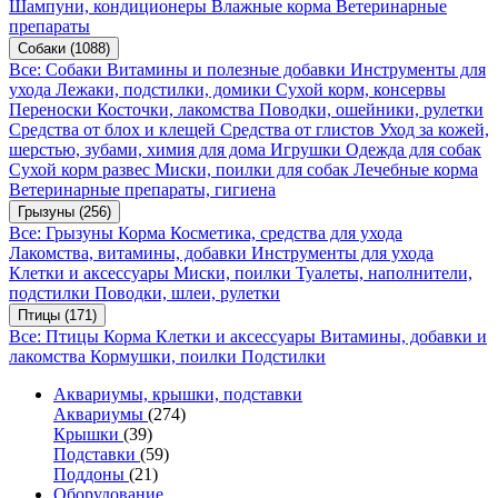
Шампуни, кондиционеры
Влажные корма
Ветеринарные
препараты
Собаки
(1088)
Все: Собаки
Витамины и полезные добавки
Инструменты для
ухода
Лежаки, подстилки, домики
Сухой корм, консервы
Переноски
Косточки, лакомства
Поводки, ошейники, рулетки
Средства от блох и клещей
Средства от глистов
Уход за кожей,
шерстью, зубами, химия для дома
Игрушки
Одежда для собак
Сухой корм развес
Миски, поилки для собак
Лечебные корма
Ветеринарные препараты, гигиена
Грызуны
(256)
Все: Грызуны
Корма
Косметика, средства для ухода
Лакомства, витамины, добавки
Инструменты для ухода
Клетки и аксессуары
Миски, поилки
Туалеты, наполнители,
подстилки
Поводки, шлеи, рулетки
Птицы
(171)
Все: Птицы
Корма
Клетки и аксессуары
Витамины, добавки и
лакомства
Кормушки, поилки
Подстилки
Аквариумы, крышки, подставки
Аквариумы
(274)
Крышки
(39)
Подставки
(59)
Поддоны
(21)
Оборудование