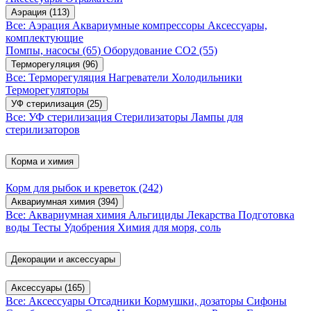
Аэрация
(113)
Все: Аэрация
Аквариумные компрессоры
Аксессуары,
комплектующие
Помпы, насосы
(65)
Оборудование CO2
(55)
Терморегуляция
(96)
Все: Терморегуляция
Нагреватели
Холодильники
Терморегуляторы
УФ стерилизация
(25)
Все: УФ стерилизация
Стерилизаторы
Лампы для
стерилизаторов
Корма и химия
Корм для рыбок и креветок
(242)
Аквариумная химия
(394)
Все: Аквариумная химия
Альгициды
Лекарства
Подготовка
воды
Тесты
Удобрения
Химия для моря, соль
Декорации и аксессуары
Аксессуары
(165)
Все: Аксессуары
Отсадники
Кормушки, дозаторы
Сифоны