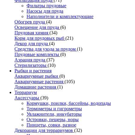
Фильтрация пруда
(71)
Фильтры прудовые
Насосы для пруда
Наполнители и комплектующие
Обогрев пруда
(4)
Освещение для пруда
(6)
Прудовая химия
(34)
Корм для прудовых рыб
(21)
Декор для пруда
(4)
Средства для ухода за прудом
(1)
Прудовые комплекты
(0)
Аэрация пруда
(37)
Стерилизаторы
(10)
Рыбки и растения
Аквариумные рыбки
(0)
Аквариумные растения
(105)
Домашние растения
(1)
Террариум
Аксессуары
(39)
Кормушки, поилки, бассейны, водопады
Термометры и гигрометры
Увлажнители, инкубаторы
Островки, пещеры, норы
Пинцеты, совки, разное
Декорации для террариумов
(32)