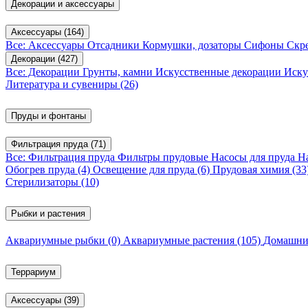
Декорации и аксессуары
Аксессуары
(164)
Все: Аксессуары
Отсадники
Кормушки, дозаторы
Сифоны
Скр
Декорации
(427)
Все: Декорации
Грунты, камни
Искусственные декорации
Иску
Литература и сувениры
(26)
Пруды и фонтаны
Фильтрация пруда
(71)
Все: Фильтрация пруда
Фильтры прудовые
Насосы для пруда
Н
Обогрев пруда
(4)
Освещение для пруда
(6)
Прудовая химия
(33
Стерилизаторы
(10)
Рыбки и растения
Аквариумные рыбки
(0)
Аквариумные растения
(105)
Домашни
Террариум
Аксессуары
(39)