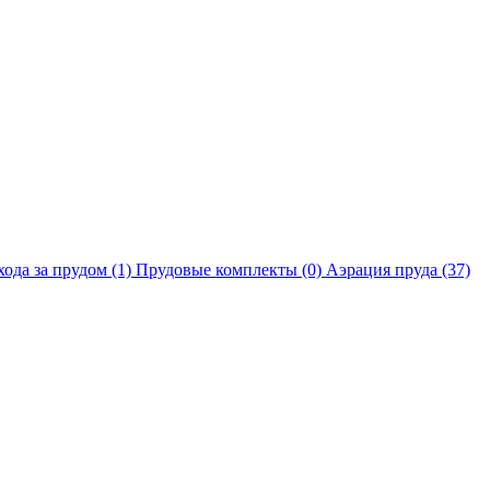
хода за прудом
(1)
Прудовые комплекты
(0)
Аэрация пруда
(37)