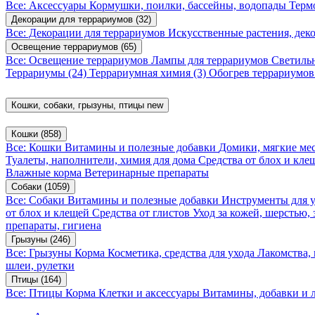
Все: Аксессуары
Кормушки, поилки, бассейны, водопады
Терм
Декорации для террариумов
(32)
Все: Декорации для террариумов
Искусственные растения, де
Освещение террариумов
(65)
Все: Освещение террариумов
Лампы для террариумов
Светиль
Террариумы
(24)
Террариумная химия
(3)
Обогрев террариумо
Кошки, собаки, грызуны, птицы
new
Кошки
(858)
Все: Кошки
Витамины и полезные добавки
Домики, мягкие мес
Туалеты, наполнители, химия для дома
Средства от блох и кл
Влажные корма
Ветеринарные препараты
Собаки
(1059)
Все: Собаки
Витамины и полезные добавки
Инструменты для 
от блох и клещей
Средства от глистов
Уход за кожей, шерстью,
препараты, гигиена
Грызуны
(246)
Все: Грызуны
Корма
Косметика, средства для ухода
Лакомства,
шлеи, рулетки
Птицы
(164)
Все: Птицы
Корма
Клетки и аксессуары
Витамины, добавки и 