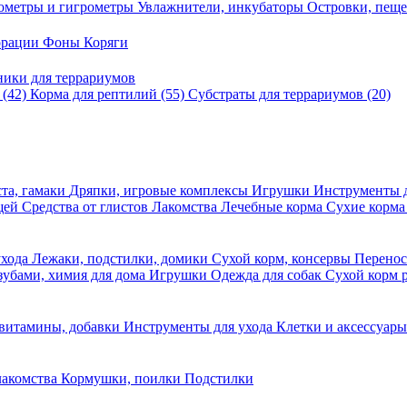
ометры и гигрометры
Увлажнители, инкубаторы
Островки, пещ
корации
Фоны
Коряги
ники для террариумов
в
(42)
Корма для рептилий
(55)
Субстраты для террариумов
(20)
та, гамаки
Дряпки, игровые комплексы
Игрушки
Инструменты 
ещей
Средства от глистов
Лакомства
Лечебные корма
Сухие корма
ухода
Лежаки, подстилки, домики
Сухой корм, консервы
Перено
 зубами, химия для дома
Игрушки
Одежда для собак
Сухой корм 
 витамины, добавки
Инструменты для ухода
Клетки и аксессуар
лакомства
Кормушки, поилки
Подстилки