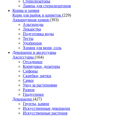
Стерилизаторы
Лампы для стерилизаторов
Корма и химия
Корм для рыбок и креветок
(229)
Аквариумная химия
(393)
Альгициды
Лекарства
Подготовка воды
Тесты
Удобрения
Химия для моря, соль
Декорации и аксессуары
Аксессуары
(164)
Отсадники
Кормушки, дозаторы
Сифоны
Скребки, щетки
Сачки
Уход за растениями
Разное
Градусники
Декорации
(427)
Грунты, камни
Искусственные декорации
Искусственные растения