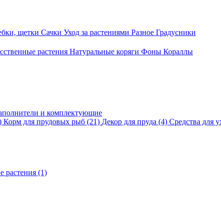
ебки, щетки
Сачки
Уход за растениями
Разное
Градусники
сственные растения
Натуральные коряги
Фоны
Кораллы
аполнители и комплектующие
)
Корм для прудовых рыб
(21)
Декор для пруда
(4)
Средства для у
е растения
(1)