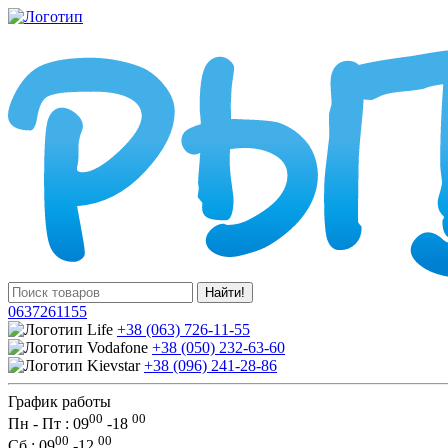
Найти!
0637261155
+38 (063) 726-11-55
+38 (050) 232-63-60
+38 (096) 241-28-86
График работы
00
00
Пн - Пт : 09
-
18
00
00
Сб
: 09
-
12