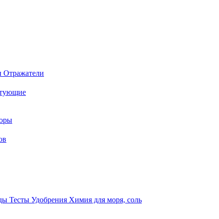
ы
Отражатели
ктующие
торы
ов
оды
Тесты
Удобрения
Химия для моря, соль