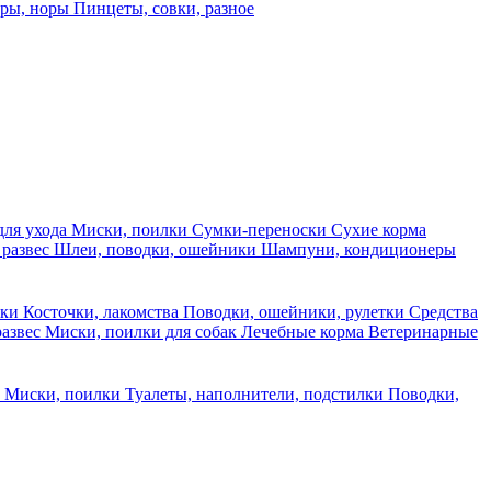
еры, норы
Пинцеты, совки, разное
для ухода
Миски, поилки
Сумки-переноски
Сухие корма
 развес
Шлеи, поводки, ошейники
Шампуни, кондиционеры
ски
Косточки, лакомства
Поводки, ошейники, рулетки
Средства
развес
Миски, поилки для собак
Лечебные корма
Ветеринарные
ы
Миски, поилки
Туалеты, наполнители, подстилки
Поводки,