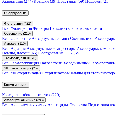
Аквариумы
(274)
Крышки
(39)
Подставки
(59)
Поддоны
(21)
Оборудование
Фильтрация
(421)
Все: Фильтрация
Фильтры
Наполнители
Запасные части
Освещение
(210)
Все: Освещение
Аквариумные лампы
Светильники
Аксессуар
Аэрация
(110)
Все: Аэрация
Аквариумные компрессоры
Аксессуары, компле
Помпы, насосы
(65)
Оборудование CO2
(55)
Терморегуляция
(96)
Все: Терморегуляция
Нагреватели
Холодильники
Терморегуля
УФ стерилизация
(25)
Все: УФ стерилизация
Стерилизаторы
Лампы для стерилизатор
Корма и химия
Корм для рыбок и креветок
(229)
Аквариумная химия
(393)
Все: Аквариумная химия
Альгициды
Лекарства
Подготовка в