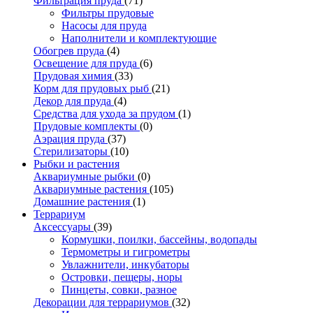
Фильтрация пруда
(71)
Фильтры прудовые
Насосы для пруда
Наполнители и комплектующие
Обогрев пруда
(4)
Освещение для пруда
(6)
Прудовая химия
(33)
Корм для прудовых рыб
(21)
Декор для пруда
(4)
Средства для ухода за прудом
(1)
Прудовые комплекты
(0)
Аэрация пруда
(37)
Стерилизаторы
(10)
Рыбки и растения
Аквариумные рыбки
(0)
Аквариумные растения
(105)
Домашние растения
(1)
Террариум
Аксессуары
(39)
Кормушки, поилки, бассейны, водопады
Термометры и гигрометры
Увлажнители, инкубаторы
Островки, пещеры, норы
Пинцеты, совки, разное
Декорации для террариумов
(32)