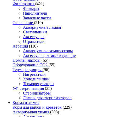
Фильтрация
(421)
Фильтры
Наполнители
Запасные части
Освещение
(210)
Аквариумные лампы
Светильники
Аксессуары
Отражатели
Аэрация
(110)
Аквариумные компрессоры
Аксессуары, комплектующие
Помпы, насосы
(65)
Оборудование CO2
(55)
Терморегуляция
(96)
Нагреватели
Холодильники
Терморегуляторы
УФ стерилизация
(25)
Стерилизаторы
Лампы для стерилизаторов
Корма и химия
Корм для рыбок и креветок
(229)
Аквариумная химия
(393)
Альгициды