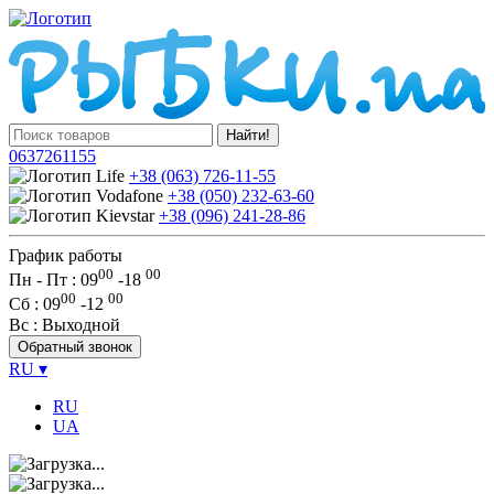
Найти!
0637261155
+38 (063) 726-11-55
+38 (050) 232-63-60
+38 (096) 241-28-86
График работы
00
00
Пн - Пт : 09
-
18
00
00
Сб
: 09
-
12
Вс
: Выходной
Обратный звонок
RU
▾
RU
UA