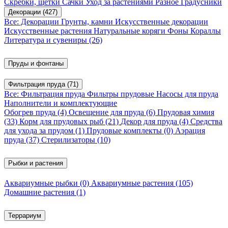
Скребки, щетки
Сачки
Уход за растениями
Разное
Градусники
Декорации
(427)
Все: Декорации
Грунты, камни
Искусственные декорации
Искусственные растения
Натуральные коряги
Фоны
Кораллы
Литература и сувениры
(26)
Пруды и фонтаны
Фильтрация пруда
(71)
Все: Фильтрация пруда
Фильтры прудовые
Насосы для пруда
Наполнители и комплектующие
Обогрев пруда
(4)
Освещение для пруда
(6)
Прудовая химия
(33)
Корм для прудовых рыб
(21)
Декор для пруда
(4)
Средства
для ухода за прудом
(1)
Прудовые комплекты
(0)
Аэрация
пруда
(37)
Стерилизаторы
(10)
Рыбки и растения
Аквариумные рыбки
(0)
Аквариумные растения
(105)
Домашние растения
(1)
Террариум