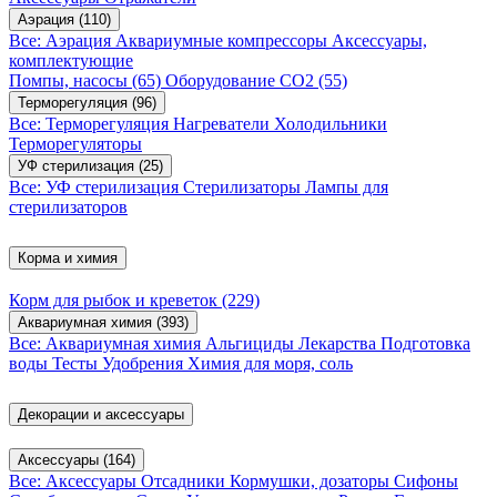
Аэрация
(110)
Все: Аэрация
Аквариумные компрессоры
Аксессуары,
комплектующие
Помпы, насосы
(65)
Оборудование CO2
(55)
Терморегуляция
(96)
Все: Терморегуляция
Нагреватели
Холодильники
Терморегуляторы
УФ стерилизация
(25)
Все: УФ стерилизация
Стерилизаторы
Лампы для
стерилизаторов
Корма и химия
Корм для рыбок и креветок
(229)
Аквариумная химия
(393)
Все: Аквариумная химия
Альгициды
Лекарства
Подготовка
воды
Тесты
Удобрения
Химия для моря, соль
Декорации и аксессуары
Аксессуары
(164)
Все: Аксессуары
Отсадники
Кормушки, дозаторы
Сифоны