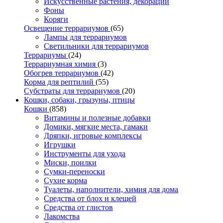
Искусственные растения, декорации
Фоны
Коряги
Освещение террариумов
(65)
Лампы для террариумов
Светильники для террариумов
Террариумы
(24)
Террариумная химия
(3)
Обогрев террариумов
(42)
Корма для рептилий
(55)
Субстраты для террариумов
(20)
Кошки, собаки, грызуны, птицы
Кошки
(858)
Витамины и полезные добавки
Домики, мягкие места, гамаки
Дряпки, игровые комплексы
Игрушки
Инструменты для ухода
Миски, поилки
Сумки-переноски
Сухие корма
Туалеты, наполнители, химия для дома
Средства от блох и клещей
Средства от глистов
Лакомства