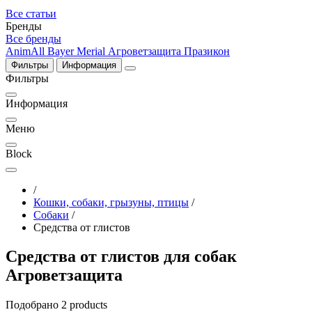
Все статьи
Бренды
Все бренды
AnimAll
Bayer
Merial
Агроветзащита
Празикон
Фильтры
Информация
Фильтры
Информация
Меню
Block
/
Кошки, собаки, грызуны, птицы
/
Собаки
/
Средства от глистов
Средства от глистов для собак
Агроветзащита
Подобрано 2 products