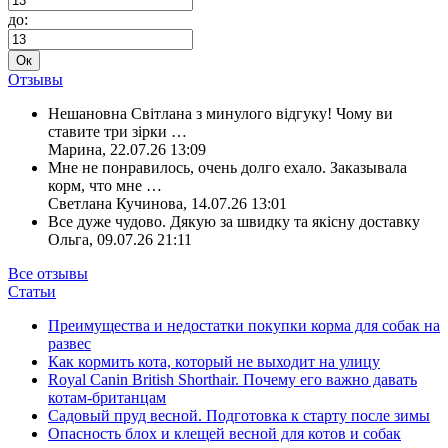
до:
Ок
Отзывы
Нешановна Світлана з минулого відгуку! Чому ви
ставите три зірки
…
Марина
,
22.07.26 13:09
Мне не понравилось, очень долго ехало. Заказывала
корм, что мне
…
Светлана Кучинова
,
14.07.26 13:01
Все дуже чудово. Дякую за швидку та якісну доставку
Ольга
,
09.07.26 21:11
Все отзывы
Статьи
Преимущества и недостатки покупки корма для собак на
развес
Как кормить кота, который не выходит на улицу
Royal Canin British Shorthair. Почему его важно давать
котам-британцам
Садовый пруд весной. Подготовка к старту после зимы
Опасность блох и клещей весной для котов и собак