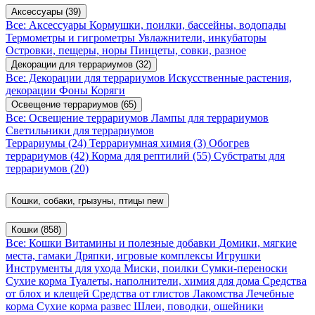
Аксессуары
(39)
Все: Аксессуары
Кормушки, поилки, бассейны, водопады
Термометры и гигрометры
Увлажнители, инкубаторы
Островки, пещеры, норы
Пинцеты, совки, разное
Декорации для террариумов
(32)
Все: Декорации для террариумов
Искусственные растения,
декорации
Фоны
Коряги
Освещение террариумов
(65)
Все: Освещение террариумов
Лампы для террариумов
Светильники для террариумов
Террариумы
(24)
Террариумная химия
(3)
Обогрев
террариумов
(42)
Корма для рептилий
(55)
Субстраты для
террариумов
(20)
Кошки, собаки, грызуны, птицы
new
Кошки
(858)
Все: Кошки
Витамины и полезные добавки
Домики, мягкие
места, гамаки
Дряпки, игровые комплексы
Игрушки
Инструменты для ухода
Миски, поилки
Сумки-переноски
Сухие корма
Туалеты, наполнители, химия для дома
Средства
от блох и клещей
Средства от глистов
Лакомства
Лечебные
корма
Сухие корма развес
Шлеи, поводки, ошейники