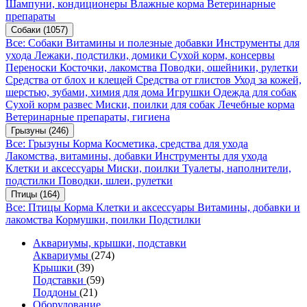
Шампуни, кондиционеры
Влажные корма
Ветеринарные
препараты
Собаки
(1057)
Все: Собаки
Витамины и полезные добавки
Инструменты для
ухода
Лежаки, подстилки, домики
Сухой корм, консервы
Переноски
Косточки, лакомства
Поводки, ошейники, рулетки
Средства от блох и клещей
Средства от глистов
Уход за кожей,
шерстью, зубами, химия для дома
Игрушки
Одежда для собак
Сухой корм развес
Миски, поилки для собак
Лечебные корма
Ветеринарные препараты, гигиена
Грызуны
(246)
Все: Грызуны
Корма
Косметика, средства для ухода
Лакомства, витамины, добавки
Инструменты для ухода
Клетки и аксессуары
Миски, поилки
Туалеты, наполнители,
подстилки
Поводки, шлеи, рулетки
Птицы
(164)
Все: Птицы
Корма
Клетки и аксессуары
Витамины, добавки и
лакомства
Кормушки, поилки
Подстилки
Аквариумы, крышки, подставки
Аквариумы
(274)
Крышки
(39)
Подставки
(59)
Поддоны
(21)
Оборудование