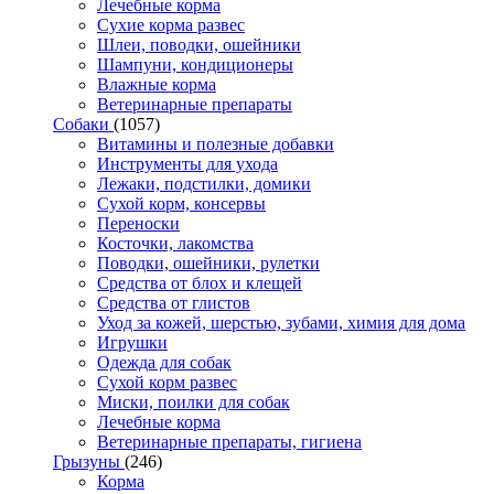
Лечебные корма
Сухие корма развес
Шлеи, поводки, ошейники
Шампуни, кондиционеры
Влажные корма
Ветеринарные препараты
Собаки
(1057)
Витамины и полезные добавки
Инструменты для ухода
Лежаки, подстилки, домики
Сухой корм, консервы
Переноски
Косточки, лакомства
Поводки, ошейники, рулетки
Средства от блох и клещей
Средства от глистов
Уход за кожей, шерстью, зубами, химия для дома
Игрушки
Одежда для собак
Сухой корм развес
Миски, поилки для собак
Лечебные корма
Ветеринарные препараты, гигиена
Грызуны
(246)
Корма