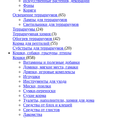
Искусственные растения, декорации
Фоны
Коряги
Освещение террариумов
(65)
Лампы для террариумов
Светильники для террариумов
Террариумы
(24)
Террариумная химия
(3)
Обогрев террариумов
(42)
Корма для рептилий
(55)
Субстраты для террариумов
(20)
Кошки, собаки, грызуны, птицы
Кошки
(858)
Витамины и полезные добавки
Домики, мягкие места, гамаки
Дряпки, игровые комплексы
Игрушки
Инструменты для ухода
Миски, поилки
Сумки-переноски
Сухие корма
Туалеты, наполнители, химия для дома
Средства от блох и клещей
Средства от глистов
Лакомства