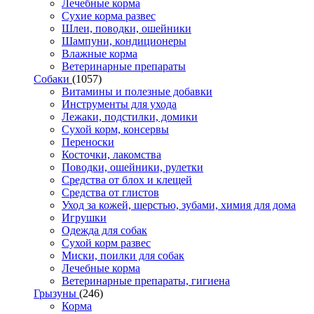
Лечебные корма
Сухие корма развес
Шлеи, поводки, ошейники
Шампуни, кондиционеры
Влажные корма
Ветеринарные препараты
Собаки
(1057)
Витамины и полезные добавки
Инструменты для ухода
Лежаки, подстилки, домики
Сухой корм, консервы
Переноски
Косточки, лакомства
Поводки, ошейники, рулетки
Средства от блох и клещей
Средства от глистов
Уход за кожей, шерстью, зубами, химия для дома
Игрушки
Одежда для собак
Сухой корм развес
Миски, поилки для собак
Лечебные корма
Ветеринарные препараты, гигиена
Грызуны
(246)
Корма