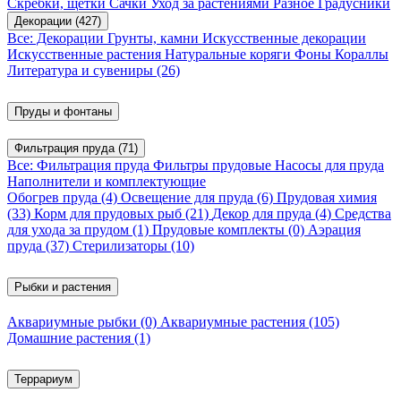
Скребки, щетки
Сачки
Уход за растениями
Разное
Градусники
Декорации
(427)
Все: Декорации
Грунты, камни
Искусственные декорации
Искусственные растения
Натуральные коряги
Фоны
Кораллы
Литература и сувениры
(26)
Пруды и фонтаны
Фильтрация пруда
(71)
Все: Фильтрация пруда
Фильтры прудовые
Насосы для пруда
Наполнители и комплектующие
Обогрев пруда
(4)
Освещение для пруда
(6)
Прудовая химия
(33)
Корм для прудовых рыб
(21)
Декор для пруда
(4)
Средства
для ухода за прудом
(1)
Прудовые комплекты
(0)
Аэрация
пруда
(37)
Стерилизаторы
(10)
Рыбки и растения
Аквариумные рыбки
(0)
Аквариумные растения
(105)
Домашние растения
(1)
Террариум