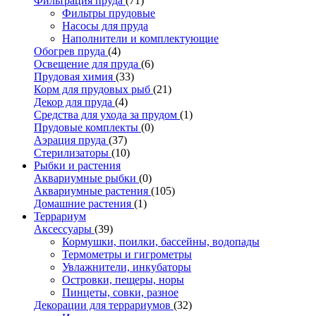
Фильтрация пруда
(71)
Фильтры прудовые
Насосы для пруда
Наполнители и комплектующие
Обогрев пруда
(4)
Освещение для пруда
(6)
Прудовая химия
(33)
Корм для прудовых рыб
(21)
Декор для пруда
(4)
Средства для ухода за прудом
(1)
Прудовые комплекты
(0)
Аэрация пруда
(37)
Стерилизаторы
(10)
Рыбки и растения
Аквариумные рыбки
(0)
Аквариумные растения
(105)
Домашние растения
(1)
Террариум
Аксессуары
(39)
Кормушки, поилки, бассейны, водопады
Термометры и гигрометры
Увлажнители, инкубаторы
Островки, пещеры, норы
Пинцеты, совки, разное
Декорации для террариумов
(32)