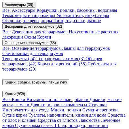
Аксессуары
(39)
Все: Аксессуары
Кормушки, поилки, бассейны, водопады
Термометры и гигрометры
Увлажнители, инкубаторы
Островки, пещеры, норы
Пинцеты, совки, разное
Декорации для террариумов
(32)
Все: Декорации для террариумов
Искусственные растения,
декорации
Фоны
Коряги
Освещение террариумов
(65)
Все: Освещение террариумов
Лампы для террариумов
Светильники для террариумов
Террариумы
(24)
Террариумная химия
(3)
Обогрев
террариумов
(42)
Корма для рептилий
(55)
Субстраты для
террариумов
(20)
Кошки, собаки, грызуны, птицы
new
Кошки
(858)
Все: Кошки
Витамины и полезные добавки
Домики, мягкие
места, гамаки
Дряпки, игровые комплексы
Игрушки
Инструменты для ухода
Миски, поилки
Сумки-переноски
Сухие корма
Туалеты, наполнители, химия для дома
Средства
от блох и клещей
Средства от глистов
Лакомства
Лечебные
корма
Сухие корма развес
Шлеи, поводки, ошейники