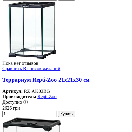
Пока нет отзывов
Сравнить
В список желаний
Террариум Repti-Zoo 21x21x30 см
Артикул:
RZ-AK03BG
Производитель:
Repti-Zoo
Доступно ⓘ
2626
грн
Купить