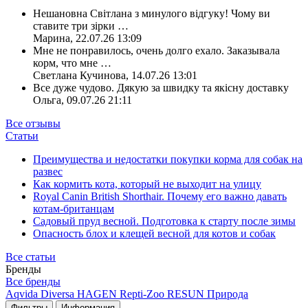
Нешановна Світлана з минулого відгуку! Чому ви
ставите три зірки
…
Марина
,
22.07.26 13:09
Мне не понравилось, очень долго ехало. Заказывала
корм, что мне
…
Светлана Кучинова
,
14.07.26 13:01
Все дуже чудово. Дякую за швидку та якісну доставку
Ольга
,
09.07.26 21:11
Все отзывы
Статьи
Преимущества и недостатки покупки корма для собак на
развес
Как кормить кота, который не выходит на улицу
Royal Canin British Shorthair. Почему его важно давать
котам-британцам
Садовый пруд весной. Подготовка к старту после зимы
Опасность блох и клещей весной для котов и собак
Все статьи
Бренды
Все бренды
Aqvida
Diversa
HAGEN
Repti-Zoo
RESUN
Природа
Фильтры
Информация