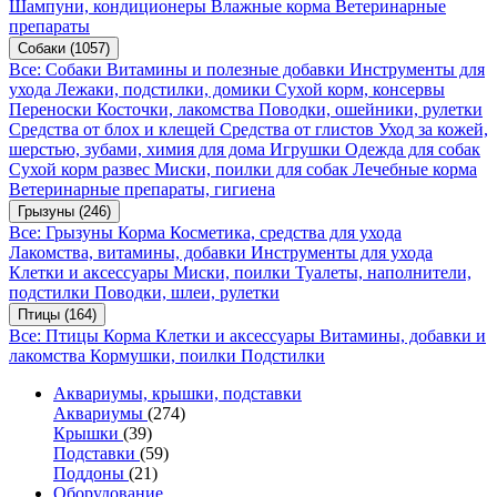
Шампуни, кондиционеры
Влажные корма
Ветеринарные
препараты
Собаки
(1057)
Все: Собаки
Витамины и полезные добавки
Инструменты для
ухода
Лежаки, подстилки, домики
Сухой корм, консервы
Переноски
Косточки, лакомства
Поводки, ошейники, рулетки
Средства от блох и клещей
Средства от глистов
Уход за кожей,
шерстью, зубами, химия для дома
Игрушки
Одежда для собак
Сухой корм развес
Миски, поилки для собак
Лечебные корма
Ветеринарные препараты, гигиена
Грызуны
(246)
Все: Грызуны
Корма
Косметика, средства для ухода
Лакомства, витамины, добавки
Инструменты для ухода
Клетки и аксессуары
Миски, поилки
Туалеты, наполнители,
подстилки
Поводки, шлеи, рулетки
Птицы
(164)
Все: Птицы
Корма
Клетки и аксессуары
Витамины, добавки и
лакомства
Кормушки, поилки
Подстилки
Аквариумы, крышки, подставки
Аквариумы
(274)
Крышки
(39)
Подставки
(59)
Поддоны
(21)
Оборудование