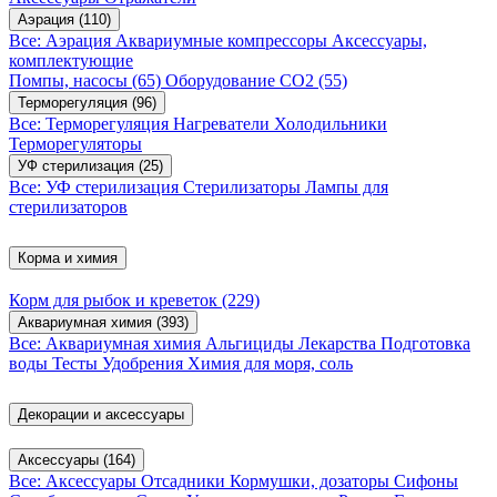
Аэрация
(110)
Все: Аэрация
Аквариумные компрессоры
Аксессуары,
комплектующие
Помпы, насосы
(65)
Оборудование CO2
(55)
Терморегуляция
(96)
Все: Терморегуляция
Нагреватели
Холодильники
Терморегуляторы
УФ стерилизация
(25)
Все: УФ стерилизация
Стерилизаторы
Лампы для
стерилизаторов
Корма и химия
Корм для рыбок и креветок
(229)
Аквариумная химия
(393)
Все: Аквариумная химия
Альгициды
Лекарства
Подготовка
воды
Тесты
Удобрения
Химия для моря, соль
Декорации и аксессуары
Аксессуары
(164)
Все: Аксессуары
Отсадники
Кормушки, дозаторы
Сифоны