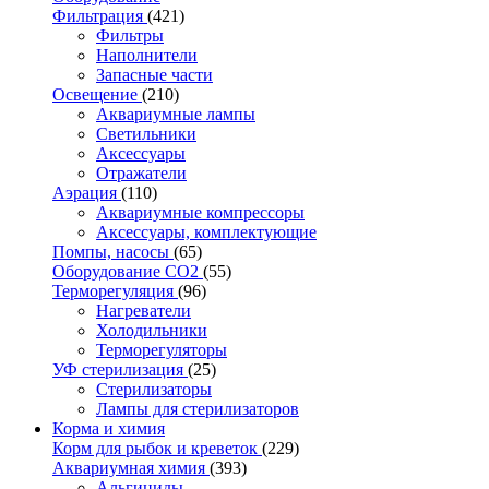
Фильтрация
(421)
Фильтры
Наполнители
Запасные части
Освещение
(210)
Аквариумные лампы
Светильники
Аксессуары
Отражатели
Аэрация
(110)
Аквариумные компрессоры
Аксессуары, комплектующие
Помпы, насосы
(65)
Оборудование CO2
(55)
Терморегуляция
(96)
Нагреватели
Холодильники
Терморегуляторы
УФ стерилизация
(25)
Стерилизаторы
Лампы для стерилизаторов
Корма и химия
Корм для рыбок и креветок
(229)
Аквариумная химия
(393)
Альгициды