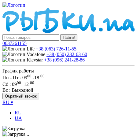
Найти!
0637261155
+38 (063) 726-11-55
+38 (050) 232-63-60
+38 (096) 241-28-86
График работы
00
00
Пн - Пт : 09
-
18
00
00
Сб
: 09
-
12
Вс
: Выходной
Обратный звонок
RU
▾
RU
UA