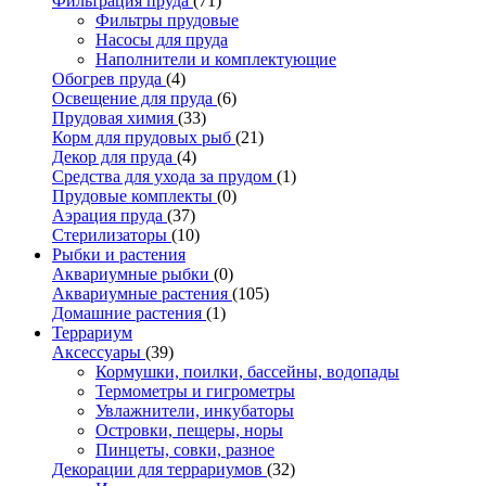
Фильтрация пруда
(71)
Фильтры прудовые
Насосы для пруда
Наполнители и комплектующие
Обогрев пруда
(4)
Освещение для пруда
(6)
Прудовая химия
(33)
Корм для прудовых рыб
(21)
Декор для пруда
(4)
Средства для ухода за прудом
(1)
Прудовые комплекты
(0)
Аэрация пруда
(37)
Стерилизаторы
(10)
Рыбки и растения
Аквариумные рыбки
(0)
Аквариумные растения
(105)
Домашние растения
(1)
Террариум
Аксессуары
(39)
Кормушки, поилки, бассейны, водопады
Термометры и гигрометры
Увлажнители, инкубаторы
Островки, пещеры, норы
Пинцеты, совки, разное
Декорации для террариумов
(32)