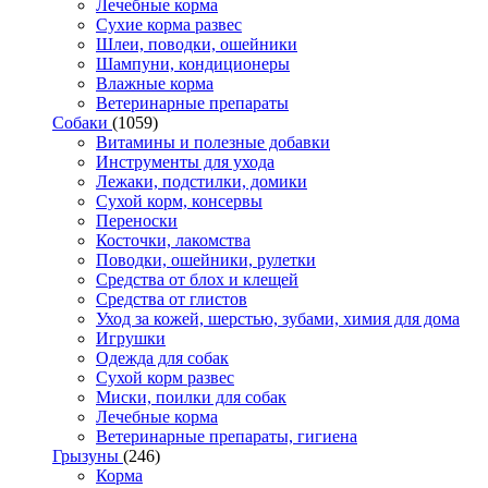
Лечебные корма
Сухие корма развес
Шлеи, поводки, ошейники
Шампуни, кондиционеры
Влажные корма
Ветеринарные препараты
Собаки
(1059)
Витамины и полезные добавки
Инструменты для ухода
Лежаки, подстилки, домики
Сухой корм, консервы
Переноски
Косточки, лакомства
Поводки, ошейники, рулетки
Средства от блох и клещей
Средства от глистов
Уход за кожей, шерстью, зубами, химия для дома
Игрушки
Одежда для собак
Сухой корм развес
Миски, поилки для собак
Лечебные корма
Ветеринарные препараты, гигиена
Грызуны
(246)
Корма