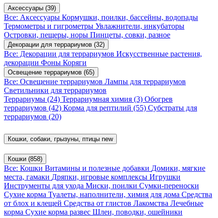
Аксессуары
(39)
Все: Аксессуары
Кормушки, поилки, бассейны, водопады
Термометры и гигрометры
Увлажнители, инкубаторы
Островки, пещеры, норы
Пинцеты, совки, разное
Декорации для террариумов
(32)
Все: Декорации для террариумов
Искусственные растения,
декорации
Фоны
Коряги
Освещение террариумов
(65)
Все: Освещение террариумов
Лампы для террариумов
Светильники для террариумов
Террариумы
(24)
Террариумная химия
(3)
Обогрев
террариумов
(42)
Корма для рептилий
(55)
Субстраты для
террариумов
(20)
Кошки, собаки, грызуны, птицы
new
Кошки
(858)
Все: Кошки
Витамины и полезные добавки
Домики, мягкие
места, гамаки
Дряпки, игровые комплексы
Игрушки
Инструменты для ухода
Миски, поилки
Сумки-переноски
Сухие корма
Туалеты, наполнители, химия для дома
Средства
от блох и клещей
Средства от глистов
Лакомства
Лечебные
корма
Сухие корма развес
Шлеи, поводки, ошейники