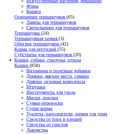
Искусственные растения, декорации
Фоны
Коряги
Освещение террариумов
(65)
Лампы для террариумов
Светильники для террариумов
Террариумы
(24)
Террариумная химия
(3)
Обогрев террариумов
(42)
Корма для рептилий
(55)
Субстраты для террариумов
(20)
Кошки, собаки, грызуны, птицы
Кошки
(858)
Витамины и полезные добавки
Домики, мягкие места, гамаки
Дряпки, игровые комплексы
Игрушки
Инструменты для ухода
Миски, поилки
Сумки-переноски
Сухие корма
Туалеты, наполнители, химия для дома
Средства от блох и клещей
Средства от глистов
Лакомства