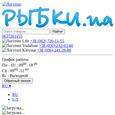
Найти!
0637261155
+38 (063) 726-11-55
+38 (050) 232-63-60
+38 (096) 241-28-86
График работы
00
00
Пн - Пт : 09
-
18
00
00
Сб
: 09
-
12
Вс
: Выходной
Обратный звонок
RU
▾
RU
UA