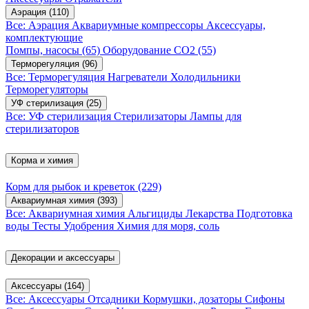
Аэрация
(110)
Все: Аэрация
Аквариумные компрессоры
Аксессуары,
комплектующие
Помпы, насосы
(65)
Оборудование CO2
(55)
Терморегуляция
(96)
Все: Терморегуляция
Нагреватели
Холодильники
Терморегуляторы
УФ стерилизация
(25)
Все: УФ стерилизация
Стерилизаторы
Лампы для
стерилизаторов
Корма и химия
Корм для рыбок и креветок
(229)
Аквариумная химия
(393)
Все: Аквариумная химия
Альгициды
Лекарства
Подготовка
воды
Тесты
Удобрения
Химия для моря, соль
Декорации и аксессуары
Аксессуары
(164)
Все: Аксессуары
Отсадники
Кормушки, дозаторы
Сифоны