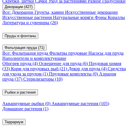
Скребки, щетки
Сачки
Уход за растениями
Разное
Градусники
Декорации
(427)
Все: Декорации
Грунты, камни
Искусственные декорации
Искусственные растения
Натуральные коряги
Фоны
Кораллы
Литература и сувениры
(26)
Пруды и фонтаны
Фильтрация пруда
(71)
Все: Фильтрация пруда
Фильтры прудовые
Насосы для пруда
Наполнители и комплектующие
Обогрев пруда
(4)
Освещение для пруда
(6)
Прудовая химия
(33)
Корм для прудовых рыб
(21)
Декор для пруда
(4)
Средства
для ухода за прудом
(1)
Прудовые комплекты
(0)
Аэрация
пруда
(37)
Стерилизаторы
(10)
Рыбки и растения
Аквариумные рыбки
(0)
Аквариумные растения
(105)
Домашние растения
(1)
Террариум