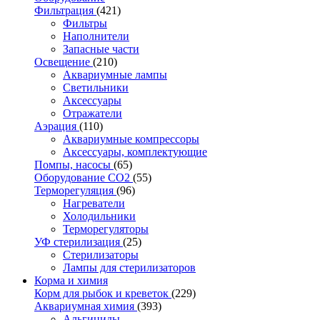
Фильтрация
(421)
Фильтры
Наполнители
Запасные части
Освещение
(210)
Аквариумные лампы
Светильники
Аксессуары
Отражатели
Аэрация
(110)
Аквариумные компрессоры
Аксессуары, комплектующие
Помпы, насосы
(65)
Оборудование CO2
(55)
Терморегуляция
(96)
Нагреватели
Холодильники
Терморегуляторы
УФ стерилизация
(25)
Стерилизаторы
Лампы для стерилизаторов
Корма и химия
Корм для рыбок и креветок
(229)
Аквариумная химия
(393)
Альгициды