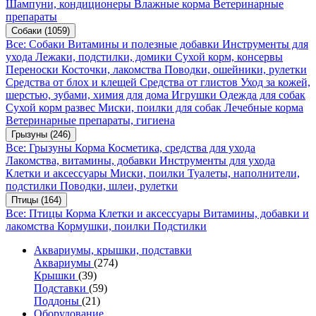
Шампуни, кондиционеры
Влажные корма
Ветеринарные
препараты
Собаки
(1059)
Все: Собаки
Витамины и полезные добавки
Инструменты для
ухода
Лежаки, подстилки, домики
Сухой корм, консервы
Переноски
Косточки, лакомства
Поводки, ошейники, рулетки
Средства от блох и клещей
Средства от глистов
Уход за кожей,
шерстью, зубами, химия для дома
Игрушки
Одежда для собак
Сухой корм развес
Миски, поилки для собак
Лечебные корма
Ветеринарные препараты, гигиена
Грызуны
(246)
Все: Грызуны
Корма
Косметика, средства для ухода
Лакомства, витамины, добавки
Инструменты для ухода
Клетки и аксессуары
Миски, поилки
Туалеты, наполнители,
подстилки
Поводки, шлеи, рулетки
Птицы
(164)
Все: Птицы
Корма
Клетки и аксессуары
Витамины, добавки и
лакомства
Кормушки, поилки
Подстилки
Аквариумы, крышки, подставки
Аквариумы
(274)
Крышки
(39)
Подставки
(59)
Поддоны
(21)
Оборудование