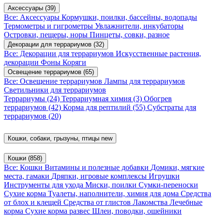
Аксессуары
(39)
Все: Аксессуары
Кормушки, поилки, бассейны, водопады
Термометры и гигрометры
Увлажнители, инкубаторы
Островки, пещеры, норы
Пинцеты, совки, разное
Декорации для террариумов
(32)
Все: Декорации для террариумов
Искусственные растения,
декорации
Фоны
Коряги
Освещение террариумов
(65)
Все: Освещение террариумов
Лампы для террариумов
Светильники для террариумов
Террариумы
(24)
Террариумная химия
(3)
Обогрев
террариумов
(42)
Корма для рептилий
(55)
Субстраты для
террариумов
(20)
Кошки, собаки, грызуны, птицы
new
Кошки
(858)
Все: Кошки
Витамины и полезные добавки
Домики, мягкие
места, гамаки
Дряпки, игровые комплексы
Игрушки
Инструменты для ухода
Миски, поилки
Сумки-переноски
Сухие корма
Туалеты, наполнители, химия для дома
Средства
от блох и клещей
Средства от глистов
Лакомства
Лечебные
корма
Сухие корма развес
Шлеи, поводки, ошейники