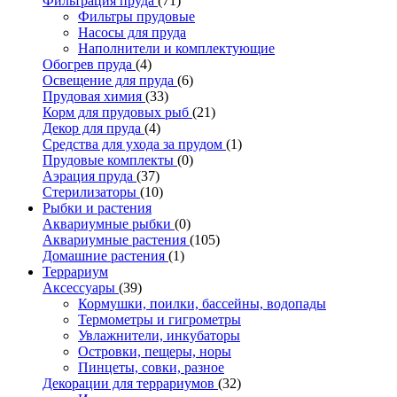
Фильтрация пруда
(71)
Фильтры прудовые
Насосы для пруда
Наполнители и комплектующие
Обогрев пруда
(4)
Освещение для пруда
(6)
Прудовая химия
(33)
Корм для прудовых рыб
(21)
Декор для пруда
(4)
Средства для ухода за прудом
(1)
Прудовые комплекты
(0)
Аэрация пруда
(37)
Стерилизаторы
(10)
Рыбки и растения
Аквариумные рыбки
(0)
Аквариумные растения
(105)
Домашние растения
(1)
Террариум
Аксессуары
(39)
Кормушки, поилки, бассейны, водопады
Термометры и гигрометры
Увлажнители, инкубаторы
Островки, пещеры, норы
Пинцеты, совки, разное
Декорации для террариумов
(32)