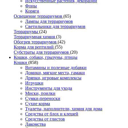
Искусственные растения, декорации
Фоны
Коряги
Освещение террариумов
(65)
Лампы для террариумов
Светильники для террариумов
Террариумы
(24)
Террариумная химия
(3)
Обогрев террариумов
(42)
Корма для рептилий
(55)
Субстраты для террариумов
(20)
Кошки, собаки, грызуны, птицы
Кошки
(858)
Витамины и полезные добавки
Домики, мягкие места, гамаки
Дряпки, игровые комплексы
Игрушки
Инструменты для ухода
Миски, поилки
Сумки-переноски
Сухие корма
Туалеты, наполнители, химия для дома
Средства от блох и клещей
Средства от глистов
Лакомства