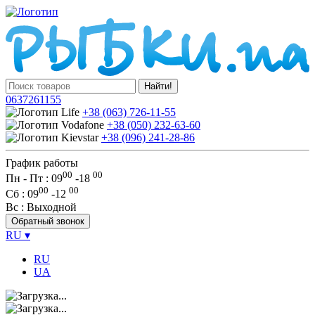
Найти!
0637261155
+38 (063) 726-11-55
+38 (050) 232-63-60
+38 (096) 241-28-86
График работы
00
00
Пн - Пт : 09
-
18
00
00
Сб
: 09
-
12
Вс
: Выходной
Обратный звонок
RU
▾
RU
UA