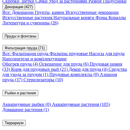
Скребки, щетки
Сачки
Уход за растениями
Разное
Градусники
Декорации
(427)
Все: Декорации
Грунты, камни
Искусственные декорации
Искусственные растения
Натуральные коряги
Фоны
Кораллы
Литература и сувениры
(26)
Пруды и фонтаны
Фильтрация пруда
(71)
Все: Фильтрация пруда
Фильтры прудовые
Насосы для пруда
Наполнители и комплектующие
Обогрев пруда
(4)
Освещение для пруда
(6)
Прудовая химия
(33)
Корм для прудовых рыб
(21)
Декор для пруда
(4)
Средства
для ухода за прудом
(1)
Прудовые комплекты
(0)
Аэрация
пруда
(37)
Стерилизаторы
(10)
Рыбки и растения
Аквариумные рыбки
(0)
Аквариумные растения
(105)
Домашние растения
(1)
Террариум