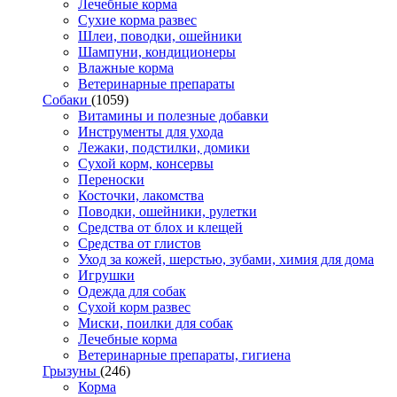
Лечебные корма
Сухие корма развес
Шлеи, поводки, ошейники
Шампуни, кондиционеры
Влажные корма
Ветеринарные препараты
Собаки
(1059)
Витамины и полезные добавки
Инструменты для ухода
Лежаки, подстилки, домики
Сухой корм, консервы
Переноски
Косточки, лакомства
Поводки, ошейники, рулетки
Средства от блох и клещей
Средства от глистов
Уход за кожей, шерстью, зубами, химия для дома
Игрушки
Одежда для собак
Сухой корм развес
Миски, поилки для собак
Лечебные корма
Ветеринарные препараты, гигиена
Грызуны
(246)
Корма