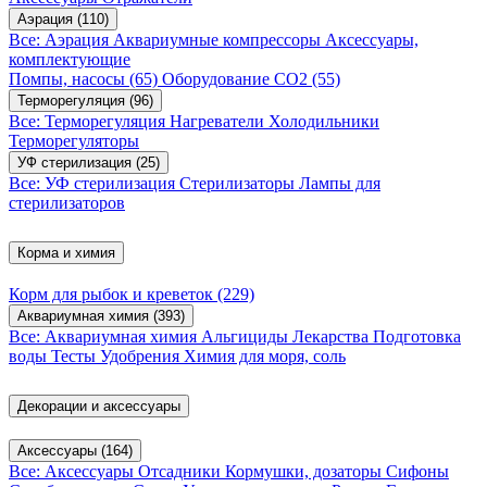
Аэрация
(110)
Все: Аэрация
Аквариумные компрессоры
Аксессуары,
комплектующие
Помпы, насосы
(65)
Оборудование CO2
(55)
Терморегуляция
(96)
Все: Терморегуляция
Нагреватели
Холодильники
Терморегуляторы
УФ стерилизация
(25)
Все: УФ стерилизация
Стерилизаторы
Лампы для
стерилизаторов
Корма и химия
Корм для рыбок и креветок
(229)
Аквариумная химия
(393)
Все: Аквариумная химия
Альгициды
Лекарства
Подготовка
воды
Тесты
Удобрения
Химия для моря, соль
Декорации и аксессуары
Аксессуары
(164)
Все: Аксессуары
Отсадники
Кормушки, дозаторы
Сифоны