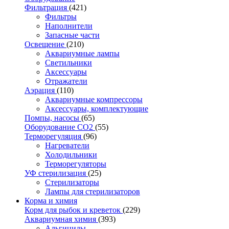
Фильтрация
(421)
Фильтры
Наполнители
Запасные части
Освещение
(210)
Аквариумные лампы
Светильники
Аксессуары
Отражатели
Аэрация
(110)
Аквариумные компрессоры
Аксессуары, комплектующие
Помпы, насосы
(65)
Оборудование CO2
(55)
Терморегуляция
(96)
Нагреватели
Холодильники
Терморегуляторы
УФ стерилизация
(25)
Стерилизаторы
Лампы для стерилизаторов
Корма и химия
Корм для рыбок и креветок
(229)
Аквариумная химия
(393)
Альгициды