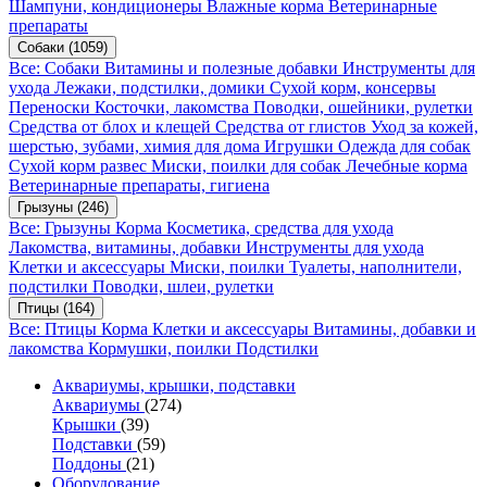
Шампуни, кондиционеры
Влажные корма
Ветеринарные
препараты
Собаки
(1059)
Все: Собаки
Витамины и полезные добавки
Инструменты для
ухода
Лежаки, подстилки, домики
Сухой корм, консервы
Переноски
Косточки, лакомства
Поводки, ошейники, рулетки
Средства от блох и клещей
Средства от глистов
Уход за кожей,
шерстью, зубами, химия для дома
Игрушки
Одежда для собак
Сухой корм развес
Миски, поилки для собак
Лечебные корма
Ветеринарные препараты, гигиена
Грызуны
(246)
Все: Грызуны
Корма
Косметика, средства для ухода
Лакомства, витамины, добавки
Инструменты для ухода
Клетки и аксессуары
Миски, поилки
Туалеты, наполнители,
подстилки
Поводки, шлеи, рулетки
Птицы
(164)
Все: Птицы
Корма
Клетки и аксессуары
Витамины, добавки и
лакомства
Кормушки, поилки
Подстилки
Аквариумы, крышки, подставки
Аквариумы
(274)
Крышки
(39)
Подставки
(59)
Поддоны
(21)
Оборудование