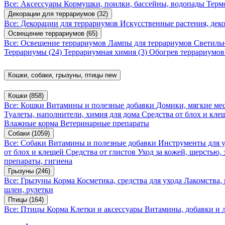
Все: Аксессуары
Кормушки, поилки, бассейны, водопады
Терм
Декорации для террариумов
(32)
Все: Декорации для террариумов
Искусственные растения, де
Освещение террариумов
(65)
Все: Освещение террариумов
Лампы для террариумов
Светиль
Террариумы
(24)
Террариумная химия
(3)
Обогрев террариумо
Кошки, собаки, грызуны, птицы
new
Кошки
(858)
Все: Кошки
Витамины и полезные добавки
Домики, мягкие мес
Туалеты, наполнители, химия для дома
Средства от блох и кл
Влажные корма
Ветеринарные препараты
Собаки
(1059)
Все: Собаки
Витамины и полезные добавки
Инструменты для 
от блох и клещей
Средства от глистов
Уход за кожей, шерстью,
препараты, гигиена
Грызуны
(246)
Все: Грызуны
Корма
Косметика, средства для ухода
Лакомства,
шлеи, рулетки
Птицы
(164)
Все: Птицы
Корма
Клетки и аксессуары
Витамины, добавки и 