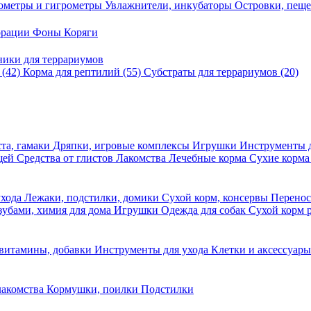
ометры и гигрометры
Увлажнители, инкубаторы
Островки, пещ
корации
Фоны
Коряги
ники для террариумов
в
(42)
Корма для рептилий
(55)
Субстраты для террариумов
(20)
та, гамаки
Дряпки, игровые комплексы
Игрушки
Инструменты 
ещей
Средства от глистов
Лакомства
Лечебные корма
Сухие корма
ухода
Лежаки, подстилки, домики
Сухой корм, консервы
Перено
 зубами, химия для дома
Игрушки
Одежда для собак
Сухой корм 
 витамины, добавки
Инструменты для ухода
Клетки и аксессуар
лакомства
Кормушки, поилки
Подстилки