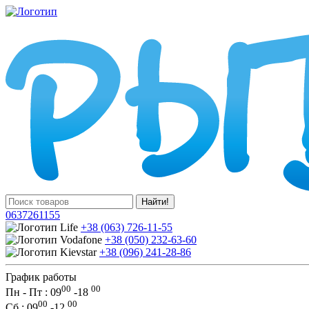
Найти!
0637261155
+38 (063) 726-11-55
+38 (050) 232-63-60
+38 (096) 241-28-86
График работы
00
00
Пн - Пт : 09
-
18
00
00
Сб
: 09
-
12