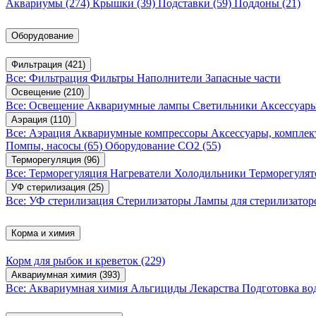
Аквариумы
(274)
Крышки
(39)
Подставки
(59)
Поддоны
(21)
Оборудование
Фильтрация
(421)
Все: Фильтрация
Фильтры
Наполнители
Запасные части
Освещение
(210)
Все: Освещение
Аквариумные лампы
Светильники
Аксессуар
Аэрация
(110)
Все: Аэрация
Аквариумные компрессоры
Аксессуары, компле
Помпы, насосы
(65)
Оборудование CO2
(55)
Терморегуляция
(96)
Все: Терморегуляция
Нагреватели
Холодильники
Терморегуля
УФ стерилизация
(25)
Все: УФ стерилизация
Стерилизаторы
Лампы для стерилизатор
Корма и химия
Корм для рыбок и креветок
(229)
Аквариумная химия
(393)
Все: Аквариумная химия
Альгициды
Лекарства
Подготовка в