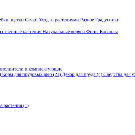
ебки, щетки
Сачки
Уход за растениями
Разное
Градусники
сственные растения
Натуральные коряги
Фоны
Кораллы
аполнители и комплектующие
)
Корм для прудовых рыб
(21)
Декор для пруда
(4)
Средства для у
е растения
(1)