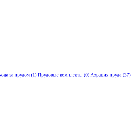
хода за прудом
(1)
Прудовые комплекты
(0)
Аэрация пруда
(37)