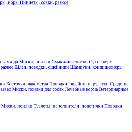
еры, норы
Пинцеты, совки, разное
для ухода
Миски, поилки
Сумки-переноски
Сухие корма
 развес
Шлеи, поводки, ошейники
Шампуни, кондиционеры
ски
Косточки, лакомства
Поводки, ошейники, рулетки
Средства
развес
Миски, поилки для собак
Лечебные корма
Ветеринарные
ы
Миски, поилки
Туалеты, наполнители, подстилки
Поводки,