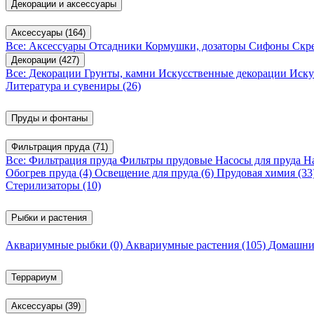
Декорации и аксессуары
Аксессуары
(164)
Все: Аксессуары
Отсадники
Кормушки, дозаторы
Сифоны
Скр
Декорации
(427)
Все: Декорации
Грунты, камни
Искусственные декорации
Иску
Литература и сувениры
(26)
Пруды и фонтаны
Фильтрация пруда
(71)
Все: Фильтрация пруда
Фильтры прудовые
Насосы для пруда
Н
Обогрев пруда
(4)
Освещение для пруда
(6)
Прудовая химия
(33
Стерилизаторы
(10)
Рыбки и растения
Аквариумные рыбки
(0)
Аквариумные растения
(105)
Домашни
Террариум
Аксессуары
(39)