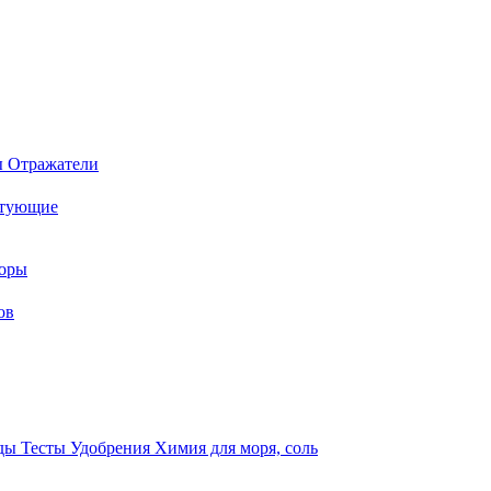
ы
Отражатели
ктующие
торы
ов
оды
Тесты
Удобрения
Химия для моря, соль