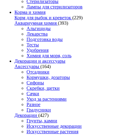
Стерилизаторы
Лампы для стерилизаторов
Корма и химия
Корм для рыбок и креветок
(229)
Аквариумная химия
(393)
Альгициды
Лекарства
Подготовка воды
Тесты
Удобрения
Химия для моря, соль
Декорации и аксессуары
Аксессуары
(164)
Отсадники
Кормушки, дозаторы
Сифоны
Скребки, щетки
Сачки
Уход за растениями
Разное
Градусники
Декорации
(427)
Грунты, камни
Искусственные декорации
Искусственные растения