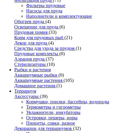
Фильтрация пруда
(71)
Фильтры прудовые
Насосы для пруда
Наполнители и комплектующие
Обогрев пруда
(4)
Освещение для пруда
(6)
Прудовая химия
(33)
Корм для прудовых рыб
(21)
Декор для пруда
(4)
Средства для ухода за прудом
(1)
Прудовые комплекты
(0)
Аэрация пруда
(37)
Стерилизаторы
(10)
Рыбки и растения
Аквариумные рыбки
(0)
Аквариумные растения
(105)
Домашние растения
(1)
Террариум
Аксессуары
(39)
Кормушки, поилки, бассейны, водопады
Термометры и гигрометры
Увлажнители, инкубаторы
Островки, пещеры, норы
Пинцеты, совки, разное
Декорации для террариумов
(32)