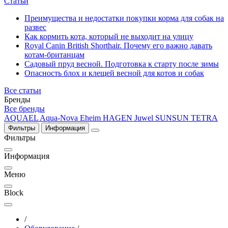
Статьи
Преимущества и недостатки покупки корма для собак на
развес
Как кормить кота, который не выходит на улицу
Royal Canin British Shorthair. Почему его важно давать
котам-британцам
Садовый пруд весной. Подготовка к старту после зимы
Опасность блох и клещей весной для котов и собак
Все статьи
Бренды
Все бренды
AQUAEL
Aqua-Nova
Eheim
HAGEN
Juwel
SUNSUN
TETRA
Фильтры
Информация
Фильтры
Информация
Меню
Block
/