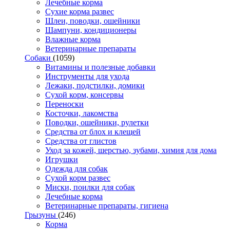
Лечебные корма
Сухие корма развес
Шлеи, поводки, ошейники
Шампуни, кондиционеры
Влажные корма
Ветеринарные препараты
Собаки
(1059)
Витамины и полезные добавки
Инструменты для ухода
Лежаки, подстилки, домики
Сухой корм, консервы
Переноски
Косточки, лакомства
Поводки, ошейники, рулетки
Средства от блох и клещей
Средства от глистов
Уход за кожей, шерстью, зубами, химия для дома
Игрушки
Одежда для собак
Сухой корм развес
Миски, поилки для собак
Лечебные корма
Ветеринарные препараты, гигиена
Грызуны
(246)
Корма