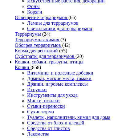
Искусственные растения, декорации
Фоны
Коряги
Освещение террариумов
(65)
Лампы для террариумов
Светильники для террариумов
Террариумы
(24)
Террариумная химия
(3)
Обогрев террариумов
(42)
Корма для рептилий
(55)
Субстраты для террариумов
(20)
Кошки, собаки, грызуны, птицы
Кошки
(858)
Витамины и полезные добавки
Домики, мягкие места, гамаки
Дряпки, игровые комплексы
Игрушки
Инструменты для ухода
Миски, поилки
Сумки-переноски
Сухие корма
Туалеты, наполнители, химия для дома
Средства от блох и клещей
Средства от глистов
Лакомства