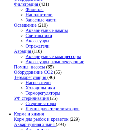
Фильтрация
(421)
Фильтры
Наполнители
Запасные части
Освещение
(210)
Аквариумные лампы
Светильники
Аксессуары
Отражатели
Аэрация
(110)
Аквариумные компрессоры
Аксессуары, комплектующие
Помпы, насосы
(65)
Оборудование CO2
(55)
Терморегуляция
(96)
Нагреватели
Холодильники
Терморегуляторы
УФ стерилизация
(25)
Стерилизаторы
Лампы для стерилизаторов
Корма и химия
Корм для рыбок и креветок
(229)
Аквариумная химия
(393)
Альгициды