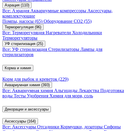
Аэрация
(110)
Все: Аэрация
Аквариумные компрессоры
Аксессуары,
комплектующие
Помпы, насосы
(65)
Оборудование CO2
(55)
Терморегуляция
(96)
Все: Терморегуляция
Нагреватели
Холодильники
Терморегуляторы
УФ стерилизация
(25)
Все: УФ стерилизация
Стерилизаторы
Лампы для
стерилизаторов
Корма и химия
Корм для рыбок и креветок
(229)
Аквариумная химия
(393)
Все: Аквариумная химия
Альгициды
Лекарства
Подготовка
воды
Тесты
Удобрения
Химия для моря, соль
Декорации и аксессуары
Аксессуары
(164)
Все: Аксессуары
Отсадники
Кормушки, дозаторы
Сифоны