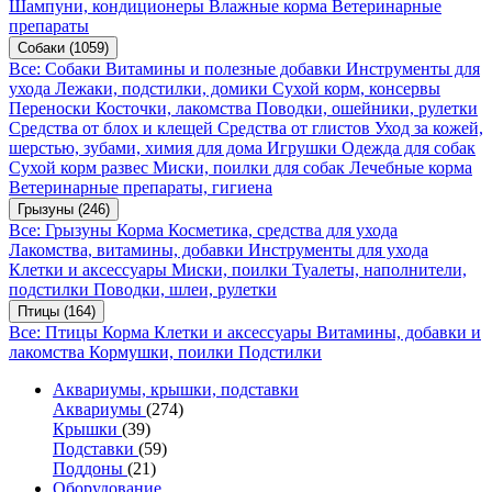
Шампуни, кондиционеры
Влажные корма
Ветеринарные
препараты
Собаки
(1059)
Все: Собаки
Витамины и полезные добавки
Инструменты для
ухода
Лежаки, подстилки, домики
Сухой корм, консервы
Переноски
Косточки, лакомства
Поводки, ошейники, рулетки
Средства от блох и клещей
Средства от глистов
Уход за кожей,
шерстью, зубами, химия для дома
Игрушки
Одежда для собак
Сухой корм развес
Миски, поилки для собак
Лечебные корма
Ветеринарные препараты, гигиена
Грызуны
(246)
Все: Грызуны
Корма
Косметика, средства для ухода
Лакомства, витамины, добавки
Инструменты для ухода
Клетки и аксессуары
Миски, поилки
Туалеты, наполнители,
подстилки
Поводки, шлеи, рулетки
Птицы
(164)
Все: Птицы
Корма
Клетки и аксессуары
Витамины, добавки и
лакомства
Кормушки, поилки
Подстилки
Аквариумы, крышки, подставки
Аквариумы
(274)
Крышки
(39)
Подставки
(59)
Поддоны
(21)
Оборудование