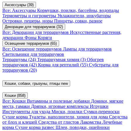
Аксессуары
(39)
Все: Аксессуары
Кормушки, поилки, бассейны, водопады
Термометры и гигрометры
Увлажнители, инкубаторы
Островки, пещеры, норы
Пинцеты, совки, разное
Декорации для террариумов
(32)
Все: Декорации для террариумов
Искусственные растения,
декорации
Фоны
Коряги
Освещение террариумов
(65)
Все: Освещение террариумов
Лампы для террариумов
Светильники для террариумов
Террариумы
(24)
Террариумная химия
(3)
Обогрев
террариумов
(42)
Корма для рептилий
(55)
Субстраты для
террариумов
(20)
Кошки, собаки, грызуны, птицы
new
Кошки
(858)
Все: Кошки
Витамины и полезные добавки
Домики, мягкие
места, гамаки
Дряпки, игровые комплексы
Игрушки
Инструменты для ухода
Миски, поилки
Сумки-переноски
Сухие корма
Туалеты, наполнители, химия для дома
Средства
от блох и клещей
Средства от глистов
Лакомства
Лечебные
корма
Сухие корма развес
Шлеи, поводки, ошейники