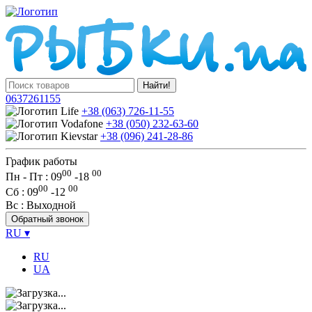
Найти!
0637261155
+38 (063) 726-11-55
+38 (050) 232-63-60
+38 (096) 241-28-86
График работы
00
00
Пн - Пт : 09
-
18
00
00
Сб
: 09
-
12
Вс
: Выходной
Обратный звонок
RU
▾
RU
UA