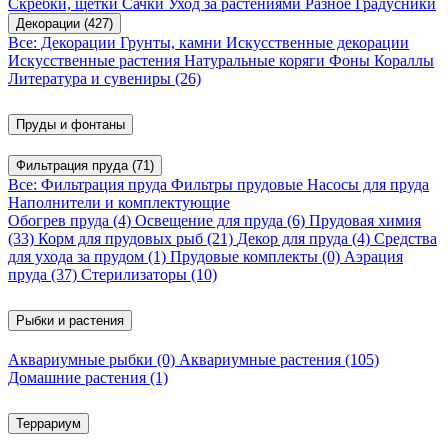
Скребки, щетки
Сачки
Уход за растениями
Разное
Градусники
Декорации
(427)
Все: Декорации
Грунты, камни
Искусственные декорации
Искусственные растения
Натуральные коряги
Фоны
Кораллы
Литература и сувениры
(26)
Пруды и фонтаны
Фильтрация пруда
(71)
Все: Фильтрация пруда
Фильтры прудовые
Насосы для пруда
Наполнители и комплектующие
Обогрев пруда
(4)
Освещение для пруда
(6)
Прудовая химия
(33)
Корм для прудовых рыб
(21)
Декор для пруда
(4)
Средства
для ухода за прудом
(1)
Прудовые комплекты
(0)
Аэрация
пруда
(37)
Стерилизаторы
(10)
Рыбки и растения
Аквариумные рыбки
(0)
Аквариумные растения
(105)
Домашние растения
(1)
Террариум