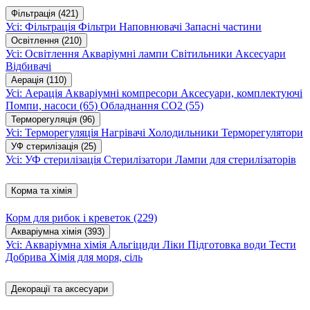
Фільтрація
(421)
Усі: Фільтрація
Фільтри
Наповнювачі
Запасні частини
Освітлення
(210)
Усі: Освітлення
Акваріумні лампи
Світильники
Аксесуари
Відбивачі
Аерація
(110)
Усі: Аерація
Акваріумні компресори
Аксесуари, комплектуючі
Помпи, насоси
(65)
Обладнання CO2
(55)
Терморегуляція
(96)
Усі: Терморегуляція
Нагрівачі
Холодильники
Терморегулятори
УФ стерилізація
(25)
Усі: УФ стерилізація
Стерилізатори
Лампи для стерилізаторів
Корма та хімія
Корм для рибок і креветок
(229)
Акваріумна хімія
(393)
Усі: Акваріумна хімія
Альгіциди
Ліки
Підготовка води
Тести
Добрива
Хімія для моря, сіль
Декорації та аксесуари