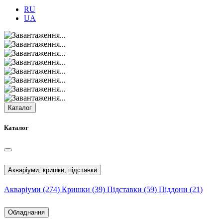
RU
UA
Каталог
Каталог
Акваріуми, кришки, підставки
Акваріуми
(274)
Кришки
(39)
Підставки
(59)
Піддони
(21)
Обладнання