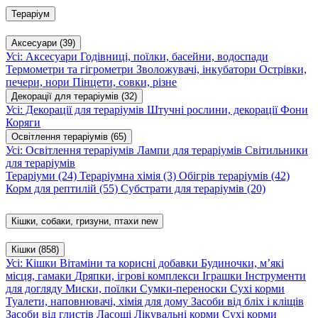
Тераріум
Аксесуари
(39)
Усі: Аксесуари
Годівниці, поїлки, басейни, водоспади
Термометри та гігрометри
Зволожувачі, інкубатори
Острівки,
печери, нори
Пінцети, совки, різне
Декорації для тераріумів
(32)
Усі: Декорації для тераріумів
Штучні рослини, декорації
Фони
Коряги
Освітлення тераріумів
(65)
Усі: Освітлення тераріумів
Лампи для тераріумів
Світильники
для тераріумів
Тераріуми
(24)
Тераріумна хімія
(3)
Обігрів тераріумів
(42)
Корм для рептилій
(55)
Субстрати для тераріумів
(20)
Кішки, собаки, гризуни, птахи
new
Кішки
(858)
Усі: Кішки
Вітаміни та корисні добавки
Будиночки, м’які
місця, гамаки
Дряпки, ігрові комплекси
Іграшки
Інструменти
для догляду
Миски, поїлки
Сумки-переноски
Сухі корми
Туалети, наповнювачі, хімія для дому
Засоби від бліх і кліщів
Засоби від глистів
Ласощі
Лікувальні корми
Сухі корми