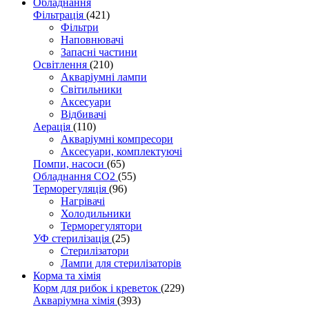
Обладнання
Фільтрація
(421)
Фільтри
Наповнювачі
Запасні частини
Освітлення
(210)
Акваріумні лампи
Світильники
Аксесуари
Відбивачі
Аерація
(110)
Акваріумні компресори
Аксесуари, комплектуючі
Помпи, насоси
(65)
Обладнання CO2
(55)
Терморегуляція
(96)
Нагрівачі
Холодильники
Терморегулятори
УФ стерилізація
(25)
Стерилізатори
Лампи для стерилізаторів
Корма та хімія
Корм для рибок і креветок
(229)
Акваріумна хімія
(393)