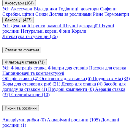
Аксесуари
(164)
Усі: Аксесуари
Відсадники
Годівниці, дозатори
Сифони
Скребки, щітки
Сачки
Догляд за рослинами
Різне
Термометри
Декорації
(427)
Усі: Декорації
Ґрунти, камені
Штучні декорації
Штучні
рослини
Натуральні корені
Фони
Корали
Література та сувеніри
(26)
Ставки та фонтани
Фільтрація ставка
(71)
Усі: Фільтрація ставка
Фільтри для ставків
Насоси для ставка
Наповнювачі та комплектуючі
Обігрів ставка
(4)
Освітлення для ставка
(6)
Прудова хімія
(33)
Корм для ставкових риб
(21)
Декор для ставка
(4)
Засоби для
догляду за ставком
(1)
Прудові комплекти
(0)
Аерація ставка
(37)
Стерилізатори
(10)
Рибки та рослини
Акваріумні рибки
(0)
Акваріумні рослини
(105)
Домашні
рослини
(1)