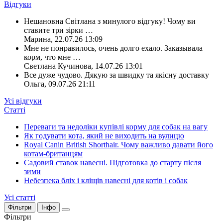
Відгуки
Нешановна Світлана з минулого відгуку! Чому ви
ставите три зірки
…
Марина
,
22.07.26 13:09
Мне не понравилось, очень долго ехало. Заказывала
корм, что мне
…
Светлана Кучинова
,
14.07.26 13:01
Все дуже чудово. Дякую за швидку та якісну доставку
Ольга
,
09.07.26 21:11
Усі відгуки
Статті
Переваги та недоліки купівлі корму для собак на вагу
Як годувати кота, який не виходить на вулицю
Royal Canin British Shorthair. Чому важливо давати його
котам-британцям
Садовий ставок навесні. Підготовка до старту після
зими
Небезпека бліх і кліщів навесні для котів і собак
Усі статті
Фільтри
Інфо
Фільтри