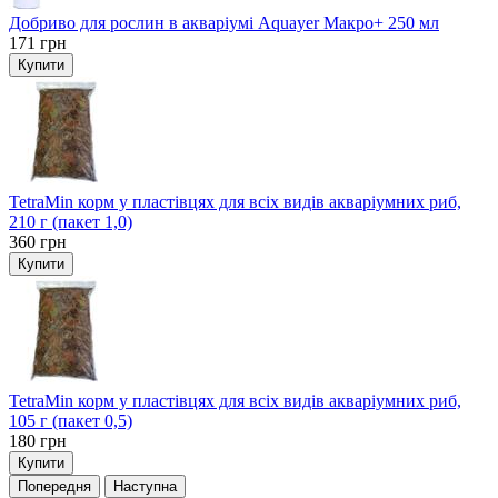
Добриво для рослин в акваріумі Aquayer Макро+ 250 мл
171
грн
Купити
TetraMin корм у пластівцях для всіх видів акваріумних риб,
210 г (пакет 1,0)
360
грн
Купити
TetraMin корм у пластівцях для всіх видів акваріумних риб,
105 г (пакет 0,5)
180
грн
Купити
Попередня
Наступна