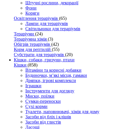
Штучні рослини, декорації
Фони
Коряги
Освітлення тераріумів
(65)
Лампи для тераріумів
Світильники для тераріумів
Тераріуми
(24)
Тераріумна хімія
(3)
Обігрів тераріумів
(42)
Корм для рептилій
(55)
Субстрати для тераріумів
(20)
Кішки, собаки, гризуни, птахи
Кішки
(858)
Вітаміни та корисні добавки
Будиночки, м’які місця, гамаки
Дряпки, ігрові комплекси
Іграшки
Інструменти для догляду
Миски, поїлки
Сумки-переноски
Сухі корми
Туалети, наповнювачі, хімія для дому
Засоби від бліх і кліщів
Засоби від глистів
Ласощі