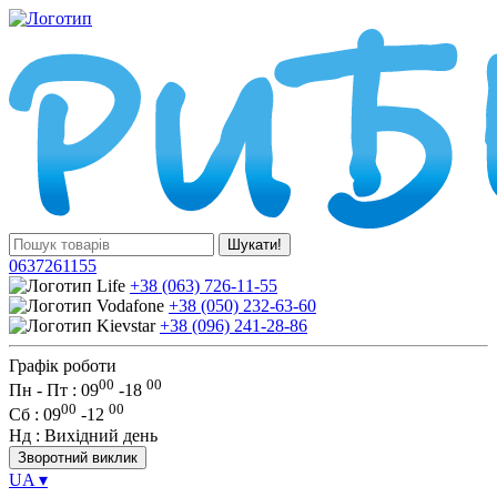
Шукати!
0637261155
+38 (063) 726-11-55
+38 (050) 232-63-60
+38 (096) 241-28-86
Графік роботи
00
00
Пн - Пт : 09
-
18
00
00
Сб
: 09
-
12
Нд
: Вихідний день
Зворотний виклик
UA
▾