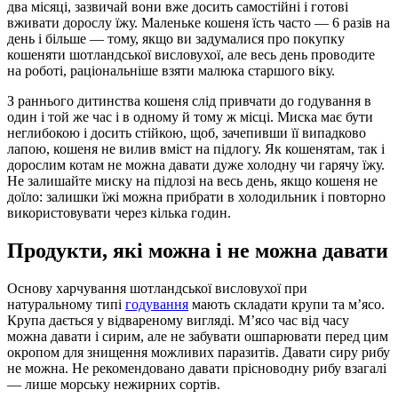
два місяці, зазвичай вони вже досить самостійні і готові
вживати дорослу їжу. Маленьке кошеня їсть часто — 6 разів на
день і більше — тому, якщо ви задумалися про покупку
кошеняти шотландської висловухої, але весь день проводите
на роботі, раціональніше взяти малюка старшого віку.
З раннього дитинства кошеня слід привчати до годування в
один і той же час і в одному й тому ж місці. Миска має бути
неглибокою і досить стійкою, щоб, зачепивши її випадково
лапою, кошеня не вилив вміст на підлогу. Як кошенятам, так і
дорослим котам не можна давати дуже холодну чи гарячу їжу.
Не залишайте миску на підлозі на весь день, якщо кошеня не
доїло: залишки їжі можна прибрати в холодильник і повторно
використовувати через кілька годин.
Продукти, які можна і не можна давати
Основу харчування шотландської висловухої при
натуральному типі
годування
мають складати крупи та м’ясо.
Крупа дається у відвареному вигляді. М’ясо час від часу
можна давати і сирим, але не забувати ошпарювати перед цим
окропом для знищення можливих паразитів. Давати сиру рибу
не можна. Не рекомендовано давати прісноводну рибу взагалі
— лише морську нежирних сортів.