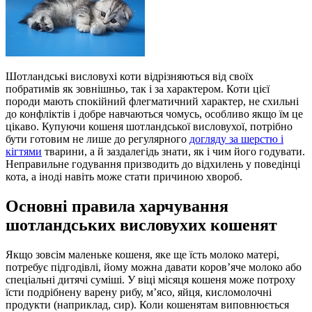
Шотландські висловухі коти відрізняються від своїх
побратимів як зовнішньо, так і за характером. Коти цієї
породи мають спокійний флегматичний характер, не схильні
до конфліктів і добре навчаються чомусь, особливо якщо їм це
цікаво. Купуючи кошеня шотландської висловухої, потрібно
бути готовим не лише до регулярного
догляду за шерстю і
кігтями
тварини, а й заздалегідь знати, як і чим його годувати.
Неправильне годування призводить до відхилень у поведінці
кота, а іноді навіть може стати причиною хвороб.
Основні правила харчування
шотландських висловухих кошенят
Якщо зовсім маленьке кошеня, яке ще їсть молоко матері,
потребує підгодівлі, йому можна давати коров’яче молоко або
спеціальні дитячі суміші. У віці місяця кошеня може потроху
їсти подрібнену варену рибу, м’ясо, яйця, кисломолочні
продукти (наприклад, сир). Коли кошенятам виповнюється