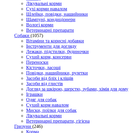
Лікувальні корми
Сухі корми навалом
Шлейки, повідки, нашийники
Шампуні, кондиціонери
Вологі корми
Ветеринарні препарати
Собаки
(1057)
Вітаміни та корисні добавки
Інструменти для догляду
Лежаки, підстилки, будиночки
Сухий корм, консерви
Переноски
Кісточки, ласощі
Повідки, нашийники, рулетки
Засоби від бліх і кліщів
Засоби від глистів
Догляд за шкірою, шерстю, зубами, хімія для дому
Іграшки
Одяг для собак
Сухий корм навалом
Миски, поїлки для собак
Лікувальні корми
Ветеринарні препарати, гігієна
Гризуни
(246)
Корма