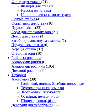
Фільтрація ставка
(71)
Фільтри для ставків
Насоси для ставка
Наповнювачі та комплектуючі
Обігрів ставка
(4)
Освітлення для ставка
(6)
Прудова хімія
(33)
Корм для ставкових риб
(21)
Декор для ставка
(4)
Засоби для догляду за ставком
(1)
Прудові комплекти
(0)
Аерація ставка
(37)
Стерилізатори
(10)
Рибки та рослини
Акваріумні рибки
(0)
Акваріумні рослини
(105)
Домашні рослини
(1)
Тераріум
Аксесуари
(39)
Годівниці, поїлки, басейни, водоспади
Термометри та гігрометри
Зволожувачі, інкубатори
Острівки, печери, нори
Пінцети, совки, різне
Декорації для тераріумів
(32)