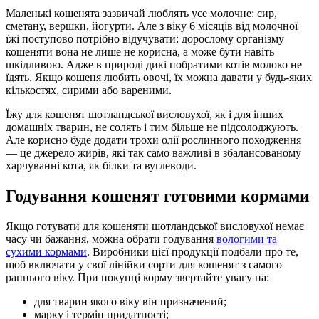
Маленькі кошенята зазвичай люблять усе молочне: сир,
сметану, вершки, йогурти. Але з віку 6 місяців від молочної
їжі поступово потрібно відучувати: дорослому організму
кошеняти вона не лише не корисна, а може бути навіть
шкідливою. Адже в природі дикі побратими котів молоко не
їдять. Якщо кошеня любить овочі, їх можна давати у будь-яких
кількостях, сирими або вареними.
Їжу для кошенят шотландської висловухої, як і для інших
домашніх тварин, не солять і тим більше не підсолоджують.
Але корисно буде додати трохи олії рослинного походження
— це джерело жирів, які так само важливі в збалансованому
харчуванні кота, як білки та вуглеводи.
Годування кошенят готовими кормами
Якщо готувати для кошеняти шотландської висловухої немає
часу чи бажання, можна обрати годування
вологими та
сухими кормами
. Виробники цієї продукції подбали про те,
щоб включати у свої лінійки сорти для кошенят з самого
раннього віку. При покупці корму звертайте увагу на:
для тварин якого віку він призначений;
марку і термін придатності;