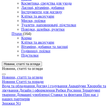
Косметика, средства для ухода
Ласощі, вітаміни, добавки
Інструменти для догляду
Клітки та аксесуари
Миски, поїлки
Туалети, наповнювачі, підстилки
Повідки, шлейки, рулетки
Птахи
(164)
Корма
Клітки та аксесуари
Вітаміни, добавки та ласощі
Годівниці, поїлки
Підстилки
Новини, статті та огляди
Новини, статті та огляди
Новини, статті та огляди
Новини
Статті та поради
Вода та обладнання
Догляд і годування
Акваріуми
Хвороби та
лікування
Дизайн і оформлення
Рибки
Рослини
Тераріумні
тварини
Домашні улюбленці
Ставки та фонтани
Про нас і
наших партнерів
Знижки
Усі