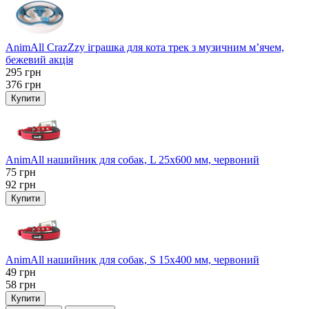
AnimAll CrazZzy іграшка для кота трек з музичним м’ячем,
бежевий акція
295
грн
376
грн
Купити
AnimAll нашийник для собак, L 25x600 мм, червоний
75
грн
92
грн
Купити
AnimAll нашийник для собак, S 15х400 мм, червоний
49
грн
58
грн
Купити