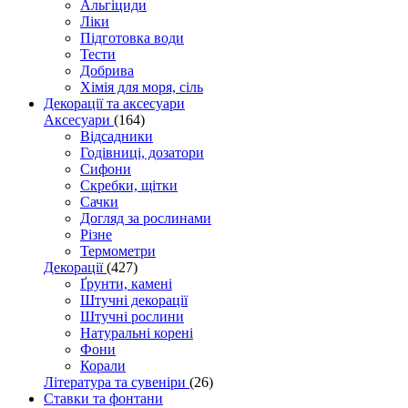
Альгіциди
Ліки
Підготовка води
Тести
Добрива
Хімія для моря, сіль
Декорації та аксесуари
Аксесуари
(164)
Відсадники
Годівниці, дозатори
Сифони
Скребки, щітки
Сачки
Догляд за рослинами
Різне
Термометри
Декорації
(427)
Ґрунти, камені
Штучні декорації
Штучні рослини
Натуральні корені
Фони
Корали
Література та сувеніри
(26)
Ставки та фонтани