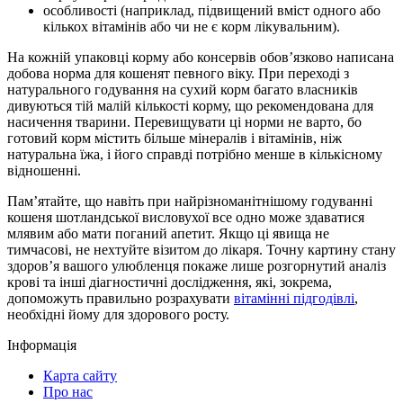
особливості (наприклад, підвищений вміст одного або
кількох вітамінів або чи не є корм лікувальним).
На кожній упаковці корму або консервів обов’язково написана
добова норма для кошенят певного віку. При переході з
натурального годування на сухий корм багато власників
дивуються тій малій кількості корму, що рекомендована для
насичення тварини. Перевищувати ці норми не варто, бо
готовий корм містить більше мінералів і вітамінів, ніж
натуральна їжа, і його справді потрібно менше в кількісному
відношенні.
Пам’ятайте, що навіть при найрізноманітнішому годуванні
кошеня шотландської висловухої все одно може здаватися
млявим або мати поганий апетит. Якщо ці явища не
тимчасові, не нехтуйте візитом до лікаря. Точну картину стану
здоров’я вашого улюбленця покаже лише розгорнутий аналіз
крові та інші діагностичні дослідження, які, зокрема,
допоможуть правильно розрахувати
вітамінні підгодівлі
,
необхідні йому для здорового росту.
Інформація
Карта сайту
Про нас