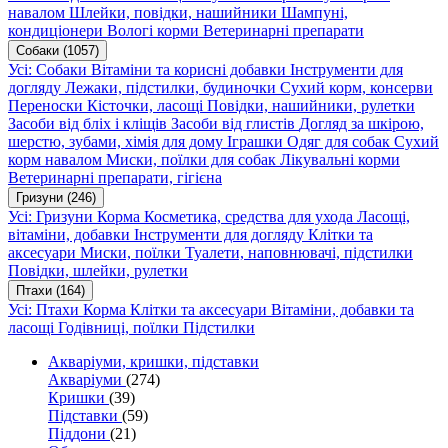
навалом
Шлейки, повідки, нашийники
Шампуні,
кондиціонери
Вологі корми
Ветеринарні препарати
Собаки
(1057)
Усі: Собаки
Вітаміни та корисні добавки
Інструменти для
догляду
Лежаки, підстилки, будиночки
Сухий корм, консерви
Переноски
Кісточки, ласощі
Повідки, нашийники, рулетки
Засоби від бліх і кліщів
Засоби від глистів
Догляд за шкірою,
шерстю, зубами, хімія для дому
Іграшки
Одяг для собак
Сухий
корм навалом
Миски, поїлки для собак
Лікувальні корми
Ветеринарні препарати, гігієна
Гризуни
(246)
Усі: Гризуни
Корма
Косметика, средства для ухода
Ласощі,
вітаміни, добавки
Інструменти для догляду
Клітки та
аксесуари
Миски, поїлки
Туалети, наповнювачі, підстилки
Повідки, шлейки, рулетки
Птахи
(164)
Усі: Птахи
Корма
Клітки та аксесуари
Вітаміни, добавки та
ласощі
Годівниці, поїлки
Підстилки
Акваріуми, кришки, підставки
Акваріуми
(274)
Кришки
(39)
Підставки
(59)
Піддони
(21)