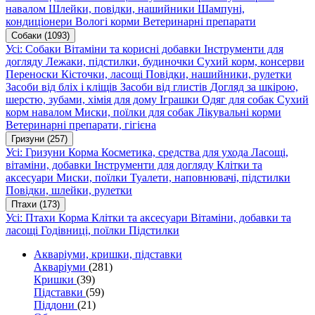
навалом
Шлейки, повідки, нашийники
Шампуні,
кондиціонери
Вологі корми
Ветеринарні препарати
Собаки
(1093)
Усі: Собаки
Вітаміни та корисні добавки
Інструменти для
догляду
Лежаки, підстилки, будиночки
Сухий корм, консерви
Переноски
Кісточки, ласощі
Повідки, нашийники, рулетки
Засоби від бліх і кліщів
Засоби від глистів
Догляд за шкірою,
шерстю, зубами, хімія для дому
Іграшки
Одяг для собак
Сухий
корм навалом
Миски, поїлки для собак
Лікувальні корми
Ветеринарні препарати, гігієна
Гризуни
(257)
Усі: Гризуни
Корма
Косметика, средства для ухода
Ласощі,
вітаміни, добавки
Інструменти для догляду
Клітки та
аксесуари
Миски, поїлки
Туалети, наповнювачі, підстилки
Повідки, шлейки, рулетки
Птахи
(173)
Усі: Птахи
Корма
Клітки та аксесуари
Вітаміни, добавки та
ласощі
Годівниці, поїлки
Підстилки
Акваріуми, кришки, підставки
Акваріуми
(281)
Кришки
(39)
Підставки
(59)
Піддони
(21)