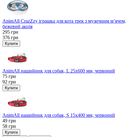
AnimAll CrazZzy іграшка для кота трек з музичним м’ячем,
бежевий акція
295
грн
376
грн
Купити
AnimAll нашийник для собак, L 25x600 мм, червоний
75
грн
92
грн
Купити
AnimAll нашийник для собак, S 15х400 мм, червоний
49
грн
58
грн
Купити