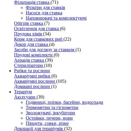
Фільтрація ставка
(71)
Фільтри для ставків
Насоси для ставка
Наповнювачі та комплектуючі
Обігрів ставка
(7)
Освітлення для ставка
(6)
Прудова хімія
(34)
Корм для ставкових риб
(22)
Декор для ставка
(4)
Засоби для догляду за ставком
(1)
Прудові комплекти
(0)
Аерація ставка
(39)
Стерилізатори
(10)
Рибки та рослини
Акваріумні рибки
(0)
Акваріумні рослини
(105)
Домашні рослини
(1)
Тераріум
Аксесуари
(39)
Годівниці, поїлки, басейни, водоспади
Термометри та гігрометри
Зволожувачі, інкубатори
Острівки, печери, нори
Пінцети, совки, різне
Декорації для тераріумів
(32)