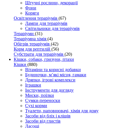
Штучні рослини, декорації
Фони
Коряги
Освітлення тераріумів
(67)
Лампи для тераріумів
Світильники для тераріумів
Тераріуми
(31)
Тераріумна хімія
(4)
Обігрів тераріумів
(42)
Корм для рептилій
(56)
Субстрати для тераріумів
(20)
Кішки, собаки, гризуни, птахи
Кішки
(880)
Вітаміни та корисні добавки
Будиночки, м’які місця, гамаки
Дряпки, ігрові комплекси
Іграшки
Інструменти для догляду
Миски, поїлки
Сумки-переноски
Сухі корми
Туалети, наповнювачі, хімія для дому
Засоби від бліх і кліщів
Засоби від глистів
Ласощі