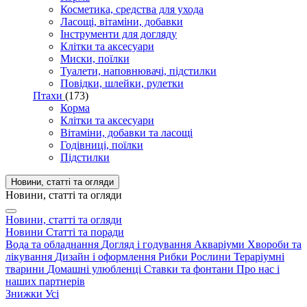
Косметика, средства для ухода
Ласощі, вітаміни, добавки
Інструменти для догляду
Клітки та аксесуари
Миски, поїлки
Туалети, наповнювачі, підстилки
Повідки, шлейки, рулетки
Птахи
(173)
Корма
Клітки та аксесуари
Вітаміни, добавки та ласощі
Годівниці, поїлки
Підстилки
Новини, статті та огляди
Новини, статті та огляди
Новини, статті та огляди
Новини
Статті та поради
Вода та обладнання
Догляд і годування
Акваріуми
Хвороби та
лікування
Дизайн і оформлення
Рибки
Рослини
Тераріумні
тварини
Домашні улюбленці
Ставки та фонтани
Про нас і
наших партнерів
Знижки
Усі