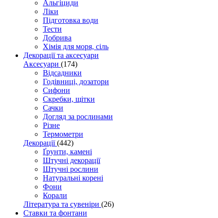
Альгіциди
Ліки
Підготовка води
Тести
Добрива
Хімія для моря, сіль
Декорації та аксесуари
Аксесуари
(174)
Відсадники
Годівниці, дозатори
Сифони
Скребки, щітки
Сачки
Догляд за рослинами
Різне
Термометри
Декорації
(442)
Ґрунти, камені
Штучні декорації
Штучні рослини
Натуральні корені
Фони
Корали
Література та сувеніри
(26)
Ставки та фонтани