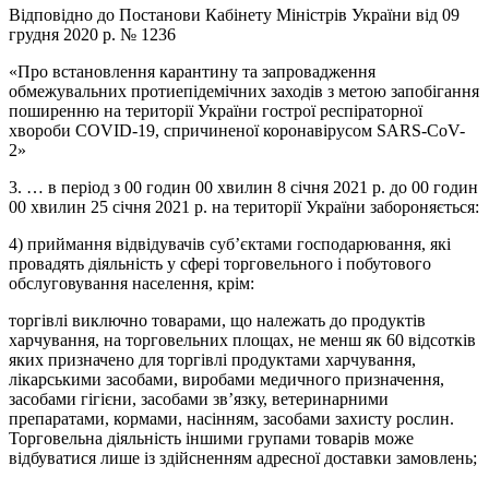
Відповідно до Постанови Кабінету Міністрів України від 09
грудня 2020 р. № 1236
«Про встановлення карантину та запровадження
обмежувальних протиепідемічних заходів з метою запобігання
поширенню на території України гострої респіраторної
хвороби COVID-19, спричиненої коронавірусом SARS-CoV-
2»
3. … в період з 00 годин 00 хвилин 8 січня 2021 р. до 00 годин
00 хвилин 25 січня 2021 р. на території України забороняється:
4) приймання відвідувачів суб’єктами господарювання, які
провадять діяльність у сфері торговельного і побутового
обслуговування населення, крім:
торгівлі виключно товарами, що належать до продуктів
харчування, на торговельних площах, не менш як 60 відсотків
яких призначено для торгівлі продуктами харчування,
лікарськими засобами, виробами медичного призначення,
засобами гігієни, засобами зв’язку, ветеринарними
препаратами, кормами, насінням, засобами захисту рослин.
Торговельна діяльність іншими групами товарів може
відбуватися лише із здійсненням адресної доставки замовлень;