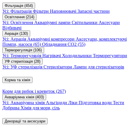
Фільтрація
(454)
Усі: Фільтрація
Фільтри
Наповнювачі
Запасні частини
Освітлення
(214)
Усі: Освітлення
Акваріумні лампи
Світильники
Аксесуари
Відбивачі
Аерація
(130)
Усі: Аерація
Акваріумні компресори
Аксесуари, комплектуючі
Помпи, насоси
(65)
Обладнання CO2
(55)
Терморегуляція
(106)
Усі: Терморегуляція
Нагрівачі
Холодильники
Терморегулятори
УФ стерилізація
(28)
Усі: УФ стерилізація
Стерилізатори
Лампи для стерилізаторів
Корма та хімія
Корм для рибок і креветок
(267)
Акваріумна хімія
(403)
Усі: Акваріумна хімія
Альгіциди
Ліки
Підготовка води
Тести
Добрива
Хімія для моря, сіль
Декорації та аксесуари