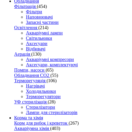
Обладнання
Фільтрація
(454)
Фільтри
Наповнювачі
Запасні частини
Освітлення
(214)
Акваріумні лампи
Світильники
Аксесуари
Відбивачі
Аерація
(130)
Акваріумні компресори
Аксесуари, комплектуючі
Помпи, насоси
(65)
Обладнання CO2
(55)
Терморегуляція
(106)
Нагрівачі
Холодильники
Терморегулятори
УФ стерилізація
(28)
Стерилізатори
Лампи для стерилізаторів
Корма та хімія
Корм для рибок і креветок
(267)
Акваріумна хімія
(403)