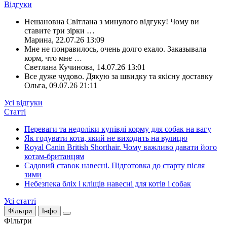
Відгуки
Нешановна Світлана з минулого відгуку! Чому ви
ставите три зірки
…
Марина
,
22.07.26 13:09
Мне не понравилось, очень долго ехало. Заказывала
корм, что мне
…
Светлана Кучинова
,
14.07.26 13:01
Все дуже чудово. Дякую за швидку та якісну доставку
Ольга
,
09.07.26 21:11
Усі відгуки
Статті
Переваги та недоліки купівлі корму для собак на вагу
Як годувати кота, який не виходить на вулицю
Royal Canin British Shorthair. Чому важливо давати його
котам-британцям
Садовий ставок навесні. Підготовка до старту після
зими
Небезпека бліх і кліщів навесні для котів і собак
Усі статті
Фільтри
Інфо
Фільтри