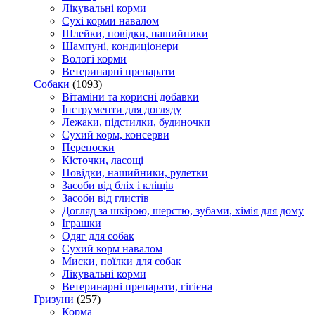
Лікувальні корми
Сухі корми навалом
Шлейки, повідки, нашийники
Шампуні, кондиціонери
Вологі корми
Ветеринарні препарати
Собаки
(1093)
Вітаміни та корисні добавки
Інструменти для догляду
Лежаки, підстилки, будиночки
Сухий корм, консерви
Переноски
Кісточки, ласощі
Повідки, нашийники, рулетки
Засоби від бліх і кліщів
Засоби від глистів
Догляд за шкірою, шерстю, зубами, хімія для дому
Іграшки
Одяг для собак
Сухий корм навалом
Миски, поїлки для собак
Лікувальні корми
Ветеринарні препарати, гігієна
Гризуни
(257)
Корма