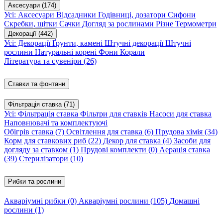
Аксесуари
(174)
Усі: Аксесуари
Відсадники
Годівниці, дозатори
Сифони
Скребки, щітки
Сачки
Догляд за рослинами
Різне
Термометри
Декорації
(442)
Усі: Декорації
Ґрунти, камені
Штучні декорації
Штучні
рослини
Натуральні корені
Фони
Корали
Література та сувеніри
(26)
Ставки та фонтани
Фільтрація ставка
(71)
Усі: Фільтрація ставка
Фільтри для ставків
Насоси для ставка
Наповнювачі та комплектуючі
Обігрів ставка
(7)
Освітлення для ставка
(6)
Прудова хімія
(34)
Корм для ставкових риб
(22)
Декор для ставка
(4)
Засоби для
догляду за ставком
(1)
Прудові комплекти
(0)
Аерація ставка
(39)
Стерилізатори
(10)
Рибки та рослини
Акваріумні рибки
(0)
Акваріумні рослини
(105)
Домашні
рослини
(1)