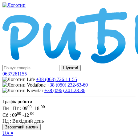
Шукати!
0637261155
+38 (063) 726-11-55
+38 (050) 232-63-60
+38 (096) 241-28-86
Графік роботи
00
00
Пн - Пт : 09
-
18
00
00
Сб
: 09
-
12
Нд
: Вихідний день
Зворотний виклик
UA
▾