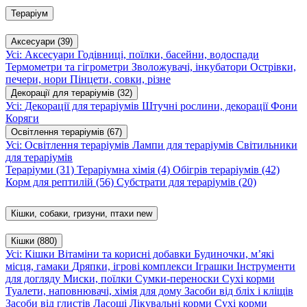
Тераріум
Аксесуари
(39)
Усі: Аксесуари
Годівниці, поїлки, басейни, водоспади
Термометри та гігрометри
Зволожувачі, інкубатори
Острівки,
печери, нори
Пінцети, совки, різне
Декорації для тераріумів
(32)
Усі: Декорації для тераріумів
Штучні рослини, декорації
Фони
Коряги
Освітлення тераріумів
(67)
Усі: Освітлення тераріумів
Лампи для тераріумів
Світильники
для тераріумів
Тераріуми
(31)
Тераріумна хімія
(4)
Обігрів тераріумів
(42)
Корм для рептилій
(56)
Субстрати для тераріумів
(20)
Кішки, собаки, гризуни, птахи
new
Кішки
(880)
Усі: Кішки
Вітаміни та корисні добавки
Будиночки, м’які
місця, гамаки
Дряпки, ігрові комплекси
Іграшки
Інструменти
для догляду
Миски, поїлки
Сумки-переноски
Сухі корми
Туалети, наповнювачі, хімія для дому
Засоби від бліх і кліщів
Засоби від глистів
Ласощі
Лікувальні корми
Сухі корми