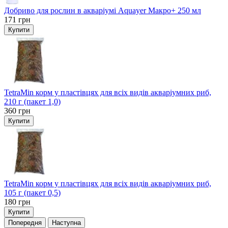
Добриво для рослин в акваріумі Aquayer Макро+ 250 мл
171
грн
Купити
TetraMin корм у пластівцях для всіх видів акваріумних риб,
210 г (пакет 1,0)
360
грн
Купити
TetraMin корм у пластівцях для всіх видів акваріумних риб,
105 г (пакет 0,5)
180
грн
Купити
Попередня
Наступна