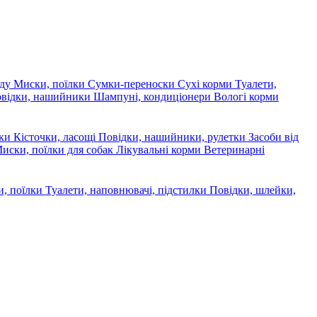
яду
Миски, поїлки
Сумки-переноски
Сухі корми
Туалети,
овідки, нашийники
Шампуні, кондиціонери
Вологі корми
ски
Кісточки, ласощі
Повідки, нашийники, рулетки
Засоби від
иски, поїлки для собак
Лікувальні корми
Ветеринарні
, поїлки
Туалети, наповнювачі, підстилки
Повідки, шлейки,