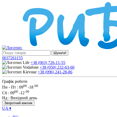
Шукати!
0637261155
+38 (063) 726-11-55
+38 (050) 232-63-60
+38 (096) 241-28-86
Графік роботи
00
00
Пн - Пт : 09
-
18
00
00
Сб
: 09
-
12
Нд
: Вихідний день
Зворотний виклик
UA
▾