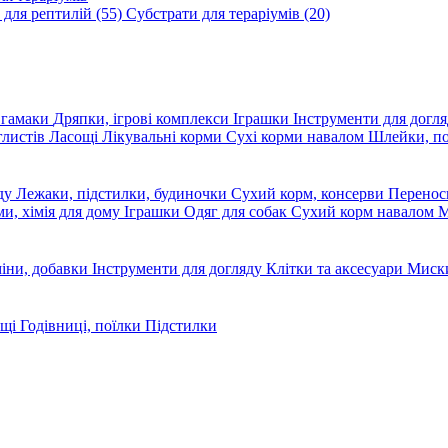
 для рептилій
(55)
Субстрати для тераріумів
(20)
, гамаки
Дряпки, ігрові комплекси
Іграшки
Інструменти для догл
глистів
Ласощі
Лікувальні корми
Сухі корми навалом
Шлейки, п
яду
Лежаки, підстилки, будиночки
Сухий корм, консерви
Перено
ми, хімія для дому
Іграшки
Одяг для собак
Сухий корм навалом
М
міни, добавки
Інструменти для догляду
Клітки та аксесуари
Миски
ощі
Годівниці, поїлки
Підстилки