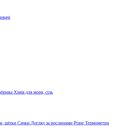
ивачі
обрива
Хімія для моря, сіль
и, щітки
Сачки
Догляд за рослинами
Різне
Термометри