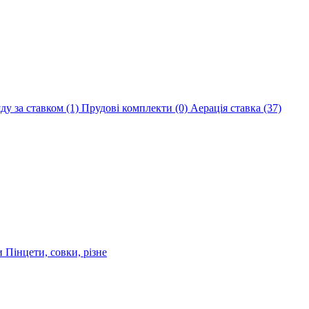
яду за ставком
(1)
Прудові комплекти
(0)
Аерація ставка
(37)
ри
Пінцети, совки, різне