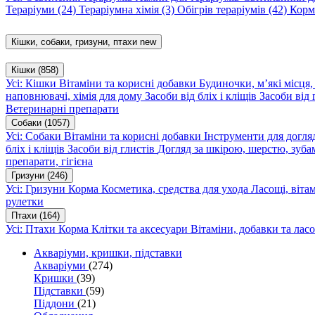
Тераріуми
(24)
Тераріумна хімія
(3)
Обігрів тераріумів
(42)
Корм
Кішки, собаки, гризуни, птахи
new
Кішки
(858)
Усі: Кішки
Вітаміни та корисні добавки
Будиночки, м’які місця
наповнювачі, хімія для дому
Засоби від бліх і кліщів
Засоби від 
Ветеринарні препарати
Собаки
(1057)
Усі: Собаки
Вітаміни та корисні добавки
Інструменти для догл
бліх і кліщів
Засоби від глистів
Догляд за шкірою, шерстю, зуба
препарати, гігієна
Гризуни
(246)
Усі: Гризуни
Корма
Косметика, средства для ухода
Ласощі, віта
рулетки
Птахи
(164)
Усі: Птахи
Корма
Клітки та аксесуари
Вітаміни, добавки та лас
Акваріуми, кришки, підставки
Акваріуми
(274)
Кришки
(39)
Підставки
(59)
Піддони
(21)