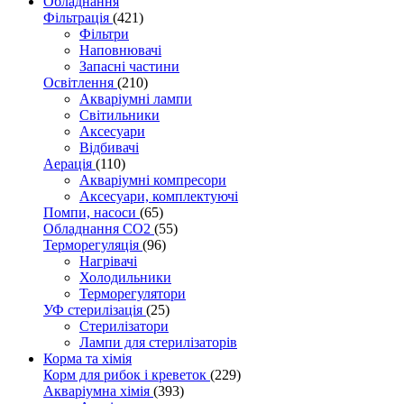
Обладнання
Фільтрація
(421)
Фільтри
Наповнювачі
Запасні частини
Освітлення
(210)
Акваріумні лампи
Світильники
Аксесуари
Відбивачі
Аерація
(110)
Акваріумні компресори
Аксесуари, комплектуючі
Помпи, насоси
(65)
Обладнання CO2
(55)
Терморегуляція
(96)
Нагрівачі
Холодильники
Терморегулятори
УФ стерилізація
(25)
Стерилізатори
Лампи для стерилізаторів
Корма та хімія
Корм для рибок і креветок
(229)
Акваріумна хімія
(393)