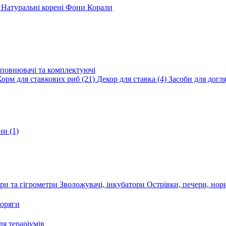
и
Натуральні корені
Фони
Корали
повнювачі та комплектуючі
Корм для ставкових риб
(21)
Декор для ставка
(4)
Засоби для догл
ини
(1)
ри та гігрометри
Зволожувачі, інкубатори
Острівки, печери, но
оряги
я тераріумів