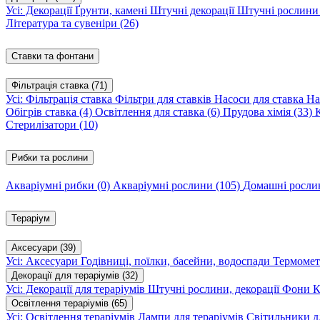
Усі: Декорації
Ґрунти, камені
Штучні декорації
Штучні рослин
Література та сувеніри
(26)
Ставки та фонтани
Фільтрація ставка
(71)
Усі: Фільтрація ставка
Фільтри для ставків
Насоси для ставка
На
Обігрів ставка
(4)
Освітлення для ставка
(6)
Прудова хімія
(33)
Стерилізатори
(10)
Рибки та рослини
Акваріумні рибки
(0)
Акваріумні рослини
(105)
Домашні росл
Тераріум
Аксесуари
(39)
Усі: Аксесуари
Годівниці, поїлки, басейни, водоспади
Термомет
Декорації для тераріумів
(32)
Усі: Декорації для тераріумів
Штучні рослини, декорації
Фони
К
Освітлення тераріумів
(65)
Усі: Освітлення тераріумів
Лампи для тераріумів
Світильники дл