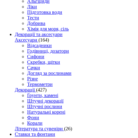
Альгіциди
Ліки
Підготовка води
Тести
Добрива
Хімія для моря, сіль
Декорації та аксесуари
Аксесуари
(164)
Відсадники
Годівниці, дозатори
Сифони
Скребки, щітки
Сачки
Догляд за рослинами
Різне
Термометри
Декорації
(427)
Ґрунти, камені
Штучні декорації
Штучні рослини
Натуральні корені
Фони
Корали
Література та сувеніри
(26)
Ставки та фонтани