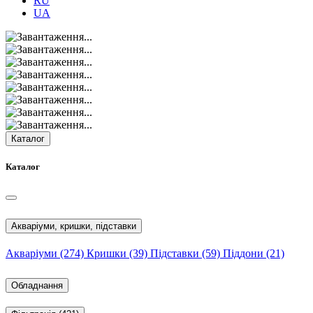
RU
UA
Каталог
Каталог
Акваріуми, кришки, підставки
Акваріуми
(274)
Кришки
(39)
Підставки
(59)
Піддони
(21)
Обладнання