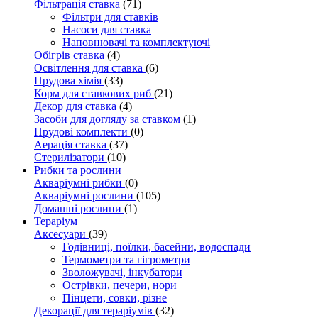
Фільтрація ставка
(71)
Фільтри для ставків
Насоси для ставка
Наповнювачі та комплектуючі
Обігрів ставка
(4)
Освітлення для ставка
(6)
Прудова хімія
(33)
Корм для ставкових риб
(21)
Декор для ставка
(4)
Засоби для догляду за ставком
(1)
Прудові комплекти
(0)
Аерація ставка
(37)
Стерилізатори
(10)
Рибки та рослини
Акваріумні рибки
(0)
Акваріумні рослини
(105)
Домашні рослини
(1)
Тераріум
Аксесуари
(39)
Годівниці, поїлки, басейни, водоспади
Термометри та гігрометри
Зволожувачі, інкубатори
Острівки, печери, нори
Пінцети, совки, різне
Декорації для тераріумів
(32)