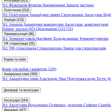
Фільтрація
(421)
Усі: Фільтрація
Фільтри
Наповнювачі
Запасні частини
Освітлення
(210)
Усі: Освітлення
Акваріумні лампи
Світильники
Аксесуари
Відб
Аерація
(110)
Усі: Аерація
Акваріумні компресори
Аксесуари, комплектуючі
Помпи, насоси
(65)
Обладнання CO2
(55)
Терморегуляція
(96)
Усі: Терморегуляція
Нагрівачі
Холодильники
Терморегулятори
УФ стерилізація
(25)
Усі: УФ стерилізація
Стерилізатори
Лампи для стерилізаторів
Корма та хімія
Корм для рибок і креветок
(229)
Акваріумна хімія
(393)
Усі: Акваріумна хімія
Альгіциди
Ліки
Підготовка води
Тести
Д
Декорації та аксесуари
Аксесуари
(164)
Усі: Аксесуари
Відсадники
Годівниці, дозатори
Сифони
Скребк
Декорації
(427)