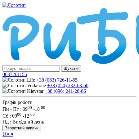
Шукати!
0637261155
+38 (063) 726-11-55
+38 (050) 232-63-60
+38 (096) 241-28-86
Графік роботи
00
00
Пн - Пт : 09
-
18
00
00
Сб
: 09
-
12
Нд
: Вихідний день
Зворотний виклик
UA
▾