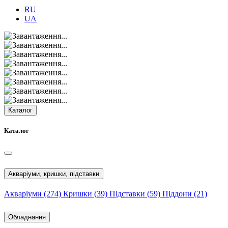
RU
UA
Каталог
Каталог
Акваріуми, кришки, підставки
Акваріуми
(274)
Кришки
(39)
Підставки
(59)
Піддони
(21)
Обладнання