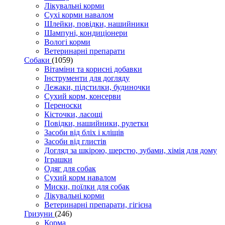
Лікувальні корми
Сухі корми навалом
Шлейки, повідки, нашийники
Шампуні, кондиціонери
Вологі корми
Ветеринарні препарати
Собаки
(1059)
Вітаміни та корисні добавки
Інструменти для догляду
Лежаки, підстилки, будиночки
Сухий корм, консерви
Переноски
Кісточки, ласощі
Повідки, нашийники, рулетки
Засоби від бліх і кліщів
Засоби від глистів
Догляд за шкірою, шерстю, зубами, хімія для дому
Іграшки
Одяг для собак
Сухий корм навалом
Миски, поїлки для собак
Лікувальні корми
Ветеринарні препарати, гігієна
Гризуни
(246)
Корма