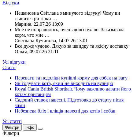
Відгуки
Нешановна Світлана з минулого відгуку! Чому ви
ставите три зірки
…
Марина
,
22.07.26 13:09
Мне не понравилось, очень долго ехало. Заказывала
корм, что мне
…
Светлана Кучинова
,
14.07.26 13:01
Все дуже чудово. Дякую за швидку та якісну доставку
Ольга
,
09.07.26 21:11
Усі відгуки
Статті
Переваги та недоліки купівлі корму для собак на вагу
Як годувати кота, який не виходить на вулицю
Royal Canin British Shorthair. Чому важливо давати його
котам-британцям
Садовий ставок навесні. Підготовка до старту після
зими
Небезпека бліх і кліщів навесні для котів і собак
Усі статті
Фільтри
Інфо
Фільтри