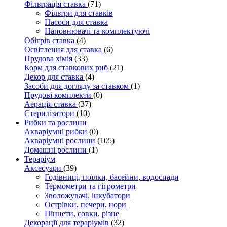
Фільтрація ставка
(71)
Фільтри для ставків
Насоси для ставка
Наповнювачі та комплектуючі
Обігрів ставка
(4)
Освітлення для ставка
(6)
Прудова хімія
(33)
Корм для ставкових риб
(21)
Декор для ставка
(4)
Засоби для догляду за ставком
(1)
Прудові комплекти
(0)
Аерація ставка
(37)
Стерилізатори
(10)
Рибки та рослини
Акваріумні рибки
(0)
Акваріумні рослини
(105)
Домашні рослини
(1)
Тераріум
Аксесуари
(39)
Годівниці, поїлки, басейни, водоспади
Термометри та гігрометри
Зволожувачі, інкубатори
Острівки, печери, нори
Пінцети, совки, різне
Декорації для тераріумів
(32)