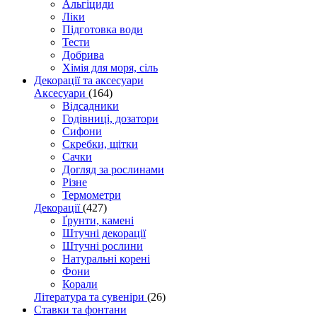
Альгіциди
Ліки
Підготовка води
Тести
Добрива
Хімія для моря, сіль
Декорації та аксесуари
Аксесуари
(164)
Відсадники
Годівниці, дозатори
Сифони
Скребки, щітки
Сачки
Догляд за рослинами
Різне
Термометри
Декорації
(427)
Ґрунти, камені
Штучні декорації
Штучні рослини
Натуральні корені
Фони
Корали
Література та сувеніри
(26)
Ставки та фонтани