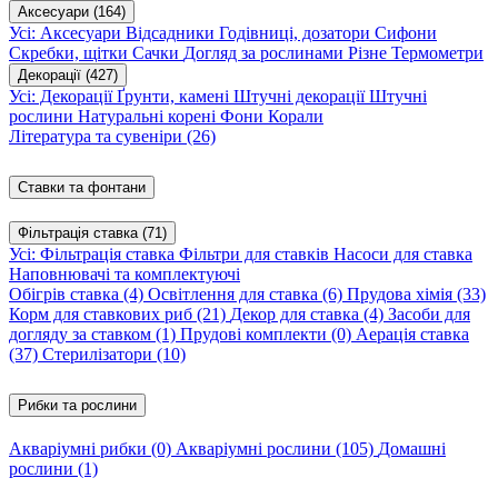
Аксесуари
(164)
Усі: Аксесуари
Відсадники
Годівниці, дозатори
Сифони
Скребки, щітки
Сачки
Догляд за рослинами
Різне
Термометри
Декорації
(427)
Усі: Декорації
Ґрунти, камені
Штучні декорації
Штучні
рослини
Натуральні корені
Фони
Корали
Література та сувеніри
(26)
Ставки та фонтани
Фільтрація ставка
(71)
Усі: Фільтрація ставка
Фільтри для ставків
Насоси для ставка
Наповнювачі та комплектуючі
Обігрів ставка
(4)
Освітлення для ставка
(6)
Прудова хімія
(33)
Корм для ставкових риб
(21)
Декор для ставка
(4)
Засоби для
догляду за ставком
(1)
Прудові комплекти
(0)
Аерація ставка
(37)
Стерилізатори
(10)
Рибки та рослини
Акваріумні рибки
(0)
Акваріумні рослини
(105)
Домашні
рослини
(1)