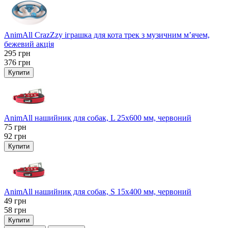
AnimAll CrazZzy іграшка для кота трек з музичним м’ячем,
бежевий акція
295
грн
376
грн
Купити
AnimAll нашийник для собак, L 25x600 мм, червоний
75
грн
92
грн
Купити
AnimAll нашийник для собак, S 15х400 мм, червоний
49
грн
58
грн
Купити