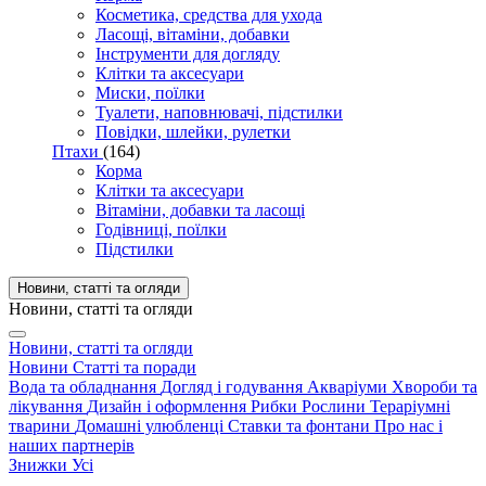
Косметика, средства для ухода
Ласощі, вітаміни, добавки
Інструменти для догляду
Клітки та аксесуари
Миски, поїлки
Туалети, наповнювачі, підстилки
Повідки, шлейки, рулетки
Птахи
(164)
Корма
Клітки та аксесуари
Вітаміни, добавки та ласощі
Годівниці, поїлки
Підстилки
Новини, статті та огляди
Новини, статті та огляди
Новини, статті та огляди
Новини
Статті та поради
Вода та обладнання
Догляд і годування
Акваріуми
Хвороби та
лікування
Дизайн і оформлення
Рибки
Рослини
Тераріумні
тварини
Домашні улюбленці
Ставки та фонтани
Про нас і
наших партнерів
Знижки
Усі