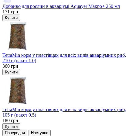
Добриво для рослин в акваріумі Aquayer Макро+ 250 мл
171
грн
Купити
TetraMin корм у пластівцях для всіх видів акваріумних риб,
210 г (пакет 1,0)
360
грн
Купити
TetraMin корм у пластівцях для всіх видів акваріумних риб,
105 г (пакет 0,5)
180
грн
Купити
Попередня
Наступна