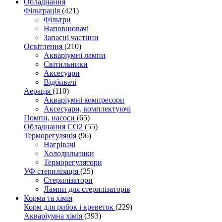
Обладнання
Фільтрація
(421)
Фільтри
Наповнювачі
Запасні частини
Освітлення
(210)
Акваріумні лампи
Світильники
Аксесуари
Відбивачі
Аерація
(110)
Акваріумні компресори
Аксесуари, комплектуючі
Помпи, насоси
(65)
Обладнання CO2
(55)
Терморегуляція
(96)
Нагрівачі
Холодильники
Терморегулятори
УФ стерилізація
(25)
Стерилізатори
Лампи для стерилізаторів
Корма та хімія
Корм для рибок і креветок
(229)
Акваріумна хімія
(393)