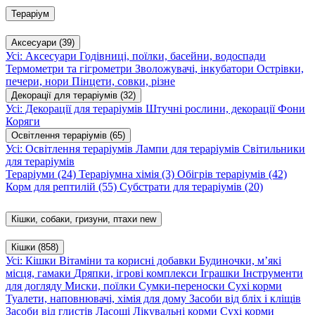
Тераріум
Аксесуари
(39)
Усі: Аксесуари
Годівниці, поїлки, басейни, водоспади
Термометри та гігрометри
Зволожувачі, інкубатори
Острівки,
печери, нори
Пінцети, совки, різне
Декорації для тераріумів
(32)
Усі: Декорації для тераріумів
Штучні рослини, декорації
Фони
Коряги
Освітлення тераріумів
(65)
Усі: Освітлення тераріумів
Лампи для тераріумів
Світильники
для тераріумів
Тераріуми
(24)
Тераріумна хімія
(3)
Обігрів тераріумів
(42)
Корм для рептилій
(55)
Субстрати для тераріумів
(20)
Кішки, собаки, гризуни, птахи
new
Кішки
(858)
Усі: Кішки
Вітаміни та корисні добавки
Будиночки, м’які
місця, гамаки
Дряпки, ігрові комплекси
Іграшки
Інструменти
для догляду
Миски, поїлки
Сумки-переноски
Сухі корми
Туалети, наповнювачі, хімія для дому
Засоби від бліх і кліщів
Засоби від глистів
Ласощі
Лікувальні корми
Сухі корми