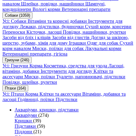
навалом
Шлейки, повідки, нашийники
Шампуні,
кондиціонери
Вологі корми
Ветеринарні препарати
Собаки
(1059)
Усі: Собаки
Вітаміни та корисні добавки
Інструменти для
догляду
Лежаки, підстилки, будиночки
Сухий корм, консерви
Переноски
Кісточки, ласощі
Повідки, нашийники, рулетки
Засоби від бліх і кліщів
Засоби від глистів
Догляд за шкірою,
шерстю, зубами, хімія для дому
Іграшки
Одяг для собак
Сухий
корм навалом
Миски, поїлки для собак
Лікувальні корми
Ветеринарні препарати, гігієна
Гризуни
(246)
Усі: Гризуни
Корма
Косметика, средства для ухода
Ласощі,
вітаміни, добавки
Інструменти для догляду
Клітки та
аксесуари
Миски, поїлки
Туалети, наповнювачі, підстилки
Повідки, шлейки, рулетки
Птахи
(164)
Усі: Птахи
Корма
Клітки та аксесуари
Вітаміни, добавки та
ласощі
Годівниці, поїлки
Підстилки
Акваріуми, кришки, підставки
Акваріуми
(274)
Кришки
(39)
Підставки
(59)
Піддони
(21)