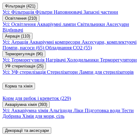
Фільтрація
(421)
Усі: Фільтрація
Фільтри
Наповнювачі
Запасні частини
Освітлення
(210)
Усі: Освітлення
Акваріумні лампи
Світильники
Аксесуари
Відбивачі
Аерація
(110)
Усі: Аерація
Акваріумні компресори
Аксесуари, комплектуючі
Помпи, насоси
(65)
Обладнання CO2
(55)
Терморегуляція
(96)
Усі: Терморегуляція
Нагрівачі
Холодильники
Терморегулятори
УФ стерилізація
(25)
Усі: УФ стерилізація
Стерилізатори
Лампи для стерилізаторів
Корма та хімія
Корм для рибок і креветок
(229)
Акваріумна хімія
(393)
Усі: Акваріумна хімія
Альгіциди
Ліки
Підготовка води
Тести
Добрива
Хімія для моря, сіль
Декорації та аксесуари