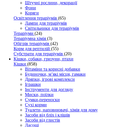
Штучні рослини, декорації
Фони
Коряги
Освітлення тераріумів
(65)
Лампи для тераріумів
Світильники для тераріумів
Тераріуми
(24)
Тераріумна хімія
(3)
Обігрів тераріумів
(42)
Корм для рептилій
(55)
Субстрати для тераріумів
(20)
Кішки, собаки, гризуни, птахи
Кішки
(858)
Вітаміни та корисні добавки
Будиночки, м’які місця, гамаки
Дряпки, ігрові комплекси
Іграшки
Інструменти для догляду
Миски, поїлки
Сумки-переноски
Сухі корми
Туалети, наповнювачі, хімія для дому
Засоби від бліх і кліщів
Засоби від глистів
Ласощі