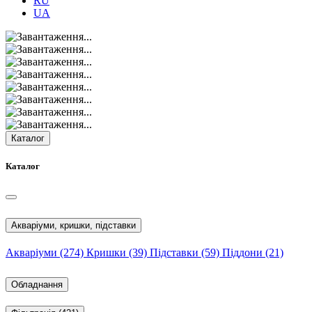
RU
UA
Каталог
Каталог
Акваріуми, кришки, підставки
Акваріуми
(274)
Кришки
(39)
Підставки
(59)
Піддони
(21)
Обладнання