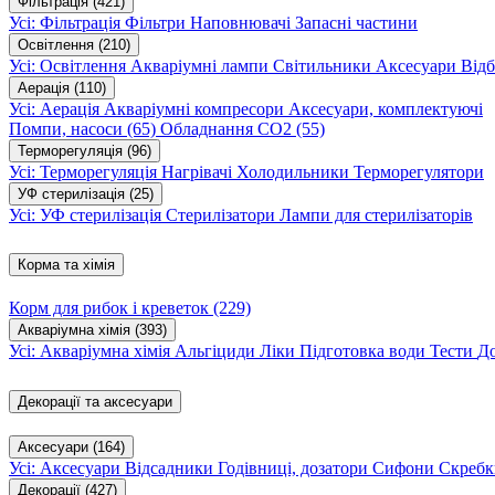
Фільтрація
(421)
Усі: Фільтрація
Фільтри
Наповнювачі
Запасні частини
Освітлення
(210)
Усі: Освітлення
Акваріумні лампи
Світильники
Аксесуари
Відб
Аерація
(110)
Усі: Аерація
Акваріумні компресори
Аксесуари, комплектуючі
Помпи, насоси
(65)
Обладнання CO2
(55)
Терморегуляція
(96)
Усі: Терморегуляція
Нагрівачі
Холодильники
Терморегулятори
УФ стерилізація
(25)
Усі: УФ стерилізація
Стерилізатори
Лампи для стерилізаторів
Корма та хімія
Корм для рибок і креветок
(229)
Акваріумна хімія
(393)
Усі: Акваріумна хімія
Альгіциди
Ліки
Підготовка води
Тести
Д
Декорації та аксесуари
Аксесуари
(164)
Усі: Аксесуари
Відсадники
Годівниці, дозатори
Сифони
Скребк
Декорації
(427)