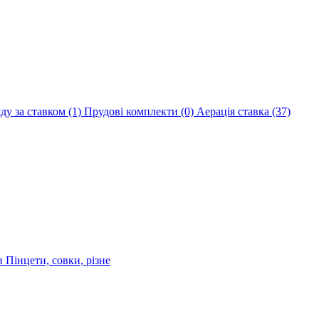
яду за ставком
(1)
Прудові комплекти
(0)
Аерація ставка
(37)
ри
Пінцети, совки, різне