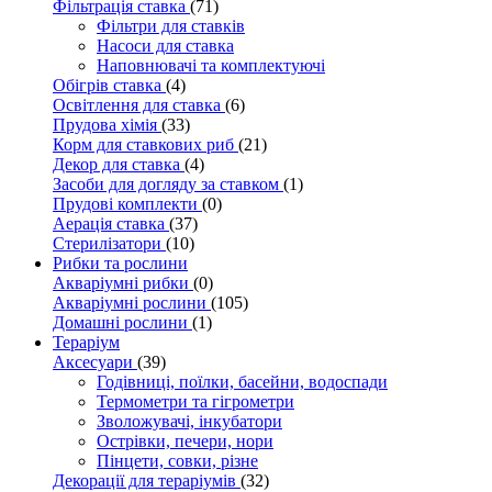
Фільтрація ставка
(71)
Фільтри для ставків
Насоси для ставка
Наповнювачі та комплектуючі
Обігрів ставка
(4)
Освітлення для ставка
(6)
Прудова хімія
(33)
Корм для ставкових риб
(21)
Декор для ставка
(4)
Засоби для догляду за ставком
(1)
Прудові комплекти
(0)
Аерація ставка
(37)
Стерилізатори
(10)
Рибки та рослини
Акваріумні рибки
(0)
Акваріумні рослини
(105)
Домашні рослини
(1)
Тераріум
Аксесуари
(39)
Годівниці, поїлки, басейни, водоспади
Термометри та гігрометри
Зволожувачі, інкубатори
Острівки, печери, нори
Пінцети, совки, різне
Декорації для тераріумів
(32)