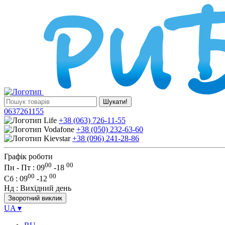
Шукати!
0637261155
+38 (063) 726-11-55
+38 (050) 232-63-60
+38 (096) 241-28-86
Графік роботи
00
00
Пн - Пт : 09
-
18
00
00
Сб
: 09
-
12
Нд
: Вихідний день
Зворотний виклик
UA
▾