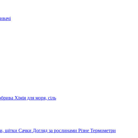
ивачі
обрива
Хімія для моря, сіль
и, щітки
Сачки
Догляд за рослинами
Різне
Термометри