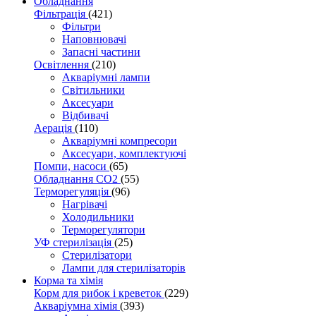
Обладнання
Фільтрація
(421)
Фільтри
Наповнювачі
Запасні частини
Освітлення
(210)
Акваріумні лампи
Світильники
Аксесуари
Відбивачі
Аерація
(110)
Акваріумні компресори
Аксесуари, комплектуючі
Помпи, насоси
(65)
Обладнання CO2
(55)
Терморегуляція
(96)
Нагрівачі
Холодильники
Терморегулятори
УФ стерилізація
(25)
Стерилізатори
Лампи для стерилізаторів
Корма та хімія
Корм для рибок і креветок
(229)
Акваріумна хімія
(393)