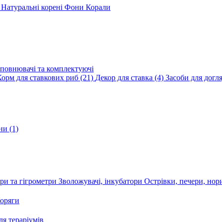
и
Натуральні корені
Фони
Корали
повнювачі та комплектуючі
Корм для ставкових риб
(21)
Декор для ставка
(4)
Засоби для догл
ини
(1)
ри та гігрометри
Зволожувачі, інкубатори
Острівки, печери, но
оряги
я тераріумів