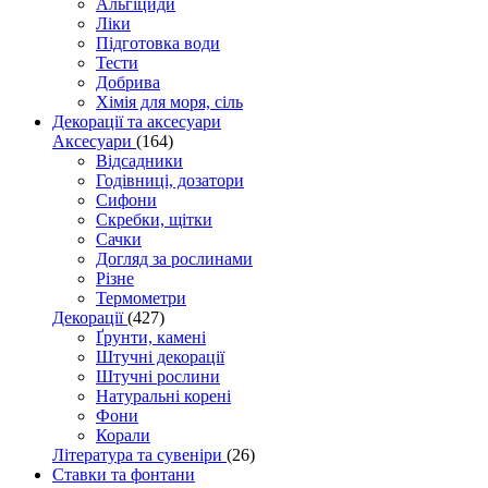
Альгіциди
Ліки
Підготовка води
Тести
Добрива
Хімія для моря, сіль
Декорації та аксесуари
Аксесуари
(164)
Відсадники
Годівниці, дозатори
Сифони
Скребки, щітки
Сачки
Догляд за рослинами
Різне
Термометри
Декорації
(427)
Ґрунти, камені
Штучні декорації
Штучні рослини
Натуральні корені
Фони
Корали
Література та сувеніри
(26)
Ставки та фонтани