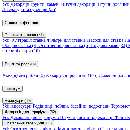
Усі: Декорації
Ґрунти, камені
Штучні декорації
Штучні рослин
Література та сувеніри
(26)
Ставки та фонтани
Фільтрація ставка
(71)
Усі: Фільтрація ставка
Фільтри для ставків
Насоси для ставка
На
Обігрів ставка
(4)
Освітлення для ставка
(6)
Прудова хімія
(33)
Стерилізатори
(10)
Рибки та рослини
Акваріумні рибки
(0)
Акваріумні рослини
(105)
Домашні росл
Тераріум
Аксесуари
(39)
Усі: Аксесуари
Годівниці, поїлки, басейни, водоспади
Термомет
Декорації для тераріумів
(32)
Усі: Декорації для тераріумів
Штучні рослини, декорації
Фони
К
Освітлення тераріумів
(65)
Усі: Освітлення тераріумів
Лампи для тераріумів
Світильники дл