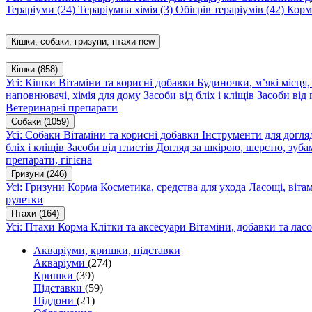
Тераріуми
(24)
Тераріумна хімія
(3)
Обігрів тераріумів
(42)
Корм
Кішки, собаки, гризуни, птахи
new
Кішки
(858)
Усі: Кішки
Вітаміни та корисні добавки
Будиночки, м’які місця
наповнювачі, хімія для дому
Засоби від бліх і кліщів
Засоби від 
Ветеринарні препарати
Собаки
(1059)
Усі: Собаки
Вітаміни та корисні добавки
Інструменти для догл
бліх і кліщів
Засоби від глистів
Догляд за шкірою, шерстю, зуба
препарати, гігієна
Гризуни
(246)
Усі: Гризуни
Корма
Косметика, средства для ухода
Ласощі, віта
рулетки
Птахи
(164)
Усі: Птахи
Корма
Клітки та аксесуари
Вітаміни, добавки та лас
Акваріуми, кришки, підставки
Акваріуми
(274)
Кришки
(39)
Підставки
(59)
Піддони
(21)