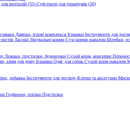
 для рептилій
(55)
Субстрати для тераріумів
(20)
, гамаки
Дряпки, ігрові комплекси
Іграшки
Інструменти для догл
глистів
Ласощі
Лікувальні корми
Сухі корми навалом
Шлейки, п
яду
Лежаки, підстилки, будиночки
Сухий корм, консерви
Перено
ми, хімія для дому
Іграшки
Одяг для собак
Сухий корм навалом
М
міни, добавки
Інструменти для догляду
Клітки та аксесуари
Миски
ощі
Годівниці, поїлки
Підстилки