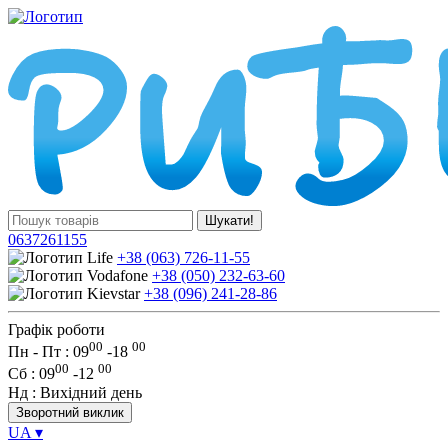
Шукати!
0637261155
+38 (063) 726-11-55
+38 (050) 232-63-60
+38 (096) 241-28-86
Графік роботи
00
00
Пн - Пт : 09
-
18
00
00
Сб
: 09
-
12
Нд
: Вихідний день
Зворотний виклик
UA
▾