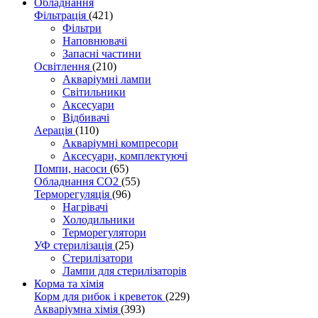
Обладнання
Фільтрація
(421)
Фільтри
Наповнювачі
Запасні частини
Освітлення
(210)
Акваріумні лампи
Світильники
Аксесуари
Відбивачі
Аерація
(110)
Акваріумні компресори
Аксесуари, комплектуючі
Помпи, насоси
(65)
Обладнання CO2
(55)
Терморегуляція
(96)
Нагрівачі
Холодильники
Терморегулятори
УФ стерилізація
(25)
Стерилізатори
Лампи для стерилізаторів
Корма та хімія
Корм для рибок і креветок
(229)
Акваріумна хімія
(393)