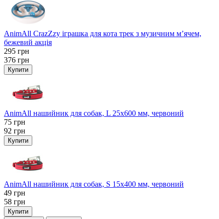
AnimAll CrazZzy іграшка для кота трек з музичним м’ячем,
бежевий акція
295
грн
376
грн
Купити
AnimAll нашийник для собак, L 25x600 мм, червоний
75
грн
92
грн
Купити
AnimAll нашийник для собак, S 15х400 мм, червоний
49
грн
58
грн
Купити