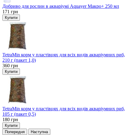
Добриво для рослин в акваріумі Aquayer Макро+ 250 мл
171
грн
Купити
TetraMin корм у пластівцях для всіх видів акваріумних риб,
210 г (пакет 1,0)
360
грн
Купити
TetraMin корм у пластівцях для всіх видів акваріумних риб,
105 г (пакет 0,5)
180
грн
Купити
Попередня
Наступна