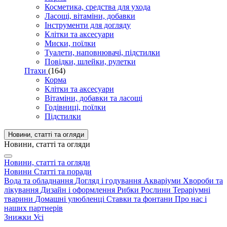
Косметика, средства для ухода
Ласощі, вітаміни, добавки
Інструменти для догляду
Клітки та аксесуари
Миски, поїлки
Туалети, наповнювачі, підстилки
Повідки, шлейки, рулетки
Птахи
(164)
Корма
Клітки та аксесуари
Вітаміни, добавки та ласощі
Годівниці, поїлки
Підстилки
Новини, статті та огляди
Новини, статті та огляди
Новини, статті та огляди
Новини
Статті та поради
Вода та обладнання
Догляд і годування
Акваріуми
Хвороби та
лікування
Дизайн і оформлення
Рибки
Рослини
Тераріумні
тварини
Домашні улюбленці
Ставки та фонтани
Про нас і
наших партнерів
Знижки
Усі