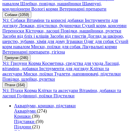
навалом
Шлейки, повідки, нашийники
Шампуні,
кондиціонери
Вологі корми
Ветеринарні препарати
Собаки
(1059)
Усі: Собаки
Вітаміни та корисні добавки
Інструменти для
догляду
Лежаки, підстилки, будиночки
Сухий корм, консерви
Переноски
Кісточки, ласощі
Повідки, нашийники, рулетки
Засоби від бліх і кліщів
Засоби від глистів
Догляд за шкірою,
шерстю, зубами, хімія для дому
Іграшки
Одяг для собак
Сухий
корм навалом
Миски, поїлки для собак
Лікувальні корми
Ветеринарні препарати, гігієна
Гризуни
(246)
Усі: Гризуни
Корма
Косметика, средства для ухода
Ласощі,
вітаміни, добавки
Інструменти для догляду
Клітки та
аксесуари
Миски, поїлки
Туалети, наповнювачі, підстилки
Повідки, шлейки, рулетки
Птахи
(164)
Усі: Птахи
Корма
Клітки та аксесуари
Вітаміни, добавки та
ласощі
Годівниці, поїлки
Підстилки
Акваріуми, кришки, підставки
Акваріуми
(274)
Кришки
(39)
Підставки
(59)
Піддони
(21)