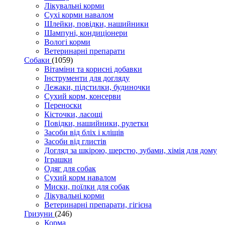
Лікувальні корми
Сухі корми навалом
Шлейки, повідки, нашийники
Шампуні, кондиціонери
Вологі корми
Ветеринарні препарати
Собаки
(1059)
Вітаміни та корисні добавки
Інструменти для догляду
Лежаки, підстилки, будиночки
Сухий корм, консерви
Переноски
Кісточки, ласощі
Повідки, нашийники, рулетки
Засоби від бліх і кліщів
Засоби від глистів
Догляд за шкірою, шерстю, зубами, хімія для дому
Іграшки
Одяг для собак
Сухий корм навалом
Миски, поїлки для собак
Лікувальні корми
Ветеринарні препарати, гігієна
Гризуни
(246)
Корма