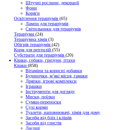
Штучні рослини, декорації
Фони
Коряги
Освітлення тераріумів
(65)
Лампи для тераріумів
Світильники для тераріумів
Тераріуми
(24)
Тераріумна хімія
(3)
Обігрів тераріумів
(42)
Корм для рептилій
(55)
Субстрати для тераріумів
(20)
Кішки, собаки, гризуни, птахи
Кішки
(858)
Вітаміни та корисні добавки
Будиночки, м’які місця, гамаки
Дряпки, ігрові комплекси
Іграшки
Інструменти для догляду
Миски, поїлки
Сумки-переноски
Сухі корми
Туалети, наповнювачі, хімія для дому
Засоби від бліх і кліщів
Засоби від глистів
Ласощі