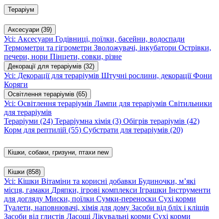
Тераріум
Аксесуари
(39)
Усі: Аксесуари
Годівниці, поїлки, басейни, водоспади
Термометри та гігрометри
Зволожувачі, інкубатори
Острівки,
печери, нори
Пінцети, совки, різне
Декорації для тераріумів
(32)
Усі: Декорації для тераріумів
Штучні рослини, декорації
Фони
Коряги
Освітлення тераріумів
(65)
Усі: Освітлення тераріумів
Лампи для тераріумів
Світильники
для тераріумів
Тераріуми
(24)
Тераріумна хімія
(3)
Обігрів тераріумів
(42)
Корм для рептилій
(55)
Субстрати для тераріумів
(20)
Кішки, собаки, гризуни, птахи
new
Кішки
(858)
Усі: Кішки
Вітаміни та корисні добавки
Будиночки, м’які
місця, гамаки
Дряпки, ігрові комплекси
Іграшки
Інструменти
для догляду
Миски, поїлки
Сумки-переноски
Сухі корми
Туалети, наповнювачі, хімія для дому
Засоби від бліх і кліщів
Засоби від глистів
Ласощі
Лікувальні корми
Сухі корми