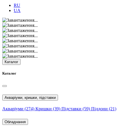
RU
UA
Каталог
Каталог
Акваріуми, кришки, підставки
Акваріуми
(274)
Кришки
(39)
Підставки
(59)
Піддони
(21)
Обладнання