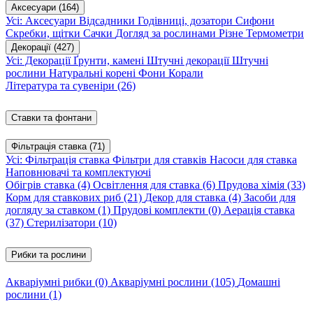
Аксесуари
(164)
Усі: Аксесуари
Відсадники
Годівниці, дозатори
Сифони
Скребки, щітки
Сачки
Догляд за рослинами
Різне
Термометри
Декорації
(427)
Усі: Декорації
Ґрунти, камені
Штучні декорації
Штучні
рослини
Натуральні корені
Фони
Корали
Література та сувеніри
(26)
Ставки та фонтани
Фільтрація ставка
(71)
Усі: Фільтрація ставка
Фільтри для ставків
Насоси для ставка
Наповнювачі та комплектуючі
Обігрів ставка
(4)
Освітлення для ставка
(6)
Прудова хімія
(33)
Корм для ставкових риб
(21)
Декор для ставка
(4)
Засоби для
догляду за ставком
(1)
Прудові комплекти
(0)
Аерація ставка
(37)
Стерилізатори
(10)
Рибки та рослини
Акваріумні рибки
(0)
Акваріумні рослини
(105)
Домашні
рослини
(1)