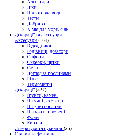
Альгіциди
Ліки
Підготовка води
Тести
Добрива
Хімія для моря, сіль
Декорації та аксесуари
Аксесуари
(164)
Відсадники
Годівниці, дозатори
Сифони
Скребки, щітки
Сачки
Догляд за рослинами
Різне
Термометри
Декорації
(427)
Ґрунти, камені
Штучні декорації
Штучні рослини
Натуральні корені
Фони
Корали
Література та сувеніри
(26)
Ставки та фонтани