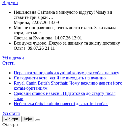
Відгуки
Нешановна Світлана з минулого відгуку! Чому ви
ставите три зірки
…
Марина
,
22.07.26 13:09
Мне не понравилось, очень долго ехало. Заказывала
корм, что мне
…
Светлана Кучинова
,
14.07.26 13:01
Все дуже чудово. Дякую за швидку та якісну доставку
Ольга
,
09.07.26 21:11
Усі відгуки
Статті
Переваги та недоліки купівлі корму для собак на вагу
Як годувати кота, який не виходить на вулицю
Royal Canin British Shorthair. Чому важливо давати його
котам-британцям
Садовий ставок навесні. Підготовка до старту після
зими
Небезпека бліх і кліщів навесні для котів і собак
Усі статті
Фільтри
Інфо
Фільтри