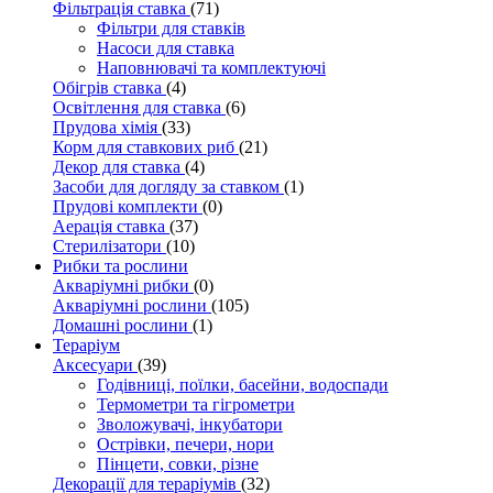
Фільтрація ставка
(71)
Фільтри для ставків
Насоси для ставка
Наповнювачі та комплектуючі
Обігрів ставка
(4)
Освітлення для ставка
(6)
Прудова хімія
(33)
Корм для ставкових риб
(21)
Декор для ставка
(4)
Засоби для догляду за ставком
(1)
Прудові комплекти
(0)
Аерація ставка
(37)
Стерилізатори
(10)
Рибки та рослини
Акваріумні рибки
(0)
Акваріумні рослини
(105)
Домашні рослини
(1)
Тераріум
Аксесуари
(39)
Годівниці, поїлки, басейни, водоспади
Термометри та гігрометри
Зволожувачі, інкубатори
Острівки, печери, нори
Пінцети, совки, різне
Декорації для тераріумів
(32)