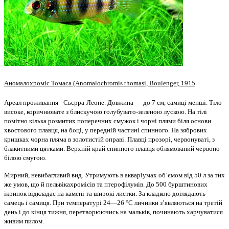
Аномалохроміс Томаса (Anomalochromis thomasi, Boulenger, 1915
Ареал проживання - Сьєрра-Леоне. Довжина — до 7 см, самиці менші. Тіло
високе, коричнювате з блискучою голубувато-зеленою лускою. На тілі
помітно кілька розмитих поперечних смужок і чорні плями біля основи
хвостового плавця, на боці, у передній частині спинного. На зябрових
кришках чорна пляма в золотистій оправі. Плавці прозорі, червонуваті, з
блакитними цятками. Верхній край спинного плавця облямований червоно-
білою смугою.
Мирний, невибагливий вид. Утримують в акваріумах об’ємом від 50 л за тих
же умов, що й пельвікахромісів та птерофілумів. До 500 бурштинових
ікринок відкладає на камені та широкі листки. За кладкою доглядають
самець і самиця. При температурі 24—26 °С личинки з’являються на третій
день і до кінця тижня, перетворюючись на мальків, починають харчуватися
живим пилом.