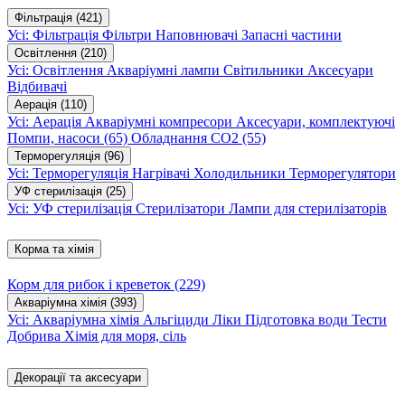
Фільтрація
(421)
Усі: Фільтрація
Фільтри
Наповнювачі
Запасні частини
Освітлення
(210)
Усі: Освітлення
Акваріумні лампи
Світильники
Аксесуари
Відбивачі
Аерація
(110)
Усі: Аерація
Акваріумні компресори
Аксесуари, комплектуючі
Помпи, насоси
(65)
Обладнання CO2
(55)
Терморегуляція
(96)
Усі: Терморегуляція
Нагрівачі
Холодильники
Терморегулятори
УФ стерилізація
(25)
Усі: УФ стерилізація
Стерилізатори
Лампи для стерилізаторів
Корма та хімія
Корм для рибок і креветок
(229)
Акваріумна хімія
(393)
Усі: Акваріумна хімія
Альгіциди
Ліки
Підготовка води
Тести
Добрива
Хімія для моря, сіль
Декорації та аксесуари