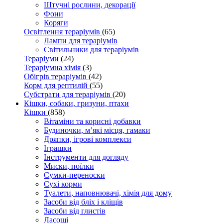
Штучні рослини, декорації
Фони
Коряги
Освітлення тераріумів
(65)
Лампи для тераріумів
Світильники для тераріумів
Тераріуми
(24)
Тераріумна хімія
(3)
Обігрів тераріумів
(42)
Корм для рептилій
(55)
Субстрати для тераріумів
(20)
Кішки, собаки, гризуни, птахи
Кішки
(858)
Вітаміни та корисні добавки
Будиночки, м’які місця, гамаки
Дряпки, ігрові комплекси
Іграшки
Інструменти для догляду
Миски, поїлки
Сумки-переноски
Сухі корми
Туалети, наповнювачі, хімія для дому
Засоби від бліх і кліщів
Засоби від глистів
Ласощі