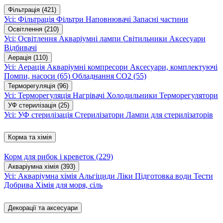
Фільтрація
(421)
Усі: Фільтрація
Фільтри
Наповнювачі
Запасні частини
Освітлення
(210)
Усі: Освітлення
Акваріумні лампи
Світильники
Аксесуари
Відбивачі
Аерація
(110)
Усі: Аерація
Акваріумні компресори
Аксесуари, комплектуючі
Помпи, насоси
(65)
Обладнання CO2
(55)
Терморегуляція
(96)
Усі: Терморегуляція
Нагрівачі
Холодильники
Терморегулятори
УФ стерилізація
(25)
Усі: УФ стерилізація
Стерилізатори
Лампи для стерилізаторів
Корма та хімія
Корм для рибок і креветок
(229)
Акваріумна хімія
(393)
Усі: Акваріумна хімія
Альгіциди
Ліки
Підготовка води
Тести
Добрива
Хімія для моря, сіль
Декорації та аксесуари