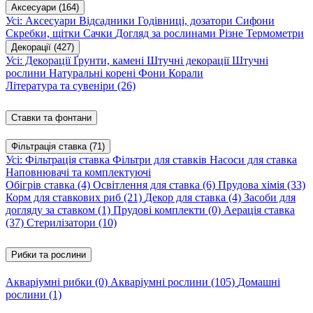
Аксесуари
(164)
Усі: Аксесуари
Відсадники
Годівниці, дозатори
Сифони
Скребки, щітки
Сачки
Догляд за рослинами
Різне
Термометри
Декорації
(427)
Усі: Декорації
Ґрунти, камені
Штучні декорації
Штучні
рослини
Натуральні корені
Фони
Корали
Література та сувеніри
(26)
Ставки та фонтани
Фільтрація ставка
(71)
Усі: Фільтрація ставка
Фільтри для ставків
Насоси для ставка
Наповнювачі та комплектуючі
Обігрів ставка
(4)
Освітлення для ставка
(6)
Прудова хімія
(33)
Корм для ставкових риб
(21)
Декор для ставка
(4)
Засоби для
догляду за ставком
(1)
Прудові комплекти
(0)
Аерація ставка
(37)
Стерилізатори
(10)
Рибки та рослини
Акваріумні рибки
(0)
Акваріумні рослини
(105)
Домашні
рослини
(1)