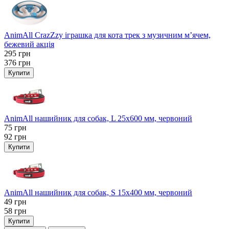
AnimAll CrazZzy іграшка для кота трек з музичним м’ячем,
бежевий акція
295
грн
376
грн
Купити
AnimAll нашийник для собак, L 25x600 мм, червоний
75
грн
92
грн
Купити
AnimAll нашийник для собак, S 15х400 мм, червоний
49
грн
58
грн
Купити