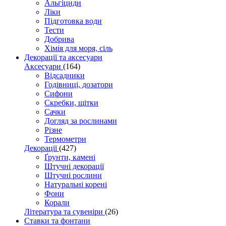
Альгіциди
Ліки
Підготовка води
Тести
Добрива
Хімія для моря, сіль
Декорації та аксесуари
Аксесуари
(164)
Відсадники
Годівниці, дозатори
Сифони
Скребки, щітки
Сачки
Догляд за рослинами
Різне
Термометри
Декорації
(427)
Ґрунти, камені
Штучні декорації
Штучні рослини
Натуральні корені
Фони
Корали
Література та сувеніри
(26)
Ставки та фонтани