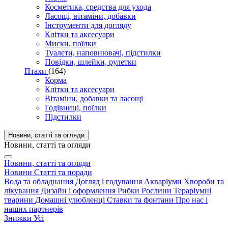
Косметика, средства для ухода
Ласощі, вітаміни, добавки
Інструменти для догляду
Клітки та аксесуари
Миски, поїлки
Туалети, наповнювачі, підстилки
Повідки, шлейки, рулетки
Птахи
(164)
Корма
Клітки та аксесуари
Вітаміни, добавки та ласощі
Годівниці, поїлки
Підстилки
Новини, статті та огляди
Новини, статті та огляди
Новини, статті та огляди
Новини
Статті та поради
Вода та обладнання
Догляд і годування
Акваріуми
Хвороби та
лікування
Дизайн і оформлення
Рибки
Рослини
Тераріумні
тварини
Домашні улюбленці
Ставки та фонтани
Про нас і
наших партнерів
Знижки
Усі