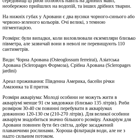
середовищі ці риби полюють навіть на дрібних мавп,
необережно прийшлих на водопій, та інших дрібних тварин.
На нижніх губах у Аровани є два вусики чорного-синього або
червоно-зеленого кольорів. Очі великі, з темною
пігментацією.
Розміри: були випадки, коли виловлювали екземпляри близько
півметра, але зазвичай вони в неволі не перевищують 110
сантиметрів.
Види: Чорна Арована (Osteoglossum ferreirai), Азіатська
Арована (Scleropages Формоза), Срібна Арована (Scleropages
jardini)
Ареал проживання: Південна Америка, басейн річки
Амазонка та її приток
Розміри акваріума: Молоді особини не можуть жити в
акваріумі менше 91 см завдовжки (близько 135 літрів). Риби
розміром 30-40 см повинні перебувати в акваріумах
довжиною 120-130 см (210-270 літрів). Для великої особини
акваріум знадобиться значно більшого розміру. Акваріум для
Аровани повинен бути без світла, добре засаджений
плаваючими рослинами. Хороша фільтрація води, але не з
надто сильним потоком.