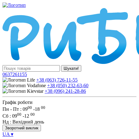
Шукати!
0637261155
+38 (063) 726-11-55
+38 (050) 232-63-60
+38 (096) 241-28-86
Графік роботи
00
00
Пн - Пт : 09
-
18
00
00
Сб
: 09
-
12
Нд
: Вихідний день
Зворотний виклик
UA
▾