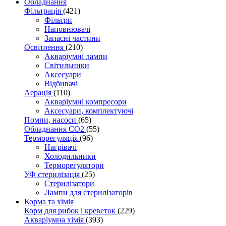
Обладнання
Фільтрація
(421)
Фільтри
Наповнювачі
Запасні частини
Освітлення
(210)
Акваріумні лампи
Світильники
Аксесуари
Відбивачі
Аерація
(110)
Акваріумні компресори
Аксесуари, комплектуючі
Помпи, насоси
(65)
Обладнання CO2
(55)
Терморегуляція
(96)
Нагрівачі
Холодильники
Терморегулятори
УФ стерилізація
(25)
Стерилізатори
Лампи для стерилізаторів
Корма та хімія
Корм для рибок і креветок
(229)
Акваріумна хімія
(393)