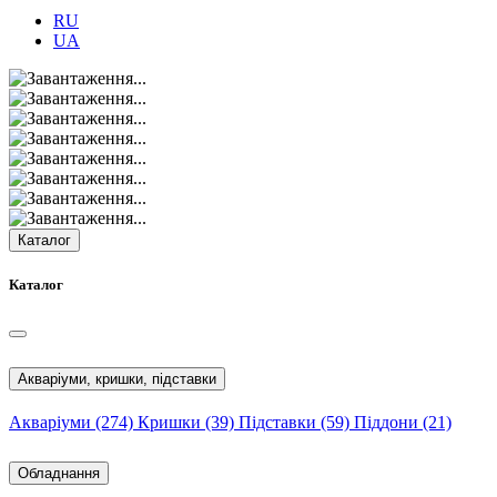
RU
UA
Каталог
Каталог
Акваріуми, кришки, підставки
Акваріуми
(274)
Кришки
(39)
Підставки
(59)
Піддони
(21)
Обладнання