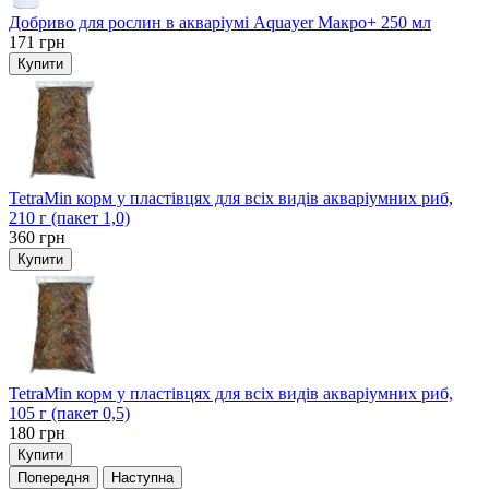
Добриво для рослин в акваріумі Aquayer Макро+ 250 мл
171
грн
Купити
TetraMin корм у пластівцях для всіх видів акваріумних риб,
210 г (пакет 1,0)
360
грн
Купити
TetraMin корм у пластівцях для всіх видів акваріумних риб,
105 г (пакет 0,5)
180
грн
Купити
Попередня
Наступна