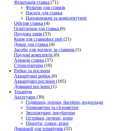
Фільтрація ставка
(71)
Фільтри для ставків
Насоси для ставка
Наповнювачі та комплектуючі
Обігрів ставка
(4)
Освітлення для ставка
(6)
Прудова хімія
(33)
Корм для ставкових риб
(21)
Декор для ставка
(4)
Засоби для догляду за ставком
(1)
Прудові комплекти
(0)
Аерація ставка
(37)
Стерилізатори
(10)
Рибки та рослини
Акваріумні рибки
(0)
Акваріумні рослини
(105)
Домашні рослини
(1)
Тераріум
Аксесуари
(39)
Годівниці, поїлки, басейни, водоспади
Термометри та гігрометри
Зволожувачі, інкубатори
Острівки, печери, нори
Пінцети, совки, різне
Декорації для тераріумів
(32)