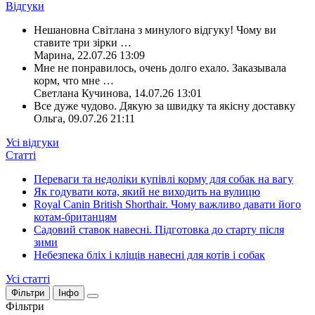
Відгуки
Нешановна Світлана з минулого відгуку! Чому ви
ставите три зірки
…
Марина
,
22.07.26 13:09
Мне не понравилось, очень долго ехало. Заказывала
корм, что мне
…
Светлана Кучинова
,
14.07.26 13:01
Все дуже чудово. Дякую за швидку та якісну доставку
Ольга
,
09.07.26 21:11
Усі відгуки
Статті
Переваги та недоліки купівлі корму для собак на вагу
Як годувати кота, який не виходить на вулицю
Royal Canin British Shorthair. Чому важливо давати його
котам-британцям
Садовий ставок навесні. Підготовка до старту після
зими
Небезпека бліх і кліщів навесні для котів і собак
Усі статті
Фільтри
Інфо
Фільтри