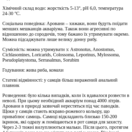
Хімічний склад води: жорсткість 5-13°, рН 6,0, температура
24-30 °С.
Соціальна поведінка: Аровани – хижаки, вони будуть поїдати
менших мешканців акваріума. Також вони агресивні по
відношенню до сородичів, тому бажано їх утримувати окремо.
Можна підсаджувати лише велику донну рибу.
Сумісність: можна утримувати з: Astronotus, Anostomus,
Cichlasomines, Loricarids, Colossoma, Leporinus, Mylossoma,
Pseudoplatystoma, Serrasalmus, Sorubim
Годування: жива риба, комахи
Статеві відмінності: у самців більш виражений анальний
плавник
Розведення: було кілька випадків, коли їх вдавалося розвести в
неволі. При цьому необхідний акваріум понад 4000 літрів.
Аровани в природі зазвичай нерестяться під час паводків.
Щоки у самців стають яскраво-рожевого кольору, що
приваблює самиць. Самиці відкладають близько 150-200
ікринок, які одразу ж поміщаються в рот самця для захисту.
Через 2-3 тижні вилуплюються мальки. Після цього, протягом