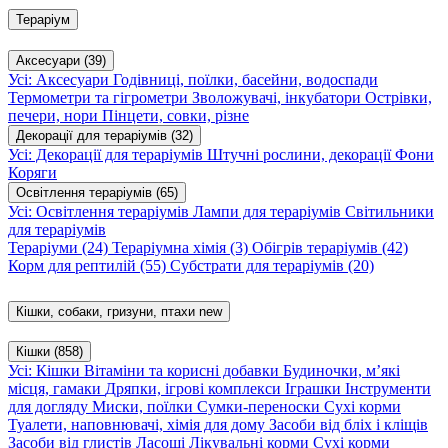
Тераріум
Аксесуари
(39)
Усі: Аксесуари
Годівниці, поїлки, басейни, водоспади
Термометри та гігрометри
Зволожувачі, інкубатори
Острівки,
печери, нори
Пінцети, совки, різне
Декорації для тераріумів
(32)
Усі: Декорації для тераріумів
Штучні рослини, декорації
Фони
Коряги
Освітлення тераріумів
(65)
Усі: Освітлення тераріумів
Лампи для тераріумів
Світильники
для тераріумів
Тераріуми
(24)
Тераріумна хімія
(3)
Обігрів тераріумів
(42)
Корм для рептилій
(55)
Субстрати для тераріумів
(20)
Кішки, собаки, гризуни, птахи
new
Кішки
(858)
Усі: Кішки
Вітаміни та корисні добавки
Будиночки, м’які
місця, гамаки
Дряпки, ігрові комплекси
Іграшки
Інструменти
для догляду
Миски, поїлки
Сумки-переноски
Сухі корми
Туалети, наповнювачі, хімія для дому
Засоби від бліх і кліщів
Засоби від глистів
Ласощі
Лікувальні корми
Сухі корми