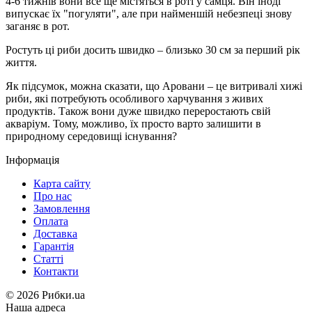
4-6 тижнів вони все ще містяться в роті у самця. Він іноді
випускає їх "погуляти", але при найменшій небезпеці знову
заганяє в рот.
Ростуть ці риби досить швидко – близько 30 см за перший рік
життя.
Як підсумок, можна сказати, що Аровани – це витривалі хижі
риби, які потребують особливого харчування з живих
продуктів. Також вони дуже швидко переростають свій
акваріум. Тому, можливо, їх просто варто залишити в
природному середовищі існування?
Інформація
Карта сайту
Про нас
Замовлення
Оплата
Доставка
Гарантія
Статті
Контакти
©
2026 Рибки.ua
Наша адреса