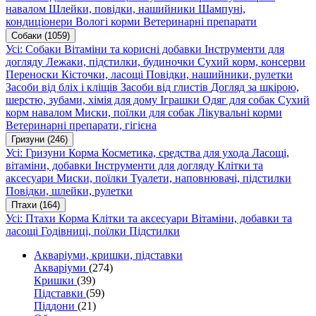
навалом
Шлейки, повідки, нашийники
Шампуні,
кондиціонери
Вологі корми
Ветеринарні препарати
Собаки
(1059)
Усі: Собаки
Вітаміни та корисні добавки
Інструменти для
догляду
Лежаки, підстилки, будиночки
Сухий корм, консерви
Переноски
Кісточки, ласощі
Повідки, нашийники, рулетки
Засоби від бліх і кліщів
Засоби від глистів
Догляд за шкірою,
шерстю, зубами, хімія для дому
Іграшки
Одяг для собак
Сухий
корм навалом
Миски, поїлки для собак
Лікувальні корми
Ветеринарні препарати, гігієна
Гризуни
(246)
Усі: Гризуни
Корма
Косметика, средства для ухода
Ласощі,
вітаміни, добавки
Інструменти для догляду
Клітки та
аксесуари
Миски, поїлки
Туалети, наповнювачі, підстилки
Повідки, шлейки, рулетки
Птахи
(164)
Усі: Птахи
Корма
Клітки та аксесуари
Вітаміни, добавки та
ласощі
Годівниці, поїлки
Підстилки
Акваріуми, кришки, підставки
Акваріуми
(274)
Кришки
(39)
Підставки
(59)
Піддони
(21)