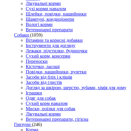
Лікувальні корми
Сухі корми навалом
Шлейки, повідки, нашийники
Шампуні, кондиціонери
Вологі корми
Ветеринарні препарати
Собаки
(1059)
Вітаміни та корисні добавки
Інструменти для догляду
Лежаки, підстилки, будиночки
Сухий корм, консерви
Переноски
Кісточки, ласощі
Повідки, нашийники, рулетки
Засоби від бліх і кліщів
Засоби від глистів
Догляд за шкірою, шерстю, зубами, хімія для дому
Іграшки
Одяг для собак
Сухий корм навалом
Миски, поїлки для собак
Лікувальні корми
Ветеринарні препарати, гігієна
Гризуни
(246)
Корма