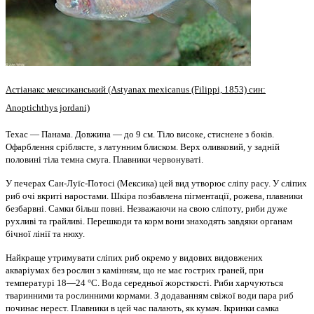
Астіанакс мексиканський (Astyanax mexicanus (Filippi, 1853) син:
Anoptichthys jordani)
Техас — Панама. Довжина — до 9 см. Тіло високе, стиснене з боків.
Офарблення сріблясте, з латунним блиском. Верх оливковий, у задній
половині тіла темна смуга. Плавники червонуваті.
У печерах Сан-Луїс-Потосі (Мексика) цей вид утворює сліпу расу. У сліпих
риб очі вкриті наростами. Шкіра позбавлена пігментації, рожева, плавники
безбарвні. Самки більш повні. Незважаючи на свою сліпоту, риби дуже
рухливі та грайливі. Перешкоди та корм вони знаходять завдяки органам
бічної лінії та нюху.
Найкраще утримувати сліпих риб окремо у видових видовжених
акваріумах без рослин з камінням, що не має гострих граней, при
температурі 18—24 °С. Вода середньої жорсткості. Риби харчуються
тваринними та рослинними кормами. З додаванням свіжої води пара риб
починає нерест. Плавники в цей час палають, як кумач. Ікринки самка