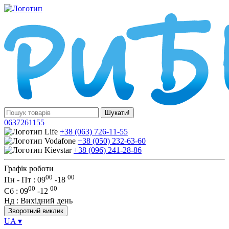
Шукати!
0637261155
+38 (063) 726-11-55
+38 (050) 232-63-60
+38 (096) 241-28-86
Графік роботи
00
00
Пн - Пт : 09
-
18
00
00
Сб
: 09
-
12
Нд
: Вихідний день
Зворотний виклик
UA
▾