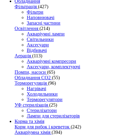
Обладнання
Фільтрація
(427)
Фільтри
Наповнювачі
Запасні частини
Освітлення
(214)
Акваріумні лампи
Світильники
Аксесуари
Відбивачі
Аерація
(113)
Акваріумні компресори
Аксесуари, комплектуючі
Помпи, насоси
(65)
Обладнання CO2
(55)
Терморегуляція
(96)
Нагрівачі
Холодильники
Терморегулятори
УФ стерилізація
(25)
Стерилізатори
Лампи для стерилізаторів
Корма та хімія
Корм для рибок і креветок
(242)
Акваріумна хімія
(394)