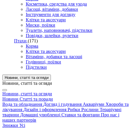
Косметика, средства для ухода
Ласощі, вітаміни, добавки
Інструменти для догляду
Клітки та аксесуари
Миски, поїлки
Туалети, наповнювачі, підстилки
Повідки, шлейки, рулетки
Птахи
(171)
Корма
Клітки та аксесуари
Вітаміни, добавки та ласощі
Годівниці, поїлки
Підстилки
Новини, статті та огляди
Новини, статті та огляди
Новини, статті та огляди
Новини
Статті та поради
Вода та обладнання
Догляд і годування
Акваріуми
Хвороби та
лікування
Дизайн і оформлення
Рибки
Рослини
Тераріумні
тварини
Домашні улюбленці
Ставки та фонтани
Про нас і
наших партнерів
Знижки
Усі