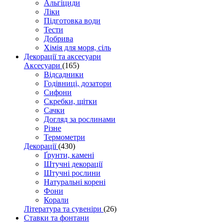
Альгіциди
Ліки
Підготовка води
Тести
Добрива
Хімія для моря, сіль
Декорації та аксесуари
Аксесуари
(165)
Відсадники
Годівниці, дозатори
Сифони
Скребки, щітки
Сачки
Догляд за рослинами
Різне
Термометри
Декорації
(430)
Ґрунти, камені
Штучні декорації
Штучні рослини
Натуральні корені
Фони
Корали
Література та сувеніри
(26)
Ставки та фонтани