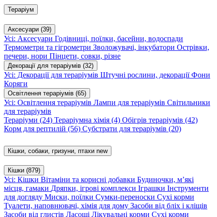
Тераріум
Аксесуари
(39)
Усі: Аксесуари
Годівниці, поїлки, басейни, водоспади
Термометри та гігрометри
Зволожувачі, інкубатори
Острівки,
печери, нори
Пінцети, совки, різне
Декорації для тераріумів
(32)
Усі: Декорації для тераріумів
Штучні рослини, декорації
Фони
Коряги
Освітлення тераріумів
(65)
Усі: Освітлення тераріумів
Лампи для тераріумів
Світильники
для тераріумів
Тераріуми
(24)
Тераріумна хімія
(4)
Обігрів тераріумів
(42)
Корм для рептилій
(56)
Субстрати для тераріумів
(20)
Кішки, собаки, гризуни, птахи
new
Кішки
(879)
Усі: Кішки
Вітаміни та корисні добавки
Будиночки, м’які
місця, гамаки
Дряпки, ігрові комплекси
Іграшки
Інструменти
для догляду
Миски, поїлки
Сумки-переноски
Сухі корми
Туалети, наповнювачі, хімія для дому
Засоби від бліх і кліщів
Засоби від глистів
Ласощі
Лікувальні корми
Сухі корми