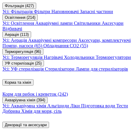
Фільтрація
(427)
Усі: Фільтрація
Фільтри
Наповнювачі
Запасні частини
Освітлення
(214)
Усі: Освітлення
Акваріумні лампи
Світильники
Аксесуари
Відбивачі
Аерація
(113)
Усі: Аерація
Акваріумні компресори
Аксесуари, комплектуючі
Помпи, насоси
(65)
Обладнання CO2
(55)
Терморегуляція
(96)
Усі: Терморегуляція
Нагрівачі
Холодильники
Терморегулятори
УФ стерилізація
(25)
Усі: УФ стерилізація
Стерилізатори
Лампи для стерилізаторів
Корма та хімія
Корм для рибок і креветок
(242)
Акваріумна хімія
(394)
Усі: Акваріумна хімія
Альгіциди
Ліки
Підготовка води
Тести
Добрива
Хімія для моря, сіль
Декорації та аксесуари