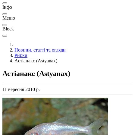
Інфо
Меню
Block
Новини, статті та огляди
Рибки
Астіанакс (Astyanax)
Астіанакс (Astyanax)
11 вересня 2010 р.