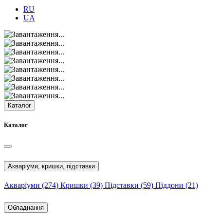
RU
UA
Каталог
Каталог
Акваріуми, кришки, підставки
Акваріуми
(274)
Кришки
(39)
Підставки
(59)
Піддони
(21)
Обладнання