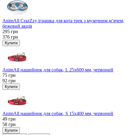
AnimAll CrazZzy іграшка для кота трек з музичним м’ячем,
бежевий акція
295
грн
376
грн
Купити
AnimAll нашийник для собак, L 25x600 мм, червоний
75
грн
92
грн
Купити
AnimAll нашийник для собак, S 15х400 мм, червоний
49
грн
58
грн
Купити