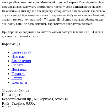
викидає біля поверхні води. Можливий груповий нерест. Розплідників після
ікрометання висаджують і замінюють частину води однаковою за якістю.
Це викликано тим, що під час нересту утворюється багато молок, які сильно
псують воду, і ікра може загинути. Вилуплення відбувається через 3—4 дні,
плавати молодь починає на 6—7-й день. До 18 днів у мальків зберігаються
очі, потім вони, не розвиваючись, вкриваються шкірястою плівкою.
При хорошому годуванні та чистоті мальки ростуть швидко і в 3—4 місяці
досягають статевої зрілості.
Інформація
Карта сайту
Про нас
Замовлення
Оплата
Доставка
Гарантія
Статті
Контакти
©
2026 Рибки.ua
Наша адреса
Берестейський пр., 67, корпус І, офіс 114
Київ, Україна, 03062