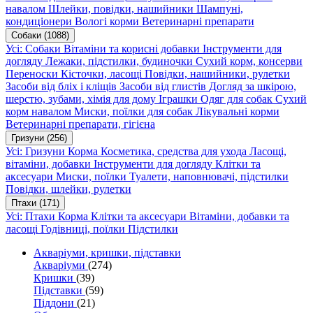
навалом
Шлейки, повідки, нашийники
Шампуні,
кондиціонери
Вологі корми
Ветеринарні препарати
Собаки
(1088)
Усі: Собаки
Вітаміни та корисні добавки
Інструменти для
догляду
Лежаки, підстилки, будиночки
Сухий корм, консерви
Переноски
Кісточки, ласощі
Повідки, нашийники, рулетки
Засоби від бліх і кліщів
Засоби від глистів
Догляд за шкірою,
шерстю, зубами, хімія для дому
Іграшки
Одяг для собак
Сухий
корм навалом
Миски, поїлки для собак
Лікувальні корми
Ветеринарні препарати, гігієна
Гризуни
(256)
Усі: Гризуни
Корма
Косметика, средства для ухода
Ласощі,
вітаміни, добавки
Інструменти для догляду
Клітки та
аксесуари
Миски, поїлки
Туалети, наповнювачі, підстилки
Повідки, шлейки, рулетки
Птахи
(171)
Усі: Птахи
Корма
Клітки та аксесуари
Вітаміни, добавки та
ласощі
Годівниці, поїлки
Підстилки
Акваріуми, кришки, підставки
Акваріуми
(274)
Кришки
(39)
Підставки
(59)
Піддони
(21)