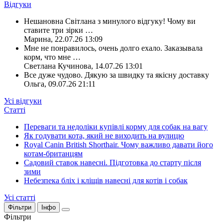
Відгуки
Нешановна Світлана з минулого відгуку! Чому ви
ставите три зірки
…
Марина
,
22.07.26 13:09
Мне не понравилось, очень долго ехало. Заказывала
корм, что мне
…
Светлана Кучинова
,
14.07.26 13:01
Все дуже чудово. Дякую за швидку та якісну доставку
Ольга
,
09.07.26 21:11
Усі відгуки
Статті
Переваги та недоліки купівлі корму для собак на вагу
Як годувати кота, який не виходить на вулицю
Royal Canin British Shorthair. Чому важливо давати його
котам-британцям
Садовий ставок навесні. Підготовка до старту після
зими
Небезпека бліх і кліщів навесні для котів і собак
Усі статті
Фільтри
Інфо
Фільтри