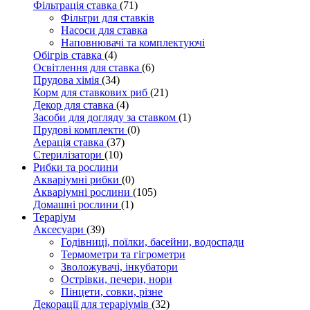
Фільтрація ставка
(71)
Фільтри для ставків
Насоси для ставка
Наповнювачі та комплектуючі
Обігрів ставка
(4)
Освітлення для ставка
(6)
Прудова хімія
(34)
Корм для ставкових риб
(21)
Декор для ставка
(4)
Засоби для догляду за ставком
(1)
Прудові комплекти
(0)
Аерація ставка
(37)
Стерилізатори
(10)
Рибки та рослини
Акваріумні рибки
(0)
Акваріумні рослини
(105)
Домашні рослини
(1)
Тераріум
Аксесуари
(39)
Годівниці, поїлки, басейни, водоспади
Термометри та гігрометри
Зволожувачі, інкубатори
Острівки, печери, нори
Пінцети, совки, різне
Декорації для тераріумів
(32)