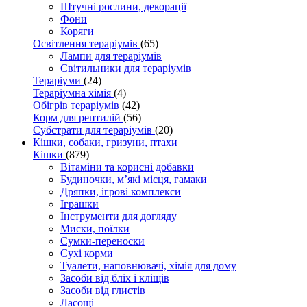
Штучні рослини, декорації
Фони
Коряги
Освітлення тераріумів
(65)
Лампи для тераріумів
Світильники для тераріумів
Тераріуми
(24)
Тераріумна хімія
(4)
Обігрів тераріумів
(42)
Корм для рептилій
(56)
Субстрати для тераріумів
(20)
Кішки, собаки, гризуни, птахи
Кішки
(879)
Вітаміни та корисні добавки
Будиночки, м’які місця, гамаки
Дряпки, ігрові комплекси
Іграшки
Інструменти для догляду
Миски, поїлки
Сумки-переноски
Сухі корми
Туалети, наповнювачі, хімія для дому
Засоби від бліх і кліщів
Засоби від глистів
Ласощі