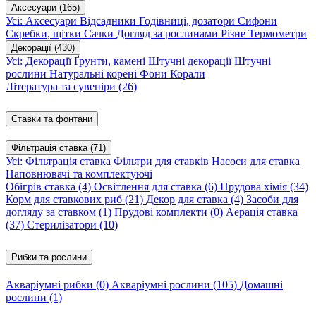
Аксесуари
(165)
Усі: Аксесуари
Відсадники
Годівниці, дозатори
Сифони
Скребки, щітки
Сачки
Догляд за рослинами
Різне
Термометри
Декорації
(430)
Усі: Декорації
Ґрунти, камені
Штучні декорації
Штучні
рослини
Натуральні корені
Фони
Корали
Література та сувеніри
(26)
Ставки та фонтани
Фільтрація ставка
(71)
Усі: Фільтрація ставка
Фільтри для ставків
Насоси для ставка
Наповнювачі та комплектуючі
Обігрів ставка
(4)
Освітлення для ставка
(6)
Прудова хімія
(34)
Корм для ставкових риб
(21)
Декор для ставка
(4)
Засоби для
догляду за ставком
(1)
Прудові комплекти
(0)
Аерація ставка
(37)
Стерилізатори
(10)
Рибки та рослини
Акваріумні рибки
(0)
Акваріумні рослини
(105)
Домашні
рослини
(1)