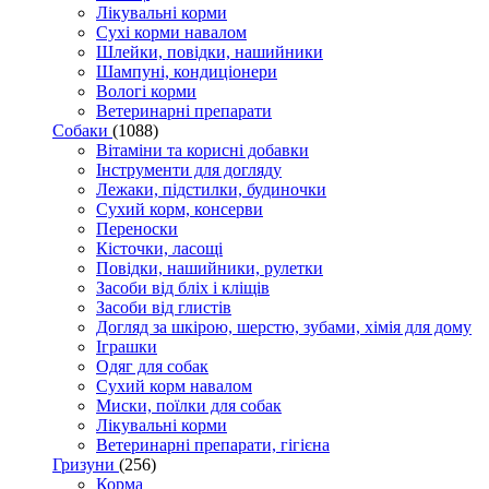
Лікувальні корми
Сухі корми навалом
Шлейки, повідки, нашийники
Шампуні, кондиціонери
Вологі корми
Ветеринарні препарати
Собаки
(1088)
Вітаміни та корисні добавки
Інструменти для догляду
Лежаки, підстилки, будиночки
Сухий корм, консерви
Переноски
Кісточки, ласощі
Повідки, нашийники, рулетки
Засоби від бліх і кліщів
Засоби від глистів
Догляд за шкірою, шерстю, зубами, хімія для дому
Іграшки
Одяг для собак
Сухий корм навалом
Миски, поїлки для собак
Лікувальні корми
Ветеринарні препарати, гігієна
Гризуни
(256)
Корма