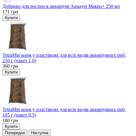
Добриво для рослин в акваріумі Aquayer Макро+ 250 мл
171
грн
Купити
TetraMin корм у пластівцях для всіх видів акваріумних риб,
210 г (пакет 1,0)
360
грн
Купити
TetraMin корм у пластівцях для всіх видів акваріумних риб,
105 г (пакет 0,5)
180
грн
Купити
Попередня
Наступна