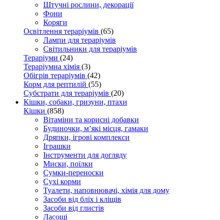
Штучні рослини, декорації
Фони
Коряги
Освітлення тераріумів
(65)
Лампи для тераріумів
Світильники для тераріумів
Тераріуми
(24)
Тераріумна хімія
(3)
Обігрів тераріумів
(42)
Корм для рептилій
(55)
Субстрати для тераріумів
(20)
Кішки, собаки, гризуни, птахи
Кішки
(858)
Вітаміни та корисні добавки
Будиночки, м’які місця, гамаки
Дряпки, ігрові комплекси
Іграшки
Інструменти для догляду
Миски, поїлки
Сумки-переноски
Сухі корми
Туалети, наповнювачі, хімія для дому
Засоби від бліх і кліщів
Засоби від глистів
Ласощі