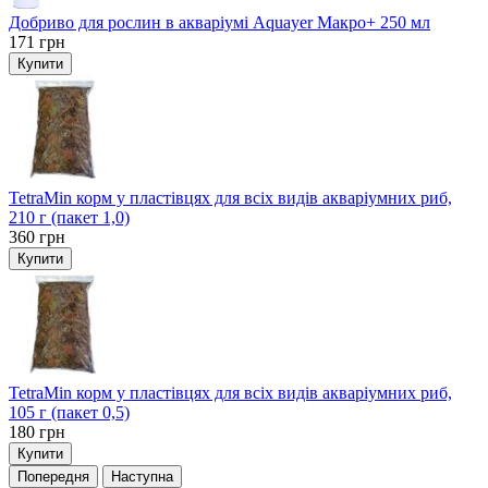
Добриво для рослин в акваріумі Aquayer Макро+ 250 мл
171
грн
Купити
TetraMin корм у пластівцях для всіх видів акваріумних риб,
210 г (пакет 1,0)
360
грн
Купити
TetraMin корм у пластівцях для всіх видів акваріумних риб,
105 г (пакет 0,5)
180
грн
Купити
Попередня
Наступна