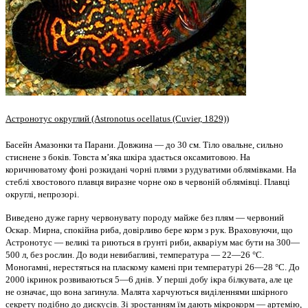
Астронотус
округлий
(Astronotus ocellatus (Cuvier, 1829))
Басейн Амазонки та Парани. Довжина — до 30 см. Тіло овальне, сильно
стиснене з боків. Товста м’яка шкіра здається оксамитовою. На
коричнюватому фоні розкидані чорні плями з рудуватими облямівками. На
стеблі хвостового плавця виразне чорне око в червоній облямівці. Плавці
округлі, непрозорі.
Виведено дуже гарну червонувату породу майже без плям — червоний
Оскар. Мирна, спокійна риба, довірливо бере корм з рук. Враховуючи, що
Астронотус — великі та риються в ґрунті риби, акваріум має бути на 300—
500 л, без рослин. До води невибагливі, температура — 22—26 °С.
Моногамні, нерестяться на пласкому камені при температурі 26—28 °С. До
2000 ікринок розвиваються 5—6 днів. У перші добу ікра білкувата, але це
не означає, що вона загинула. Малята харчуються виділеннями шкірного
секрету подібно до дискусів. Зі зростанням їм дають мікрокорм — артемію,