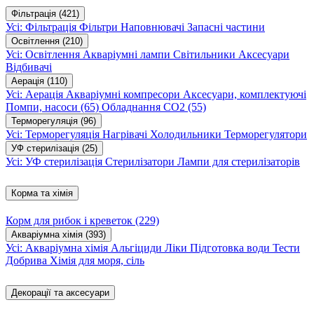
Фільтрація
(421)
Усі: Фільтрація
Фільтри
Наповнювачі
Запасні частини
Освітлення
(210)
Усі: Освітлення
Акваріумні лампи
Світильники
Аксесуари
Відбивачі
Аерація
(110)
Усі: Аерація
Акваріумні компресори
Аксесуари, комплектуючі
Помпи, насоси
(65)
Обладнання CO2
(55)
Терморегуляція
(96)
Усі: Терморегуляція
Нагрівачі
Холодильники
Терморегулятори
УФ стерилізація
(25)
Усі: УФ стерилізація
Стерилізатори
Лампи для стерилізаторів
Корма та хімія
Корм для рибок і креветок
(229)
Акваріумна хімія
(393)
Усі: Акваріумна хімія
Альгіциди
Ліки
Підготовка води
Тести
Добрива
Хімія для моря, сіль
Декорації та аксесуари