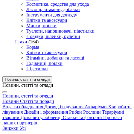
Косметика, средства для ухода
Ласощі, вітаміни, добавки
Інструменти для догляду
Клітки та аксесуари
Миски, поїлки
Туалети, наповнювачі, підстилки
Повідки, шлейки, рулетки
Птахи
(164)
Корма
Клітки та аксесуари
Вітаміни, добавки та ласощі
Годівниці, поїлки
Підстилки
Новини, статті та огляди
Новини, статті та огляди
Новини, статті та огляди
Новини
Статті та поради
Вода та обладнання
Догляд і годування
Акваріуми
Хвороби та
лікування
Дизайн і оформлення
Рибки
Рослини
Тераріумні
тварини
Домашні улюбленці
Ставки та фонтани
Про нас і
наших партнерів
Знижки
Усі