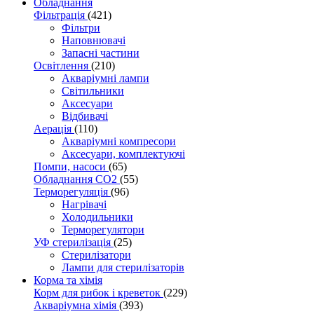
Обладнання
Фільтрація
(421)
Фільтри
Наповнювачі
Запасні частини
Освітлення
(210)
Акваріумні лампи
Світильники
Аксесуари
Відбивачі
Аерація
(110)
Акваріумні компресори
Аксесуари, комплектуючі
Помпи, насоси
(65)
Обладнання CO2
(55)
Терморегуляція
(96)
Нагрівачі
Холодильники
Терморегулятори
УФ стерилізація
(25)
Стерилізатори
Лампи для стерилізаторів
Корма та хімія
Корм для рибок і креветок
(229)
Акваріумна хімія
(393)