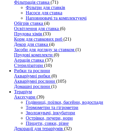
Фільтрація ставка
(71)
Фільтри для ставків
Насоси для ставка
Наповнювачі та комплектуючі
Обігрів ставка
(4)
Освітлення для ставка
(6)
Прудова хімія
(33)
Корм для ставкових риб
(21)
Декор для ставка
(4)
Засоби для догляду за ставком
(1)
Прудові комплекти
(0)
Аерація ставка
(37)
Стерилізатори
(10)
Рибки та рослини
Акваріумні рибки
(0)
Акваріумні рослини
(105)
Домашні рослини
(1)
Тераріум
Аксесуари
(39)
Годівниці, поїлки, басейни, водоспади
Термометри та гігрометри
Зволожувачі, інкубатори
Острівки, печери, нори
Пінцети, совки, різне
Декорації для тераріумів
(32)