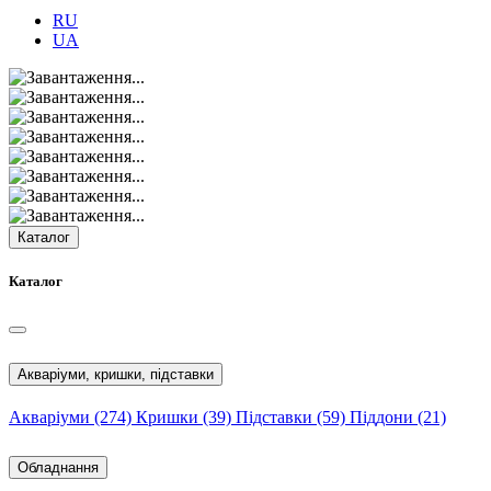
RU
UA
Каталог
Каталог
Акваріуми, кришки, підставки
Акваріуми
(274)
Кришки
(39)
Підставки
(59)
Піддони
(21)
Обладнання