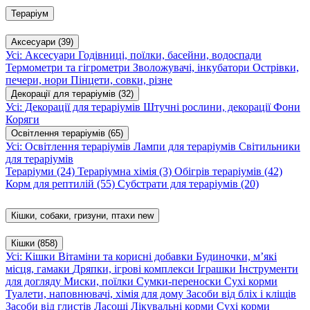
Тераріум
Аксесуари
(39)
Усі: Аксесуари
Годівниці, поїлки, басейни, водоспади
Термометри та гігрометри
Зволожувачі, інкубатори
Острівки,
печери, нори
Пінцети, совки, різне
Декорації для тераріумів
(32)
Усі: Декорації для тераріумів
Штучні рослини, декорації
Фони
Коряги
Освітлення тераріумів
(65)
Усі: Освітлення тераріумів
Лампи для тераріумів
Світильники
для тераріумів
Тераріуми
(24)
Тераріумна хімія
(3)
Обігрів тераріумів
(42)
Корм для рептилій
(55)
Субстрати для тераріумів
(20)
Кішки, собаки, гризуни, птахи
new
Кішки
(858)
Усі: Кішки
Вітаміни та корисні добавки
Будиночки, м’які
місця, гамаки
Дряпки, ігрові комплекси
Іграшки
Інструменти
для догляду
Миски, поїлки
Сумки-переноски
Сухі корми
Туалети, наповнювачі, хімія для дому
Засоби від бліх і кліщів
Засоби від глистів
Ласощі
Лікувальні корми
Сухі корми