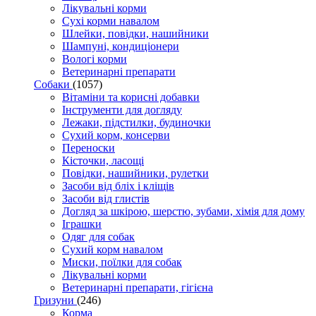
Лікувальні корми
Сухі корми навалом
Шлейки, повідки, нашийники
Шампуні, кондиціонери
Вологі корми
Ветеринарні препарати
Собаки
(1057)
Вітаміни та корисні добавки
Інструменти для догляду
Лежаки, підстилки, будиночки
Сухий корм, консерви
Переноски
Кісточки, ласощі
Повідки, нашийники, рулетки
Засоби від бліх і кліщів
Засоби від глистів
Догляд за шкірою, шерстю, зубами, хімія для дому
Іграшки
Одяг для собак
Сухий корм навалом
Миски, поїлки для собак
Лікувальні корми
Ветеринарні препарати, гігієна
Гризуни
(246)
Корма