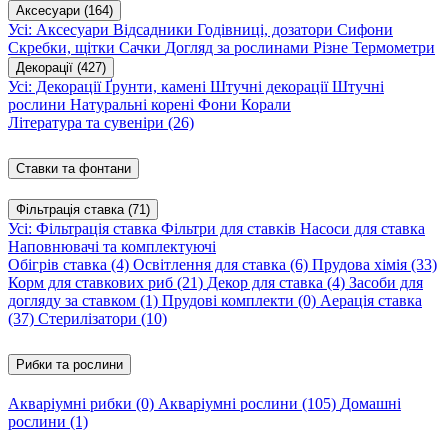
Аксесуари
(164)
Усі: Аксесуари
Відсадники
Годівниці, дозатори
Сифони
Скребки, щітки
Сачки
Догляд за рослинами
Різне
Термометри
Декорації
(427)
Усі: Декорації
Ґрунти, камені
Штучні декорації
Штучні
рослини
Натуральні корені
Фони
Корали
Література та сувеніри
(26)
Ставки та фонтани
Фільтрація ставка
(71)
Усі: Фільтрація ставка
Фільтри для ставків
Насоси для ставка
Наповнювачі та комплектуючі
Обігрів ставка
(4)
Освітлення для ставка
(6)
Прудова хімія
(33)
Корм для ставкових риб
(21)
Декор для ставка
(4)
Засоби для
догляду за ставком
(1)
Прудові комплекти
(0)
Аерація ставка
(37)
Стерилізатори
(10)
Рибки та рослини
Акваріумні рибки
(0)
Акваріумні рослини
(105)
Домашні
рослини
(1)