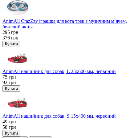
AnimAll CrazZzy іграшка для кота трек з музичним м’ячем,
бежевий акція
295
грн
376
грн
Купити
AnimAll нашийник для собак, L 25x600 мм, червоний
75
грн
92
грн
Купити
AnimAll нашийник для собак, S 15х400 мм, червоний
49
грн
58
грн
Купити