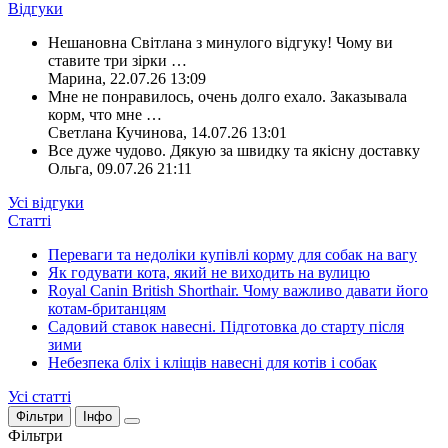
Відгуки
Нешановна Світлана з минулого відгуку! Чому ви
ставите три зірки
…
Марина
,
22.07.26 13:09
Мне не понравилось, очень долго ехало. Заказывала
корм, что мне
…
Светлана Кучинова
,
14.07.26 13:01
Все дуже чудово. Дякую за швидку та якісну доставку
Ольга
,
09.07.26 21:11
Усі відгуки
Статті
Переваги та недоліки купівлі корму для собак на вагу
Як годувати кота, який не виходить на вулицю
Royal Canin British Shorthair. Чому важливо давати його
котам-британцям
Садовий ставок навесні. Підготовка до старту після
зими
Небезпека бліх і кліщів навесні для котів і собак
Усі статті
Фільтри
Інфо
Фільтри