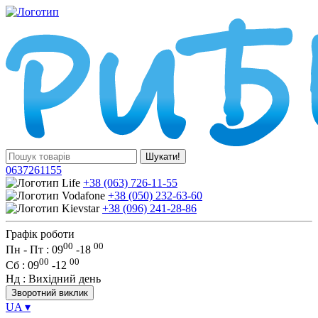
Шукати!
0637261155
+38 (063) 726-11-55
+38 (050) 232-63-60
+38 (096) 241-28-86
Графік роботи
00
00
Пн - Пт : 09
-
18
00
00
Сб
: 09
-
12
Нд
: Вихідний день
Зворотний виклик
UA
▾