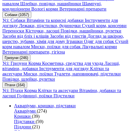
навалом
Шлейки, повідки, нашийники
Шампуні,
кондиціонери
Вологі корми
Ветеринарні препарати
Собаки
(1057)
Усі: Собаки
Вітаміни та корисні добавки
Інструменти для
догляду
Лежаки, підстилки, будиночки
Сухий корм, консерви
Переноски
Кісточки, ласощі
Повідки, нашийники, рулетки
Засоби від бліх і кліщів
Засоби від глистів
Догляд за шкірою,
шерстю, зубами, хімія для дому
Іграшки
Одяг для собак
Сухий
корм навалом
Миски, поїлки для собак
Лікувальні корми
Ветеринарні препарати, гігієна
Гризуни
(246)
Усі: Гризуни
Корма
Косметика, средства для ухода
Ласощі,
вітаміни, добавки
Інструменти для догляду
Клітки та
аксесуари
Миски, поїлки
Туалети, наповнювачі, підстилки
Повідки, шлейки, рулетки
Птахи
(164)
Усі: Птахи
Корма
Клітки та аксесуари
Вітаміни, добавки та
ласощі
Годівниці, поїлки
Підстилки
Акваріуми, кришки, підставки
Акваріуми
(274)
Кришки
(39)
Підставки
(59)
Піддони
(21)