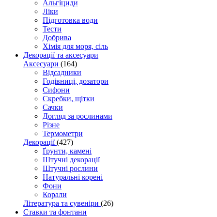
Альгіциди
Ліки
Підготовка води
Тести
Добрива
Хімія для моря, сіль
Декорації та аксесуари
Аксесуари
(164)
Відсадники
Годівниці, дозатори
Сифони
Скребки, щітки
Сачки
Догляд за рослинами
Різне
Термометри
Декорації
(427)
Ґрунти, камені
Штучні декорації
Штучні рослини
Натуральні корені
Фони
Корали
Література та сувеніри
(26)
Ставки та фонтани