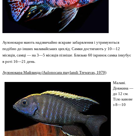
Аулонокари мають надзвичайно яскраве забарвлення і утримуються
подібно до інших малавайських цихлід. Самки достигають у 10—12
місяців, самці — на 3—5 місяців пізніше. Близько 60 ікринок самка інкубує
в роті 16—21 день.
Аулонокара Майланда (
Aulonocara
maylandi
Trewavas
, 1979)
Малаві.
Довжина —
до 12 см.
Тіло кавове
з 8—10