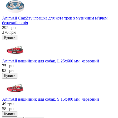
AnimAll CrazZzy іграшка для кота трек з музичним м’ячем,
бежевий акція
295
грн
376
грн
Купити
AnimAll нашийник для собак, L 25x600 мм, червоний
75
грн
92
грн
Купити
AnimAll нашийник для собак, S 15х400 мм, червоний
49
грн
58
грн
Купити