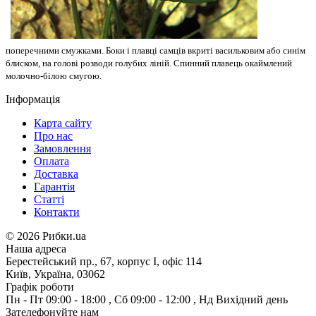
поперечними смужками. Боки і плавці самців вкриті васильковим або синім
блиском, на голові розводи голубих ліній. Спинний плавець окаймлений
молочно-білою смугою.
Інформація
Карта сайту
Про нас
Замовлення
Оплата
Доставка
Гарантія
Статті
Контакти
©
2026 Рибки.ua
Наша адреса
Берестейський пр., 67, корпус І, офіс 114
Київ, Україна, 03062
Графік роботи
Пн - Пт
09:00 - 18:00
,
Сб
09:00 - 12:00
,
Нд
Вихідний день
Зателефонуйте нам