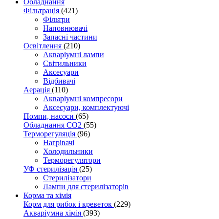
Обладнання
Фільтрація
(421)
Фільтри
Наповнювачі
Запасні частини
Освітлення
(210)
Акваріумні лампи
Світильники
Аксесуари
Відбивачі
Аерація
(110)
Акваріумні компресори
Аксесуари, комплектуючі
Помпи, насоси
(65)
Обладнання CO2
(55)
Терморегуляція
(96)
Нагрівачі
Холодильники
Терморегулятори
УФ стерилізація
(25)
Стерилізатори
Лампи для стерилізаторів
Корма та хімія
Корм для рибок і креветок
(229)
Акваріумна хімія
(393)