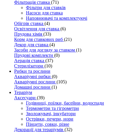
Фільтрація ставка
(71)
Фільтри для ставків
Насоси для ставка
Наповнювачі та комплектуючі
Обігрів ставка
(4)
Освітлення для ставка
(6)
Прудова хімія
(33)
Корм для ставкових риб
(21)
Декор для ставка
(4)
Засоби для догляду за ставком
(1)
Прудові комплекти
(0)
Аерація ставка
(37)
Стерилізатори
(10)
Рибки та рослини
Акваріумні рибки
(0)
Акваріумні рослини
(105)
Домашні рослини
(1)
Тераріум
Аксесуари
(39)
Годівниці, поїлки, басейни, водоспади
Термометри та гігрометри
Зволожувачі, інкубатори
Острівки, печери, нори
Пінцети, совки, різне
Декорації для тераріумів
(32)