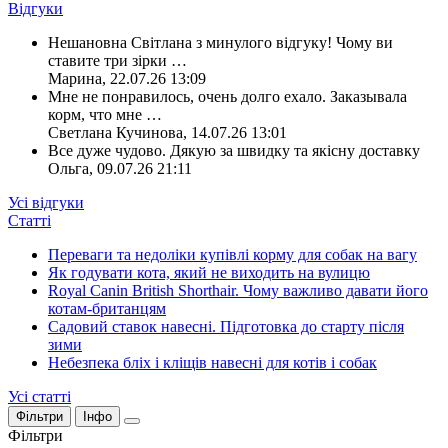
Відгуки
Нешановна Світлана з минулого відгуку! Чому ви
ставите три зірки
…
Марина
,
22.07.26 13:09
Мне не понравилось, очень долго ехало. Заказывала
корм, что мне
…
Светлана Кучинова
,
14.07.26 13:01
Все дуже чудово. Дякую за швидку та якісну доставку
Ольга
,
09.07.26 21:11
Усі відгуки
Статті
Переваги та недоліки купівлі корму для собак на вагу
Як годувати кота, який не виходить на вулицю
Royal Canin British Shorthair. Чому важливо давати його
котам-британцям
Садовий ставок навесні. Підготовка до старту після
зими
Небезпека бліх і кліщів навесні для котів і собак
Усі статті
Фільтри
Інфо
Фільтри