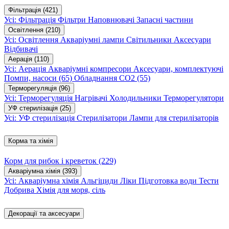
Фільтрація
(421)
Усі: Фільтрація
Фільтри
Наповнювачі
Запасні частини
Освітлення
(210)
Усі: Освітлення
Акваріумні лампи
Світильники
Аксесуари
Відбивачі
Аерація
(110)
Усі: Аерація
Акваріумні компресори
Аксесуари, комплектуючі
Помпи, насоси
(65)
Обладнання CO2
(55)
Терморегуляція
(96)
Усі: Терморегуляція
Нагрівачі
Холодильники
Терморегулятори
УФ стерилізація
(25)
Усі: УФ стерилізація
Стерилізатори
Лампи для стерилізаторів
Корма та хімія
Корм для рибок і креветок
(229)
Акваріумна хімія
(393)
Усі: Акваріумна хімія
Альгіциди
Ліки
Підготовка води
Тести
Добрива
Хімія для моря, сіль
Декорації та аксесуари