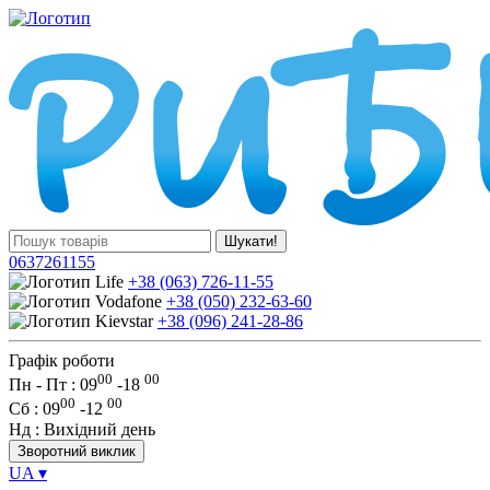
Шукати!
0637261155
+38 (063) 726-11-55
+38 (050) 232-63-60
+38 (096) 241-28-86
Графік роботи
00
00
Пн - Пт : 09
-
18
00
00
Сб
: 09
-
12
Нд
: Вихідний день
Зворотний виклик
UA
▾