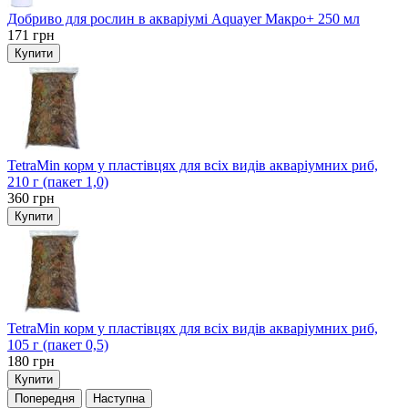
Добриво для рослин в акваріумі Aquayer Макро+ 250 мл
171
грн
Купити
TetraMin корм у пластівцях для всіх видів акваріумних риб,
210 г (пакет 1,0)
360
грн
Купити
TetraMin корм у пластівцях для всіх видів акваріумних риб,
105 г (пакет 0,5)
180
грн
Купити
Попередня
Наступна