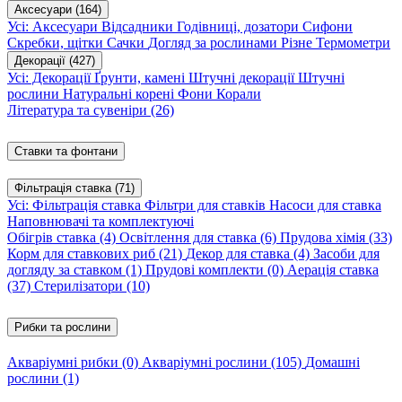
Аксесуари
(164)
Усі: Аксесуари
Відсадники
Годівниці, дозатори
Сифони
Скребки, щітки
Сачки
Догляд за рослинами
Різне
Термометри
Декорації
(427)
Усі: Декорації
Ґрунти, камені
Штучні декорації
Штучні
рослини
Натуральні корені
Фони
Корали
Література та сувеніри
(26)
Ставки та фонтани
Фільтрація ставка
(71)
Усі: Фільтрація ставка
Фільтри для ставків
Насоси для ставка
Наповнювачі та комплектуючі
Обігрів ставка
(4)
Освітлення для ставка
(6)
Прудова хімія
(33)
Корм для ставкових риб
(21)
Декор для ставка
(4)
Засоби для
догляду за ставком
(1)
Прудові комплекти
(0)
Аерація ставка
(37)
Стерилізатори
(10)
Рибки та рослини
Акваріумні рибки
(0)
Акваріумні рослини
(105)
Домашні
рослини
(1)