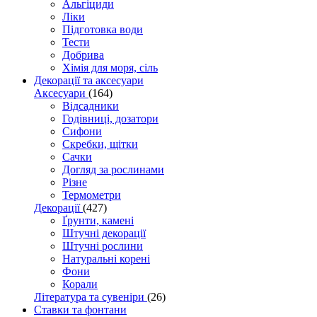
Альгіциди
Ліки
Підготовка води
Тести
Добрива
Хімія для моря, сіль
Декорації та аксесуари
Аксесуари
(164)
Відсадники
Годівниці, дозатори
Сифони
Скребки, щітки
Сачки
Догляд за рослинами
Різне
Термометри
Декорації
(427)
Ґрунти, камені
Штучні декорації
Штучні рослини
Натуральні корені
Фони
Корали
Література та сувеніри
(26)
Ставки та фонтани