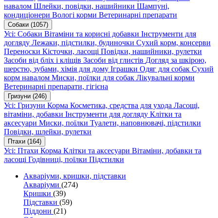
навалом
Шлейки, повідки, нашийники
Шампуні,
кондиціонери
Вологі корми
Ветеринарні препарати
Собаки
(1057)
Усі: Собаки
Вітаміни та корисні добавки
Інструменти для
догляду
Лежаки, підстилки, будиночки
Сухий корм, консерви
Переноски
Кісточки, ласощі
Повідки, нашийники, рулетки
Засоби від бліх і кліщів
Засоби від глистів
Догляд за шкірою,
шерстю, зубами, хімія для дому
Іграшки
Одяг для собак
Сухий
корм навалом
Миски, поїлки для собак
Лікувальні корми
Ветеринарні препарати, гігієна
Гризуни
(246)
Усі: Гризуни
Корма
Косметика, средства для ухода
Ласощі,
вітаміни, добавки
Інструменти для догляду
Клітки та
аксесуари
Миски, поїлки
Туалети, наповнювачі, підстилки
Повідки, шлейки, рулетки
Птахи
(164)
Усі: Птахи
Корма
Клітки та аксесуари
Вітаміни, добавки та
ласощі
Годівниці, поїлки
Підстилки
Акваріуми, кришки, підставки
Акваріуми
(274)
Кришки
(39)
Підставки
(59)
Піддони
(21)