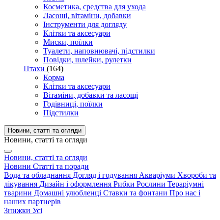
Косметика, средства для ухода
Ласощі, вітаміни, добавки
Інструменти для догляду
Клітки та аксесуари
Миски, поїлки
Туалети, наповнювачі, підстилки
Повідки, шлейки, рулетки
Птахи
(164)
Корма
Клітки та аксесуари
Вітаміни, добавки та ласощі
Годівниці, поїлки
Підстилки
Новини, статті та огляди
Новини, статті та огляди
Новини, статті та огляди
Новини
Статті та поради
Вода та обладнання
Догляд і годування
Акваріуми
Хвороби та
лікування
Дизайн і оформлення
Рибки
Рослини
Тераріумні
тварини
Домашні улюбленці
Ставки та фонтани
Про нас і
наших партнерів
Знижки
Усі