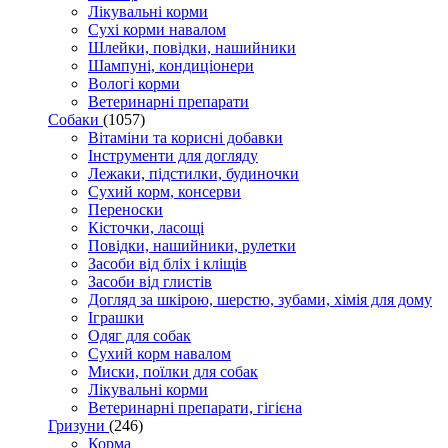
Лікувальні корми
Сухі корми навалом
Шлейки, повідки, нашийники
Шампуні, кондиціонери
Вологі корми
Ветеринарні препарати
Собаки
(1057)
Вітаміни та корисні добавки
Інструменти для догляду
Лежаки, підстилки, будиночки
Сухий корм, консерви
Переноски
Кісточки, ласощі
Повідки, нашийники, рулетки
Засоби від бліх і кліщів
Засоби від глистів
Догляд за шкірою, шерстю, зубами, хімія для дому
Іграшки
Одяг для собак
Сухий корм навалом
Миски, поїлки для собак
Лікувальні корми
Ветеринарні препарати, гігієна
Гризуни
(246)
Корма