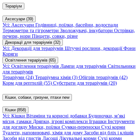
Тераріум
Аксесуари
(39)
Усі: Аксесуари
Годівниці, поїлки, басейни, водоспади
Термометри та гігрометри
Зволожувачі, інкубатори
Острівки,
печери, нори
Пінцети, совки, різне
Декорації для тераріумів
(32)
Усі: Декорації для тераріумів
Штучні рослини, декорації
Фони
Коряги
Освітлення тераріумів
(65)
Усі: Освітлення тераріумів
Лампи для тераріумів
Світильники
для тераріумів
Тераріуми
(24)
Тераріумна хімія
(3)
Обігрів тераріумів
(42)
Корм для рептилій
(55)
Субстрати для тераріумів
(20)
Кішки, собаки, гризуни, птахи
new
Кішки
(858)
Усі: Кішки
Вітаміни та корисні добавки
Будиночки, м’які
місця, гамаки
Дряпки, ігрові комплекси
Іграшки
Інструменти
для догляду
Миски, поїлки
Сумки-переноски
Сухі корми
Туалети, наповнювачі, хімія для дому
Засоби від бліх і кліщів
Засоби від глистів
Ласощі
Лікувальні корми
Сухі корми