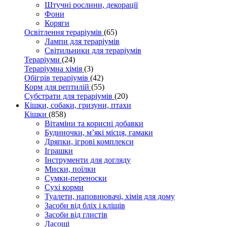
Штучні рослини, декорації
Фони
Коряги
Освітлення тераріумів
(65)
Лампи для тераріумів
Світильники для тераріумів
Тераріуми
(24)
Тераріумна хімія
(3)
Обігрів тераріумів
(42)
Корм для рептилій
(55)
Субстрати для тераріумів
(20)
Кішки, собаки, гризуни, птахи
Кішки
(858)
Вітаміни та корисні добавки
Будиночки, м’які місця, гамаки
Дряпки, ігрові комплекси
Іграшки
Інструменти для догляду
Миски, поїлки
Сумки-переноски
Сухі корми
Туалети, наповнювачі, хімія для дому
Засоби від бліх і кліщів
Засоби від глистів
Ласощі