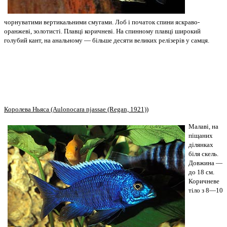
чорнуватими вертикальними смугами. Лоб і початок спини яскраво-
оранжеві, золотисті. Плавці коричневі. На спинному плавці широкий
голубий кант, на анальному — більше десяти великих релізерів у самця.
Королева
Ньяса
(Aulonocara njassae (Regan, 1921))
Малаві, на
піщаних
ділянках
біля скель.
Довжина —
до 18 см.
Коричневе
тіло з 8—10