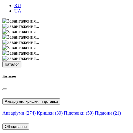
RU
UA
Каталог
Каталог
Акваріуми, кришки, підставки
Акваріуми
(274)
Кришки
(39)
Підставки
(59)
Піддони
(21)
Обладнання