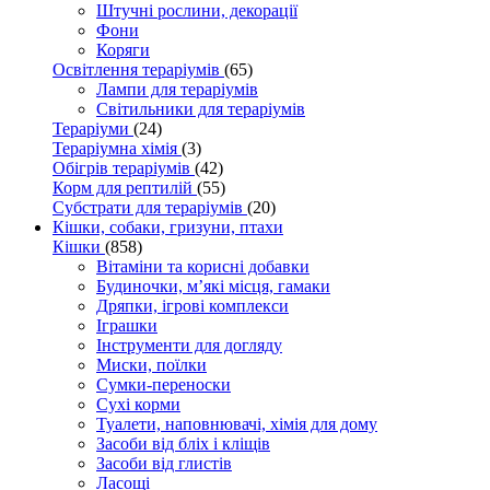
Штучні рослини, декорації
Фони
Коряги
Освітлення тераріумів
(65)
Лампи для тераріумів
Світильники для тераріумів
Тераріуми
(24)
Тераріумна хімія
(3)
Обігрів тераріумів
(42)
Корм для рептилій
(55)
Субстрати для тераріумів
(20)
Кішки, собаки, гризуни, птахи
Кішки
(858)
Вітаміни та корисні добавки
Будиночки, м’які місця, гамаки
Дряпки, ігрові комплекси
Іграшки
Інструменти для догляду
Миски, поїлки
Сумки-переноски
Сухі корми
Туалети, наповнювачі, хімія для дому
Засоби від бліх і кліщів
Засоби від глистів
Ласощі