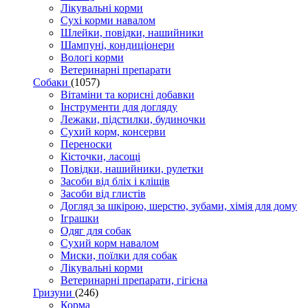
Лікувальні корми
Сухі корми навалом
Шлейки, повідки, нашийники
Шампуні, кондиціонери
Вологі корми
Ветеринарні препарати
Собаки
(1057)
Вітаміни та корисні добавки
Інструменти для догляду
Лежаки, підстилки, будиночки
Сухий корм, консерви
Переноски
Кісточки, ласощі
Повідки, нашийники, рулетки
Засоби від бліх і кліщів
Засоби від глистів
Догляд за шкірою, шерстю, зубами, хімія для дому
Іграшки
Одяг для собак
Сухий корм навалом
Миски, поїлки для собак
Лікувальні корми
Ветеринарні препарати, гігієна
Гризуни
(246)
Корма