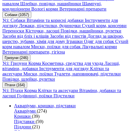
навалом
Шлейки, повідки, нашийники
Шампуні,
кондиціонери
Вологі корми
Ветеринарні препарати
Собаки
(1057)
Усі: Собаки
Вітаміни та корисні добавки
Інструменти для
догляду
Лежаки, підстилки, будиночки
Сухий корм, консерви
Переноски
Кісточки, ласощі
Повідки, нашийники, рулетки
Засоби від бліх і кліщів
Засоби від глистів
Догляд за шкірою,
шерстю, зубами, хімія для дому
Іграшки
Одяг для собак
Сухий
корм навалом
Миски, поїлки для собак
Лікувальні корми
Ветеринарні препарати, гігієна
Гризуни
(246)
Усі: Гризуни
Корма
Косметика, средства для ухода
Ласощі,
вітаміни, добавки
Інструменти для догляду
Клітки та
аксесуари
Миски, поїлки
Туалети, наповнювачі, підстилки
Повідки, шлейки, рулетки
Птахи
(164)
Усі: Птахи
Корма
Клітки та аксесуари
Вітаміни, добавки та
ласощі
Годівниці, поїлки
Підстилки
Акваріуми, кришки, підставки
Акваріуми
(274)
Кришки
(39)
Підставки
(59)
Піддони
(21)