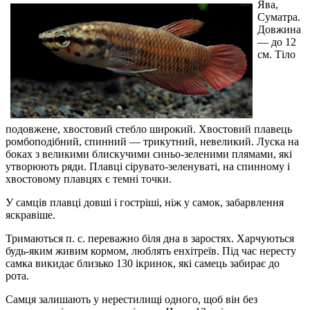
Ява,
Суматра.
Довжина
— до 12
см. Тіло
подовжене, хвостовий стебло широкий. Хвостовий плавець
ромбоподібний, спинний — трикутний, невеликий. Луска на
боках з великими блискучими синьо-зеленими плямами, які
утворюють ряди. Плавці сірувато-зеленуваті, на спинному і
хвостовому плавцях є темні точки.
У самців плавці довші і гостріші, ніж у самок, забарвлення
яскравіше.
Тримаються п. с. переважно біля дна в заростях. Харчуються
будь-яким живим кормом, люблять енхітреїв. Під час нересту
самка викидає близько 130 ікринок, які самець забирає до
рота.
Самця залишають у нерестилищі одного, щоб він без