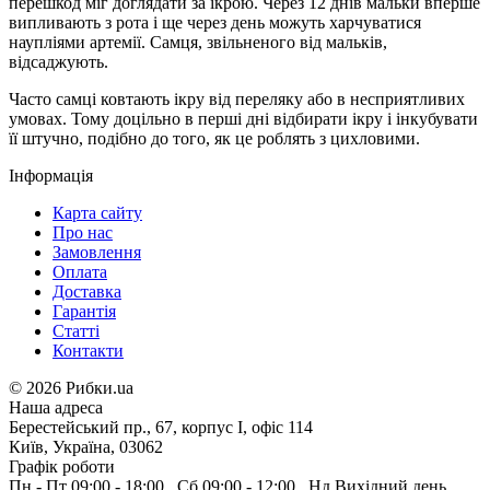
перешкод міг доглядати за ікрою. Через 12 днів мальки вперше
випливають з рота і ще через день можуть харчуватися
наупліями артемії. Самця, звільненого від мальків,
відсаджують.
Часто самці ковтають ікру від переляку або в несприятливих
умовах. Тому доцільно в перші дні відбирати ікру і інкубувати
її штучно, подібно до того, як це роблять з цихловими.
Інформація
Карта сайту
Про нас
Замовлення
Оплата
Доставка
Гарантія
Статті
Контакти
©
2026 Рибки.ua
Наша адреса
Берестейський пр., 67, корпус І, офіс 114
Київ, Україна, 03062
Графік роботи
Пн - Пт
09:00 - 18:00
,
Сб
09:00 - 12:00
,
Нд
Вихідний день