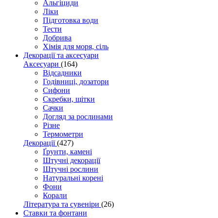
Альгіциди
Ліки
Підготовка води
Тести
Добрива
Хімія для моря, сіль
Декорації та аксесуари
Аксесуари
(164)
Відсадники
Годівниці, дозатори
Сифони
Скребки, щітки
Сачки
Догляд за рослинами
Різне
Термометри
Декорації
(427)
Ґрунти, камені
Штучні декорації
Штучні рослини
Натуральні корені
Фони
Корали
Література та сувеніри
(26)
Ставки та фонтани