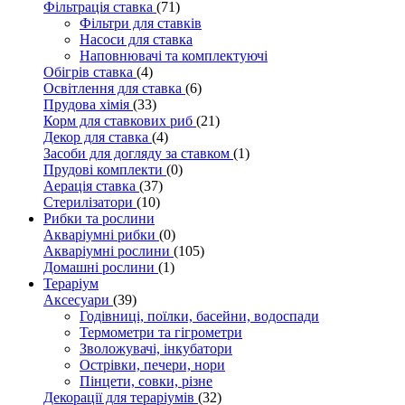
Фільтрація ставка
(71)
Фільтри для ставків
Насоси для ставка
Наповнювачі та комплектуючі
Обігрів ставка
(4)
Освітлення для ставка
(6)
Прудова хімія
(33)
Корм для ставкових риб
(21)
Декор для ставка
(4)
Засоби для догляду за ставком
(1)
Прудові комплекти
(0)
Аерація ставка
(37)
Стерилізатори
(10)
Рибки та рослини
Акваріумні рибки
(0)
Акваріумні рослини
(105)
Домашні рослини
(1)
Тераріум
Аксесуари
(39)
Годівниці, поїлки, басейни, водоспади
Термометри та гігрометри
Зволожувачі, інкубатори
Острівки, печери, нори
Пінцети, совки, різне
Декорації для тераріумів
(32)