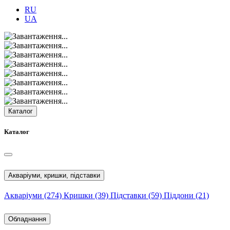
RU
UA
Каталог
Каталог
Акваріуми, кришки, підставки
Акваріуми
(274)
Кришки
(39)
Підставки
(59)
Піддони
(21)
Обладнання