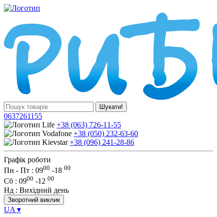
Шукати!
0637261155
+38 (063) 726-11-55
+38 (050) 232-63-60
+38 (096) 241-28-86
Графік роботи
00
00
Пн - Пт : 09
-
18
00
00
Сб
: 09
-
12
Нд
: Вихідний день
Зворотний виклик
UA
▾