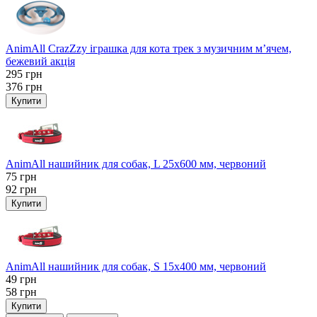
AnimAll CrazZzy іграшка для кота трек з музичним м’ячем,
бежевий акція
295
грн
376
грн
Купити
AnimAll нашийник для собак, L 25x600 мм, червоний
75
грн
92
грн
Купити
AnimAll нашийник для собак, S 15х400 мм, червоний
49
грн
58
грн
Купити