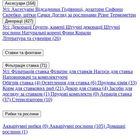
Аксесуари
(164)
Усі: Аксесуари
Відсадники
Годівниці, дозатори
Сифони
Скребки, щітки
Сачки
Догляд за рослинами
Різне
Термометри
Декорації
(427)
Усі: Декорації
Ґрунти, камені
Штучні декорації
Штучні
рослини
Натуральні корені
Фони
Корали
Література та сувеніри
(26)
Ставки та фонтани
Фільтрація ставка
(71)
Усі: Фільтрація ставка
Фільтри для ставків
Насоси для ставка
Наповнювачі та комплектуючі
Обігрів ставка
(4)
Освітлення для ставка
(6)
Прудова хімія
(33)
Корм для ставкових риб
(21)
Декор для ставка
(4)
Засоби для
догляду за ставком
(1)
Прудові комплекти
(0)
Аерація ставка
(37)
Стерилізатори
(10)
Рибки та рослини
Акваріумні рибки
(0)
Акваріумні рослини
(105)
Домашні
рослини
(1)