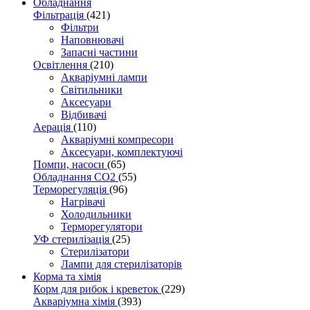
Обладнання
Фільтрація
(421)
Фільтри
Наповнювачі
Запасні частини
Освітлення
(210)
Акваріумні лампи
Світильники
Аксесуари
Відбивачі
Аерація
(110)
Акваріумні компресори
Аксесуари, комплектуючі
Помпи, насоси
(65)
Обладнання CO2
(55)
Терморегуляція
(96)
Нагрівачі
Холодильники
Терморегулятори
УФ стерилізація
(25)
Стерилізатори
Лампи для стерилізаторів
Корма та хімія
Корм для рибок і креветок
(229)
Акваріумна хімія
(393)