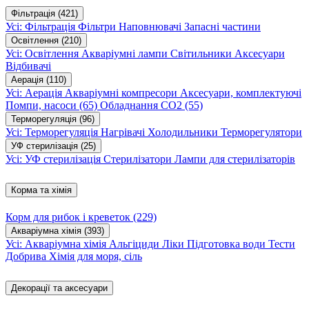
Фільтрація
(421)
Усі: Фільтрація
Фільтри
Наповнювачі
Запасні частини
Освітлення
(210)
Усі: Освітлення
Акваріумні лампи
Світильники
Аксесуари
Відбивачі
Аерація
(110)
Усі: Аерація
Акваріумні компресори
Аксесуари, комплектуючі
Помпи, насоси
(65)
Обладнання CO2
(55)
Терморегуляція
(96)
Усі: Терморегуляція
Нагрівачі
Холодильники
Терморегулятори
УФ стерилізація
(25)
Усі: УФ стерилізація
Стерилізатори
Лампи для стерилізаторів
Корма та хімія
Корм для рибок і креветок
(229)
Акваріумна хімія
(393)
Усі: Акваріумна хімія
Альгіциди
Ліки
Підготовка води
Тести
Добрива
Хімія для моря, сіль
Декорації та аксесуари