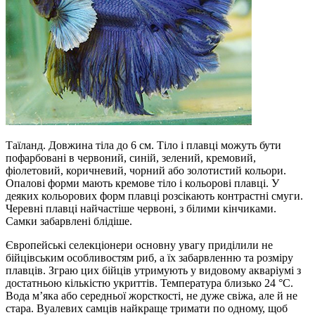
Таїланд. Довжина тіла до 6 см. Тіло і плавці можуть бути
пофарбовані в червоний, синій, зелений, кремовий,
фіолетовий, коричневий, чорний або золотистий кольори.
Опалові форми мають кремове тіло і кольорові плавці. У
деяких кольорових форм плавці розсікають контрастні смуги.
Черевні плавці найчастіше червоні, з білими кінчиками.
Самки забарвлені блідіше.
Європейські селекціонери основну увагу приділили не
бійцівським особливостям риб, а їх забарвленню та розміру
плавців. Зграю цих бійців утримують у видовому акваріумі з
достатньою кількістю укриттів. Температура близько 24 °С.
Вода м’яка або середньої жорсткості, не дуже свіжа, але й не
стара. Вуалевих самців найкраще тримати по одному, щоб