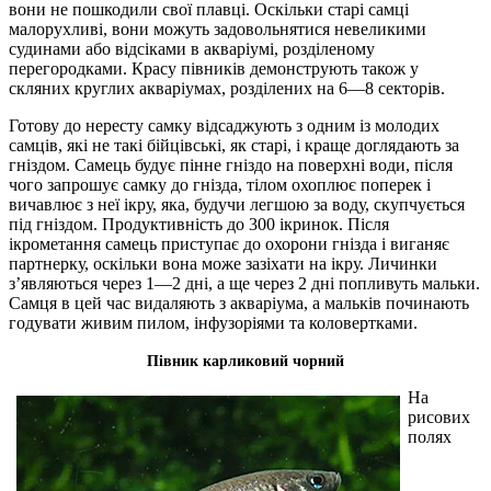
вони не пошкодили свої плавці. Оскільки старі самці
малорухливі, вони можуть задовольнятися невеликими
судинами або відсіками в акваріумі, розділеному
перегородками. Красу півників демонструють також у
скляних круглих акваріумах, розділених на 6—8 секторів.
Готову до нересту самку відсаджують з одним із молодих
самців, які не такі бійцівські, як старі, і краще доглядають за
гніздом. Самець будує пінне гніздо на поверхні води, після
чого запрошує самку до гнізда, тілом охоплює поперек і
вичавлює з неї ікру, яка, будучи легшою за воду, скупчується
під гніздом. Продуктивність до 300 ікринок. Після
ікрометання самець приступає до охорони гнізда і виганяє
партнерку, оскільки вона може зазіхати на ікру. Личинки
з’являються через 1—2 дні, а ще через 2 дні попливуть мальки.
Самця в цей час видаляють з акваріума, а мальків починають
годувати живим пилом, інфузоріями та коловертками.
Півник карликовий чорний
На
рисових
полях