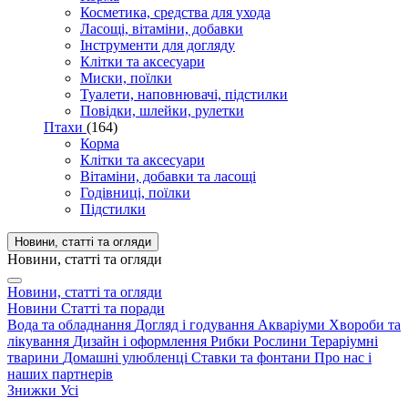
Косметика, средства для ухода
Ласощі, вітаміни, добавки
Інструменти для догляду
Клітки та аксесуари
Миски, поїлки
Туалети, наповнювачі, підстилки
Повідки, шлейки, рулетки
Птахи
(164)
Корма
Клітки та аксесуари
Вітаміни, добавки та ласощі
Годівниці, поїлки
Підстилки
Новини, статті та огляди
Новини, статті та огляди
Новини, статті та огляди
Новини
Статті та поради
Вода та обладнання
Догляд і годування
Акваріуми
Хвороби та
лікування
Дизайн і оформлення
Рибки
Рослини
Тераріумні
тварини
Домашні улюбленці
Ставки та фонтани
Про нас і
наших партнерів
Знижки
Усі