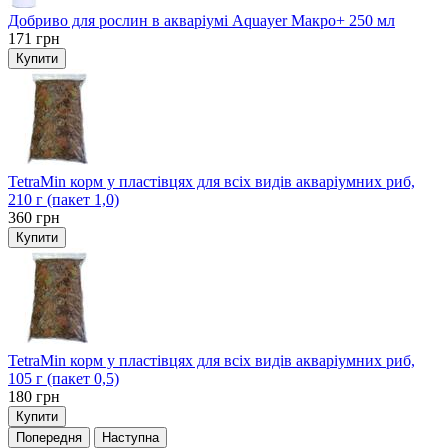
Добриво для рослин в акваріумі Aquayer Макро+ 250 мл
171
грн
Купити
TetraMin корм у пластівцях для всіх видів акваріумних риб,
210 г (пакет 1,0)
360
грн
Купити
TetraMin корм у пластівцях для всіх видів акваріумних риб,
105 г (пакет 0,5)
180
грн
Купити
Попередня
Наступна