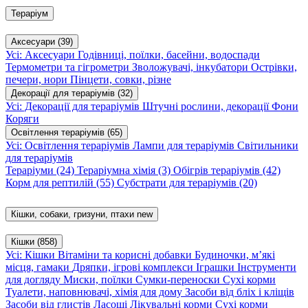
Тераріум
Аксесуари
(39)
Усі: Аксесуари
Годівниці, поїлки, басейни, водоспади
Термометри та гігрометри
Зволожувачі, інкубатори
Острівки,
печери, нори
Пінцети, совки, різне
Декорації для тераріумів
(32)
Усі: Декорації для тераріумів
Штучні рослини, декорації
Фони
Коряги
Освітлення тераріумів
(65)
Усі: Освітлення тераріумів
Лампи для тераріумів
Світильники
для тераріумів
Тераріуми
(24)
Тераріумна хімія
(3)
Обігрів тераріумів
(42)
Корм для рептилій
(55)
Субстрати для тераріумів
(20)
Кішки, собаки, гризуни, птахи
new
Кішки
(858)
Усі: Кішки
Вітаміни та корисні добавки
Будиночки, м’які
місця, гамаки
Дряпки, ігрові комплекси
Іграшки
Інструменти
для догляду
Миски, поїлки
Сумки-переноски
Сухі корми
Туалети, наповнювачі, хімія для дому
Засоби від бліх і кліщів
Засоби від глистів
Ласощі
Лікувальні корми
Сухі корми