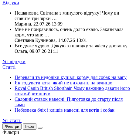
Відгуки
Нешановна Світлана з минулого відгуку! Чому ви
ставите три зірки
…
Марина
,
22.07.26 13:09
Мне не понравилось, очень долго ехало. Заказывала
корм, что мне
…
Светлана Кучинова
,
14.07.26 13:01
Все дуже чудово. Дякую за швидку та якісну доставку
Ольга
,
09.07.26 21:11
Усі відгуки
Статті
Переваги та недоліки купівлі корму для собак на вагу
Як годувати кота, який не виходить на вулицю
Royal Canin British Shorthair. Чому важливо давати його
котам-британцям
Садовий ставок навесні. Підготовка до старту після
зими
Небезпека бліх і кліщів навесні для котів і собак
Усі статті
Фільтри
Інфо
Фільтри