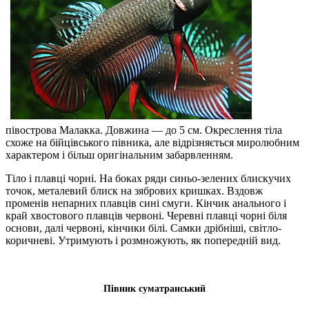
півострова Малакка. Довжина — до 5 см. Окреслення тіла
схоже на бійцівського півника, але відрізняється миролюбним
характером і більш оригінальним забарвленням.
Тіло і плавці чорні. На боках ряди синьо-зелених блискучих
точок, металевий блиск на зябрових кришках. Вздовж
променів непарних плавців сині смуги. Кінчик анального і
край хвостового плавців червоні. Черевні плавці чорні біля
основи, далі червоні, кінчики білі. Самки дрібніші, світло-
коричневі. Утримують і розмножують, як попередній вид.
Півник суматранський