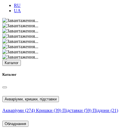
RU
UA
Каталог
Каталог
Акваріуми, кришки, підставки
Акваріуми
(274)
Кришки
(39)
Підставки
(59)
Піддони
(21)
Обладнання