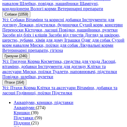
навалом
Шлейки, повідки, нашийники
Шампуні,
кондиціонери
Вологі корми
Ветеринарні препарати
Собаки
(1059)
Усі: Собаки
Вітаміни та корисні добавки
Інструменти для
догляду
Лежаки, підстилки, будиночки
Сухий корм, консерви
Переноски
Кісточки, ласощі
Повідки, нашийники, рулетки
Засоби від бліх і кліщів
Засоби від глистів
Догляд за шкірою,
шерстю, зубами, хімія для дому
Іграшки
Одяг для собак
Сухий
корм навалом
Миски, поїлки для собак
Лікувальні корми
Ветеринарні препарати, гігієна
Гризуни
(246)
Усі: Гризуни
Корма
Косметика, средства для ухода
Ласощі,
вітаміни, добавки
Інструменти для догляду
Клітки та
аксесуари
Миски, поїлки
Туалети, наповнювачі, підстилки
Повідки, шлейки, рулетки
Птахи
(164)
Усі: Птахи
Корма
Клітки та аксесуари
Вітаміни, добавки та
ласощі
Годівниці, поїлки
Підстилки
Акваріуми, кришки, підставки
Акваріуми
(274)
Кришки
(39)
Підставки
(59)
Піддони
(21)