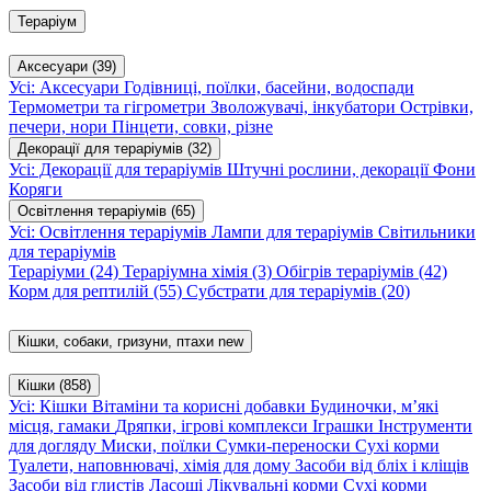
Тераріум
Аксесуари
(39)
Усі: Аксесуари
Годівниці, поїлки, басейни, водоспади
Термометри та гігрометри
Зволожувачі, інкубатори
Острівки,
печери, нори
Пінцети, совки, різне
Декорації для тераріумів
(32)
Усі: Декорації для тераріумів
Штучні рослини, декорації
Фони
Коряги
Освітлення тераріумів
(65)
Усі: Освітлення тераріумів
Лампи для тераріумів
Світильники
для тераріумів
Тераріуми
(24)
Тераріумна хімія
(3)
Обігрів тераріумів
(42)
Корм для рептилій
(55)
Субстрати для тераріумів
(20)
Кішки, собаки, гризуни, птахи
new
Кішки
(858)
Усі: Кішки
Вітаміни та корисні добавки
Будиночки, м’які
місця, гамаки
Дряпки, ігрові комплекси
Іграшки
Інструменти
для догляду
Миски, поїлки
Сумки-переноски
Сухі корми
Туалети, наповнювачі, хімія для дому
Засоби від бліх і кліщів
Засоби від глистів
Ласощі
Лікувальні корми
Сухі корми