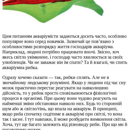
Цим питанням акваріумісти задаються досить часто, особливо
популярне воно серед новачків. Зазвичай це пов’язано з
особливостями розпорядку життя господарів акваріума.
Наприклад, людині потрібно працювати вночі. Звісно, хоч
якесь світло увімкнене, і господар часто хвилюється за своїх
улюбленців. Чи не заважає він їм спати? Та й взагалі, чи спить
акваріумна рибка.
Одразу хочемо сказати — так, рибки сплять. Але не в
звичайному людському розумінні. Якщо у людини під час сну
мозок практично перестає реагувати на навколишню
дійсність, то у рибок просто сповільнюються фізіологічні
процеси в організмі. При цьому вони чудово реагують на
найменші зміни обстановки навколо них. Будь то сторонній
шум або ж світло/тінь, що впала на акваріум. В принципі,
якщо риба спочатку сидітиме в акваріумі при світлі, то вона
так і засне. І тут навпаки, її може розбудити вимкнення світла.
Хоча, тут ще багато залежить від різновиду риби. Про що ми й
поговоримо нижче.