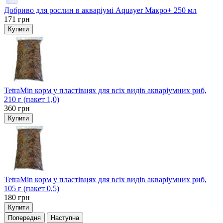
Добриво для рослин в акваріумі Aquayer Макро+ 250 мл
171
грн
Купити
TetraMin корм у пластівцях для всіх видів акваріумних риб,
210 г (пакет 1,0)
360
грн
Купити
TetraMin корм у пластівцях для всіх видів акваріумних риб,
105 г (пакет 0,5)
180
грн
Купити
Попередня
Наступна