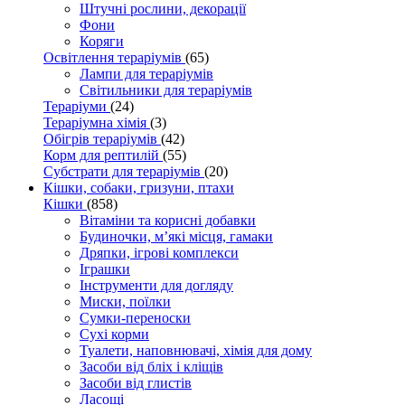
Штучні рослини, декорації
Фони
Коряги
Освітлення тераріумів
(65)
Лампи для тераріумів
Світильники для тераріумів
Тераріуми
(24)
Тераріумна хімія
(3)
Обігрів тераріумів
(42)
Корм для рептилій
(55)
Субстрати для тераріумів
(20)
Кішки, собаки, гризуни, птахи
Кішки
(858)
Вітаміни та корисні добавки
Будиночки, м’які місця, гамаки
Дряпки, ігрові комплекси
Іграшки
Інструменти для догляду
Миски, поїлки
Сумки-переноски
Сухі корми
Туалети, наповнювачі, хімія для дому
Засоби від бліх і кліщів
Засоби від глистів
Ласощі