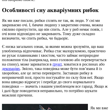
Особливості сну акваріумних рибок
Як ми вже писали, рибки сплять не так, як люди. У сні ми
закриваємо очі. І, бачачи людину з закритими очима, можна
сміливо припустити, що він спить. Але у риб немає повік, і
очі вони відповідно не закривають. Тому дуже складно
визначити, чи спить рибка, чи бадьоріє.
Є низка загальних ознак, за якими можна зрозуміти, що ваш
улюбленець відпочиває. Рибка стає малорухомою, практично
не рухає плавниками і хвостом, часто займає неприродне
положення тіла (наприклад, вниз головою або перевертається
на спину), може зариватися в
ґрунт
, ховатися в рослинах або
декораціях
. Звісно, така поведінка може бути пов’язана й із
хворобою, але це легко перевірити. Заставши рибку в
непривичній позі, просто постукайте по склу біля неї. Якщо
вона швидко відреагує і перейде до свого нормального
поведінки — значить з вашим улюбленцем все гаразд. Якщо ж
і далі буде поводитися неправильно, то потрібно шукати
можливі причини.
Як ми вже