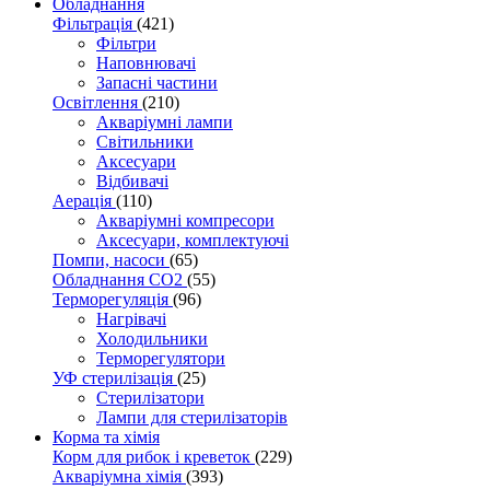
Обладнання
Фільтрація
(421)
Фільтри
Наповнювачі
Запасні частини
Освітлення
(210)
Акваріумні лампи
Світильники
Аксесуари
Відбивачі
Аерація
(110)
Акваріумні компресори
Аксесуари, комплектуючі
Помпи, насоси
(65)
Обладнання CO2
(55)
Терморегуляція
(96)
Нагрівачі
Холодильники
Терморегулятори
УФ стерилізація
(25)
Стерилізатори
Лампи для стерилізаторів
Корма та хімія
Корм для рибок і креветок
(229)
Акваріумна хімія
(393)