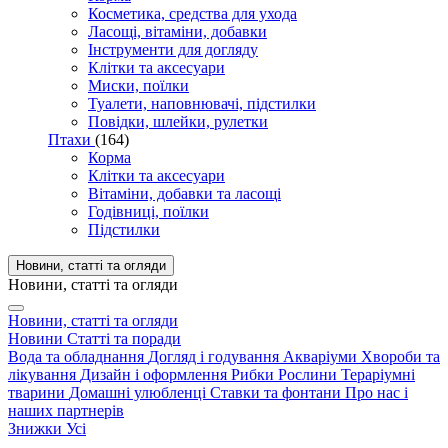
Косметика, средства для ухода
Ласощі, вітаміни, добавки
Інструменти для догляду
Клітки та аксесуари
Миски, поїлки
Туалети, наповнювачі, підстилки
Повідки, шлейки, рулетки
Птахи
(164)
Корма
Клітки та аксесуари
Вітаміни, добавки та ласощі
Годівниці, поїлки
Підстилки
Новини, статті та огляди
Новини, статті та огляди
Новини, статті та огляди
Новини
Статті та поради
Вода та обладнання
Догляд і годування
Акваріуми
Хвороби та
лікування
Дизайн і оформлення
Рибки
Рослини
Тераріумні
тварини
Домашні улюбленці
Ставки та фонтани
Про нас і
наших партнерів
Знижки
Усі