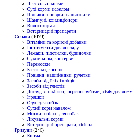
Лікувальні корми
Сухі корми навалом
Шлейки, повідки, нашийники
Шампуні, кондиціонери
Вологі корми
Ветеринарні препарати
Собаки
(1059)
Вітаміни та корисні добавки
Інструменти для догляду
Лежаки, підстилки, будиночки
Сухий корм, консерви
Переноски
Кісточки, ласощі
Повідки, нашийники, рулетки
Засоби від бліх і кліщів
Засоби від глистів
Догляд за шкірою, шерстю, зубами, хімія для дому
Іграшки
Одяг для собак
Сухий корм навалом
Миски, поїлки для собак
Лікувальні корми
Ветеринарні препарати, гігієна
Гризуни
(246)
Корма