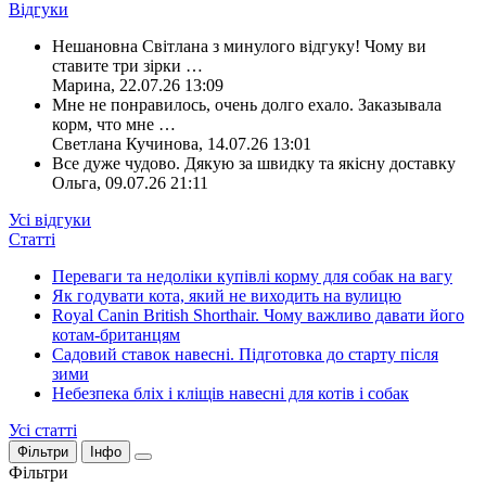
Відгуки
Нешановна Світлана з минулого відгуку! Чому ви
ставите три зірки
…
Марина
,
22.07.26 13:09
Мне не понравилось, очень долго ехало. Заказывала
корм, что мне
…
Светлана Кучинова
,
14.07.26 13:01
Все дуже чудово. Дякую за швидку та якісну доставку
Ольга
,
09.07.26 21:11
Усі відгуки
Статті
Переваги та недоліки купівлі корму для собак на вагу
Як годувати кота, який не виходить на вулицю
Royal Canin British Shorthair. Чому важливо давати його
котам-британцям
Садовий ставок навесні. Підготовка до старту після
зими
Небезпека бліх і кліщів навесні для котів і собак
Усі статті
Фільтри
Інфо
Фільтри