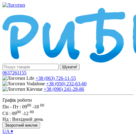
Шукати!
0637261155
+38 (063) 726-11-55
+38 (050) 232-63-60
+38 (096) 241-28-86
Графік роботи
00
00
Пн - Пт : 09
-
18
00
00
Сб
: 09
-
12
Нд
: Вихідний день
Зворотний виклик
UA
▾