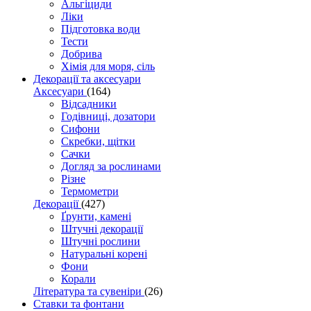
Альгіциди
Ліки
Підготовка води
Тести
Добрива
Хімія для моря, сіль
Декорації та аксесуари
Аксесуари
(164)
Відсадники
Годівниці, дозатори
Сифони
Скребки, щітки
Сачки
Догляд за рослинами
Різне
Термометри
Декорації
(427)
Ґрунти, камені
Штучні декорації
Штучні рослини
Натуральні корені
Фони
Корали
Література та сувеніри
(26)
Ставки та фонтани