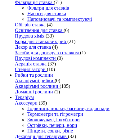
Фільтрація ставка
(71)
Фільтри для ставків
Насоси для ставка
Наповнювачі та комплектуючі
Обігрів ставка
(4)
Освітлення для ставка
(6)
Прудова хімія
(33)
Корм для ставкових риб
(21)
Декор для ставка
(4)
Засоби для догляду за ставком
(1)
Прудові комплекти
(0)
Аерація ставка
(37)
Стерилізатори
(10)
Рибки та рослини
Акваріумні рибки
(0)
Акваріумні рослини
(105)
Домашні рослини
(1)
Тераріум
Аксесуари
(39)
Годівниці, поїлки, басейни, водоспади
Термометри та гігрометри
Зволожувачі, інкубатори
Острівки, печери, нори
Пінцети, совки, різне
Декорації для тераріумів
(32)