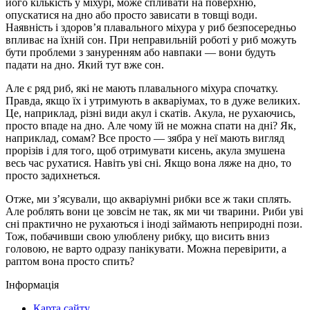
його кількість у міхурі, може спливати на поверхню,
опускатися на дно або просто зависати в товщі води.
Наявність і здоров’я плавального міхура у риб безпосередньо
впливає на їхній сон. При неправильній роботі у риб можуть
бути проблеми з зануренням або навпаки — вони будуть
падати на дно. Який тут вже сон.
Але є ряд риб, які не мають плавального міхура спочатку.
Правда, якщо їх і утримують в акваріумах, то в дуже великих.
Це, наприклад, різні види акул і скатів. Акула, не рухаючись,
просто впаде на дно. Але чому їй не можна спати на дні? Як,
наприклад, сомам? Все просто — зябра у неї мають вигляд
прорізів і для того, щоб отримувати кисень, акула змушена
весь час рухатися. Навіть уві сні. Якщо вона ляже на дно, то
просто задихнеться.
Отже, ми з’ясували, що акваріумні рибки все ж таки сплять.
Але роблять вони це зовсім не так, як ми чи тварини. Риби уві
сні практично не рухаються і іноді займають неприродні пози.
Тож, побачивши свою улюблену рибку, що висить вниз
головою, не варто одразу панікувати. Можна перевірити, а
раптом вона просто спить?
Інформація
Карта сайту