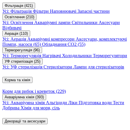
Фільтрація
(421)
Усі: Фільтрація
Фільтри
Наповнювачі
Запасні частини
Освітлення
(210)
Усі: Освітлення
Акваріумні лампи
Світильники
Аксесуари
Відбивачі
Аерація
(110)
Усі: Аерація
Акваріумні компресори
Аксесуари, комплектуючі
Помпи, насоси
(65)
Обладнання CO2
(55)
Терморегуляція
(96)
Усі: Терморегуляція
Нагрівачі
Холодильники
Терморегулятори
УФ стерилізація
(25)
Усі: УФ стерилізація
Стерилізатори
Лампи для стерилізаторів
Корма та хімія
Корм для рибок і креветок
(229)
Акваріумна хімія
(393)
Усі: Акваріумна хімія
Альгіциди
Ліки
Підготовка води
Тести
Добрива
Хімія для моря, сіль
Декорації та аксесуари