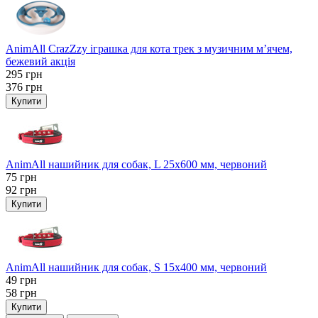
AnimAll CrazZzy іграшка для кота трек з музичним м’ячем,
бежевий акція
295
грн
376
грн
Купити
AnimAll нашийник для собак, L 25x600 мм, червоний
75
грн
92
грн
Купити
AnimAll нашийник для собак, S 15х400 мм, червоний
49
грн
58
грн
Купити