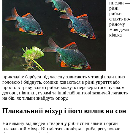
писали —
різні
рибки
сплять по-
різному.
Наведемо
кілька
прикладів: барбуси під час сну зависають у товщі води вниз
головою і бліднуть, сомики ховаються в різні укриття або
просто в траву, золоті рибки можуть перевертатися пузиком
догори, півники, гурамі та інші лабіринтові зазвичай лягають
на бік, як тільки знайдуть опору.
Плавальний міхур і його вплив на сон
На відміну від людей і тварин у риб є спеціальний орган —
плавальний міхур. Він містить повітря. І риба, регулюючи