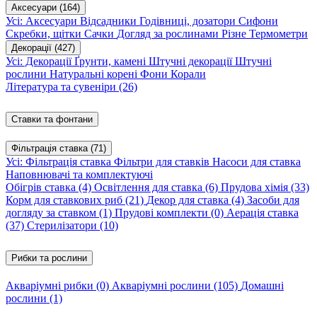
Аксесуари
(164)
Усі: Аксесуари
Відсадники
Годівниці, дозатори
Сифони
Скребки, щітки
Сачки
Догляд за рослинами
Різне
Термометри
Декорації
(427)
Усі: Декорації
Ґрунти, камені
Штучні декорації
Штучні
рослини
Натуральні корені
Фони
Корали
Література та сувеніри
(26)
Ставки та фонтани
Фільтрація ставка
(71)
Усі: Фільтрація ставка
Фільтри для ставків
Насоси для ставка
Наповнювачі та комплектуючі
Обігрів ставка
(4)
Освітлення для ставка
(6)
Прудова хімія
(33)
Корм для ставкових риб
(21)
Декор для ставка
(4)
Засоби для
догляду за ставком
(1)
Прудові комплекти
(0)
Аерація ставка
(37)
Стерилізатори
(10)
Рибки та рослини
Акваріумні рибки
(0)
Акваріумні рослини
(105)
Домашні
рослини
(1)