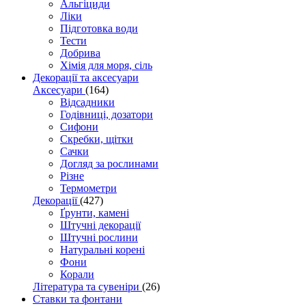
Альгіциди
Ліки
Підготовка води
Тести
Добрива
Хімія для моря, сіль
Декорації та аксесуари
Аксесуари
(164)
Відсадники
Годівниці, дозатори
Сифони
Скребки, щітки
Сачки
Догляд за рослинами
Різне
Термометри
Декорації
(427)
Ґрунти, камені
Штучні декорації
Штучні рослини
Натуральні корені
Фони
Корали
Література та сувеніри
(26)
Ставки та фонтани