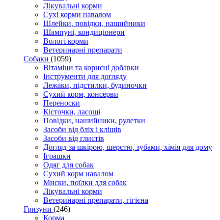
Лікувальні корми
Сухі корми навалом
Шлейки, повідки, нашийники
Шампуні, кондиціонери
Вологі корми
Ветеринарні препарати
Собаки
(1059)
Вітаміни та корисні добавки
Інструменти для догляду
Лежаки, підстилки, будиночки
Сухий корм, консерви
Переноски
Кісточки, ласощі
Повідки, нашийники, рулетки
Засоби від бліх і кліщів
Засоби від глистів
Догляд за шкірою, шерстю, зубами, хімія для дому
Іграшки
Одяг для собак
Сухий корм навалом
Миски, поїлки для собак
Лікувальні корми
Ветеринарні препарати, гігієна
Гризуни
(246)
Корма