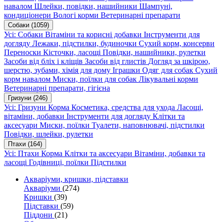
навалом
Шлейки, повідки, нашийники
Шампуні,
кондиціонери
Вологі корми
Ветеринарні препарати
Собаки
(1059)
Усі: Собаки
Вітаміни та корисні добавки
Інструменти для
догляду
Лежаки, підстилки, будиночки
Сухий корм, консерви
Переноски
Кісточки, ласощі
Повідки, нашийники, рулетки
Засоби від бліх і кліщів
Засоби від глистів
Догляд за шкірою,
шерстю, зубами, хімія для дому
Іграшки
Одяг для собак
Сухий
корм навалом
Миски, поїлки для собак
Лікувальні корми
Ветеринарні препарати, гігієна
Гризуни
(246)
Усі: Гризуни
Корма
Косметика, средства для ухода
Ласощі,
вітаміни, добавки
Інструменти для догляду
Клітки та
аксесуари
Миски, поїлки
Туалети, наповнювачі, підстилки
Повідки, шлейки, рулетки
Птахи
(164)
Усі: Птахи
Корма
Клітки та аксесуари
Вітаміни, добавки та
ласощі
Годівниці, поїлки
Підстилки
Акваріуми, кришки, підставки
Акваріуми
(274)
Кришки
(39)
Підставки
(59)
Піддони
(21)