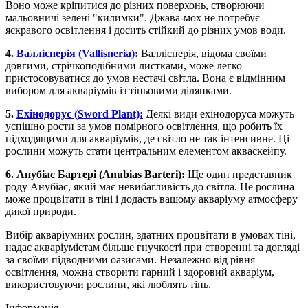
Воно може кріпитися до різних поверхонь, створюючи
мальовничі зелені "килимки". Джава-мох не потребує
яскравого освітлення і досить стійкий до різних умов води.
4.
Валліснерія (Vallisneria):
Валліснерія, відома своїми
довгими, стрічкоподібними листками, може легко
пристосовуватися до умов нестачі світла. Вона є відмінним
вибором для акваріумів із тіньовими ділянками.
5.
Ехінодорус (Sword Plant):
Деякі види ехінодоруса можуть
успішно рости за умов помірного освітлення, що робить їх
підходящими для акваріумів, де світло не так інтенсивне. Ці
рослини можуть стати центральним елементом акваскейпу.
6. Анубіас Бартері (Anubias Barteri):
Ще один представник
роду Анубіас, який має невибагливість до світла. Це рослина
може процвітати в тіні і додасть вашому акваріуму атмосферу
дикої природи.
Вибір акваріумних рослин, здатних процвітати в умовах тіні,
надає акваріумістам більше гнучкості при створенні та догляді
за своїми підводними оазисами. Незалежно від рівня
освітлення, можна створити гарний і здоровий акваріум,
використовуючи рослини, які люблять тінь.
Інформація