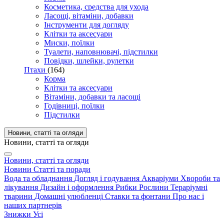
Косметика, средства для ухода
Ласощі, вітаміни, добавки
Інструменти для догляду
Клітки та аксесуари
Миски, поїлки
Туалети, наповнювачі, підстилки
Повідки, шлейки, рулетки
Птахи
(164)
Корма
Клітки та аксесуари
Вітаміни, добавки та ласощі
Годівниці, поїлки
Підстилки
Новини, статті та огляди
Новини, статті та огляди
Новини, статті та огляди
Новини
Статті та поради
Вода та обладнання
Догляд і годування
Акваріуми
Хвороби та
лікування
Дизайн і оформлення
Рибки
Рослини
Тераріумні
тварини
Домашні улюбленці
Ставки та фонтани
Про нас і
наших партнерів
Знижки
Усі