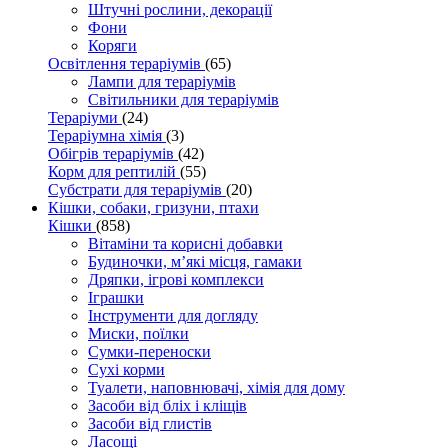
Штучні рослини, декорації
Фони
Коряги
Освітлення тераріумів
(65)
Лампи для тераріумів
Світильники для тераріумів
Тераріуми
(24)
Тераріумна хімія
(3)
Обігрів тераріумів
(42)
Корм для рептилій
(55)
Субстрати для тераріумів
(20)
Кішки, собаки, гризуни, птахи
Кішки
(858)
Вітаміни та корисні добавки
Будиночки, м’які місця, гамаки
Дряпки, ігрові комплекси
Іграшки
Інструменти для догляду
Миски, поїлки
Сумки-переноски
Сухі корми
Туалети, наповнювачі, хімія для дому
Засоби від бліх і кліщів
Засоби від глистів
Ласощі