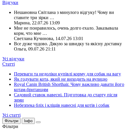
Відгуки
Нешановна Світлана з минулого відгуку! Чому ви
ставите три зірки
…
Марина
,
22.07.26 13:09
Мне не понравилось, очень долго ехало. Заказывала
корм, что мне
…
Светлана Кучинова
,
14.07.26 13:01
Все дуже чудово. Дякую за швидку та якісну доставку
Ольга
,
09.07.26 21:11
Усі відгуки
Статті
Переваги та недоліки купівлі корму для собак на вагу
Як годувати кота, який не виходить на вулицю
Royal Canin British Shorthair. Чому важливо давати його
котам-британцям
Садовий ставок навесні. Підготовка до старту після
зими
Небезпека бліх і кліщів навесні для котів і собак
Усі статті
Фільтри
Інфо
Фільтри