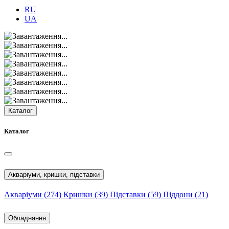
RU
UA
Каталог
Каталог
Акваріуми, кришки, підставки
Акваріуми
(274)
Кришки
(39)
Підставки
(59)
Піддони
(21)
Обладнання