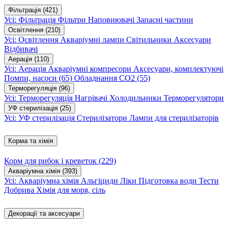
Фільтрація
(421)
Усі: Фільтрація
Фільтри
Наповнювачі
Запасні частини
Освітлення
(210)
Усі: Освітлення
Акваріумні лампи
Світильники
Аксесуари
Відбивачі
Аерація
(110)
Усі: Аерація
Акваріумні компресори
Аксесуари, комплектуючі
Помпи, насоси
(65)
Обладнання CO2
(55)
Терморегуляція
(96)
Усі: Терморегуляція
Нагрівачі
Холодильники
Терморегулятори
УФ стерилізація
(25)
Усі: УФ стерилізація
Стерилізатори
Лампи для стерилізаторів
Корма та хімія
Корм для рибок і креветок
(229)
Акваріумна хімія
(393)
Усі: Акваріумна хімія
Альгіциди
Ліки
Підготовка води
Тести
Добрива
Хімія для моря, сіль
Декорації та аксесуари