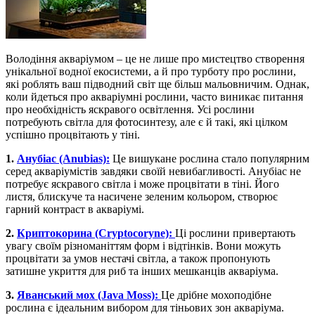
Володіння акваріумом – це не лише про мистецтво створення
унікальної водної екосистеми, а й про турботу про рослини,
які роблять ваш підводний світ ще більш мальовничим. Однак,
коли йдеться про акваріумні рослини, часто виникає питання
про необхідність яскравого освітлення. Усі рослини
потребують світла для фотосинтезу, але є й такі, які цілком
успішно процвітають у тіні.
1.
Анубіас (Anubias):
Це вишукане рослина стало популярним
серед акваріумістів завдяки своїй невибагливості. Анубіас не
потребує яскравого світла і може процвітати в тіні. Його
листя, блискуче та насичене зеленим кольором, створює
гарний контраст в акваріумі.
2.
Криптокорина (Cryptocoryne):
Ці рослини привертають
увагу своїм різноманіттям форм і відтінків. Вони можуть
процвітати за умов нестачі світла, а також пропонують
затишне укриття для риб та інших мешканців акваріума.
3.
Яванський мох (Java Moss):
Це дрібне мохоподібне
рослина є ідеальним вибором для тіньових зон акваріума.