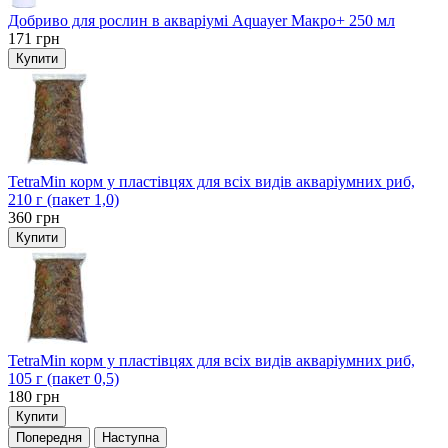
Добриво для рослин в акваріумі Aquayer Макро+ 250 мл
171
грн
Купити
TetraMin корм у пластівцях для всіх видів акваріумних риб,
210 г (пакет 1,0)
360
грн
Купити
TetraMin корм у пластівцях для всіх видів акваріумних риб,
105 г (пакет 0,5)
180
грн
Купити
Попередня
Наступна