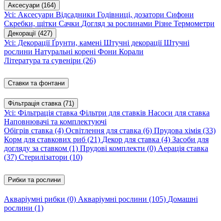
Аксесуари
(164)
Усі: Аксесуари
Відсадники
Годівниці, дозатори
Сифони
Скребки, щітки
Сачки
Догляд за рослинами
Різне
Термометри
Декорації
(427)
Усі: Декорації
Ґрунти, камені
Штучні декорації
Штучні
рослини
Натуральні корені
Фони
Корали
Література та сувеніри
(26)
Ставки та фонтани
Фільтрація ставка
(71)
Усі: Фільтрація ставка
Фільтри для ставків
Насоси для ставка
Наповнювачі та комплектуючі
Обігрів ставка
(4)
Освітлення для ставка
(6)
Прудова хімія
(33)
Корм для ставкових риб
(21)
Декор для ставка
(4)
Засоби для
догляду за ставком
(1)
Прудові комплекти
(0)
Аерація ставка
(37)
Стерилізатори
(10)
Рибки та рослини
Акваріумні рибки
(0)
Акваріумні рослини
(105)
Домашні
рослини
(1)