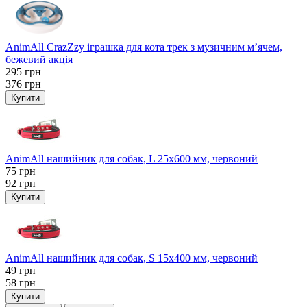
AnimAll CrazZzy іграшка для кота трек з музичним м’ячем,
бежевий акція
295
грн
376
грн
Купити
AnimAll нашийник для собак, L 25x600 мм, червоний
75
грн
92
грн
Купити
AnimAll нашийник для собак, S 15х400 мм, червоний
49
грн
58
грн
Купити