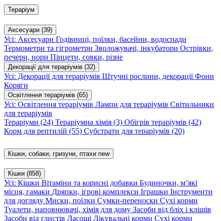
Тераріум
Аксесуари
(39)
Усі: Аксесуари
Годівниці, поїлки, басейни, водоспади
Термометри та гігрометри
Зволожувачі, інкубатори
Острівки,
печери, нори
Пінцети, совки, різне
Декорації для тераріумів
(32)
Усі: Декорації для тераріумів
Штучні рослини, декорації
Фони
Коряги
Освітлення тераріумів
(65)
Усі: Освітлення тераріумів
Лампи для тераріумів
Світильники
для тераріумів
Тераріуми
(24)
Тераріумна хімія
(3)
Обігрів тераріумів
(42)
Корм для рептилій
(55)
Субстрати для тераріумів
(20)
Кішки, собаки, гризуни, птахи
new
Кішки
(858)
Усі: Кішки
Вітаміни та корисні добавки
Будиночки, м’які
місця, гамаки
Дряпки, ігрові комплекси
Іграшки
Інструменти
для догляду
Миски, поїлки
Сумки-переноски
Сухі корми
Туалети, наповнювачі, хімія для дому
Засоби від бліх і кліщів
Засоби від глистів
Ласощі
Лікувальні корми
Сухі корми