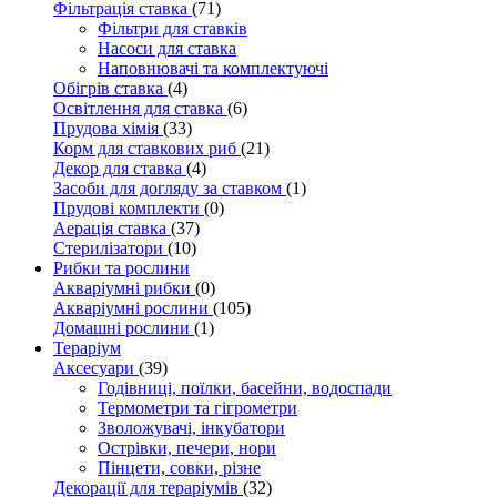
Фільтрація ставка
(71)
Фільтри для ставків
Насоси для ставка
Наповнювачі та комплектуючі
Обігрів ставка
(4)
Освітлення для ставка
(6)
Прудова хімія
(33)
Корм для ставкових риб
(21)
Декор для ставка
(4)
Засоби для догляду за ставком
(1)
Прудові комплекти
(0)
Аерація ставка
(37)
Стерилізатори
(10)
Рибки та рослини
Акваріумні рибки
(0)
Акваріумні рослини
(105)
Домашні рослини
(1)
Тераріум
Аксесуари
(39)
Годівниці, поїлки, басейни, водоспади
Термометри та гігрометри
Зволожувачі, інкубатори
Острівки, печери, нори
Пінцети, совки, різне
Декорації для тераріумів
(32)