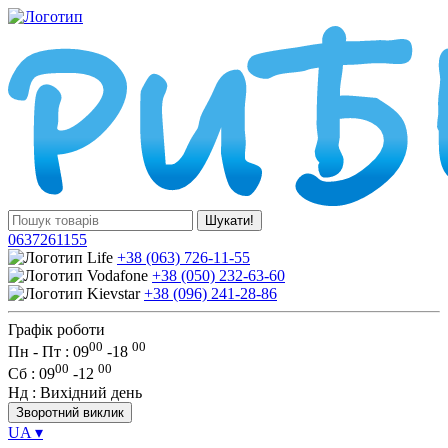
Шукати!
0637261155
+38 (063) 726-11-55
+38 (050) 232-63-60
+38 (096) 241-28-86
Графік роботи
00
00
Пн - Пт : 09
-
18
00
00
Сб
: 09
-
12
Нд
: Вихідний день
Зворотний виклик
UA
▾