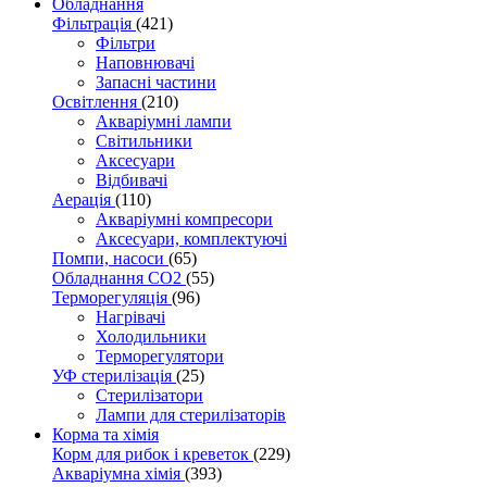
Обладнання
Фільтрація
(421)
Фільтри
Наповнювачі
Запасні частини
Освітлення
(210)
Акваріумні лампи
Світильники
Аксесуари
Відбивачі
Аерація
(110)
Акваріумні компресори
Аксесуари, комплектуючі
Помпи, насоси
(65)
Обладнання CO2
(55)
Терморегуляція
(96)
Нагрівачі
Холодильники
Терморегулятори
УФ стерилізація
(25)
Стерилізатори
Лампи для стерилізаторів
Корма та хімія
Корм для рибок і креветок
(229)
Акваріумна хімія
(393)