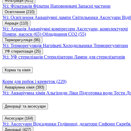
Фільтрація
(421)
Усі: Фільтрація
Фільтри
Наповнювачі
Запасні частини
Освітлення
(210)
Усі: Освітлення
Акваріумні лампи
Світильники
Аксесуари
Відб
Аерація
(110)
Усі: Аерація
Акваріумні компресори
Аксесуари, комплектуючі
Помпи, насоси
(65)
Обладнання CO2
(55)
Терморегуляція
(96)
Усі: Терморегуляція
Нагрівачі
Холодильники
Терморегулятори
УФ стерилізація
(25)
Усі: УФ стерилізація
Стерилізатори
Лампи для стерилізаторів
Корма та хімія
Корм для рибок і креветок
(229)
Акваріумна хімія
(393)
Усі: Акваріумна хімія
Альгіциди
Ліки
Підготовка води
Тести
Д
Декорації та аксесуари
Аксесуари
(164)
Усі: Аксесуари
Відсадники
Годівниці, дозатори
Сифони
Скребк
Декорації
(427)