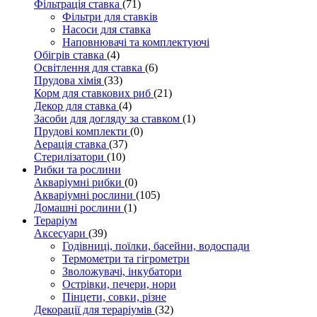
Фільтрація ставка
(71)
Фільтри для ставків
Насоси для ставка
Наповнювачі та комплектуючі
Обігрів ставка
(4)
Освітлення для ставка
(6)
Прудова хімія
(33)
Корм для ставкових риб
(21)
Декор для ставка
(4)
Засоби для догляду за ставком
(1)
Прудові комплекти
(0)
Аерація ставка
(37)
Стерилізатори
(10)
Рибки та рослини
Акваріумні рибки
(0)
Акваріумні рослини
(105)
Домашні рослини
(1)
Тераріум
Аксесуари
(39)
Годівниці, поїлки, басейни, водоспади
Термометри та гігрометри
Зволожувачі, інкубатори
Острівки, печери, нори
Пінцети, совки, різне
Декорації для тераріумів
(32)