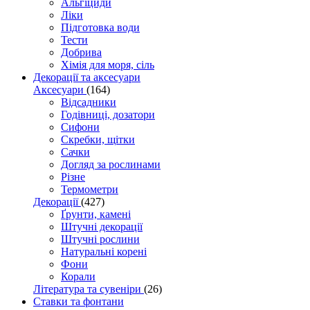
Альгіциди
Ліки
Підготовка води
Тести
Добрива
Хімія для моря, сіль
Декорації та аксесуари
Аксесуари
(164)
Відсадники
Годівниці, дозатори
Сифони
Скребки, щітки
Сачки
Догляд за рослинами
Різне
Термометри
Декорації
(427)
Ґрунти, камені
Штучні декорації
Штучні рослини
Натуральні корені
Фони
Корали
Література та сувеніри
(26)
Ставки та фонтани