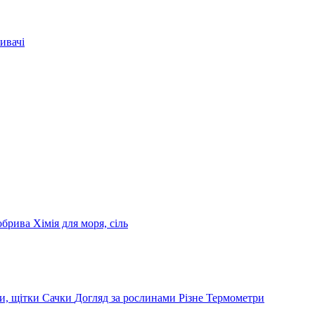
ивачі
обрива
Хімія для моря, сіль
и, щітки
Сачки
Догляд за рослинами
Різне
Термометри