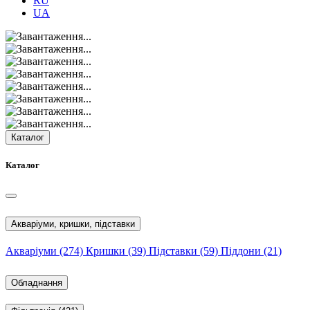
RU
UA
Каталог
Каталог
Акваріуми, кришки, підставки
Акваріуми
(274)
Кришки
(39)
Підставки
(59)
Піддони
(21)
Обладнання