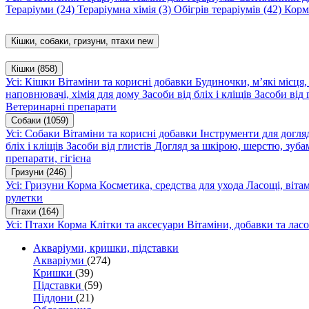
Тераріуми
(24)
Тераріумна хімія
(3)
Обігрів тераріумів
(42)
Корм
Кішки, собаки, гризуни, птахи
new
Кішки
(858)
Усі: Кішки
Вітаміни та корисні добавки
Будиночки, м’які місця
наповнювачі, хімія для дому
Засоби від бліх і кліщів
Засоби від 
Ветеринарні препарати
Собаки
(1059)
Усі: Собаки
Вітаміни та корисні добавки
Інструменти для догл
бліх і кліщів
Засоби від глистів
Догляд за шкірою, шерстю, зуба
препарати, гігієна
Гризуни
(246)
Усі: Гризуни
Корма
Косметика, средства для ухода
Ласощі, віта
рулетки
Птахи
(164)
Усі: Птахи
Корма
Клітки та аксесуари
Вітаміни, добавки та лас
Акваріуми, кришки, підставки
Акваріуми
(274)
Кришки
(39)
Підставки
(59)
Піддони
(21)