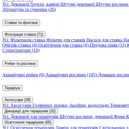
Усі: Декорації
Ґрунти, камені
Штучні декорації
Штучні рослин
Література та сувеніри
(26)
Ставки та фонтани
Фільтрація ставка
(71)
Усі: Фільтрація ставка
Фільтри для ставків
Насоси для ставка
На
Обігрів ставка
(4)
Освітлення для ставка
(6)
Прудова хімія
(33)
Стерилізатори
(10)
Рибки та рослини
Акваріумні рибки
(0)
Акваріумні рослини
(105)
Домашні росл
Тераріум
Аксесуари
(39)
Усі: Аксесуари
Годівниці, поїлки, басейни, водоспади
Термомет
Декорації для тераріумів
(32)
Усі: Декорації для тераріумів
Штучні рослини, декорації
Фони
К
Освітлення тераріумів
(65)
Усі: Освітлення тераріумів
Лампи для тераріумів
Світильники дл