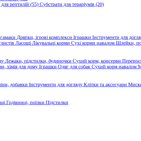
 для рептилій
(55)
Субстрати для тераріумів
(20)
, гамаки
Дряпки, ігрові комплекси
Іграшки
Інструменти для догл
глистів
Ласощі
Лікувальні корми
Сухі корми навалом
Шлейки, п
яду
Лежаки, підстилки, будиночки
Сухий корм, консерви
Перено
ми, хімія для дому
Іграшки
Одяг для собак
Сухий корм навалом
М
міни, добавки
Інструменти для догляду
Клітки та аксесуари
Миски
ощі
Годівниці, поїлки
Підстилки