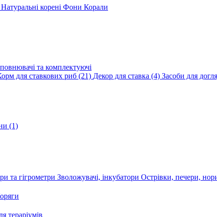
и
Натуральні корені
Фони
Корали
повнювачі та комплектуючі
Корм для ставкових риб
(21)
Декор для ставка
(4)
Засоби для догл
ини
(1)
ри та гігрометри
Зволожувачі, інкубатори
Острівки, печери, но
оряги
я тераріумів