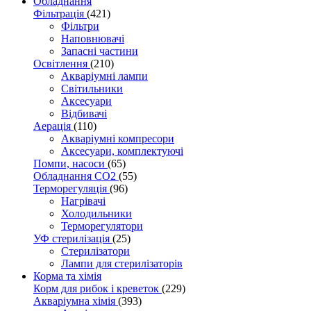
Обладнання
Фільтрація
(421)
Фільтри
Наповнювачі
Запасні частини
Освітлення
(210)
Акваріумні лампи
Світильники
Аксесуари
Відбивачі
Аерація
(110)
Акваріумні компресори
Аксесуари, комплектуючі
Помпи, насоси
(65)
Обладнання CO2
(55)
Терморегуляція
(96)
Нагрівачі
Холодильники
Терморегулятори
УФ стерилізація
(25)
Стерилізатори
Лампи для стерилізаторів
Корма та хімія
Корм для рибок і креветок
(229)
Акваріумна хімія
(393)