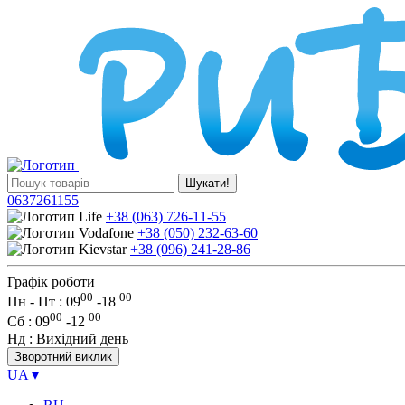
Шукати!
0637261155
+38 (063) 726-11-55
+38 (050) 232-63-60
+38 (096) 241-28-86
Графік роботи
00
00
Пн - Пт : 09
-
18
00
00
Сб
: 09
-
12
Нд
: Вихідний день
Зворотний виклик
UA
▾