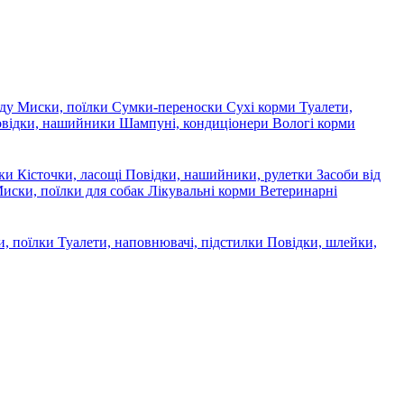
яду
Миски, поїлки
Сумки-переноски
Сухі корми
Туалети,
овідки, нашийники
Шампуні, кондиціонери
Вологі корми
ски
Кісточки, ласощі
Повідки, нашийники, рулетки
Засоби від
иски, поїлки для собак
Лікувальні корми
Ветеринарні
, поїлки
Туалети, наповнювачі, підстилки
Повідки, шлейки,