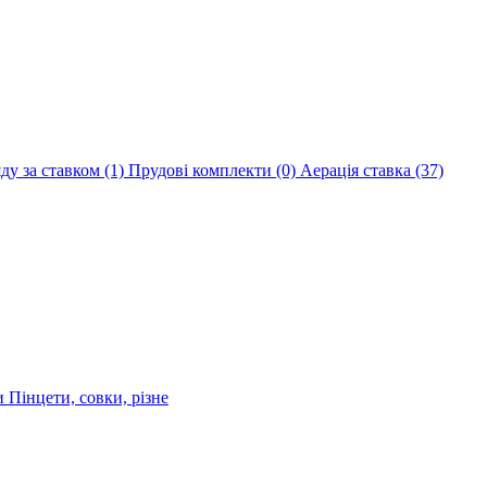
яду за ставком
(1)
Прудові комплекти
(0)
Аерація ставка
(37)
ри
Пінцети, совки, різне