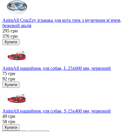
AnimAll CrazZzy іграшка для кота трек з музичним м’ячем,
бежевий акція
295
грн
376
грн
Купити
AnimAll нашийник для собак, L 25x600 мм, червоний
75
грн
92
грн
Купити
AnimAll нашийник для собак, S 15х400 мм, червоний
49
грн
58
грн
Купити