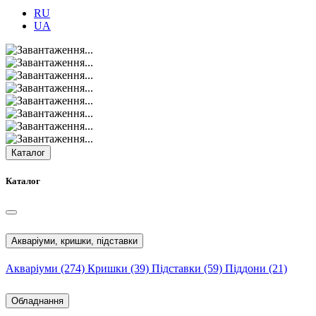
RU
UA
Каталог
Каталог
Акваріуми, кришки, підставки
Акваріуми
(274)
Кришки
(39)
Підставки
(59)
Піддони
(21)
Обладнання