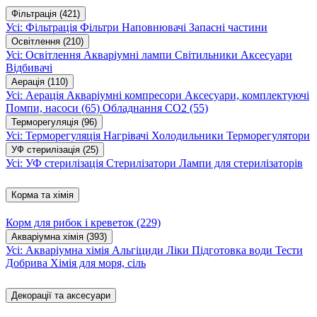
Фільтрація
(421)
Усі: Фільтрація
Фільтри
Наповнювачі
Запасні частини
Освітлення
(210)
Усі: Освітлення
Акваріумні лампи
Світильники
Аксесуари
Відбивачі
Аерація
(110)
Усі: Аерація
Акваріумні компресори
Аксесуари, комплектуючі
Помпи, насоси
(65)
Обладнання CO2
(55)
Терморегуляція
(96)
Усі: Терморегуляція
Нагрівачі
Холодильники
Терморегулятори
УФ стерилізація
(25)
Усі: УФ стерилізація
Стерилізатори
Лампи для стерилізаторів
Корма та хімія
Корм для рибок і креветок
(229)
Акваріумна хімія
(393)
Усі: Акваріумна хімія
Альгіциди
Ліки
Підготовка води
Тести
Добрива
Хімія для моря, сіль
Декорації та аксесуари