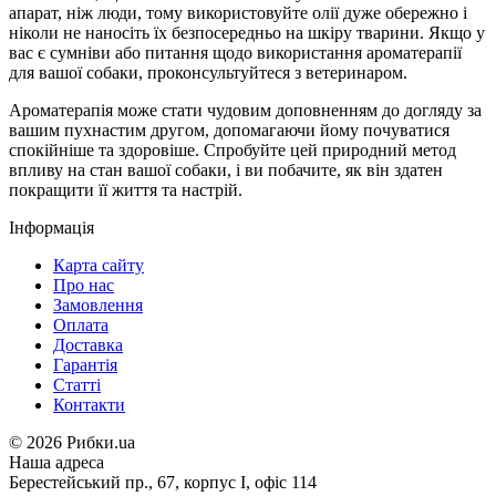
апарат, ніж люди, тому використовуйте олії дуже обережно і
ніколи не наносіть їх безпосередньо на шкіру тварини. Якщо у
вас є сумніви або питання щодо використання ароматерапії
для вашої собаки, проконсультуйтеся з ветеринаром.
Ароматерапія може стати чудовим доповненням до догляду за
вашим пухнастим другом, допомагаючи йому почуватися
спокійніше та здоровіше. Спробуйте цей природний метод
впливу на стан вашої собаки, і ви побачите, як він здатен
покращити її життя та настрій.
Інформація
Карта сайту
Про нас
Замовлення
Оплата
Доставка
Гарантія
Статті
Контакти
©
2026 Рибки.ua
Наша адреса
Берестейський пр., 67, корпус І, офіс 114