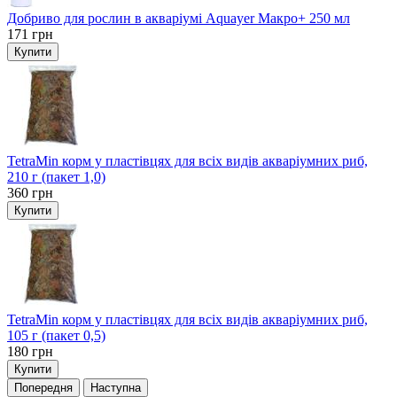
Добриво для рослин в акваріумі Aquayer Макро+ 250 мл
171
грн
Купити
TetraMin корм у пластівцях для всіх видів акваріумних риб,
210 г (пакет 1,0)
360
грн
Купити
TetraMin корм у пластівцях для всіх видів акваріумних риб,
105 г (пакет 0,5)
180
грн
Купити
Попередня
Наступна