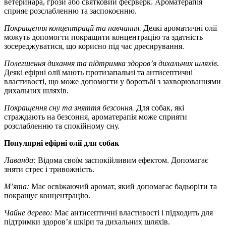
ветеринара, грози або святковий феєрверк. Ароматерапія
сприяє розслабленню та заспокоєнню.
Покращення концентрації та навчання.
Деякі ароматичні олії
можуть допомогти покращити концентрацію та здатність
зосереджуватися, що корисно під час дресирування.
Полегшення дихання та підтримка здоров’я дихальних шляхів.
Деякі ефірні олії мають протизапальні та антисептичні
властивості, що може допомогти у боротьбі з захворюваннями
дихальних шляхів.
Покращення сну та зняття безсоння.
Для собак, які
страждають на безсоння, ароматерапія може сприяти
розслабленню та спокійному сну.
Популярні ефірні олії для собак
Лаванда:
Відома своїм заспокійливим ефектом. Допомагає
зняти стрес і тривожність.
М’ята:
Має освіжаючий аромат, який допомагає бадьоріти та
покращує концентрацію.
Чайне дерево:
Має антисептичні властивості і підходить для
підтримки здоров’я шкіри та дихальних шляхів.