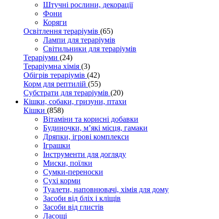
Штучні рослини, декорації
Фони
Коряги
Освітлення тераріумів
(65)
Лампи для тераріумів
Світильники для тераріумів
Тераріуми
(24)
Тераріумна хімія
(3)
Обігрів тераріумів
(42)
Корм для рептилій
(55)
Субстрати для тераріумів
(20)
Кішки, собаки, гризуни, птахи
Кішки
(858)
Вітаміни та корисні добавки
Будиночки, м’які місця, гамаки
Дряпки, ігрові комплекси
Іграшки
Інструменти для догляду
Миски, поїлки
Сумки-переноски
Сухі корми
Туалети, наповнювачі, хімія для дому
Засоби від бліх і кліщів
Засоби від глистів
Ласощі