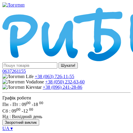
Шукати!
0637261155
+38 (063) 726-11-55
+38 (050) 232-63-60
+38 (096) 241-28-86
Графік роботи
00
00
Пн - Пт : 09
-
18
00
00
Сб
: 09
-
12
Нд
: Вихідний день
Зворотний виклик
UA
▾