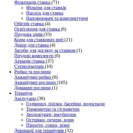
Фільтрація ставка
(71)
Фільтри для ставків
Насоси для ставка
Наповнювачі та комплектуючі
Обігрів ставка
(4)
Освітлення для ставка
(6)
Прудова хімія
(33)
Корм для ставкових риб
(21)
Декор для ставка
(4)
Засоби для догляду за ставком
(1)
Прудові комплекти
(0)
Аерація ставка
(37)
Стерилізатори
(10)
Рибки та рослини
Акваріумні рибки
(0)
Акваріумні рослини
(105)
Домашні рослини
(1)
Тераріум
Аксесуари
(39)
Годівниці, поїлки, басейни, водоспади
Термометри та гігрометри
Зволожувачі, інкубатори
Острівки, печери, нори
Пінцети, совки, різне
Декорації для тераріумів
(32)