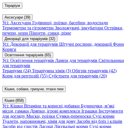
Тераріум
Аксесуари
(39)
Усі: Аксесуари
Годівниці, поїлки, басейни, водоспади
Термометри та гігрометри
Зволожувачі, інкубатори
Острівки,
печери, нори
Пінцети, совки, різне
Декорації для тераріумів
(32)
Усі: Декорації для тераріумів
Штучні рослини, декорації
Фони
Коряги
Освітлення тераріумів
(65)
Усі: Освітлення тераріумів
Лампи для тераріумів
Світильники
для тераріумів
Тераріуми
(24)
Тераріумна хімія
(3)
Обігрів тераріумів
(42)
Корм для рептилій
(55)
Субстрати для тераріумів
(20)
Кішки, собаки, гризуни, птахи
new
Кішки
(858)
Усі: Кішки
Вітаміни та корисні добавки
Будиночки, м’які
місця, гамаки
Дряпки, ігрові комплекси
Іграшки
Інструменти
для догляду
Миски, поїлки
Сумки-переноски
Сухі корми
Туалети, наповнювачі, хімія для дому
Засоби від бліх і кліщів
Засоби від глистів
Ласощі
Лікувальні корми
Сухі корми