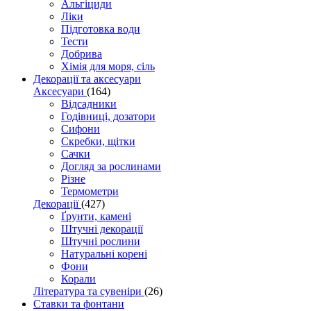
Альгіциди
Ліки
Підготовка води
Тести
Добрива
Хімія для моря, сіль
Декорації та аксесуари
Аксесуари
(164)
Відсадники
Годівниці, дозатори
Сифони
Скребки, щітки
Сачки
Догляд за рослинами
Різне
Термометри
Декорації
(427)
Ґрунти, камені
Штучні декорації
Штучні рослини
Натуральні корені
Фони
Корали
Література та сувеніри
(26)
Ставки та фонтани