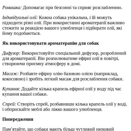
Ромашка:
Допомагає при безсонні та сприяє розслабленню.
Індивідуальні олії:
Кожна собака унікальна, і їй можуть
підходити різні олії. При використанні ароматерапії важливо
стежити за реакцією вашого улюбленця і підбирати олії, які
йому подобаються.
Як використовувати ароматерапію для собак
Дифузор:
Використовуйте спеціальний дифузор, розроблений
для ароматерапії. Він розпилюватиме ефірні олії в повітрі,
створюючи приємну атмосферу в домі.
Масаж:
Розбавте ефірну олію базовою олією (наприклад,
кокосовою) і зробіть легкий масаж для розслаблення собаки.
Купання:
Додайте кілька крапель ефірної олії у воду під час
купання вашої собаки.
Спрей:
Створіть спрей, розбавивши кілька крапель олії у воді,
і обприскайте меблі або ліжко вашого улюбленця.
Попередження
Пам’ятайте, що собаки мають більш чутливий нюховий