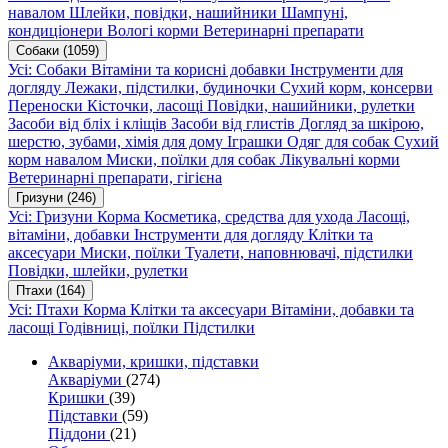
навалом
Шлейки, повідки, нашийники
Шампуні,
кондиціонери
Вологі корми
Ветеринарні препарати
Собаки
(1059)
Усі: Собаки
Вітаміни та корисні добавки
Інструменти для
догляду
Лежаки, підстилки, будиночки
Сухий корм, консерви
Переноски
Кісточки, ласощі
Повідки, нашийники, рулетки
Засоби від бліх і кліщів
Засоби від глистів
Догляд за шкірою,
шерстю, зубами, хімія для дому
Іграшки
Одяг для собак
Сухий
корм навалом
Миски, поїлки для собак
Лікувальні корми
Ветеринарні препарати, гігієна
Гризуни
(246)
Усі: Гризуни
Корма
Косметика, средства для ухода
Ласощі,
вітаміни, добавки
Інструменти для догляду
Клітки та
аксесуари
Миски, поїлки
Туалети, наповнювачі, підстилки
Повідки, шлейки, рулетки
Птахи
(164)
Усі: Птахи
Корма
Клітки та аксесуари
Вітаміни, добавки та
ласощі
Годівниці, поїлки
Підстилки
Акваріуми, кришки, підставки
Акваріуми
(274)
Кришки
(39)
Підставки
(59)
Піддони
(21)