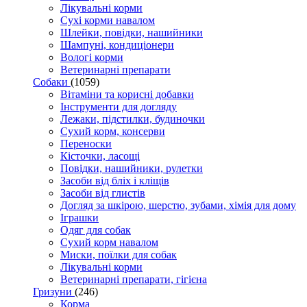
Лікувальні корми
Сухі корми навалом
Шлейки, повідки, нашийники
Шампуні, кондиціонери
Вологі корми
Ветеринарні препарати
Собаки
(1059)
Вітаміни та корисні добавки
Інструменти для догляду
Лежаки, підстилки, будиночки
Сухий корм, консерви
Переноски
Кісточки, ласощі
Повідки, нашийники, рулетки
Засоби від бліх і кліщів
Засоби від глистів
Догляд за шкірою, шерстю, зубами, хімія для дому
Іграшки
Одяг для собак
Сухий корм навалом
Миски, поїлки для собак
Лікувальні корми
Ветеринарні препарати, гігієна
Гризуни
(246)
Корма