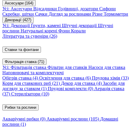
Аксесуари
(164)
Усі: Аксесуари
Відсадники
Годівниці, дозатори
Сифони
Скребки, щітки
Сачки
Догляд за рослинами
Різне
Термометри
Декорації
(427)
Усі: Декорації
Ґрунти, камені
Штучні декорації
Штучні
рослини
Натуральні корені
Фони
Корали
Література та сувеніри
(26)
Ставки та фонтани
Фільтрація ставка
(71)
Усі: Фільтрація ставка
Фільтри для ставків
Насоси для ставка
Наповнювачі та комплектуючі
Обігрів ставка
(4)
Освітлення для ставка
(6)
Прудова хімія
(33)
Корм для ставкових риб
(21)
Декор для ставка
(4)
Засоби для
догляду за ставком
(1)
Прудові комплекти
(0)
Аерація ставка
(37)
Стерилізатори
(10)
Рибки та рослини
Акваріумні рибки
(0)
Акваріумні рослини
(105)
Домашні
рослини
(1)