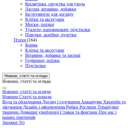
Косметика, средства для ухода
Ласощі, вітаміни, добавки
Інструменти для догляду
Клітки та аксесуари
Миски, поїлки
Туалети, наповнювачі, підстилки
Повідки, шлейки, рулетки
Птахи
(164)
Корма
Клітки та аксесуари
Вітаміни, добавки та ласощі
Годівниці, поїлки
Підстилки
Новини, статті та огляди
Новини, статті та огляди
Новини, статті та огляди
Новини
Статті та поради
Вода та обладнання
Догляд і годування
Акваріуми
Хвороби та
лікування
Дизайн і оформлення
Рибки
Рослини
Тераріумні
тварини
Домашні улюбленці
Ставки та фонтани
Про нас і
наших партнерів
Знижки
Усі