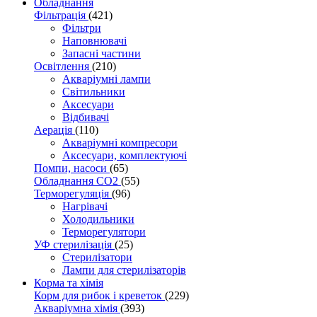
Обладнання
Фільтрація
(421)
Фільтри
Наповнювачі
Запасні частини
Освітлення
(210)
Акваріумні лампи
Світильники
Аксесуари
Відбивачі
Аерація
(110)
Акваріумні компресори
Аксесуари, комплектуючі
Помпи, насоси
(65)
Обладнання CO2
(55)
Терморегуляція
(96)
Нагрівачі
Холодильники
Терморегулятори
УФ стерилізація
(25)
Стерилізатори
Лампи для стерилізаторів
Корма та хімія
Корм для рибок і креветок
(229)
Акваріумна хімія
(393)