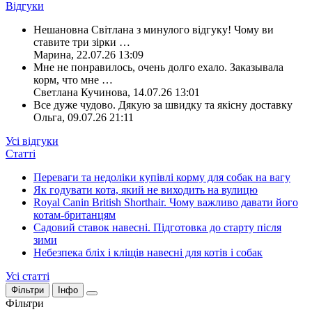
Відгуки
Нешановна Світлана з минулого відгуку! Чому ви
ставите три зірки
…
Марина
,
22.07.26 13:09
Мне не понравилось, очень долго ехало. Заказывала
корм, что мне
…
Светлана Кучинова
,
14.07.26 13:01
Все дуже чудово. Дякую за швидку та якісну доставку
Ольга
,
09.07.26 21:11
Усі відгуки
Статті
Переваги та недоліки купівлі корму для собак на вагу
Як годувати кота, який не виходить на вулицю
Royal Canin British Shorthair. Чому важливо давати його
котам-британцям
Садовий ставок навесні. Підготовка до старту після
зими
Небезпека бліх і кліщів навесні для котів і собак
Усі статті
Фільтри
Інфо
Фільтри