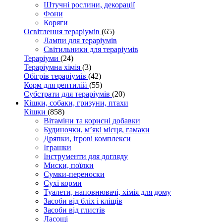
Штучні рослини, декорації
Фони
Коряги
Освітлення тераріумів
(65)
Лампи для тераріумів
Світильники для тераріумів
Тераріуми
(24)
Тераріумна хімія
(3)
Обігрів тераріумів
(42)
Корм для рептилій
(55)
Субстрати для тераріумів
(20)
Кішки, собаки, гризуни, птахи
Кішки
(858)
Вітаміни та корисні добавки
Будиночки, м’які місця, гамаки
Дряпки, ігрові комплекси
Іграшки
Інструменти для догляду
Миски, поїлки
Сумки-переноски
Сухі корми
Туалети, наповнювачі, хімія для дому
Засоби від бліх і кліщів
Засоби від глистів
Ласощі