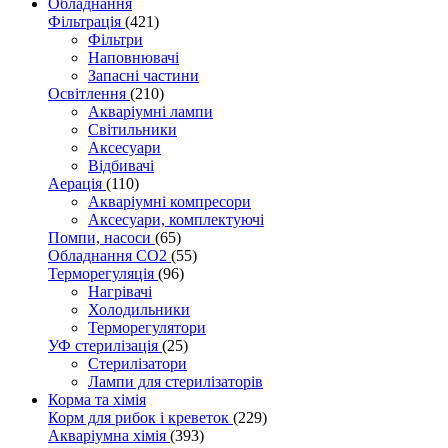
Обладнання
Фільтрація
(421)
Фільтри
Наповнювачі
Запасні частини
Освітлення
(210)
Акваріумні лампи
Світильники
Аксесуари
Відбивачі
Аерація
(110)
Акваріумні компресори
Аксесуари, комплектуючі
Помпи, насоси
(65)
Обладнання CO2
(55)
Терморегуляція
(96)
Нагрівачі
Холодильники
Терморегулятори
УФ стерилізація
(25)
Стерилізатори
Лампи для стерилізаторів
Корма та хімія
Корм для рибок і креветок
(229)
Акваріумна хімія
(393)