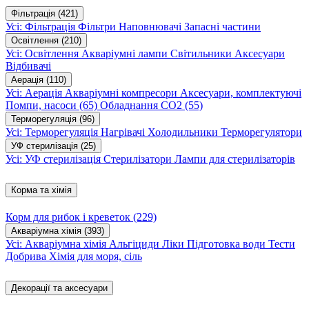
Фільтрація
(421)
Усі: Фільтрація
Фільтри
Наповнювачі
Запасні частини
Освітлення
(210)
Усі: Освітлення
Акваріумні лампи
Світильники
Аксесуари
Відбивачі
Аерація
(110)
Усі: Аерація
Акваріумні компресори
Аксесуари, комплектуючі
Помпи, насоси
(65)
Обладнання CO2
(55)
Терморегуляція
(96)
Усі: Терморегуляція
Нагрівачі
Холодильники
Терморегулятори
УФ стерилізація
(25)
Усі: УФ стерилізація
Стерилізатори
Лампи для стерилізаторів
Корма та хімія
Корм для рибок і креветок
(229)
Акваріумна хімія
(393)
Усі: Акваріумна хімія
Альгіциди
Ліки
Підготовка води
Тести
Добрива
Хімія для моря, сіль
Декорації та аксесуари