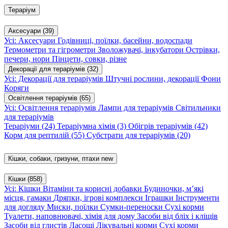
Тераріум
Аксесуари
(39)
Усі: Аксесуари
Годівниці, поїлки, басейни, водоспади
Термометри та гігрометри
Зволожувачі, інкубатори
Острівки,
печери, нори
Пінцети, совки, різне
Декорації для тераріумів
(32)
Усі: Декорації для тераріумів
Штучні рослини, декорації
Фони
Коряги
Освітлення тераріумів
(65)
Усі: Освітлення тераріумів
Лампи для тераріумів
Світильники
для тераріумів
Тераріуми
(24)
Тераріумна хімія
(3)
Обігрів тераріумів
(42)
Корм для рептилій
(55)
Субстрати для тераріумів
(20)
Кішки, собаки, гризуни, птахи
new
Кішки
(858)
Усі: Кішки
Вітаміни та корисні добавки
Будиночки, м’які
місця, гамаки
Дряпки, ігрові комплекси
Іграшки
Інструменти
для догляду
Миски, поїлки
Сумки-переноски
Сухі корми
Туалети, наповнювачі, хімія для дому
Засоби від бліх і кліщів
Засоби від глистів
Ласощі
Лікувальні корми
Сухі корми