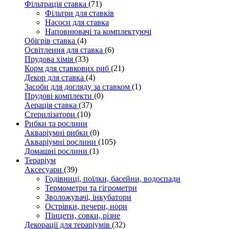
Фільтрація ставка
(71)
Фільтри для ставків
Насоси для ставка
Наповнювачі та комплектуючі
Обігрів ставка
(4)
Освітлення для ставка
(6)
Прудова хімія
(33)
Корм для ставкових риб
(21)
Декор для ставка
(4)
Засоби для догляду за ставком
(1)
Прудові комплекти
(0)
Аерація ставка
(37)
Стерилізатори
(10)
Рибки та рослини
Акваріумні рибки
(0)
Акваріумні рослини
(105)
Домашні рослини
(1)
Тераріум
Аксесуари
(39)
Годівниці, поїлки, басейни, водоспади
Термометри та гігрометри
Зволожувачі, інкубатори
Острівки, печери, нори
Пінцети, совки, різне
Декорації для тераріумів
(32)