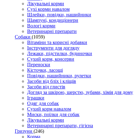
Лікувальні корми
Сухі корми навалом
Шлейки, повідки, нашийники
Шампуні, кондиціонери
Вологі корми
Ветеринарні препарати
Собаки
(1059)
Вітаміни та корисні добавки
Інструменти для догляду
Лежаки, підстилки, будиночки
Сухий корм, консерви
Переноски
Кісточки, ласощі
Повідки, нашийники, рулетки
Засоби від бліх і кліщів
Засоби від глистів
Догляд за шкірою, шерстю, зубами, хімія для дому
Іграшки
Одяг для собак
Сухий корм навалом
Миски, поїлки для собак
Лікувальні корми
Ветеринарні препарати, гігієна
Гризуни
(246)
Корма