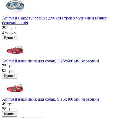
AnimAll CrazZzy іграшка для кота трек з музичним м’ячем,
бежевий акція
295
грн
376
грн
Купити
AnimAll нашийник для собак, L 25x600 мм, червоний
75
грн
92
грн
Купити
AnimAll нашийник для собак, S 15х400 мм, червоний
49
грн
58
грн
Купити