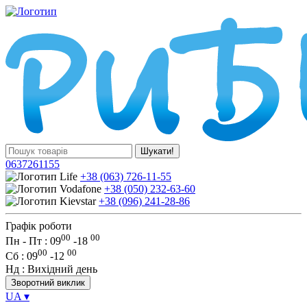
Шукати!
0637261155
+38 (063) 726-11-55
+38 (050) 232-63-60
+38 (096) 241-28-86
Графік роботи
00
00
Пн - Пт : 09
-
18
00
00
Сб
: 09
-
12
Нд
: Вихідний день
Зворотний виклик
UA
▾