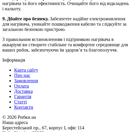
нагрівача та його ефективність. Очищайте його від відкладень
і нальоту.
9. Дбайте про безпеку.
Забезпечте надійне електроживлення
для нагрівача, уникайте пошкодження кабелю та слідкуйте за
загальною безпекою пристрою.
З правильним встановленням і підтримкою нагрівача в
акваріумі ви створите стабільне та комфортне середовище для
ваших рибок, забезпечуючи їм здоров’я та благополуччя.
Інформація
Карта сайту
Про нас
Замовлення
Оплата
Доставка
Гарантія
Статті
Контакти
©
2026 Рибки.ua
Наша адреса
Берестейський пр., 67, корпус І, офіс 114