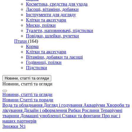
Косметика, средства для ухода
Ласощі, вітаміни, добавки
Інструменти для догляду
Клітки та аксесуари
Миски, поїлки
Туалети, наповнювачі, підстилки
Повідки, шлейки, рулетки
Птахи
(164)
Корма
Клітки та аксесуари
Вітаміни, добавки та ласощі
Годівниці, поїлки
Підстилки
Новини, статті та огляди
Новини, статті та огляди
Новини, статті та огляди
Новини
Статті та поради
Вода та обладнання
Догляд і годування
Акваріуми
Хвороби та
лікування
Дизайн і оформлення
Рибки
Рослини
Тераріумні
тварини
Домашні улюбленці
Ставки та фонтани
Про нас і
наших партнерів
Знижки
Усі