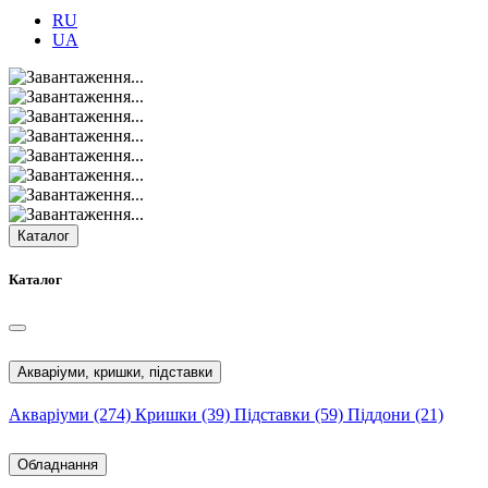
RU
UA
Каталог
Каталог
Акваріуми, кришки, підставки
Акваріуми
(274)
Кришки
(39)
Підставки
(59)
Піддони
(21)
Обладнання