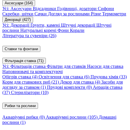
Аксесуари
(164)
Усі: Аксесуари
Відсадники
Годівниці, дозатори
Сифони
Скребки, щітки
Сачки
Догляд за рослинами
Різне
Термометри
Декорації
(427)
Усі: Декорації
Ґрунти, камені
Штучні декорації
Штучні
рослини
Натуральні корені
Фони
Корали
Література та сувеніри
(26)
Ставки та фонтани
Фільтрація ставка
(71)
Усі: Фільтрація ставка
Фільтри для ставків
Насоси для ставка
Наповнювачі та комплектуючі
Обігрів ставка
(4)
Освітлення для ставка
(6)
Прудова хімія
(33)
Корм для ставкових риб
(21)
Декор для ставка
(4)
Засоби для
догляду за ставком
(1)
Прудові комплекти
(0)
Аерація ставка
(37)
Стерилізатори
(10)
Рибки та рослини
Акваріумні рибки
(0)
Акваріумні рослини
(105)
Домашні
рослини
(1)