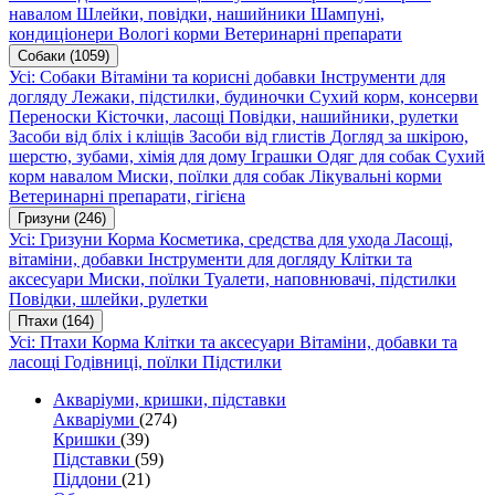
навалом
Шлейки, повідки, нашийники
Шампуні,
кондиціонери
Вологі корми
Ветеринарні препарати
Собаки
(1059)
Усі: Собаки
Вітаміни та корисні добавки
Інструменти для
догляду
Лежаки, підстилки, будиночки
Сухий корм, консерви
Переноски
Кісточки, ласощі
Повідки, нашийники, рулетки
Засоби від бліх і кліщів
Засоби від глистів
Догляд за шкірою,
шерстю, зубами, хімія для дому
Іграшки
Одяг для собак
Сухий
корм навалом
Миски, поїлки для собак
Лікувальні корми
Ветеринарні препарати, гігієна
Гризуни
(246)
Усі: Гризуни
Корма
Косметика, средства для ухода
Ласощі,
вітаміни, добавки
Інструменти для догляду
Клітки та
аксесуари
Миски, поїлки
Туалети, наповнювачі, підстилки
Повідки, шлейки, рулетки
Птахи
(164)
Усі: Птахи
Корма
Клітки та аксесуари
Вітаміни, добавки та
ласощі
Годівниці, поїлки
Підстилки
Акваріуми, кришки, підставки
Акваріуми
(274)
Кришки
(39)
Підставки
(59)
Піддони
(21)