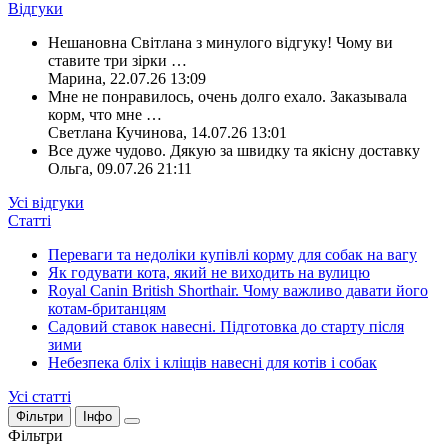
Відгуки
Нешановна Світлана з минулого відгуку! Чому ви
ставите три зірки
…
Марина
,
22.07.26 13:09
Мне не понравилось, очень долго ехало. Заказывала
корм, что мне
…
Светлана Кучинова
,
14.07.26 13:01
Все дуже чудово. Дякую за швидку та якісну доставку
Ольга
,
09.07.26 21:11
Усі відгуки
Статті
Переваги та недоліки купівлі корму для собак на вагу
Як годувати кота, який не виходить на вулицю
Royal Canin British Shorthair. Чому важливо давати його
котам-британцям
Садовий ставок навесні. Підготовка до старту після
зими
Небезпека бліх і кліщів навесні для котів і собак
Усі статті
Фільтри
Інфо
Фільтри