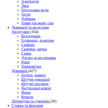
Альгіциди
Ліки
Підготовка води
Тести
Добрива
Хімія для моря, сіль
Декорації та аксесуари
Аксесуари
(164)
Відсадники
Годівниці, дозатори
Сифони
Скребки, щітки
Сачки
Догляд за рослинами
Різне
Термометри
Декорації
(427)
Ґрунти, камені
Штучні декорації
Штучні рослини
Натуральні корені
Фони
Корали
Література та сувеніри
(26)
Ставки та фонтани