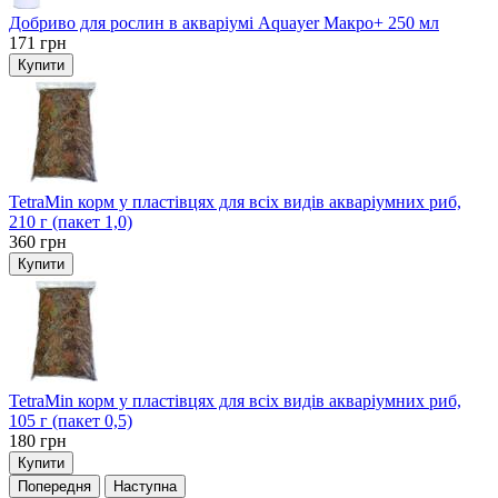
Добриво для рослин в акваріумі Aquayer Макро+ 250 мл
171
грн
Купити
TetraMin корм у пластівцях для всіх видів акваріумних риб,
210 г (пакет 1,0)
360
грн
Купити
TetraMin корм у пластівцях для всіх видів акваріумних риб,
105 г (пакет 0,5)
180
грн
Купити
Попередня
Наступна