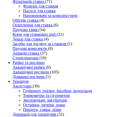
Фільтрація ставка
(71)
Фільтри для ставків
Насоси для ставка
Наповнювачі та комплектуючі
Обігрів ставка
(4)
Освітлення для ставка
(6)
Прудова хімія
(34)
Корм для ставкових риб
(21)
Декор для ставка
(4)
Засоби для догляду за ставком
(1)
Прудові комплекти
(0)
Аерація ставка
(37)
Стерилізатори
(10)
Рибки та рослини
Акваріумні рибки
(0)
Акваріумні рослини
(105)
Домашні рослини
(1)
Тераріум
Аксесуари
(39)
Годівниці, поїлки, басейни, водоспади
Термометри та гігрометри
Зволожувачі, інкубатори
Острівки, печери, нори
Пінцети, совки, різне
Декорації для тераріумів
(32)