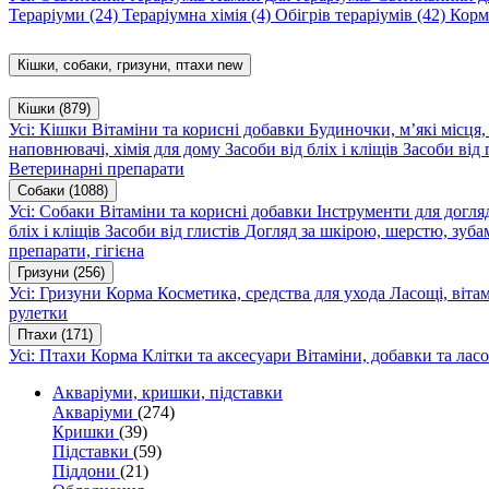
Тераріуми
(24)
Тераріумна хімія
(4)
Обігрів тераріумів
(42)
Корм
Кішки, собаки, гризуни, птахи
new
Кішки
(879)
Усі: Кішки
Вітаміни та корисні добавки
Будиночки, м’які місця
наповнювачі, хімія для дому
Засоби від бліх і кліщів
Засоби від 
Ветеринарні препарати
Собаки
(1088)
Усі: Собаки
Вітаміни та корисні добавки
Інструменти для догл
бліх і кліщів
Засоби від глистів
Догляд за шкірою, шерстю, зуба
препарати, гігієна
Гризуни
(256)
Усі: Гризуни
Корма
Косметика, средства для ухода
Ласощі, віта
рулетки
Птахи
(171)
Усі: Птахи
Корма
Клітки та аксесуари
Вітаміни, добавки та лас
Акваріуми, кришки, підставки
Акваріуми
(274)
Кришки
(39)
Підставки
(59)
Піддони
(21)