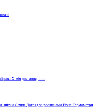
ивачі
обрива
Хімія для моря, сіль
и, щітки
Сачки
Догляд за рослинами
Різне
Термометри