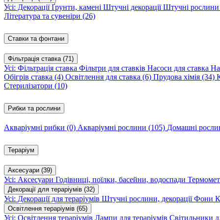
Усі: Декорації
Ґрунти, камені
Штучні декорації
Штучні рослин
Література та сувеніри
(26)
Ставки та фонтани
Фільтрація ставка
(71)
Усі: Фільтрація ставка
Фільтри для ставків
Насоси для ставка
На
Обігрів ставка
(4)
Освітлення для ставка
(6)
Прудова хімія
(34)
Стерилізатори
(10)
Рибки та рослини
Акваріумні рибки
(0)
Акваріумні рослини
(105)
Домашні росл
Тераріум
Аксесуари
(39)
Усі: Аксесуари
Годівниці, поїлки, басейни, водоспади
Термомет
Декорації для тераріумів
(32)
Усі: Декорації для тераріумів
Штучні рослини, декорації
Фони
К
Освітлення тераріумів
(65)
Усі: Освітлення тераріумів
Лампи для тераріумів
Світильники дл