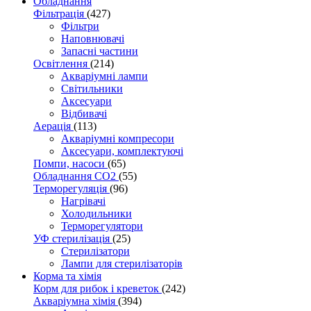
Обладнання
Фільтрація
(427)
Фільтри
Наповнювачі
Запасні частини
Освітлення
(214)
Акваріумні лампи
Світильники
Аксесуари
Відбивачі
Аерація
(113)
Акваріумні компресори
Аксесуари, комплектуючі
Помпи, насоси
(65)
Обладнання CO2
(55)
Терморегуляція
(96)
Нагрівачі
Холодильники
Терморегулятори
УФ стерилізація
(25)
Стерилізатори
Лампи для стерилізаторів
Корма та хімія
Корм для рибок і креветок
(242)
Акваріумна хімія
(394)