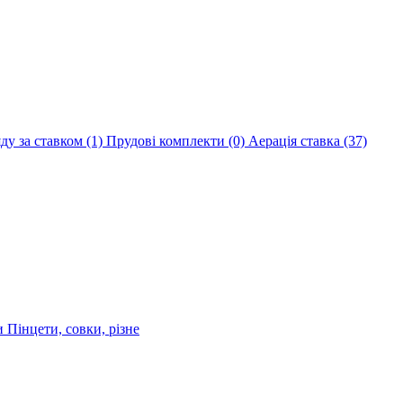
яду за ставком
(1)
Прудові комплекти
(0)
Аерація ставка
(37)
ри
Пінцети, совки, різне