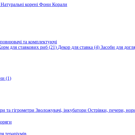
и
Натуральні корені
Фони
Корали
повнювачі та комплектуючі
Корм для ставкових риб
(21)
Декор для ставка
(4)
Засоби для догл
ини
(1)
ри та гігрометри
Зволожувачі, інкубатори
Острівки, печери, но
оряги
я тераріумів