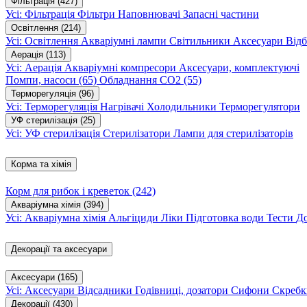
Фільтрація
(427)
Усі: Фільтрація
Фільтри
Наповнювачі
Запасні частини
Освітлення
(214)
Усі: Освітлення
Акваріумні лампи
Світильники
Аксесуари
Відб
Аерація
(113)
Усі: Аерація
Акваріумні компресори
Аксесуари, комплектуючі
Помпи, насоси
(65)
Обладнання CO2
(55)
Терморегуляція
(96)
Усі: Терморегуляція
Нагрівачі
Холодильники
Терморегулятори
УФ стерилізація
(25)
Усі: УФ стерилізація
Стерилізатори
Лампи для стерилізаторів
Корма та хімія
Корм для рибок і креветок
(242)
Акваріумна хімія
(394)
Усі: Акваріумна хімія
Альгіциди
Ліки
Підготовка води
Тести
Д
Декорації та аксесуари
Аксесуари
(165)
Усі: Аксесуари
Відсадники
Годівниці, дозатори
Сифони
Скребк
Декорації
(430)