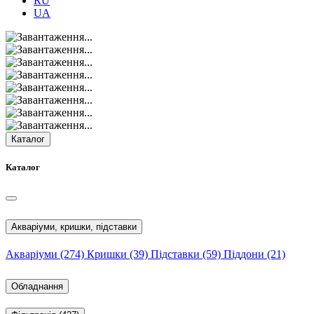
RU
UA
Каталог
Каталог
Акваріуми, кришки, підставки
Акваріуми
(274)
Кришки
(39)
Підставки
(59)
Піддони
(21)
Обладнання