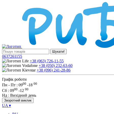
Шукати!
0637261155
+38 (063) 726-11-55
+38 (050) 232-63-60
+38 (096) 241-28-86
Графік роботи
00
00
Пн - Пт : 09
-
18
00
00
Сб
: 09
-
12
Нд
: Вихідний день
Зворотний виклик
UA
▾