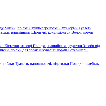
яду
Миски, поїлки
Сумки-переноски
Сухі корми
Туалети,
овідки, нашийники
Шампуні, кондиціонери
Вологі корми
ски
Кісточки, ласощі
Повідки, нашийники, рулетки
Засоби від
иски, поїлки для собак
Лікувальні корми
Ветеринарні
, поїлки
Туалети, наповнювачі, підстилки
Повідки, шлейки,