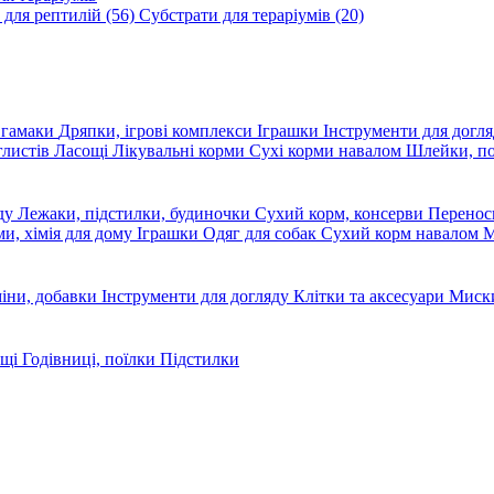
 для рептилій
(56)
Субстрати для тераріумів
(20)
, гамаки
Дряпки, ігрові комплекси
Іграшки
Інструменти для догл
глистів
Ласощі
Лікувальні корми
Сухі корми навалом
Шлейки, п
яду
Лежаки, підстилки, будиночки
Сухий корм, консерви
Перено
ми, хімія для дому
Іграшки
Одяг для собак
Сухий корм навалом
М
міни, добавки
Інструменти для догляду
Клітки та аксесуари
Миски
ощі
Годівниці, поїлки
Підстилки