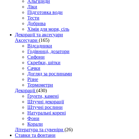
Альгіциди
Ліки
Підготовка води
Тести
Добрива
Хімія для моря, сіль
Декорації та аксесуари
Аксесуари
(165)
Відсадники
Годівниці, дозатори
Сифони
Скребки, щітки
Сачки
Догляд за рослинами
Різне
Термометри
Декорації
(430)
Ґрунти, камені
Штучні декорації
Штучні рослини
Натуральні корені
Фони
Корали
Література та сувеніри
(26)
Ставки та фонтани